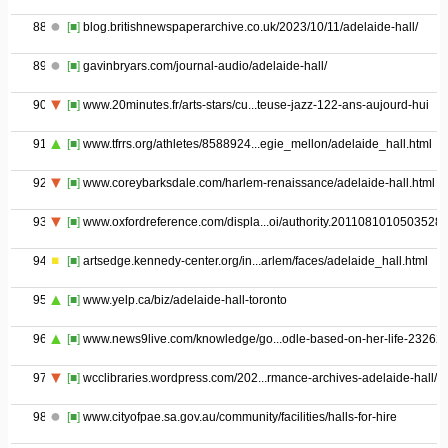
88
[■]
blog.britishnewspaperarchive.co.uk/2023/10/11/adelaide-hall/
89
[■]
gavinbryars.com/journal-audio/adelaide-hall/
90
[■]
www.20minutes.fr/arts-stars/cu...teuse-jazz-122-ans-aujourd-hui
91
[■]
www.tfrrs.org/athletes/8588924...egie_mellon/adelaide_hall.html
92
[■]
www.coreybarksdale.com/harlem-renaissance/adelaide-hall.html
93
[■]
www.oxfordreference.com/displa...oi/authority.2011081010503528
94
[■]
artsedge.kennedy-center.org/in...arlem/faces/adelaide_hall.html
95
[■]
www.yelp.ca/biz/adelaide-hall-toronto
96
[■]
www.news9live.com/knowledge/go...odle-based-on-her-life-23262
97
[■]
wcclibraries.wordpress.com/202...rmance-archives-adelaide-hall/
98
[■]
www.cityofpae.sa.gov.au/community/facilities/halls-for-hire