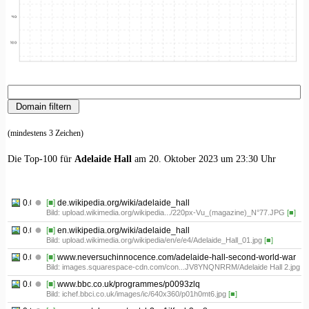
(mindestens 3 Zeichen)
Die Top-100 für
Adelaide Hall
am 20. Oktober 2023 um 23:30 Uhr
0.01
[■]
de.wikipedia.org/wiki/adelaide_hall
Bild: upload.wikimedia.org/wikipedia.../220px-Vu_(magazine)_N°77.JPG
[■]
0.02
[■]
en.wikipedia.org/wiki/adelaide_hall
Bild: upload.wikimedia.org/wikipedia/en/e/e4/Adelaide_Hall_01.jpg
[■]
0.03
[■]
www.neversuchinnocence.com/adelaide-hall-second-world-war
Bild: images.squarespace-cdn.com/con...JV8YNQNRRM/Adelaide Hall 2.jpg
[■
0.04
[■]
www.bbc.co.uk/programmes/p0093zlq
Bild: ichef.bbci.co.uk/images/ic/640x360/p01h0mt6.jpg
[■]