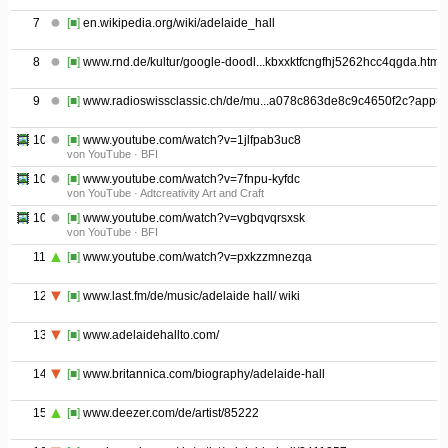
7
[■]
en.wikipedia.org/wiki/adelaide_hall
8
[■]
www.rnd.de/kultur/google-doodl...kbxxktfcngfhj5262hcc4qgda.html
9
[■]
www.radioswissclassic.ch/de/mu...a078c863de8c9c4650f2c?app=t
10.01
[■]
www.youtube.com/watch?v=1jlfpab3uc8
von YouTube · BFI
10.02
[■]
www.youtube.com/watch?v=7fnpu-kyfdc
von YouTube · Adtcreativity Art and Craft
10.03
[■]
www.youtube.com/watch?v=vgbqvqrsxsk
von YouTube · BFI
11
[■]
www.youtube.com/watch?v=pxkzzmnezqa
12
[■]
www.last.fm/de/music/adelaide hall/ wiki
13
[■]
www.adelaidehallto.com/
14
[■]
www.britannica.com/biography/adelaide-hall
15
[■]
www.deezer.com/de/artist/85222