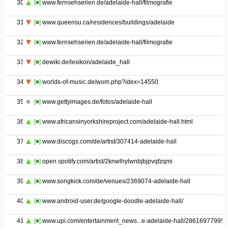
30
[■]
www.fernsehserien.de/adelaide-hall/filmografie
31
[■]
www.queensu.ca/residences/buildings/adelaide
32
[■]
www.fernsehserien.de/adelaide-hall/filmografie
33
[■]
dewiki.de/lexikon/adelaide_hall
34
[■]
worlds-of-music.de/wom.php?idex=14550
35
[■]
www.gettyimages.de/fotos/adelaide-hall
36
[■]
www.africansinyorkshireproject.com/adelaide-hall.html
37
[■]
www.discogs.com/de/artist/307414-adelaide-hall
38
[■]
open.spotify.com/artist/2knwlhylwnbjbjpvqfzqmi
39
[■]
www.songkick.com/de/venues/2369074-adelaide-hall
40
[■]
www.android-user.de/google-doodle-adelaide-hall/
41
[■]
www.upi.com/entertainment_news...e-adelaide-hall/286169779953