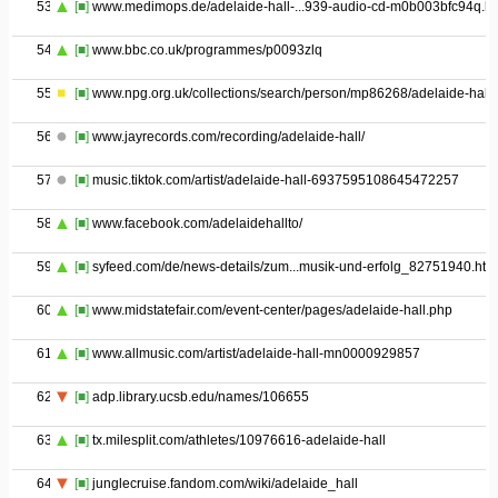
53
[■]
www.medimops.de/adelaide-hall-...939-audio-cd-m0b003bfc94q.ht
54
[■]
www.bbc.co.uk/programmes/p0093zlq
55
[■]
www.npg.org.uk/collections/search/person/mp86268/adelaide-hall
56
[■]
www.jayrecords.com/recording/adelaide-hall/
57
[■]
music.tiktok.com/artist/adelaide-hall-6937595108645472257
58
[■]
www.facebook.com/adelaidehallto/
59
[■]
syfeed.com/de/news-details/zum...musik-und-erfolg_82751940.htm
60
[■]
www.midstatefair.com/event-center/pages/adelaide-hall.php
61
[■]
www.allmusic.com/artist/adelaide-hall-mn0000929857
62
[■]
adp.library.ucsb.edu/names/106655
63
[■]
tx.milesplit.com/athletes/10976616-adelaide-hall
64
[■]
junglecruise.fandom.com/wiki/adelaide_hall