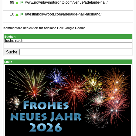
99
[■]
www.nowplayingtoronto.com/venue/adelaide-hall/
100
[■]
latestinbollywood.com/adelaide-hall-husband/
Kommentare deaktiviert
für Adelaide Hall Google Doodle
Suchen
Suche nach:
Links