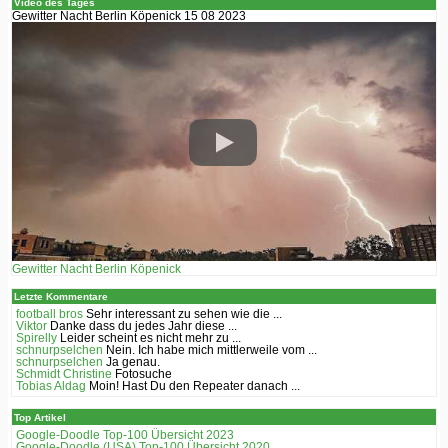
Video des Tages
Gewitter Nacht Berlin Köpenick 15 08 2023
Gewitter Nacht Berlin Köpenick
Letzte Kommentare
football bros
Sehr interessant zu sehen wie die ...
Viktor
Danke dass du jedes Jahr diese ...
Spirelly
Leider scheint es nicht mehr zu ...
schnurpselchen
Nein. Ich habe mich mittlerweile vom ...
schnurpselchen
Ja genau.
Schmidt Christine
Fotosuche
Tobias Aldag
Moin! Hast Du den Repeater danach ...
Top Artikel
Google-Doodle Top-100 Übersicht 2023
Google-Doodle (USA) Top-100 Übersicht 2020