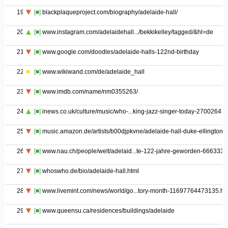
19
[■]
blackplaqueproject.com/biography/adelaide-hall/
20
[■]
www.instagram.com/adelaidehall.../bekkikelley/tagged/&hl=de
21
[■]
www.google.com/doodles/adelaide-halls-122nd-birthday
22
[■]
www.wikiwand.com/de/adelaide_hall
23
[■]
www.imdb.com/name/nm0355263/
24
[■]
inews.co.uk/culture/music/who-...king-jazz-singer-today-2700264
25
[■]
music.amazon.de/artists/b00djpkvne/adelaide-hall-duke-ellington
26
[■]
www.nau.ch/people/welt/adelaid...te-122-jahre-geworden-6663332
27
[■]
whoswho.de/bio/adelaide-hall.html
28
[■]
www.livemint.com/news/world/go...tory-month-11697764473135.ht
29
[■]
www.queensu.ca/residences/buildings/adelaide