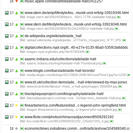
16
[■]
music.apple.com/de/artist/adelaide-hall/2411257
17.01
[■]
www.stern.de/amp/lifestyle/leu...musik-und-erfolg-33919346.html
Bild: image.stern.de/33919338/t/px/v...40/r1.7778/-/adelaide-hall.jpg
[■]
17.02
[■]
www.stern.de/lifestyle/leute/a...musik-und-erfolg-33919346.html
Bild: image.stern.de/33919338/t/Uf/v2/w1440/r1/-/adelaide-hall.jpg
[■]
17.03
[■]
de.wikipedia.org/wiki/adelaide_hall
Bild: upload.wikimedia.org/wikipedia...s/7/7a/Vu_(magazine)_N°77.JPG
[■]
17.04
[■]
digitalcollections.nypl.org/it...40-e27e-0135-8ba0-53591fa8dddc
Bild: images.nypl.org/index.php?id=57441946
[■]
17.05
[■]
aaamc.indiana.edu/collections/adelaide-hall
Bild: aaamc.indiana.edu/img/Adelaide-Hall-Thumbnail.png
[■]
17.06
[■]
www.blogto.com/bars/adelaide-hall-toronto/
Bild: media.blogto.com/listings/20170828-2048-MrGoodTime3.jpg?w=1200
[■]
17.07
[■]
www.bl.uk/collection-items/ade...-hall-interviewed-by-max-jones
Bild: www.bl.uk/britishlibrary/~/med...e-hall-gettyimages-2659394.jpg
[■]
17.08
[■]
blackplaqueproject.com/biography/adelaide-hall/
Bild: blackplaqueproject.com/wp-cont.../11/bpp-hero_Adelaide-Hall.png
[■]
17.09
[■]
fineartamerica.com/featured/ad...c-legend-john-springfield.html
Bild: images.fineartamerica.com/imag...ic-legend-john-springfield.jpg
[■]
17.10
[■]
www.flickr.com/photos/chinacoastjazzmen/8509292192
Bild: live.staticflickr.com/8510/8509292192_125e927201_b.jpg
[■]
18
[■]
economictimes.indiatimes.com/n...onth/articleshow/104589340.cm