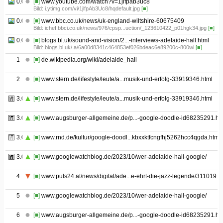
0.05
[■]
www.youtube.com/watch?v=1jlfpab3uc8
Bild: i.ytimg.com/vi/1jlfpAb3Uc8/hqdefault.jpg
[■]
0.06
[■]
www.bbc.co.uk/news/uk-england-wiltshire-60675409
Bild: ichef.bbci.co.uk/news/976/cpsp...uction/_123610422_p01hgk34.jpg
[■]
0.07
[■]
blogs.bl.uk/sound-and-vision/2...-interviews-adelaide-hall.html
Bild: blogs.bl.uk/.a/6a00d8341c464853ef026bdeac6e89200c-800wi
[■]
1
[■]
de.wikipedia.org/wiki/adelaide_hall
2
[■]
www.stern.de/lifestyle/leute/a...musik-und-erfolg-33919346.html
3.01
[■]
www.stern.de/lifestyle/leute/a...musik-und-erfolg-33919346.html
3.02
[■]
www.augsburger-allgemeine.de/p...-google-doodle-id68235291.ht
3.03
[■]
www.rnd.de/kultur/google-doodl...kbxxktfcngfhj5262hcc4qgda.html
3.04
[■]
www.googlewatchblog.de/2023/10/wer-adelaide-hall-google/
4
[■]
www.puls24.at/news/digital/ade...e-ehrt-die-jazz-legende/311019
5
[■]
www.googlewatchblog.de/2023/10/wer-adelaide-hall-google/
6
[■]
www.augsburger-allgemeine.de/p...-google-doodle-id68235291.ht