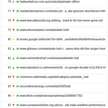
76
[■]
hallandwilcox.com.au/contact/adelaide-office/
77
[■]
marteloderubinero.com/index.ph...e,-die-grenzen-durchbrach.html
78
[■]
www.fawcettsociety.org.uk/blog...lived-to-92-but-never-grew-old
79
[■]
www.whosampled.com/adelaide-hall/
80
[■]
books.google.de/books?id=xfnfn...axvlsfedhsh6dd84rhdoaxoecbq
81
[■]
www.ghbase.com/adelaide-hall-c...many-kids-did-the-singer-have/
82
[■]
www.clementinehall.com/areas/adelaide-hall
83
[■]
www.standard.co.uk/news/world/...on-google-doodle-b1114819.htm
84
[■]
commons.wikimedia.org/wiki/category:adelaide_hall
85
[■]
secondhandsongs.com/artist/33605/all
86
[■]
www.flickr.com/photos/spiralsheep/2588687782
87
[■]
www.ourwarwickshire.org.uk/con...ide-halls-wartime-performances