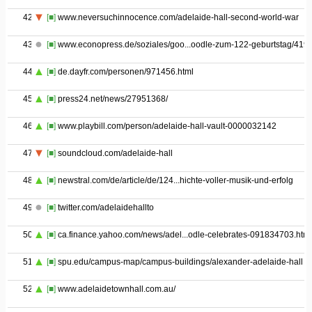
42
[■]
www.neversuchinnocence.com/adelaide-hall-second-world-war
43
[■]
www.econopress.de/soziales/goo...oodle-zum-122-geburtstag/4191
44
[■]
de.dayfr.com/personen/971456.html
45
[■]
press24.net/news/27951368/
46
[■]
www.playbill.com/person/adelaide-hall-vault-0000032142
47
[■]
soundcloud.com/adelaide-hall
48
[■]
newstral.com/de/article/de/124...hichte-voller-musik-und-erfolg
49
[■]
twitter.com/adelaidehallto
50
[■]
ca.finance.yahoo.com/news/adel...odle-celebrates-091834703.html
51
[■]
spu.edu/campus-map/campus-buildings/alexander-adelaide-hall
52
[■]
www.adelaidetownhall.com.au/