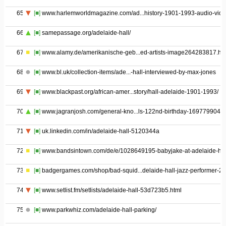
65
[■]
www.harlemworldmagazine.com/ad...history-1901-1993-audio-vide
66
[■]
samepassage.org/adelaide-hall/
67
[■]
www.alamy.de/amerikanische-geb...ed-artists-image264283817.ht
68
[■]
www.bl.uk/collection-items/ade...-hall-interviewed-by-max-jones
69
[■]
www.blackpast.org/african-amer...story/hall-adelaide-1901-1993/
70
[■]
www.jagranjosh.com/general-kno...ls-122nd-birthday-1697799041
71
[■]
uk.linkedin.com/in/adelaide-hall-5120344a
72
[■]
www.bandsintown.com/de/e/1028649195-babyjake-at-adelaide-hal
73
[■]
badgergames.com/shop/bad-squid...delaide-hall-jazz-performer-2/
74
[■]
www.setlist.fm/setlists/adelaide-hall-53d723b5.html
75
[■]
www.parkwhiz.com/adelaide-hall-parking/