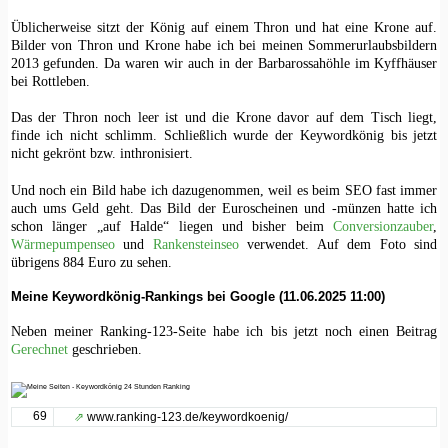
Üblicherweise sitzt der König auf einem Thron und hat eine Krone auf.
Bilder von Thron und Krone habe ich bei meinen Sommerurlaubsbildern
2013 gefunden. Da waren wir auch in der Barbarossahöhle im Kyffhäuser
bei Rottleben.
Das der Thron noch leer ist und die Krone davor auf dem Tisch liegt,
finde ich nicht schlimm. Schließlich wurde der Keywordkönig bis jetzt
nicht gekrönt bzw. inthronisiert.
Und noch ein Bild habe ich dazugenommen, weil es beim SEO fast immer
auch ums Geld geht. Das Bild der Euroscheinen und -münzen hatte ich
schon länger „auf Halde“ liegen und bisher beim
Conversionzauber
,
Wärmepumpenseo
und
Rankensteinseo
verwendet. Auf dem Foto sind
übrigens 884 Euro zu sehen.
Meine Keywordkönig-Rankings bei Google (11.06.2025 11:00)
Neben meiner Ranking-123-Seite habe ich bis jetzt noch einen Beitrag
Gerechnet
geschrieben.
69
⇗
www.ranking-123.de/keywordkoenig/