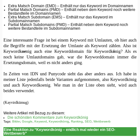
Extra Matsch Domain (EMD) – Enthält nur das Keyword im Domainnamen
Partial Matsch Domains (PMD) – Enthält neben dem Keyword noch weitere
Bestandteile im Domainnamen
Extra Matsch Subdomain (EMS) – Enthält nur das Keyword im
Subdomainnamen
Partial Matsch Subdomains (PMD) – Enthält neben dem Keyword noch
weitere Bestandteile im Subdomainnamen
Eine interessante Frage ist bei einem Keyword mit Umlauten, ob hier auch
die Begriffe mit der Ersetzung der Umlaute als Keyword zählen. Also ist
Keywordk
oe
nig auch eine Keyworddomain für Keywordk
ö
nig? Als es
noch keine Umlautdomains gab, war die Keyworddomain immer die
Ersetzungsdomain, weil es nicht anders ging.
In Zeiten von IDN und Punycode sieht das aber anders aus. Ich habe in
meiner Liste jedenfalls beide Varianten aufgenommen, also Keywordkönig
und auch Keywordkoenig. Wie man in der Liste oben sieht, wird auch
beides verwendet.
(Kayvirdkümug)
Weitere Artikel mit Bezug zu diesem:
Die schönsten Kommentare zum Keywordkönig
Tags:
Bilder
,
Google
,
Keyword
,
Keywordkönig
,
Ranking
,
SEO
,
Wettbewerb
Eine Reaktion zu “Keywordkönig – endlich mal wieder ein SEO-
Wettbewerb”