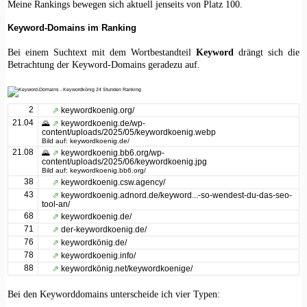
Meine Rankings bewegen sich aktuell jenseits von Platz 100.
Keyword-Domains im Ranking
Bei einem Suchtext mit dem Wortbestandteil
Keyword
drängt sich die
Betrachtung der Keyword-Domains geradezu auf.
2
⇗
keywordkoenig.org/
21.04
🌄
⇗
keywordkoenig.de/wp-
content/uploads/2025/05/keywordkoenig.webp
Bild auf: keywordkoenig.de/
21.08
🌄
⇗
keywordkoenig.bb6.org/wp-
content/uploads/2025/06/keywordkoenig.jpg
Bild auf: keywordkoenig.bb6.org/
38
⇗
keywordkoenig.csw.agency/
43
⇗
keywordkoenig.adnord.de/keyword...-so-wendest-du-das-seo-
tool-an/
68
⇗
keywordkoenig.de/
71
⇗
der-keywordkoenig.de/
76
⇗
keywordkönig.de/
78
⇗
keywordkoenig.info/
88
⇗
keywordkönig.net/keywordkoenige/
Bei den Keyworddomains unterscheide ich vier Typen: