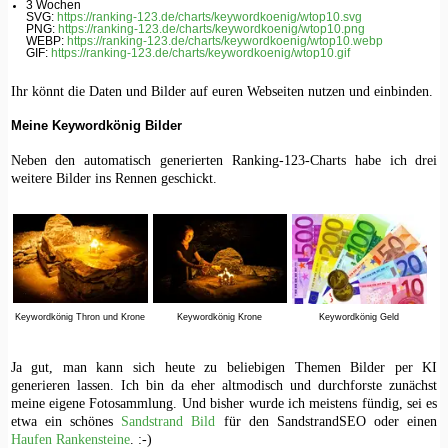
3 Wochen
SVG:
https://ranking-123.de/charts/keywordkoenig/wtop10.svg
PNG:
https://ranking-123.de/charts/keywordkoenig/wtop10.png
WEBP:
https://ranking-123.de/charts/keywordkoenig/wtop10.webp
GIF:
https://ranking-123.de/charts/keywordkoenig/wtop10.gif
Ihr könnt die Daten und Bilder auf euren Webseiten nutzen und einbinden.
Meine Keywordkönig Bilder
Neben den automatisch generierten Ranking-123-Charts habe ich drei
weitere Bilder ins Rennen geschickt.
Keywordkönig Thron und Krone
Keywordkönig Krone
Keywordkönig Geld
Ja gut, man kann sich heute zu beliebigen Themen Bilder per KI
generieren lassen. Ich bin da eher altmodisch und durchforste zunächst
meine eigene Fotosammlung. Und bisher wurde ich meistens fündig, sei es
etwa ein schönes
Sandstrand Bild
für den SandstrandSEO oder einen
Haufen Rankensteine
. :-)