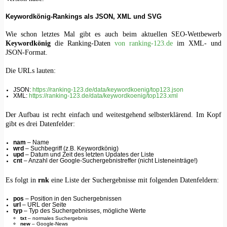
Keywordkönig-Rankings als JSON, XML und SVG
Wie schon letztes Mal gibt es auch beim aktuellen SEO-Wettbewerb
Keywordkönig
die Ranking-Daten
von ranking-123.de
im XML- und
JSON-Format.
Die URLs lauten:
JSON:
https://ranking-123.de/data/keywordkoenig/top123.json
XML:
https://ranking-123.de/data/keywordkoenig/top123.xml
Der Aufbau ist recht einfach und weitestgehend selbsterklärend. Im Kopf
gibt es drei Datenfelder:
nam
– Name
wrd
– Suchbegriff (z.B. Keywordkönig)
upd
– Datum und Zeit des letzten Updates der Liste
cnt
– Anzahl der Google-Suchergebnistreffer (nicht Listeneinträge!)
Es folgt in
rnk
eine Liste der Suchergebnisse mit folgenden Datenfeldern:
pos
– Position in den Suchergebnissen
url
– URL der Seite
typ
– Typ des Suchergebnisses, mögliche Werte
txt
– normales Suchergebnis
new
– Google-News