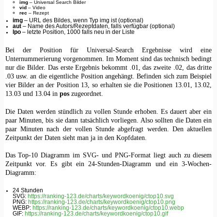
img
– Universal Search Bilder
vid
– Video
rec
– Rezept
img
– URL des Bildes, wenn Typ img ist (optional)
aut
– Name des Autors/Rezeptdaten, falls verfügbar (optional)
lpo
– letzte Position, 1000 falls neu in der Liste
Bei der Position für Universal-Search Ergebnisse wird eine
Unternummerierung vorgenommen. Im Moment sind das technisch bedingt
nur die Bilder. Das erste Ergebnis bekommt .01, das zweite .02, das dritte
.03 usw. an die eigentliche Position angehängt. Befinden sich zum Beispiel
vier Bilder an der Position 13, so erhalten sie die Positionen 13.01, 13.02,
13.03 und 13.04 in
pos
zugeordnet.
Die Daten werden stündlich zu vollen Stunde erhoben. Es dauert aber ein
paar Minuten, bis sie dann tatsächlich vorliegen. Also sollten die Daten ein
paar Minuten nach der vollen Stunde abgefragt werden. Den aktuellen
Zeitpunkt der Daten sieht man ja in den Kopfdaten.
Das Top-10 Diagramm im SVG- und PNG-Format liegt auch zu diesem
Zeitpunkt vor. Es gibt ein 24-Stunden-Diagramm und ein 3-Wochen-
Diagramm:
24 Stunden
SVG:
https://ranking-123.de/charts/keywordkoenig/ctop10.svg
PNG:
https://ranking-123.de/charts/keywordkoenig/ctop10.png
WEBP:
https://ranking-123.de/charts/keywordkoenig/ctop10.webp
GIF:
https://ranking-123.de/charts/keywordkoenig/ctop10.gif