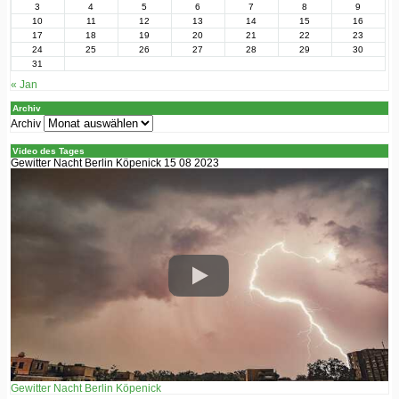
3
4
5
6
7
8
9
10
11
12
13
14
15
16
17
18
19
20
21
22
23
24
25
26
27
28
29
30
31
« Jan
Archiv
Archiv
Video des Tages
Gewitter Nacht Berlin Köpenick 15 08 2023
Gewitter Nacht Berlin Köpenick