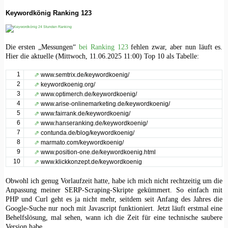
Keywordkönig Ranking 123
Die ersten „Messungen“
bei Ranking 123
fehlen zwar, aber nun läuft es.
Hier die aktuelle (Mittwoch, 11.06.2025 11:00) Top 10 als Tabelle:
1
⇗
www.semtrix.de/keywordkoenig/
2
⇗
keywordkoenig.org/
3
⇗
www.optimerch.de/keywordkoenig/
4
⇗
www.arise-onlinemarketing.de/keywordkoenig/
5
⇗
www.fairrank.de/keywordkoenig/
6
⇗
www.hanseranking.de/keywordkoenig/
7
⇗
contunda.de/blog/keywordkoenig/
8
⇗
marmato.com/keywordkoenig/
9
⇗
www.position-one.de/keywordkoenig.html
10
⇗
www.klickkonzept.de/keywordkoenig
Obwohl ich genug Vorlaufzeit hatte, habe ich mich nicht rechtzeitig um die
Anpassung meiner SERP-Scraping-Skripte gekümmert. So einfach mit
PHP und Curl geht es ja nicht mehr, seitdem seit Anfang des Jahres die
Google-Suche nur noch mit Javascript funktioniert. Jetzt läuft erstmal eine
Behelfslösung, mal sehen, wann ich die Zeit für eine technische saubere
Version habe.