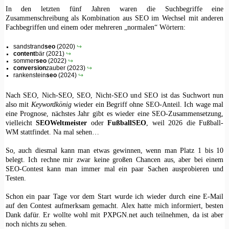
In den letzten fünf Jahren waren die Suchbegriffe eine
Zusammenschreibung als Kombination aus SEO im Wechsel mit anderen
Fachbegriffen und einem oder mehreren „normalen“ Wörtern:
sandstrand
seo
(2020)
↪
content
bär (2021)
↪
sommer
seo
(2022)
↪
conversion
zauber (2023)
↪
rankenstein
seo
(2024)
↪
Nach SEO, Nich-SEO, SEO, Nicht-SEO und SEO ist das Suchwort nun
also mit
Keywordkönig
wieder ein Begriff ohne SEO-Anteil. Ich wage mal
eine Prognose, nächstes Jahr gibt es wieder eine SEO-Zusammensetzung,
vielleicht
SEOWeltmeister
oder
FußballSEO
, weil 2026 die Fußball-
WM stattfindet. Na mal sehen…
So, auch diesmal kann man etwas gewinnen, wenn man Platz 1 bis 10
belegt. Ich rechne mir zwar keine großen Chancen aus, aber bei einem
SEO-Contest kann man immer mal ein paar Sachen ausprobieren und
Testen.
Schon ein paar Tage vor dem Start wurde ich wieder durch eine E-Mail
auf den Contest aufmerksam gemacht. Alex hatte mich informiert, besten
Dank dafür. Er wollte wohl mit PXPGN.net auch teilnehmen, da ist aber
noch nichts zu sehen.