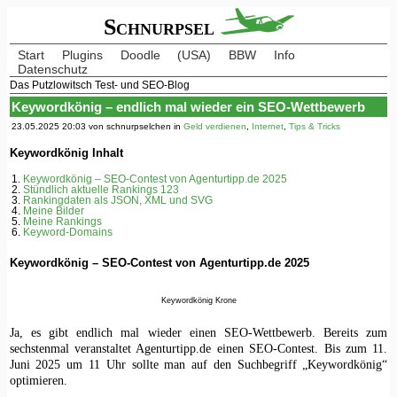
Schnurpsel
Start
Plugins
Doodle
(USA)
BBW
Info
Datenschutz
Das Putzlowitsch Test- und SEO-Blog
Keywordkönig – endlich mal wieder ein SEO-Wettbewerb
23.05.2025 20:03 von schnurpselchen in
Geld verdienen
,
Internet
,
Tips & Tricks
Keywordkönig Inhalt
Keywordkönig – SEO-Contest von Agenturtipp.de 2025
Stündlich aktuelle Rankings 123
Rankingdaten als JSON, XML und SVG
Meine Bilder
Meine Rankings
Keyword-Domains
Keywordkönig – SEO-Contest von Agenturtipp.de 2025
Keywordkönig Krone
Ja, es gibt endlich mal wieder einen SEO-Wettbewerb. Bereits zum
sechstenmal veranstaltet Agenturtipp.de einen SEO-Contest. Bis zum 11.
Juni 2025 um 11 Uhr sollte man auf den Suchbegriff „Keywordkönig“
optimieren.