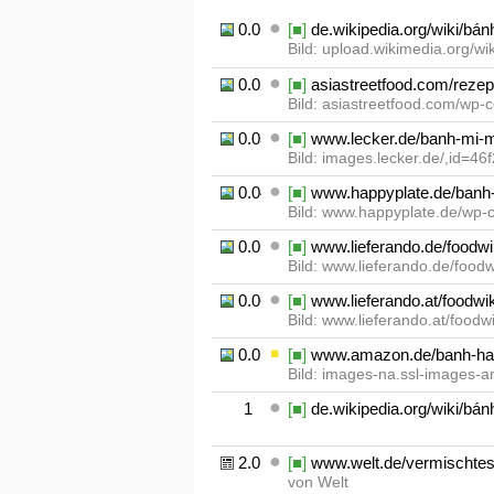
0.01
[■]
de.wikipedia.org/wiki/bá
Bild: upload.wikimedia.org/wi
0.02
[■]
asiastreetfood.com/rezep
Bild: asiastreetfood.com/wp
0.03
[■]
www.lecker.de/banh-mi-m
Bild: images.lecker.de/,id=4
0.04
[■]
www.happyplate.de/banh-m
Bild: www.happyplate.de/wp-c
0.05
[■]
www.lieferando.de/foodwi
Bild: www.lieferando.de/food
0.06
[■]
www.lieferando.at/foodwi
Bild: www.lieferando.at/foodwi
0.07
[■]
www.amazon.de/banh-han
Bild: images-na.ssl-images
1
[■]
de.wikipedia.org/wiki/bá
2.01
[■]
www.welt.de/vermischtes/a
von Welt