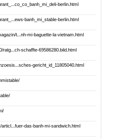
rant_...co_co_banh_mi_deli-berlin.html
rant_...ews-banh_mi_stable-berlin.html
azin/t...nh-mi-baguette-la-vietnam.html
/ratg...ch-schaffte-69586280.bild.html
zoesis...sches-gericht_id_11805040.html
mistable/
able/
i/
rticl...fuer-das-banh-mi-sandwich.html