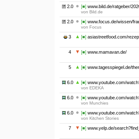
2.02
[■]
www.bild.de/ratgeber/2020
von Bild.de
2.03
[■]
www.focus.de/wissen/fran
von Focus
3
[■]
asiastreetfood.com/rezep
4
[■]
www.mamavan.de/
5
[■]
www.tagesspiegel.de/them
6.01
[■]
www.youtube.com/watch?
von EDEKA
6.02
[■]
www.youtube.com/watch
von Munchies
6.03
[■]
www.youtube.com/watch?
von Kitchen Stories
7
[■]
www.yelp.de/search?find