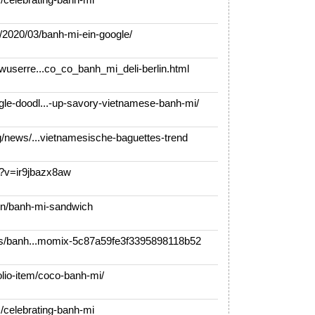
2020/03/banh-mi-ein-google/
userre...co_co_banh_mi_deli-berlin.html
e-doodl...-up-savory-vietnamese-banh-mi/
/news/...vietnamesische-baguettes-trend
v=ir9jbazx8aw
n/banh-mi-sandwich
es/banh...momix-5c87a59fe3f3395898118b52
lio-item/coco-banh-mi/
celebrating-banh-mi