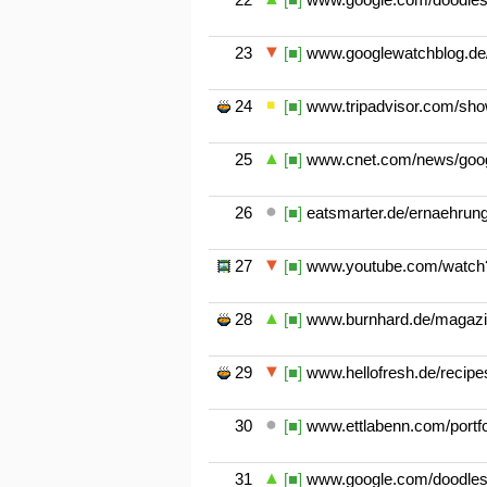
23
[■]
www.googlewatchblog.de/
24
[■]
www.tripadvisor.com/show
25
[■]
www.cnet.com/news/googl
26
[■]
eatsmarter.de/ernaehrung
27
[■]
www.youtube.com/watch?
28
[■]
www.burnhard.de/magazi
29
[■]
www.hellofresh.de/recip
30
[■]
www.ettlabenn.com/portfo
31
[■]
www.google.com/doodles/