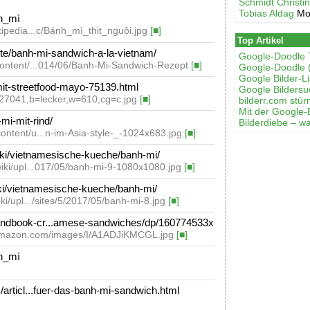
Schmidt Christi
Tobias Aldag
Mo
nh_mì
kipedia...c/Bánh_mì_thịt_nguội.jpg
[■]
Top Artikel
te/banh-mi-sandwich-a-la-vietnam/
Google-Doodle 
-content/...014/06/Banh-Mi-Sandwich-Rezept
[■]
Google-Doodle 
Google Bilder-Li
it-streetfood-mayo-75139.html
Google Bilders
6f27041,b=lecker,w=610,cg=c.jpg
[■]
bilderr.соm stür
Mit der Google-
i-mit-rind/
Bilderdiebe – w
ontent/u...n-im-Asia-style-_-1024x683.jpg
[■]
ki/vietnamesische-kueche/banh-mi/
wiki/upl...017/05/banh-mi-9-1080x1080.jpg
[■]
ki/vietnamesische-kueche/banh-mi/
ki/upl.../sites/5/2017/05/banh-mi-8.jpg
[■]
dbook-cr...amese-sandwiches/dp/160774533x
-amazon.com/images/I/A1ADJiKMCGL.jpg
[■]
nh_mì
rticl...fuer-das-banh-mi-sandwich.html