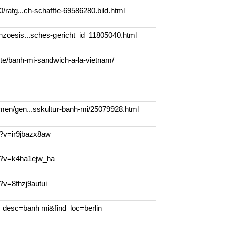
/ratg...ch-schaffte-69586280.bild.html
zoesis...sches-gericht_id_11805040.html
te/banh-mi-sandwich-a-la-vietnam/
en/gen...sskultur-banh-mi/25079928.html
v=ir9jbazx8aw
?v=k4ha1ejw_ha
v=8fhzj9autui
_desc=banh mi&find_loc=berlin