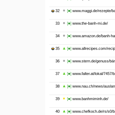
32
[■]
www.maggi.de/rezepte/ba
33
[■]
www.the-banh-mi.de/
34
[■]
www.amazon.de/banh-han
35
[■]
www.allrecipes.com/reci
36
[■]
www.stern.de/genuss/bánh
37
[■]
www.falter.at/lokal/7457/
38
[■]
www.nau.ch/news/ausland
39
[■]
www.banhmiminh.de/
40
[■]
www.chefkoch.de/rs/s0/ba