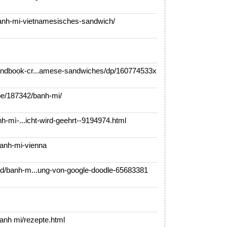
nh-mi-vietnamesisches-sandwich/
dbook-cr...amese-sandwiches/dp/160774533x
pe/187342/banh-mi/
-mì-...icht-wird-geehrt--9194974.html
banh-mi-vienna
/banh-m...ung-von-google-doodle-65683381
nh mi/rezepte.html