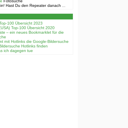
ne
Fotosuche
in! Hast Du den Repeater danach ...
Top-100 Übersicht 2023
(USA) Top-100 Übersicht 2020
ste – ein neues Bookmarklet für die
uche
mt mit Hotlinks die Google-Bildersuche
Bildersuche Hotlinks finden
as ich dagegen tue