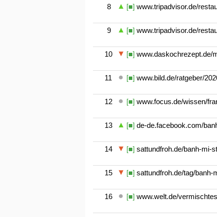
8
[■]
www.tripadvisor.de/restau
9
[■]
www.tripadvisor.de/restau
10
[■]
www.daskochrezept.de/mag
11
[■]
www.bild.de/ratgeber/2020
12
[■]
www.focus.de/wissen/fran
13
[■]
de-de.facebook.com/banh
14
[■]
sattundfroh.de/banh-mi-st
15
[■]
sattundfroh.de/tag/banh-m
16
[■]
www.welt.de/vermischtes/a