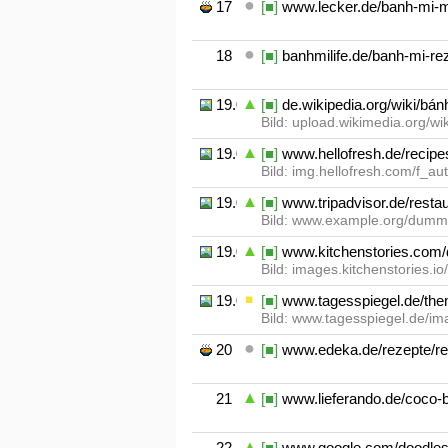
17
[■]
www.lecker.de/banh-mi-m
18
[■]
banhmilife.de/banh-mi-rez
19.01
[■]
de.wikipedia.org/wiki/bá
Bild: upload.wikimedia.org/wi
19.02
[■]
www.hellofresh.de/recip
Bild: img.hellofresh.com/f_a
19.03
[■]
www.tripadvisor.de/restau
Bild: www.example.org/dumm
19.04
[■]
www.kitchenstories.com/d
Bild: images.kitchenstories.
19.05
[■]
www.tagesspiegel.de/them
Bild: www.tagesspiegel.de/i
20
[■]
www.edeka.de/rezepte/re
21
[■]
www.lieferando.de/coco-b
22
[■]
www.google.com/doodles/