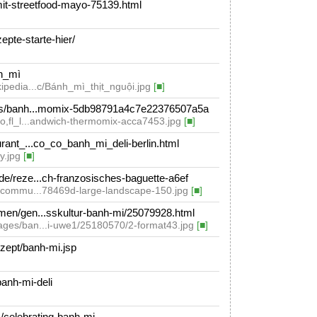
it-streetfood-mayo-75139.html
epte-starte-hier/
nh_mì
kipedia...c/Bánh_mì_thịt_nguội.jpg
[■]
es/banh...momix-5db98791a4c7e22376507a5a
uto,fl_l...andwich-thermomix-acca7453.jpg
[■]
rant_...co_co_banh_mi_deli-berlin.html
y.jpg
[■]
e/reze...ch-franzosisches-baguette-a6ef
io/commu...78469d-large-landscape-150.jpg
[■]
en/gen...sskultur-banh-mi/25079928.html
mages/ban...i-uwe1/25180570/2-format43.jpg
[■]
zept/banh-mi.jsp
anh-mi-deli
celebrating-banh-mi