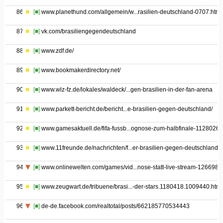
86
[■]
www.planethund.com/allgemein/w...rasilien-deutschland-0707.html
87
[■]
vk.com/brasiliengegendeutschland
88
[■]
www.zdf.de/
89
[■]
www.bookmakerdirectory.net/
90
[■]
www.wlz-fz.de/lokales/waldeck/...gen-brasilien-in-der-fan-arena
91
[■]
www.parkett-bericht.de/bericht...e-brasilien-gegen-deutschland/
92
[■]
www.gamesaktuell.de/fifa-fussb...ognose-zum-halbfinale-1128026/
93
[■]
www.11freunde.de/nachrichten/f...er-brasilien-gegen-deutschland
94
[■]
www.onlinewelten.com/games/vid...nose-statt-live-stream-126698/
95
[■]
www.zeugwart.de/tribuene/brasi...-der-stars.1180418.1009440.htm
96
[■]
de-de.facebook.com/realtotal/posts/662185770534443