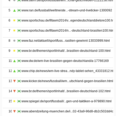
4
[■]
www.stern.de/sport/fussball/wm...ichte-geschrieben-2122258.html
5
[■]
www.ran.de/fussball/weltmeiste...-stream-und-liveticker-1300092
6
[■]
www.sportschau.de/fifawm2014/v...egendeutschlanddietore100.htm
7
[■]
www.sportschau.de/fifawm2014/n...-deutschland-brasilien100.html
8
[■]
www.faz.net/aktuell/sport/fuss...rasilien-gewinnt-13033999.html
9
[■]
www.br.de/themen/sport/inhalt/...brasilien-deutschland-100.html
11
[■]
www.dw.de/wm-live-brasilien-gegen-deutschland/a-17766169
12
[■]
www.chip.de/news/wm-live-strea...ndy-tablet-sehen_43331812.htm
13
[■]
www.kicker.de/news/fussball/wm...utschland-gegen-brasilien.html
14
[■]
www.br.de/themen/sport/inhalt/...brasilien-deutschland-102.html
15
[■]
www.spiegel.de/sport/fussball/...gen-und-taktiken-a-979890.html
16
[■]
www.abendzeitung-muenchen.de/i...02-43a9-96d8-db2c502dd4c1.