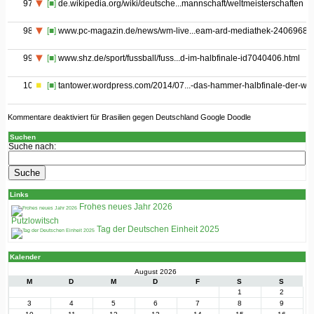
97
[■]
de.wikipedia.org/wiki/deutsche...mannschaft/weltmeisterschaften
98
[■]
www.pc-magazin.de/news/wm-live...eam-ard-mediathek-2406968.h
99
[■]
www.shz.de/sport/fussball/fuss...d-im-halbfinale-id7040406.html
100
[■]
tantower.wordpress.com/2014/07...-das-hammer-halbfinale-der-wm
Kommentare deaktiviert
für Brasilien gegen Deutschland Google Doodle
Suchen
Suche nach:
Links
Frohes neues Jahr 2026
Putzlowitsch
Tag der Deutschen Einheit 2025
Kalender
August 2026
M
D
M
D
F
S
S
1
2
3
4
5
6
7
8
9