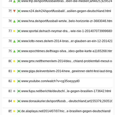
74
[■]
www.fnp.de/sport/fussball/bras...iben-die-medien;art4825,929524
75
[■]
www.n24.de/n24/sport/fussball/...asilien-gegen-deutschland.html
76
[■]
www.hna.de/sport/fussball-wm/w...belo-horizonte-zr-3683046.html
77
[■]
www.sportal.de/nach-neymar-dra...-wie-nie-1-2014070739996800
78
[■]
www.lotto-news.de/wm-2014-bras...er-glauben-an-ein-12-2014213
79
[■]
www.epochtimes.de/thiago-silva...ideo-gelbe-karte-a1165268.html
80
[■]
www.gmx.net/themen/wm-2014/deu...chland-problemfall-mesut-oez
81
[■]
www.giga.de/events/wm-2014/new...gewinner-steht-fest-laut-bing/
82
[■]
www.youtube.com/watch?v=cg35oeyyyd0
83
[■]
www.fupa.net/berichte/deutschl...le-gegen-brasilien-173642.html
84
[■]
www.donaukurier.de/sport/fussb...-deutschland;art155379,2935162
85
[■]
de.alaplaya.net/2014/07/07/nic...e-brasilien-gegen-deutschland/