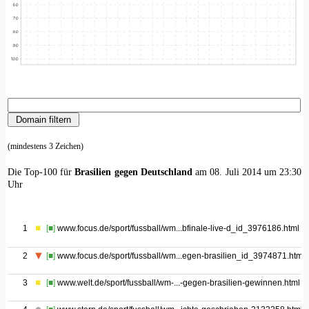
(mindestens 3 Zeichen)
Die Top-100 für
Brasilien gegen Deutschland
am 08. Juli 2014 um 23:30
Uhr
1
[■]
www.focus.de/sport/fussball/wm...bfinale-live-d_id_3976186.html
2
[■]
www.focus.de/sport/fussball/wm...egen-brasilien_id_3974871.html
3
[■]
www.welt.de/sport/fussball/wm-...-gegen-brasilien-gewinnen.html