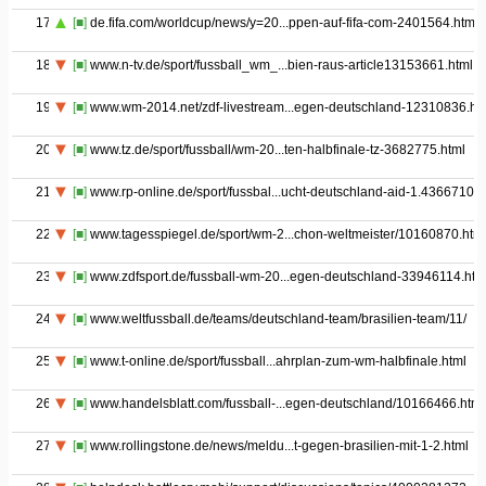
17
[■]
de.fifa.com/worldcup/news/y=20...ppen-auf-fifa-com-2401564.html
18
[■]
www.n-tv.de/sport/fussball_wm_...bien-raus-article13153661.html
19
[■]
www.wm-2014.net/zdf-livestream...egen-deutschland-12310836.ht
20
[■]
www.tz.de/sport/fussball/wm-20...ten-halbfinale-tz-3682775.html
21
[■]
www.rp-online.de/sport/fussbal...ucht-deutschland-aid-1.4366710
22
[■]
www.tagesspiegel.de/sport/wm-2...chon-weltmeister/10160870.htm
23
[■]
www.zdfsport.de/fussball-wm-20...egen-deutschland-33946114.htm
24
[■]
www.weltfussball.de/teams/deutschland-team/brasilien-team/11/
25
[■]
www.t-online.de/sport/fussball...ahrplan-zum-wm-halbfinale.html
26
[■]
www.handelsblatt.com/fussball-...egen-deutschland/10166466.html
27
[■]
www.rollingstone.de/news/meldu...t-gegen-brasilien-mit-1-2.html