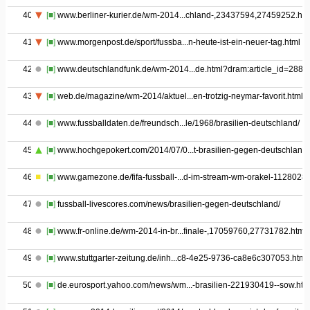
40
[■]
www.berliner-kurier.de/wm-2014...chland-,23437594,27459252.htm
41
[■]
www.morgenpost.de/sport/fussba...n-heute-ist-ein-neuer-tag.html
42
[■]
www.deutschlandfunk.de/wm-2014...de.html?dram:article_id=2889
43
[■]
web.de/magazine/wm-2014/aktuel...en-trotzig-neymar-favorit.html
44
[■]
www.fussballdaten.de/freundsch...le/1968/brasilien-deutschland/
45
[■]
www.hochgepokert.com/2014/07/0...t-brasilien-gegen-deutschland/
46
[■]
www.gamezone.de/fifa-fussball-...d-im-stream-wm-orakel-1128028/
47
[■]
fussball-livescores.com/news/brasilien-gegen-deutschland/
48
[■]
www.fr-online.de/wm-2014-in-br...finale-,17059760,27731782.html
49
[■]
www.stuttgarter-zeitung.de/inh...c8-4e25-9736-ca8e6c307053.html
50
[■]
de.eurosport.yahoo.com/news/wm...-brasilien-221930419--sow.htm