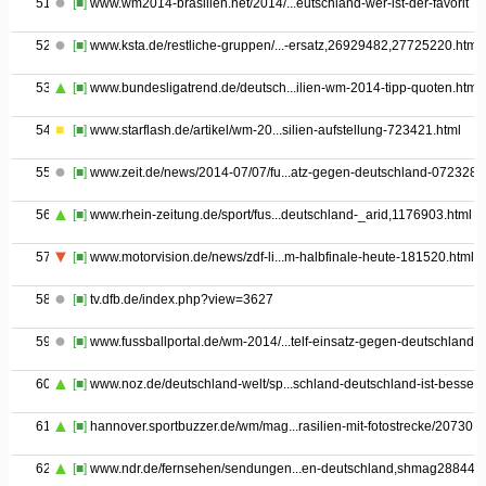
51
[■]
www.wm2014-brasilien.net/2014/...eutschland-wer-ist-der-favorit
52
[■]
www.ksta.de/restliche-gruppen/...-ersatz,26929482,27725220.html
53
[■]
www.bundesligatrend.de/deutsch...ilien-wm-2014-tipp-quoten.html
54
[■]
www.starflash.de/artikel/wm-20...silien-aufstellung-723421.html
55
[■]
www.zeit.de/news/2014-07/07/fu...atz-gegen-deutschland-0723280
56
[■]
www.rhein-zeitung.de/sport/fus...deutschland-_arid,1176903.html
57
[■]
www.motorvision.de/news/zdf-li...m-halbfinale-heute-181520.html
58
[■]
tv.dfb.de/index.php?view=3627
59
[■]
www.fussballportal.de/wm-2014/...telf-einsatz-gegen-deutschland
60
[■]
www.noz.de/deutschland-welt/sp...schland-deutschland-ist-besser
61
[■]
hannover.sportbuzzer.de/wm/mag...rasilien-mit-fotostrecke/20730
62
[■]
www.ndr.de/fernsehen/sendungen...en-deutschland,shmag28844.h