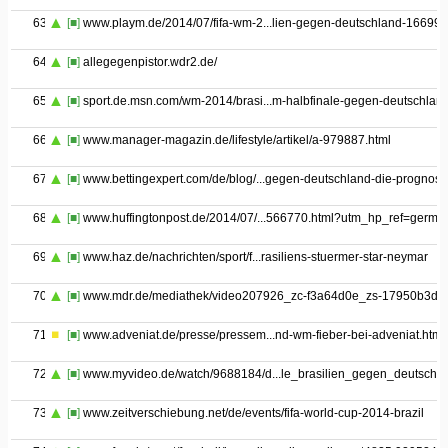
63
[■]
www.playm.de/2014/07/fifa-wm-2...lien-gegen-deutschland-166990
64
[■]
allegegenpistor.wdr2.de/
65
[■]
sport.de.msn.com/wm-2014/brasi...m-halbfinale-gegen-deutschlan
66
[■]
www.manager-magazin.de/lifestyle/artikel/a-979887.html
67
[■]
www.bettingexpert.com/de/blog/...gegen-deutschland-die-prognose
68
[■]
www.huffingtonpost.de/2014/07/...566770.html?utm_hp_ref=germa
69
[■]
www.haz.de/nachrichten/sport/f...rasiliens-stuermer-star-neymar
70
[■]
www.mdr.de/mediathek/video207926_zc-f3a64d0e_zs-17950b3d.h
71
[■]
www.adveniat.de/presse/pressem...nd-wm-fieber-bei-adveniat.html
72
[■]
www.myvideo.de/watch/9688184/d...le_brasilien_gegen_deutschl
73
[■]
www.zeitverschiebung.net/de/events/fifa-world-cup-2014-brazil