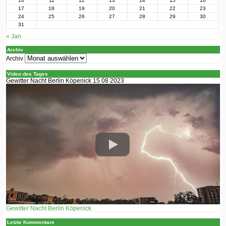
10
11
12
13
14
15
16
17
18
19
20
21
22
23
24
25
26
27
28
29
30
31
« Jan
Archiv
Archiv
Video des Tages
Gewitter Nacht Berlin Köpenick 15 08 2023
Gewitter Nacht Berlin Köpenick
Letzte Kommentare