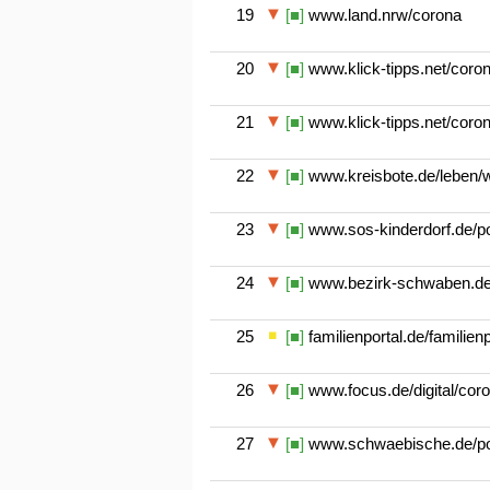
19
[■]
www.land.nrw/corona
20
[■]
www.klick-tipps.net/coron
21
[■]
www.klick-tipps.net/coron
22
[■]
www.kreisbote.de/leben/w
23
[■]
www.sos-kinderdorf.de/port
24
[■]
www.bezirk-schwaben.de/g
25
[■]
familienportal.de/familien
26
[■]
www.focus.de/digital/coro
27
[■]
www.schwaebische.de/port