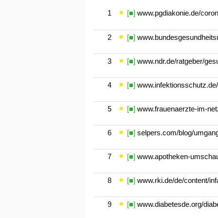
1
[■]
www.pgdiakonie.de/coron
2
[■]
www.bundesgesundheitsmi
3
[■]
www.ndr.de/ratgeber/gesu
4
[■]
www.infektionsschutz.de/
5
[■]
www.frauenaerzte-im-netz.
6
[■]
selpers.com/blog/umgang-
7
[■]
www.apotheken-umschau.d
8
[■]
www.rki.de/de/content/inf
9
[■]
www.diabetesde.org/diabet