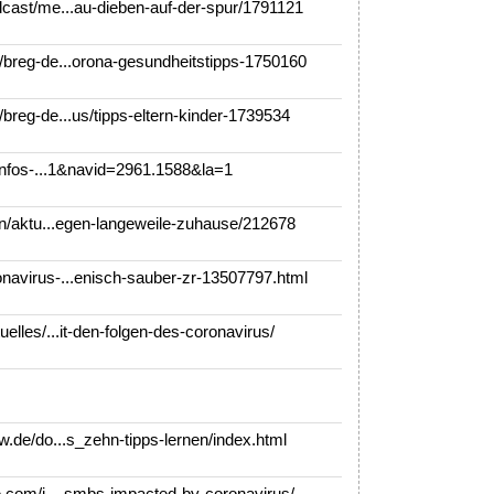
ast/me...au-dieben-auf-der-spur/1791121
breg-de...orona-gesundheitstipps-1750160
reg-de...us/tipps-eltern-kinder-1739534
infos-...1&navid=2961.1588&la=1
n/aktu...egen-langeweile-zuhause/212678
avirus-...enisch-sauber-zr-13507797.html
lles/...it-den-folgen-des-coronavirus/
.de/do...s_zehn-tipps-lernen/index.html
.com/i...-smbs-impacted-by-coronavirus/