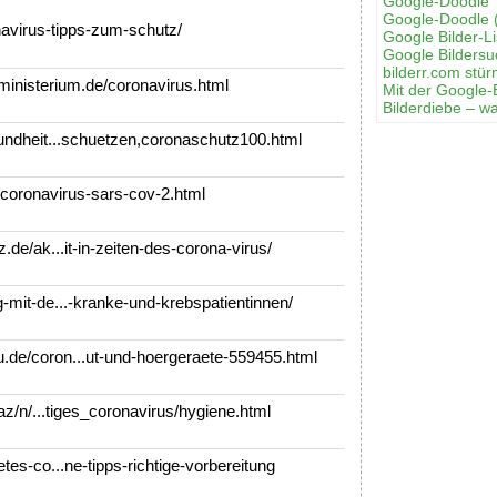
Google-Doodle 
Google-Doodle 
avirus-tipps-zum-schutz/
Google Bilder-Li
Google Bilders
bilderr.соm stür
nisterium.de/coronavirus.html
Mit der Google-
Bilderdiebe – w
ndheit...schuetzen,coronaschutz100.html
coronavirus-sars-cov-2.html
de/ak...it-in-zeiten-des-corona-virus/
mit-de...-kranke-und-krebspatientinnen/
e/coron...ut-und-hoergeraete-559455.html
az/n/...tiges_coronavirus/hygiene.html
es-co...ne-tipps-richtige-vorbereitung