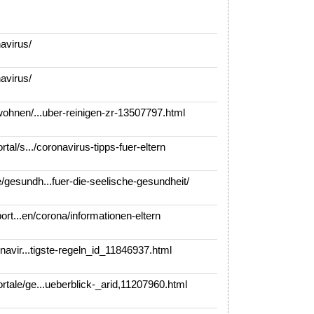
avirus/
avirus/
ohnen/...uber-reinigen-zr-13507797.html
al/s.../coronavirus-tipps-fuer-eltern
esundh...fuer-die-seelische-gesundheit/
port...en/corona/informationen-eltern
navir...tigste-regeln_id_11846937.html
ale/ge...ueberblick-_arid,11207960.html