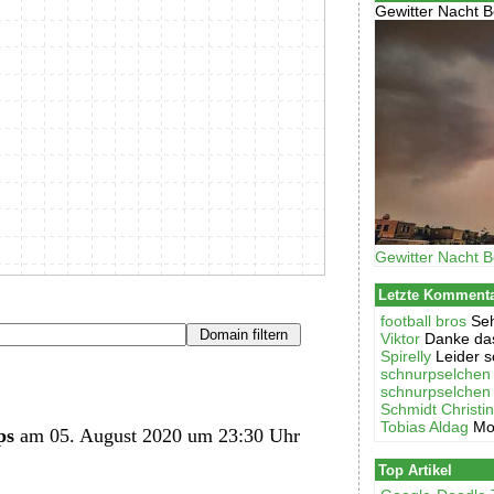
Gewitter Nacht B
Gewitter Nacht B
Letzte Komment
football bros
Seh
Viktor
Danke das
Spirelly
Leider s
schnurpselchen
schnurpselchen
Schmidt Christi
Tobias Aldag
Mo
ps
am 05. August 2020 um 23:30 Uhr
Top Artikel