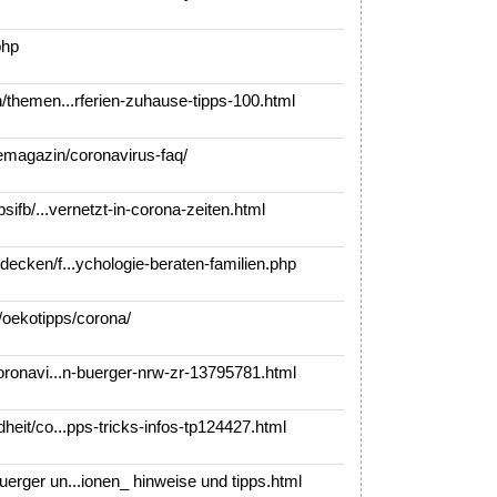
php
themen...rferien-zuhause-tipps-100.html
magazin/coronavirus-faq/
ifb/...vernetzt-in-corona-zeiten.html
cken/f...ychologie-beraten-familien.php
oekotipps/corona/
ronavi...n-buerger-nrw-zr-13795781.html
it/co...pps-tricks-infos-tp124427.html
ger un...ionen_ hinweise und tipps.html