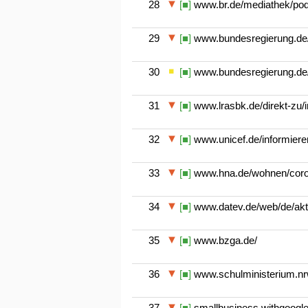
28
[■]
www.br.de/mediathek/podc
29
[■]
www.bundesregierung.de/
30
[■]
www.bundesregierung.de/b
31
[■]
www.lrasbk.de/direkt-zu/
32
[■]
www.unicef.de/informiere
33
[■]
www.hna.de/wohnen/coron
34
[■]
www.datev.de/web/de/aktue
35
[■]
www.bzga.de/
36
[■]
www.schulministerium.nrw
37
[■]
smallbusiness.withgoogle