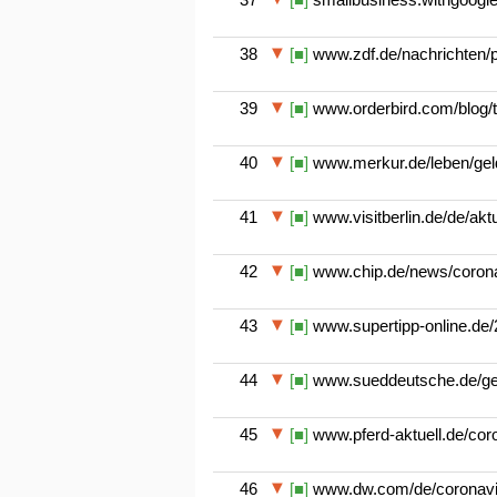
38
[■]
www.zdf.de/nachrichten/p
39
[■]
www.orderbird.com/blog/t
40
[■]
www.merkur.de/leben/gel
41
[■]
www.visitberlin.de/de/aktu
42
[■]
www.chip.de/news/coronav
43
[■]
www.supertipp-online.de/
44
[■]
www.sueddeutsche.de/gesu
45
[■]
www.pferd-aktuell.de/coro
46
[■]
www.dw.com/de/coronavir