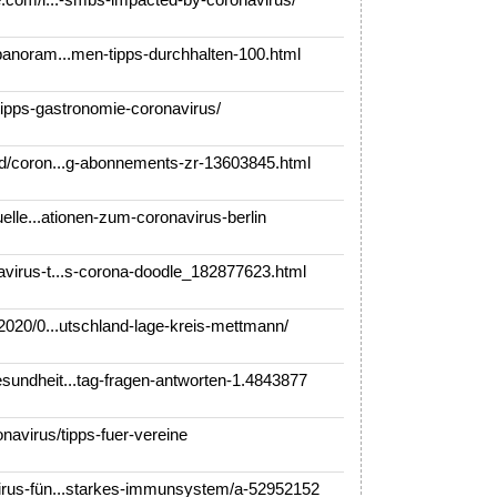
anoram...men-tipps-durchhalten-100.html
ipps-gastronomie-coronavirus/
d/coron...g-abonnements-zr-13603845.html
elle...ationen-zum-coronavirus-berlin
irus-t...s-corona-doodle_182877623.html
2020/0...utschland-lage-kreis-mettmann/
ndheit...tag-fragen-antworten-1.4843877
navirus/tipps-fuer-vereine
us-fün...starkes-immunsystem/a-52952152