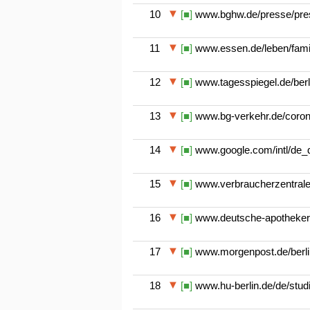
10
[■]
www.bghw.de/presse/press
11
[■]
www.essen.de/leben/famili
12
[■]
www.tagesspiegel.de/berl
13
[■]
www.bg-verkehr.de/corona
14
[■]
www.google.com/intl/de_d
15
[■]
www.verbraucherzentrale.d
16
[■]
www.deutsche-apotheker-ze
17
[■]
www.morgenpost.de/berlin
18
[■]
www.hu-berlin.de/de/studi