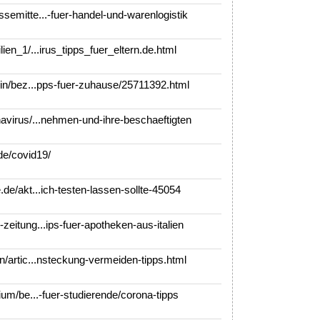
emitte...-fuer-handel-und-warenlogistik
en_1/...irus_tipps_fuer_eltern.de.html
in/bez...pps-fuer-zuhause/25711392.html
virus/...nehmen-und-ihre-beschaeftigten
e/covid19/
e/akt...ich-testen-lassen-sollte-45054
itung...ips-fuer-apotheken-aus-italien
/artic...nsteckung-vermeiden-tipps.html
um/be...-fuer-studierende/corona-tipps