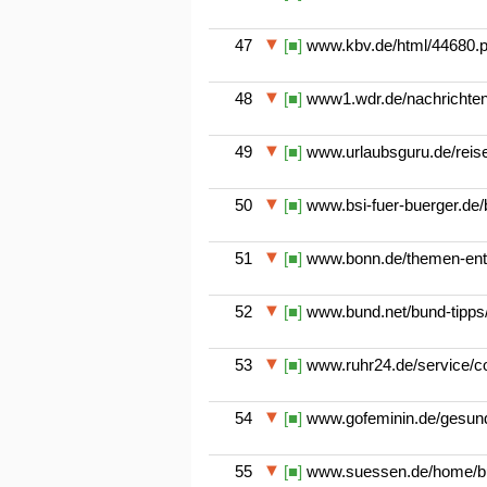
47
[■]
www.kbv.de/html/44680.
48
[■]
www1.wdr.de/nachrichten/
49
[■]
www.urlaubsguru.de/reise
50
[■]
www.bsi-fuer-buerger.de/bs
51
[■]
www.bonn.de/themen-entde
52
[■]
www.bund.net/bund-tipps/
53
[■]
www.ruhr24.de/service/co
54
[■]
www.gofeminin.de/gesundhe
55
[■]
www.suessen.de/home/buer