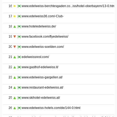
16
[■]
www.edelweiss-berchtesgaden.co...iss/hotel-oberbayern/13-0.html
17
[■]
www.edelweiss36.com/-Club-
18
[■]
www.hoteledelweiss.de/
19
[■]
www.facebook.com/flyedelweiss/
20
[■]
www.edelweiss-soelden.com/
21
[■]
edelweissrest.com/
22
[■]
www.gasthof-edelweiss.it/
23
[■]
www.edelweiss-gargellen.at/
24
[■]
www.restaurant-edelweiss.at/
25
[■]
www.skihotel-edelweiss.at/
26
[■]
www.edelweiss-hotels.com/de/144-0.html