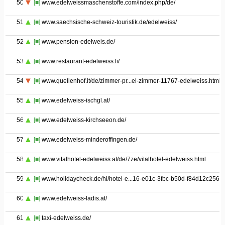
50
[■]
www.edelweissmaschenstoffe.com/index.php/de/
51
[■]
www.saechsische-schweiz-touristik.de/edelweiss/
52
[■]
www.pension-edelweis.de/
53
[■]
www.restaurant-edelweiss.li/
54
[■]
www.quellenhof.it/de/zimmer-pr...el-zimmer-11767-edelweiss.html
55
[■]
www.edelweiss-ischgl.at/
56
[■]
www.edelweiss-kirchseeon.de/
57
[■]
www.edelweiss-minderoffingen.de/
58
[■]
www.vitalhotel-edelweiss.at/de/7ze/vitalhotel-edelweiss.html
59
[■]
www.holidaycheck.de/hi/hotel-e...16-e01c-3fbc-b50d-f84d12c2564
60
[■]
www.edelweiss-ladis.at/
61
[■]
taxi-edelweiss.de/