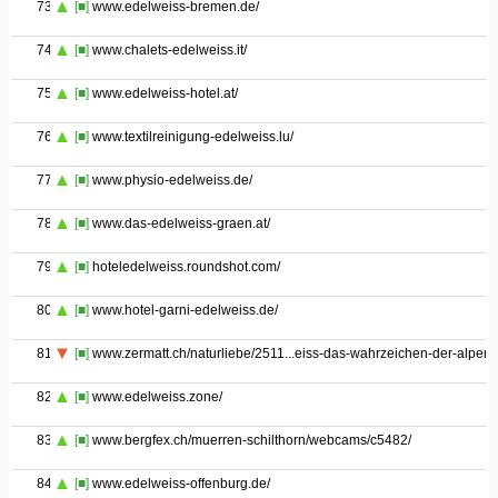
73
[■]
www.edelweiss-bremen.de/
74
[■]
www.chalets-edelweiss.it/
75
[■]
www.edelweiss-hotel.at/
76
[■]
www.textilreinigung-edelweiss.lu/
77
[■]
www.physio-edelweiss.de/
78
[■]
www.das-edelweiss-graen.at/
79
[■]
hoteledelweiss.roundshot.com/
80
[■]
www.hotel-garni-edelweiss.de/
81
[■]
www.zermatt.ch/naturliebe/2511...eiss-das-wahrzeichen-der-alpen
82
[■]
www.edelweiss.zone/
83
[■]
www.bergfex.ch/muerren-schilthorn/webcams/c5482/
84
[■]
www.edelweiss-offenburg.de/