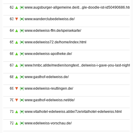
62
[■]
www.augsburger-allgemeine.de/d...gle-doodle-ist-id50490686.html
63
[■]
www.wanderclubedelweiss.de/
64
[■]
www.edelweiss-ffm.de/speisekarte/
65
[■]
www.edelweiss72.de/home/index.html
66
[■]
www.edelweiss-apotheke.de/
67
[■]
www.hmbc.at/de/medien/songtext...delweiss-i-gave-you-last-night
68
[■]
www.gasthof-edelweiss.de/
69
[■]
www.edelweiss-reutlingen.de/
70
[■]
www.gasthof-edelweiss.net/de/
71
[■]
www.vitalhotel-edelweiss.at/de/7ze/vitalhotel-edelweiss.html
72
[■]
www.edelweiss-vorschau.de/