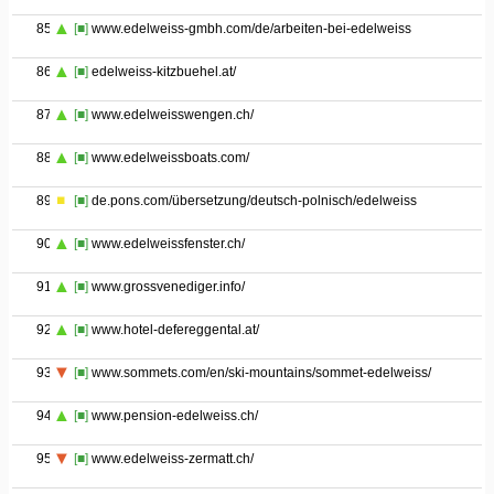
85
[■]
www.edelweiss-gmbh.com/de/arbeiten-bei-edelweiss
86
[■]
edelweiss-kitzbuehel.at/
87
[■]
www.edelweisswengen.ch/
88
[■]
www.edelweissboats.com/
89
[■]
de.pons.com/übersetzung/deutsch-polnisch/edelweiss
90
[■]
www.edelweissfenster.ch/
91
[■]
www.grossvenediger.info/
92
[■]
www.hotel-defereggental.at/
93
[■]
www.sommets.com/en/ski-mountains/sommet-edelweiss/
94
[■]
www.pension-edelweiss.ch/
95
[■]
www.edelweiss-zermatt.ch/