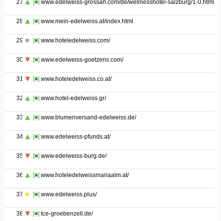
27
[■]
www.edelweiss-grossarl.com/de/wellnesshotel-salzburg/1-0.html
28
[■]
www.mein-edelweiss.at/index.html
29
[■]
www.hoteledelweiss.com/
30
[■]
www.edelweiss-goetzens.com/
31
[■]
www.hoteledelweiss.co.at/
32
[■]
www.hotel-edelweiss.gr/
33
[■]
www.blumenversand-edelweiss.de/
34
[■]
www.edelweiss-pfunds.at/
35
[■]
www.edelweiss-burg.de/
36
[■]
www.hoteledelweissmariaalm.at/
37
[■]
www.edelweiss.plus/
38
[■]
tce-groebenzell.de/