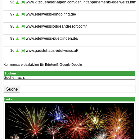
96
[■]
www.kitzbueheler-alpen.com/de/...nt/appartements-edelweiss.html
97
[■]
www.edelweiss-dingolfing.de/
98
[■]
www.edelweisslodgeandresort.com/
99
[■]
www.edelweiss-puettlingen.de/
100
[■]
www.gaestehaus-edelweiss.at/
Kommentare deaktiviert
für Edelweiß Google Doodle
Suchen
Suche nach:
Links