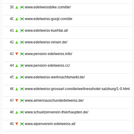
39
[■]
www.edelweissbike.com/de/
40
[■]
www.edelweiss-gurgl.com/de
41
[■]
www.edelweiss-kuehtai.at/
42
[■]
www.edelweiss-reisen.de/
43
[■]
www.pension-edelweiss.info/
44
[■]
www.pension-edelweiss.cc/
45
[■]
www.edelweiss-weihnachtsmarkt.de/
46
[■]
www.edelweiss-grossarl.com/de/wellnesshotel-salzburg/1-0.html
47
[■]
www.almenrauschundedelweiss.de/
48
[■]
www.schuetzenverein-thierhaupten.de/
49
[■]
www.alpenverein-edelweiss.at/