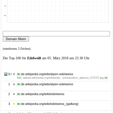
(mindestens 3 Zeichen)
Die Top-100 für
Edelweiß
am 05. März 2018 um 23:30 Uhr
0.01
[■]
de.wikipedia.org/wiki/alpen-edelweiss
Bild: upload.wikimedia.org/wikipedia...eontopodium_alpinum_070707.jpg
[■]
1
[■]
de.wikipedia.org/wiki/alpen-edelweiss
2
[■]
de.wikipedia.org/wiki/edelweiss
3
[■]
de.wikipedia.org/wiki/edelweiss_(gattung)