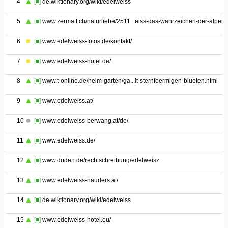
4
[■]
de.wiktionary.org/wiki/edelweiss
5
[■]
www.zermatt.ch/naturliebe/2511...eiss-das-wahrzeichen-der-alpen
6
[■]
www.edelweiss-fotos.de/kontakt/
7
[■]
www.edelweiss-hotel.de/
8
[■]
www.t-online.de/heim-garten/ga...it-sternfoermigen-blueten.html
9
[■]
www.edelweiss.at/
10
[■]
www.edelweiss-berwang.at/de/
11
[■]
www.edelweiss.de/
12
[■]
www.duden.de/rechtschreibung/edelweisz
13
[■]
www.edelweiss-nauders.at/
14
[■]
de.wiktionary.org/wiki/edelweiss
15
[■]
www.edelweiss-hotel.eu/