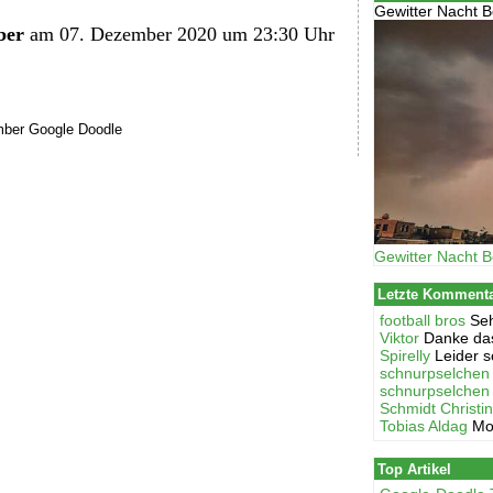
Gewitter Nacht B
ber
am 07. Dezember 2020 um 23:30 Uhr
mber Google Doodle
Gewitter Nacht B
Letzte Komment
football bros
Seh
Viktor
Danke das
Spirelly
Leider s
schnurpselchen
schnurpselchen
Schmidt Christi
Tobias Aldag
Mo
Top Artikel