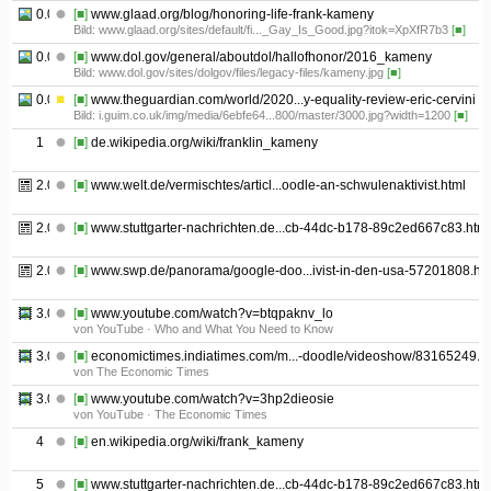
0.05
[■]
www.glaad.org/blog/honoring-life-frank-kameny
Bild: www.glaad.org/sites/default/fi..._Gay_Is_Good.jpg?itok=XpXfR7b3
[■]
0.06
[■]
www.dol.gov/general/aboutdol/hallofhonor/2016_kameny
Bild: www.dol.gov/sites/dolgov/files/legacy-files/kameny.jpg
[■]
0.07
[■]
www.theguardian.com/world/2020...y-equality-review-eric-cervini
Bild: i.guim.co.uk/img/media/6ebfe64...800/master/3000.jpg?width=1200
[■]
1
[■]
de.wikipedia.org/wiki/franklin_kameny
2.01
[■]
www.welt.de/vermischtes/articl...oodle-an-schwulenaktivist.html
2.02
[■]
www.stuttgarter-nachrichten.de...cb-44dc-b178-89c2ed667c83.html
2.03
[■]
www.swp.de/panorama/google-doo...ivist-in-den-usa-57201808.ht
3.01
[■]
www.youtube.com/watch?v=btqpaknv_lo
von YouTube · Who and What You Need to Know
3.02
[■]
economictimes.indiatimes.com/m...-doodle/videoshow/83165249.c
von The Economic Times
3.03
[■]
www.youtube.com/watch?v=3hp2dieosie
von YouTube · The Economic Times
4
[■]
en.wikipedia.org/wiki/frank_kameny
5
[■]
www.stuttgarter-nachrichten.de...cb-44dc-b178-89c2ed667c83.html