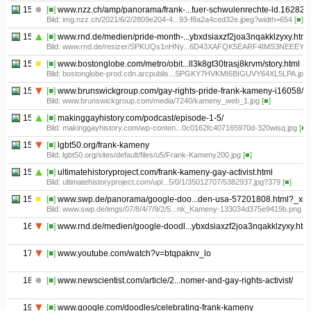
15.03
[■]
www.nzz.ch/amp/panorama/frank-...fuer-schwulenrechte-ld.162828
Bild: img.nzz.ch/2021/6/2/2809e204-4...93-f8a2a4ced32e.jpeg?width=654
[■]
15.04
[■]
www.rnd.de/medien/pride-month-...ybxdsiaxzf2joa3nqakklzyxy.html
Bild: www.rnd.de/resizer/SPKUQs1nHNy...6D43XAFQK5EARF4IMS3NEEEYD
15.05
[■]
www.bostonglobe.com/metro/obit...ll3k8gt30trasj8krvm/story.html
Bild: bostonglobe-prod.cdn.arcpublis...SPGKY7HVKMI6BIGUVY64XL5LPA.jpg
15.06
[■]
www.brunswickgroup.com/gay-rights-pride-frank-kameny-i16058/
Bild: www.brunswickgroup.com/media/7240/kameny_web_1.jpg
[■]
15.07
[■]
makinggayhistory.com/podcast/episode-1-5/
Bild: makinggayhistory.com/wp-conten...0c0162fc407165970d-320wisq.jpg
[■]
15.08
[■]
lgbt50.org/frank-kameny
Bild: lgbt50.org/sites/default/files/u5/Frank-Kameny200.jpg
[■]
15.09
[■]
ultimatehistoryproject.com/frank-kameny-gay-activist.html
Bild: ultimatehistoryproject.com/upl...5/0/1/35012707/5382937.jpg?379
[■]
15.1
[■]
www.swp.de/panorama/google-doo...den-usa-57201808.html?_xm
Bild: www.swp.de/imgs/07/8/4/7/9/2/5...nk_Kameny-133034d375e9419b.png
[■
16
[■]
www.rnd.de/medien/google-doodl...ybxdsiaxzf2joa3nqakklzyxy.htm
17
[■]
www.youtube.com/watch?v=btqpaknv_lo
18
[■]
www.newscientist.com/article/2...nomer-and-gay-rights-activist/
19
[■]
www.google.com/doodles/celebrating-frank-kameny