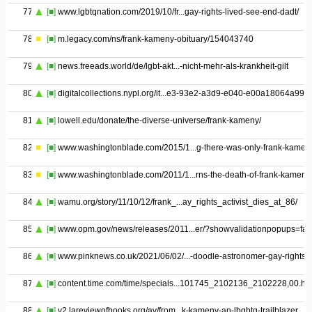
77
[■]
www.lgbtqnation.com/2019/10/fr...gay-rights-lived-see-end-dadt/
78
[■]
m.legacy.com/ns/frank-kameny-obituary/154043740
79
[■]
news.freeads.world/de/lgbt-akt...-nicht-mehr-als-krankheit-gilt
80
[■]
digitalcollections.nypl.org/it...e3-93e2-a3d9-e040-e00a18064a99
81
[■]
lowell.edu/donate/the-diverse-universe/frank-kameny/
82
[■]
www.washingtonblade.com/2015/1...g-there-was-only-frank-kamen
83
[■]
www.washingtonblade.com/2011/1...rns-the-death-of-frank-kameny
84
[■]
wamu.org/story/11/10/12/frank_...ay_rights_activist_dies_at_86/
85
[■]
www.opm.gov/news/releases/2011...er/?showvalidationpopups=fal
86
[■]
www.pinknews.co.uk/2021/06/02/...-doodle-astronomer-gay-rights/
87
[■]
content.time.com/time/specials...101745_2102136_2102228,00.ht
88
[■]
v2.lareviewofbooks.org/av/from...k-kameny-an-lbgbtq-trailblazer