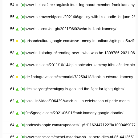
54
[■]
www.thetaskforce.org/task-forc...ing-board-member-frank-kameny/
55
[■]
www.metroweekly.com/2021/06/go...ny-with-its-doodle-for-june-2/
56
[■]
www.hitc.com/en-gb/2021/06/02/who-is-frank-kameny/
57
[■]
artsandculture.google.com/asse...meny-in-uniform/sgfrspmu5uzlfq
58
[■]
www.indiatoday.in/trending-new...-who-was-he-1809786-2021-06-
59
[■]
www.cnn.com/2011/10/14/opinion/carter-kameny-tribute/index.html
60
[■]
de.findagrave.com/memorial/78250418/franklin-edward-kameny
61
[■]
dchistory.org/event/gay-is-goo...nd-the-fight-for-lgbtq-rights/
62
[■]
scroll.in/video/996429/watch-n...-in-celebration-of-pride-month
63
[■]
9to5google.com/2021/06/01/frank-kameny-google-doodle/
64
[■]
podcasts.apple.com/us/podcast/...y/id1162447122?i=1000469072
65
[■]
www.msnbc.com/rachel-maddow-sh...st-hero-dies-at-86-44136515