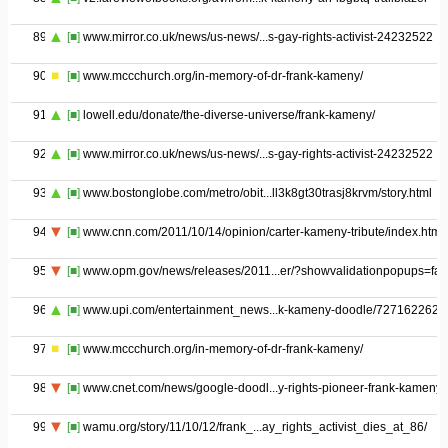
89
[■]
www.mirror.co.uk/news/us-news/...s-gay-rights-activist-24232522
90
[■]
www.mccchurch.org/in-memory-of-dr-frank-kameny/
91
[■]
lowell.edu/donate/the-diverse-universe/frank-kameny/
92
[■]
www.mirror.co.uk/news/us-news/...s-gay-rights-activist-24232522
93
[■]
www.bostonglobe.com/metro/obit...ll3k8gt30trasj8krvm/story.html
94
[■]
www.cnn.com/2011/10/14/opinion/carter-kameny-tribute/index.html
95
[■]
www.opm.gov/news/releases/2011...er/?showvalidationpopups=fal
96
[■]
www.upi.com/entertainment_news...k-kameny-doodle/7271622629
97
[■]
www.mccchurch.org/in-memory-of-dr-frank-kameny/
98
[■]
www.cnet.com/news/google-doodl...y-rights-pioneer-frank-kameny/
99
[■]
wamu.org/story/11/10/12/frank_...ay_rights_activist_dies_at_86/