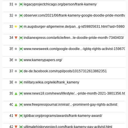
31
[■]
legacyprojectchicago.org/person/frank-kameny
32
[■]
observer.com/2021/06/frank-kameny-google-doodle-pride-month/
33
[■]
m.augsburger-allgemeine.de/pan...g-id59805631.html?aid=59805
34
[■]
indianexpress.com/article/tren...le-doodle-pride-month-7340403/
35
[■]
www.newsweek.com/google-doodle...-lgbtq-rights-activist-1596704
36
[■]
www.kamenypapers.org/
37
[■]
de-de.facebook.com/nypl/posts/10157312613862351
38
[■]
military.wikia.org/wiki/frank_kameny
39
[■]
www.news18.com/news/lifestyle/...-pride-month-2021-3801356.htm
40
[■]
www.freepressjournal.in/viral/...-prominent-gay-rights-activist
41
[■]
lgbtbar.org/programs/awards/frank-kameny-award/
42
[■]
ultimatehistoryproject.com/frank-kameny-gay-activist.html