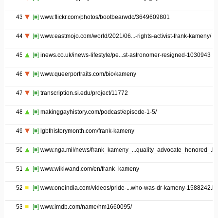
43
[■]
www.flickr.com/photos/bootbearwdc/3649609801
44
[■]
www.eastmojo.com/world/2021/06...-rights-activist-frank-kameny/
45
[■]
inews.co.uk/inews-lifestyle/pe...st-astronomer-resigned-1030943
46
[■]
www.queerportraits.com/bio/kameny
47
[■]
transcription.si.edu/project/11772
48
[■]
makinggayhistory.com/podcast/episode-1-5/
49
[■]
lgbthistorymonth.com/frank-kameny
50
[■]
www.nga.mil/news/frank_kameny_...quality_advocate_honored_.ht
51
[■]
www.wikiwand.com/en/frank_kameny
52
[■]
www.oneindia.com/videos/pride-...who-was-dr-kameny-1588242.ht
53
[■]
www.imdb.com/name/nm1660095/