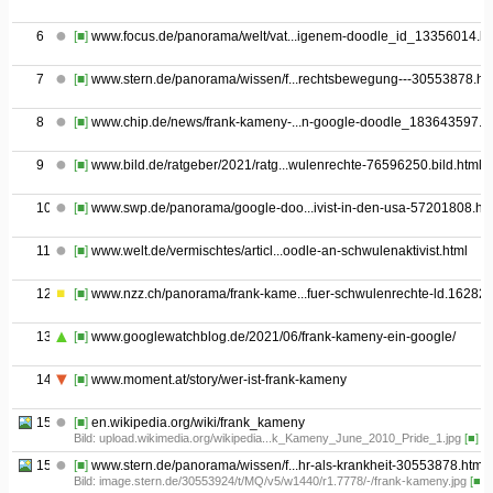
6
[■]
www.focus.de/panorama/welt/vat...igenem-doodle_id_13356014.ht
7
[■]
www.stern.de/panorama/wissen/f...rechtsbewegung---30553878.ht
8
[■]
www.chip.de/news/frank-kameny-...n-google-doodle_183643597.h
9
[■]
www.bild.de/ratgeber/2021/ratg...wulenrechte-76596250.bild.html
10
[■]
www.swp.de/panorama/google-doo...ivist-in-den-usa-57201808.ht
11
[■]
www.welt.de/vermischtes/articl...oodle-an-schwulenaktivist.html
12
[■]
www.nzz.ch/panorama/frank-kame...fuer-schwulenrechte-ld.16282
13
[■]
www.googlewatchblog.de/2021/06/frank-kameny-ein-google/
14
[■]
www.moment.at/story/wer-ist-frank-kameny
15.01
[■]
en.wikipedia.org/wiki/frank_kameny
Bild: upload.wikimedia.org/wikipedia...k_Kameny_June_2010_Pride_1.jpg
[■]
15.02
[■]
www.stern.de/panorama/wissen/f...hr-als-krankheit-30553878.html
Bild: image.stern.de/30553924/t/MQ/v5/w1440/r1.7778/-/frank-kameny.jpg
[■]