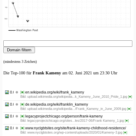
(mindestens 3 Zeichen)
Die Top-100 für
Frank Kameny
am 02. Juni 2021 um 23:30 Uhr
0.01
[■]
en.wikipedia.org/wiki/frank_kameny
Bild: upload.wikimedia.org/wikipedia...k_Kameny_June_2010_Pride_1.jpg
[■]
0.02
[■]
de.wikipedia.org/wiki/franklin_kameny
Bild: upload.wikimedia.org/wikipedia.../Frank_Kameny_in_June_2009.jpg
[■]
0.03
[■]
legacyprojectchicago.org/person/frank-kameny
Bild: legacyprojectchicago.org/sites...les/2017-06/Frank Kameny_1.jpg
[■]
0.04
[■]
www.nyclgbtsites.org/site/frank-kameny-childhood-residence/
Bild: www.nyclgbtsites.org/wp-content/uploads/2020/01/Kameny-3.jpg
[■]