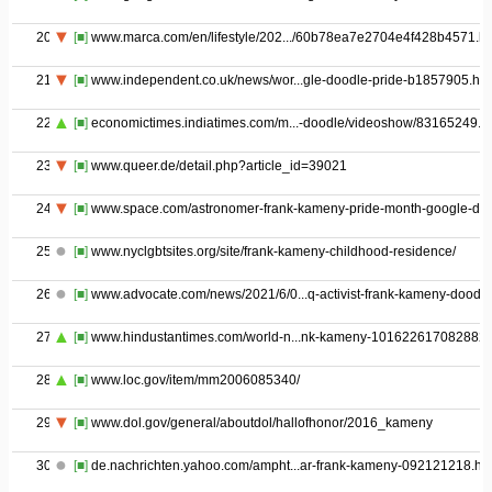
20
[■]
www.marca.com/en/lifestyle/202.../60b78ea7e2704e4f428b4571.ht
21
[■]
www.independent.co.uk/news/wor...gle-doodle-pride-b1857905.htm
22
[■]
economictimes.indiatimes.com/m...-doodle/videoshow/83165249.c
23
[■]
www.queer.de/detail.php?article_id=39021
24
[■]
www.space.com/astronomer-frank-kameny-pride-month-google-do
25
[■]
www.nyclgbtsites.org/site/frank-kameny-childhood-residence/
26
[■]
www.advocate.com/news/2021/6/0...q-activist-frank-kameny-doodle
27
[■]
www.hindustantimes.com/world-n...nk-kameny-101622617082882.
28
[■]
www.loc.gov/item/mm2006085340/
29
[■]
www.dol.gov/general/aboutdol/hallofhonor/2016_kameny
30
[■]
de.nachrichten.yahoo.com/ampht...ar-frank-kameny-092121218.ht