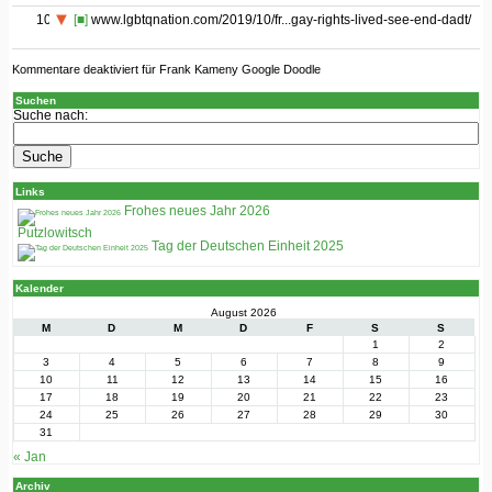
100
[■]
www.lgbtqnation.com/2019/10/fr...gay-rights-lived-see-end-dadt/
Kommentare deaktiviert
für Frank Kameny Google Doodle
Suchen
Suche nach:
Links
Frohes neues Jahr 2026
Putzlowitsch
Tag der Deutschen Einheit 2025
Kalender
August 2026
M
D
M
D
F
S
S
1
2
3
4
5
6
7
8
9
10
11
12
13
14
15
16
17
18
19
20
21
22
23
24
25
26
27
28
29
30
31
« Jan
Archiv