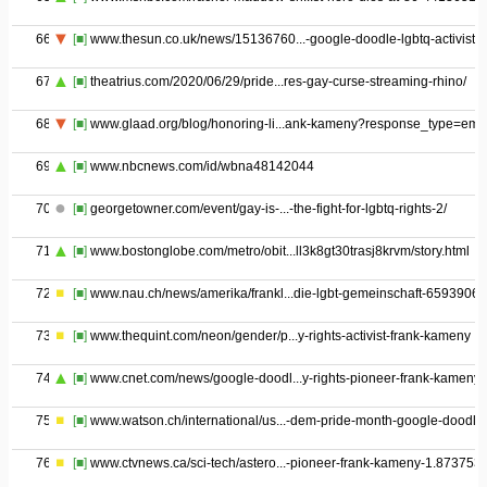
66
[■]
www.thesun.co.uk/news/15136760...-google-doodle-lgbtq-activist/
67
[■]
theatrius.com/2020/06/29/pride...res-gay-curse-streaming-rhino/
68
[■]
www.glaad.org/blog/honoring-li...ank-kameny?response_type=em
69
[■]
www.nbcnews.com/id/wbna48142044
70
[■]
georgetowner.com/event/gay-is-...-the-fight-for-lgbtq-rights-2/
71
[■]
www.bostonglobe.com/metro/obit...ll3k8gt30trasj8krvm/story.html
72
[■]
www.nau.ch/news/amerika/frankl...die-lgbt-gemeinschaft-65939069
73
[■]
www.thequint.com/neon/gender/p...y-rights-activist-frank-kameny
74
[■]
www.cnet.com/news/google-doodl...y-rights-pioneer-frank-kameny/
75
[■]
www.watson.ch/international/us...-dem-pride-month-google-doodle
76
[■]
www.ctvnews.ca/sci-tech/astero...-pioneer-frank-kameny-1.873753