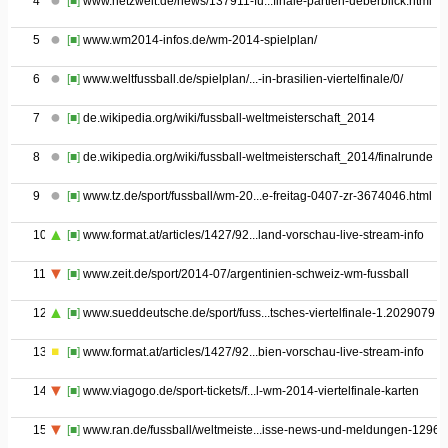
4
[■]
www.netzwelt.de/news/137911-fu...finale-partien-ueberblick.html
5
[■]
www.wm2014-infos.de/wm-2014-spielplan/
6
[■]
www.weltfussball.de/spielplan/...-in-brasilien-viertelfinale/0/
7
[■]
de.wikipedia.org/wiki/fussball-weltmeisterschaft_2014
8
[■]
de.wikipedia.org/wiki/fussball-weltmeisterschaft_2014/finalrunde
9
[■]
www.tz.de/sport/fussball/wm-20...e-freitag-0407-zr-3674046.html
10
[■]
www.format.at/articles/1427/92...land-vorschau-live-stream-info
11
[■]
www.zeit.de/sport/2014-07/argentinien-schweiz-wm-fussball
12
[■]
www.sueddeutsche.de/sport/fuss...tsches-viertelfinale-1.2029079
13
[■]
www.format.at/articles/1427/92...bien-vorschau-live-stream-info
14
[■]
www.viagogo.de/sport-tickets/f...l-wm-2014-viertelfinale-karten
15
[■]
www.ran.de/fussball/weltmeiste...isse-news-und-meldungen-12968