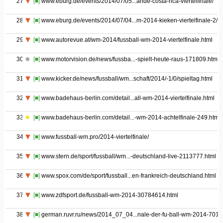
27
[■]
www.eburg.de/events/2014/07/05...ande-costa-rica-viertelfinale/
28
[■]
www.eburg.de/events/2014/07/04...m-2014-kieken-viertelfinale-2/
29
[■]
www.autorevue.at/wm-2014/fussball-wm-2014-viertelfinale.html
30
[■]
www.motorvision.de/news/fussba...-spielt-heute-raus-171809.html
31
[■]
www.kicker.de/news/fussball/wm...schaft/2014/-1/0/spieltag.html
32
[■]
www.badehaus-berlin.com/detail...all-wm-2014-viertelfinale.html
33
[■]
www.badehaus-berlin.com/detail...-wm-2014-achtelfinale-249.html
34
[■]
www.fussball-wm.pro/2014-viertelfinale/
35
[■]
www.stern.de/sport/fussball/wm...-deutschland-live-2113777.html
36
[■]
www.spox.com/de/sport/fussball...en-frankreich-deutschland.html
37
[■]
www.zdfsport.de/fussball-wm-2014-30784614.html
38
[■]
german.ruvr.ru/news/2014_07_04...nale-der-fu-ball-wm-2014-7018