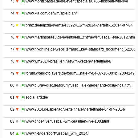
73
[■]
www.moritzbastei.de/de/event/specials/0705-fussball-wm-live
74
[■]
www.kia.com/de/wm/spielplan/
75
[■]
prinz.de/leipzig/events/435924...wm-2014-viertelfi-1/2014-07-04
76
[■]
www.martinsbraeu.de/events/ein...cht/news/fussball-em-2012.html
77
[■]
www.hr-online.de/website/radio...key=standard_document_52268
78
[■]
www.wm2014-brasilien.net/wm-wetten/viertelfinale/
79
[■]
forum.worldofplayers.de/forum/...nale-fr-04-07-18-00?p=23042496
80
[■]
www.bluray-disc.de/forum/fussb...ale-niederland-costa-rica.html
81
[■]
social.ard.de/
82
[■]
www.2014.de/spieltag/viertelfinale/viertelfinale-04-07-2014/
83
[■]
www.br.de/live/fussball-wm-brasilien-live-100.html
84
[■]
www.n-tv.de/sport/fussball_wm_2014/