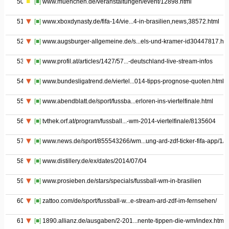
50
[■]
www.muenchen.de/veranstaltungen/event/12898.html
51
[■]
www.xboxdynasty.de/fifa-14/vie...4-in-brasilien,news,38572.html
52
[■]
www.augsburger-allgemeine.de/s...els-und-kramer-id30447817.htm
53
[■]
www.profil.at/articles/1427/57...-deutschland-live-stream-infos
54
[■]
www.bundesligatrend.de/viertel...014-tipps-prognose-quoten.html
55
[■]
www.abendblatt.de/sport/fussba...erloren-ins-viertelfinale.html
56
[■]
tvthek.orf.at/program/fussball...-wm-2014-viertelfinale/8135604
57
[■]
www.news.de/sport/855543266/wm...ung-ard-zdf-ticker-fifa-app/1/
58
[■]
www.distillery.de/ex/dates/2014/07/04
59
[■]
www.prosieben.de/stars/specials/fussball-wm-in-brasilien
60
[■]
zattoo.com/de/sport/fussball-w...e-stream-ard-zdf-im-fernsehen/
61
[■]
1890.allianz.de/ausgaben/2-201...nente-tippen-die-wm/index.html