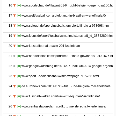
16
[■]
www.sportschau.de/fifawm2014/n...icht-belgien-gegen-usa100.html
17
[■]
www.weltfussball.com/spielplan...-in-brasilien-viertelfinale/0/
18
[■]
www.spiegel.de/sport/fussball/...em-viertelfinale-a-978698.html
19
[■]
www.focus.de/sport/fussball/wm...tmeisterschaft_id_3874280.html
20
[■]
www.fussballportal.de/wm-2014/spielplan
21
[■]
www.handelsblatt.com/sport/wm2...lfinale-gewinnen/10131676.htm
22
[■]
www.googlewatchblog.de/2014/07...ball-wm2014-google-ergebnis
23
[■]
www.sport1.de/de/fussball/wm/newspage_915266.html
24
[■]
de.euronews.com/2014/07/02/fus...-und-belgien-im-viertelfinale/
25
[■]
www.fussball-wetten.com/wm-2014-quoten/viertelfinale/
26
[■]
www.centralstation-darmstadt.d...ltmeisterschaft-viertelfinale/