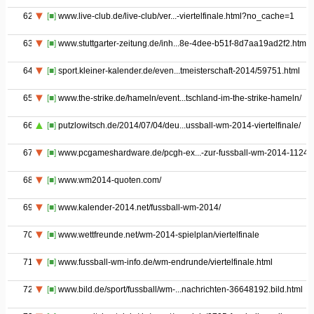
62
[■]
www.live-club.de/live-club/ver...-viertelfinale.html?no_cache=1
63
[■]
www.stuttgarter-zeitung.de/inh...8e-4dee-b51f-8d7aa19ad2f2.html
64
[■]
sport.kleiner-kalender.de/even...tmeisterschaft-2014/59751.html
65
[■]
www.the-strike.de/hameln/event...tschland-im-the-strike-hameln/
66
[■]
putzlowitsch.de/2014/07/04/deu...ussball-wm-2014-viertelfinale/
67
[■]
www.pcgameshardware.de/pcgh-ex...-zur-fussball-wm-2014-11244
68
[■]
www.wm2014-quoten.com/
69
[■]
www.kalender-2014.net/fussball-wm-2014/
70
[■]
www.wettfreunde.net/wm-2014-spielplan/viertelfinale
71
[■]
www.fussball-wm-info.de/wm-endrunde/viertelfinale.html
72
[■]
www.bild.de/sport/fussball/wm-...nachrichten-36648192.bild.html