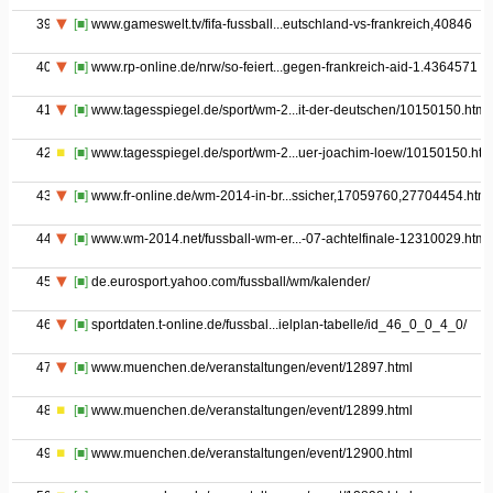
39
[■]
www.gameswelt.tv/fifa-fussball...eutschland-vs-frankreich,40846
40
[■]
www.rp-online.de/nrw/so-feiert...gegen-frankreich-aid-1.4364571
41
[■]
www.tagesspiegel.de/sport/wm-2...it-der-deutschen/10150150.html
42
[■]
www.tagesspiegel.de/sport/wm-2...uer-joachim-loew/10150150.htm
43
[■]
www.fr-online.de/wm-2014-in-br...ssicher,17059760,27704454.html
44
[■]
www.wm-2014.net/fussball-wm-er...-07-achtelfinale-12310029.html
45
[■]
de.eurosport.yahoo.com/fussball/wm/kalender/
46
[■]
sportdaten.t-online.de/fussbal...ielplan-tabelle/id_46_0_0_4_0/
47
[■]
www.muenchen.de/veranstaltungen/event/12897.html
48
[■]
www.muenchen.de/veranstaltungen/event/12899.html
49
[■]
www.muenchen.de/veranstaltungen/event/12900.html