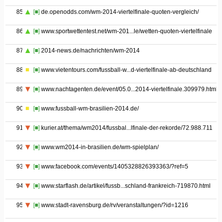
85
[■]
de.openodds.com/wm-2014-viertelfinale-quoten-vergleich/
86
[■]
www.sportwettentest.net/wm-201...le/wetten-quoten-viertelfinale
87
[■]
2014-news.de/nachrichten/wm-2014
88
[■]
www.vietentours.com/fussball-w...d-viertelfinale-ab-deutschland
89
[■]
www.nachtagenten.de/event/05.0...2014-viertelfinale.309979.html
90
[■]
www.fussball-wm-brasilien-2014.de/
91
[■]
kurier.at/thema/wm2014/fussbal...lfinale-der-rekorde/72.988.711
92
[■]
www.wm2014-in-brasilien.de/wm-spielplan/
93
[■]
www.facebook.com/events/1405328826393363/?ref=5
94
[■]
www.starflash.de/artikel/fussb...schland-frankreich-719870.html
95
[■]
www.stadt-ravensburg.de/rv/veranstaltungen/?id=1216