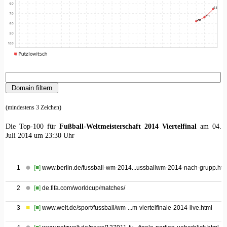
(mindestens 3 Zeichen)
Die Top-100 für
Fußball-Weltmeisterschaft 2014 Viertelfinal
am 04.
Juli 2014 um 23:30 Uhr
1
[■]
www.berlin.de/fussball-wm-2014...ussballwm-2014-nach-grupp.htm
2
[■]
de.fifa.com/worldcup/matches/
3
[■]
www.welt.de/sport/fussball/wm-...m-viertelfinale-2014-live.html