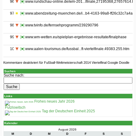
96
[■]
www.rundschau-online.de/wm-201...lfinale,27195368,27657614.ht
97
[■]
www.abendzeitung-muenchen.de/i...b4-4163-99a8-ff26c32c7a4a.h
98
[■]
www.tvinfo.de/fernsehprogramm/239290796
99
[■]
www.wm-wetten.eu/spielplan-ergebnisse-resultate/finalphase
100
[■]
www.aalen-tourismus.de/fussbal...ft-viertelfinale.49383.255.htm
Kommentare deaktiviert
für Fußball-Weltmeisterschaft 2014 Viertelfinal Google Doodle
Suchen
Suche nach:
Links
Frohes neues Jahr 2026
Putzlowitsch
Tag der Deutschen Einheit 2025
Kalender
August 2026
M
D
M
D
F
S
S