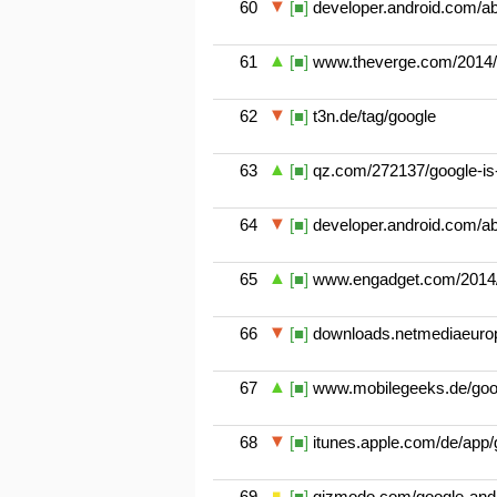
60
[■]
developer.android.com/a
61
[■]
www.theverge.com/2014/9/
62
[■]
t3n.de/tag/google
63
[■]
qz.com/272137/google-is-t
64
[■]
developer.android.com/a
65
[■]
www.engadget.com/2014/0
66
[■]
downloads.netmediaeurop
67
[■]
www.mobilegeeks.de/googl
68
[■]
itunes.apple.com/de/app/
69
[■]
gizmodo.com/google-and-