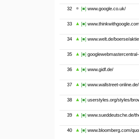
32
[■]
www.google.co.uk/
33
[■]
www.thinkwithgoogle.com
34
[■]
www.welt.de/boerse/aktie
35
[■]
googlewebmastercentral-
36
[■]
www.gidf.de/
37
[■]
www.wallstreet-online.de/
38
[■]
userstyles.org/styles/br
39
[■]
www.sueddeutsche.de/th
40
[■]
www.bloomberg.com/quot