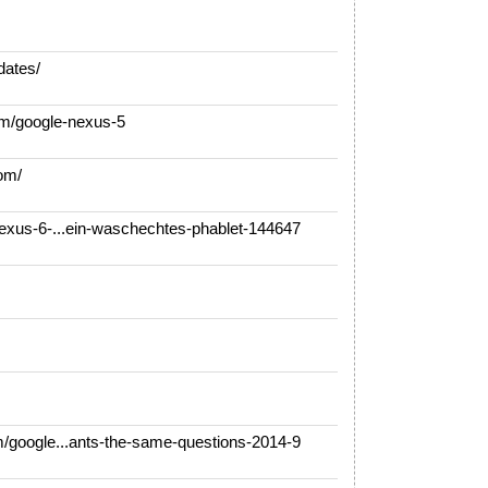
dates/
m/google-nexus-5
om/
xus-6-...ein-waschechtes-phablet-144647
google...ants-the-same-questions-2014-9