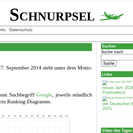
Schnurpsel
Info
Datenschutz
Suchen
Suche nach:
7. September 2014 steht unter dem Motto:
Links
neues Jahr 202
Putzlowitsch
 zum Suchbegriff
Google
, jeweils stündlich
d ein Ranking-Diagramm.
der Deutschen E
2025
Video des Tages