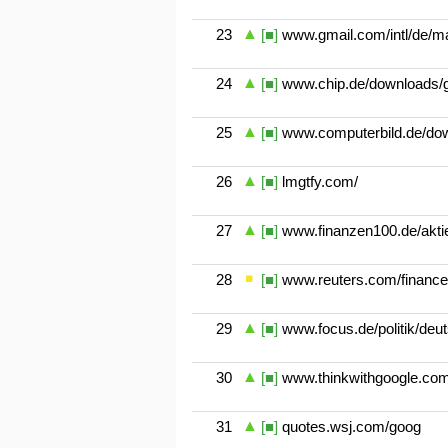
23
[■]
www.gmail.com/intl/de/mai
24
[■]
www.chip.de/downloads/g
25
[■]
www.computerbild.de/dow
26
[■]
lmgtfy.com/
27
[■]
www.finanzen100.de/akti
28
[■]
www.reuters.com/finance
29
[■]
www.focus.de/politik/deu
30
[■]
www.thinkwithgoogle.com
31
[■]
quotes.wsj.com/goog