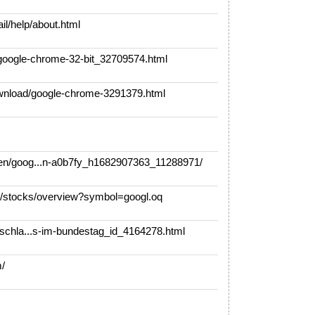
l/help/about.html
oogle-chrome-32-bit_32709574.html
nload/google-chrome-3291379.html
en/goog...n-a0b7fy_h1682907363_11288971/
/stocks/overview?symbol=googl.oq
tschla...s-im-bundestag_id_4164278.html
/