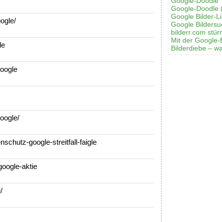
Google-Doodle 
Google-Doodle 
Google Bilder-Li
ogle/
Google Bilders
bilderr.соm stür
Mit der Google-
le
Bilderdiebe – w
oogle
oogle/
chutz-google-streitfall-faigle
oogle-aktie
/