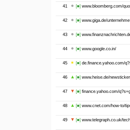
41
[■]
www.bloomberg.com/quot
42
[■]
www.giga.de/unternehmen
43
[■]
www.finanznachrichten.de
44
[■]
www.google.co.in/
45
[■]
de.finance.yahoo.com/q
46
[■]
www.heise.de/newsticker
47
[■]
finance.yahoo.com/q?s=
48
[■]
www.cnet.com/how-to/tips-
49
[■]
www.telegraph.co.uk/tech