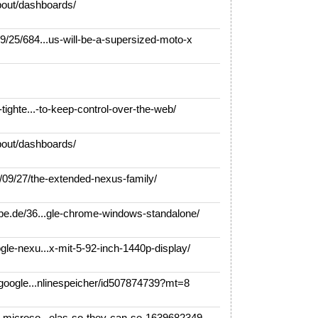
bout/dashboards/
25/684...us-will-be-a-supersized-moto-x
ighte...-to-keep-control-over-the-web/
bout/dashboards/
9/27/the-extended-nexus-family/
e.de/36...gle-chrome-windows-standalone/
e-nexu...x-mit-5-92-inch-1440p-display/
google...nlinespeicher/id507874739?mt=8
microso...elas-so-they-can-se-1639682349