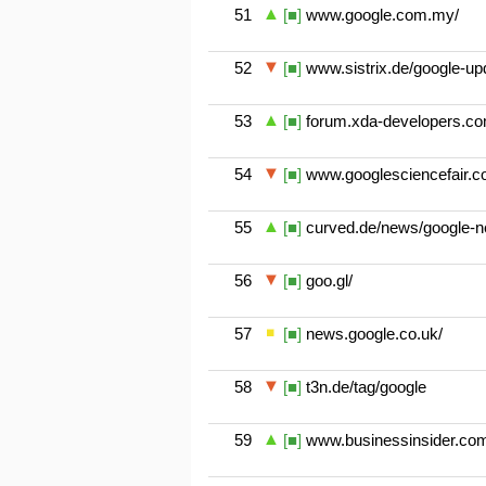
51
[■]
www.google.com.my/
52
[■]
www.sistrix.de/google-up
53
[■]
forum.xda-developers.co
54
[■]
www.googlesciencefair.c
55
[■]
curved.de/news/google-ne
56
[■]
goo.gl/
57
[■]
news.google.co.uk/
58
[■]
t3n.de/tag/google
59
[■]
www.businessinsider.com/