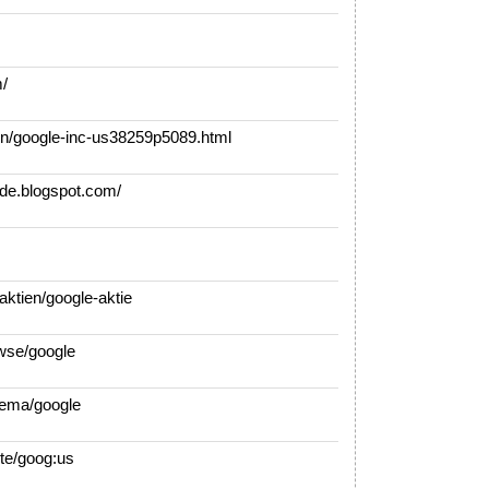
/
n/google-inc-us38259p5089.html
de.blogspot.com/
aktien/google-aktie
owse/google
ema/google
e/goog:us