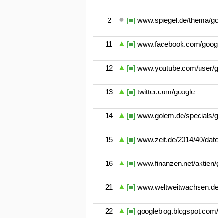
2
[■]
www.spiegel.de/thema/go
11
[■]
www.facebook.com/goog
12
[■]
www.youtube.com/user/g
13
[■]
twitter.com/google
14
[■]
www.golem.de/specials/g
15
[■]
www.zeit.de/2014/40/datens
16
[■]
www.finanzen.net/aktien/g
21
[■]
www.weltweitwachsen.de
22
[■]
googleblog.blogspot.com/