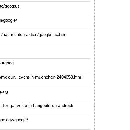
e/goog:us
/google/
/nachrichten-aktien/google-inc.htm
?s=goog
/meldun...event-in-muenchen-2404658.html
goog
for-g...-voice-in-hangouts-on-android/
nology/google/