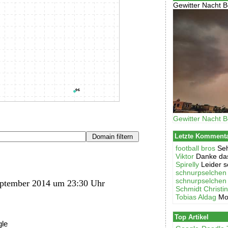
Gewitter Nacht B
Gewitter Nacht B
Letzte Komment
football bros
Seh
Viktor
Danke das
Spirelly
Leider s
schnurpselchen
schnurpselchen
ptember 2014 um 23:30 Uhr
Schmidt Christi
Tobias Aldag
Mo
Top Artikel
gle