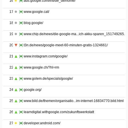
16
[■]
ads.google.com/intl/de_de/home/
17
[■]
www.google.cat/
18
[■]
blog.google/
19
[■]
www.chip.de/news/die-google-ma...ich-akku-sparen_151749265.ht
20
[■]
t3n.de/news/google-meet-60-minuten-gratis-1324661/
21
[■]
www.instagram.com/google/
22
[■]
www.google.ch/?hl=rm
23
[■]
www.golem.de/specials/google/
24
[■]
google.org/
25
[■]
www.bild.de/themen/organisatio...im-internet-16834770.bild.html
26
[■]
learndigital.withgoogle.com/zukunftswerkstatt
27
[■]
developer.android.com/