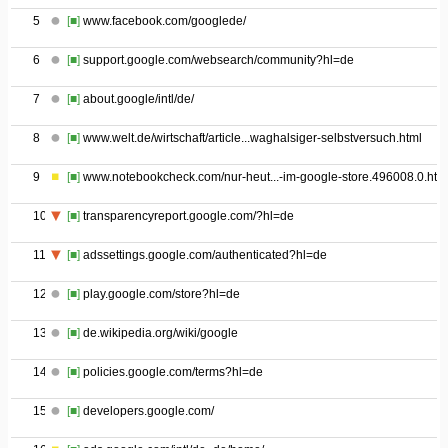
5
[■]
www.facebook.com/googlede/
6
[■]
support.google.com/websearch/community?hl=de
7
[■]
about.google/intl/de/
8
[■]
www.welt.de/wirtschaft/article...waghalsiger-selbstversuch.html
9
[■]
www.notebookcheck.com/nur-heut...-im-google-store.496008.0.htm
10
[■]
transparencyreport.google.com/?hl=de
11
[■]
adssettings.google.com/authenticated?hl=de
12
[■]
play.google.com/store?hl=de
13
[■]
de.wikipedia.org/wiki/google
14
[■]
policies.google.com/terms?hl=de
15
[■]
developers.google.com/