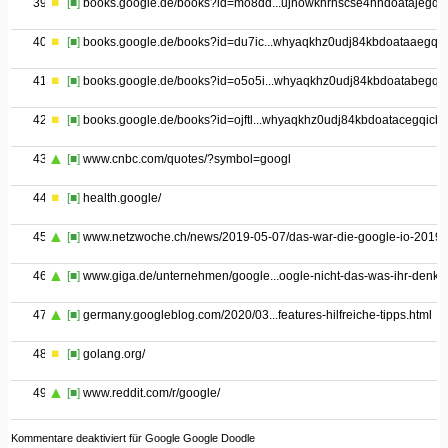
39
[■]
books.google.de/books?id=mo8dd...ujnowkhrnscse4hhdoatajegqi
40
[■]
books.google.de/books?id=du7ic...whyaqkhz0udj84kbdoataaegqi
41
[■]
books.google.de/books?id=o5o5i...whyaqkhz0udj84kbdoatabegqic
42
[■]
books.google.de/books?id=ojftl...whyaqkhz0udj84kbdoatacegqicb
43
[■]
www.cnbc.com/quotes/?symbol=googl
44
[■]
health.google/
45
[■]
www.netzwoche.ch/news/2019-05-07/das-war-die-google-io-2019
46
[■]
www.giga.de/unternehmen/google...oogle-nicht-das-was-ihr-denkt/
47
[■]
germany.googleblog.com/2020/03...features-hilfreiche-tipps.html
48
[■]
golang.org/
49
[■]
www.reddit.com/r/google/
Kommentare deaktiviert
für Google Google Doodle