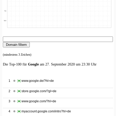
(mindestens 3 Zeichen)
Die Top-100 für
Google
am 27. September 2020 um 23:30 Uhr
1
[■]
www.google.de/?hl=de
2
[■]
store.google.com/?gl=de
3
[■]
www.google.com/?hl=de
4
[■]
myaccount.google.com/intro?hl=de