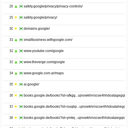
28
[■]
safety.google/privacy/privacy-controls/
29
[■]
safety.google/privacy/
30
[■]
domains.google/
31
[■]
smallbusiness.withgoogle.com/
32
[■]
www.youtube.com/google
33
[■]
www.theverge.com/google
34
[■]
www.google.com.ar/maps
35
[■]
ai.google/
36
[■]
books.google.de/books?id=afkgg...ujnowkhrnscse4hhdoatagegqib
37
[■]
books.google.de/books?id=ouqbp...ujnowkhrnscse4hhdoatahegqi
38
[■]
books.google.de/books?id=ymtej...ujnowkhrnscse4hhdoataiegqicr