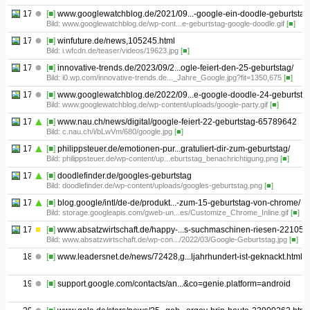
17.01
[■]
www.googlewatchblog.de/2021/09...-google-ein-doodle-geburtstag
Bild: www.googlewatchblog.de/wp-cont...e-geburtstag-google-doodle.gif
[■]
17.02
[■]
winfuture.de/news,105245.html
Bild: i.wfcdn.de/teaser/videos/19623.jpg
[■]
17.03
[■]
innovative-trends.de/2023/09/2...ogle-feiert-den-25-geburtstag/
Bild: i0.wp.com/innovative-trends.de..._Jahre_Google.jpg?fit=1350,675
[■]
17.04
[■]
www.googlewatchblog.de/2022/09...e-google-doodle-24-geburtstag
Bild: www.googlewatchblog.de/wp-content/uploads/google-party.gif
[■]
17.05
[■]
www.nau.ch/news/digital/google-feiert-22-geburtstag-65789642
Bild: c.nau.ch/i/bLwVm/680/google.jpg
[■]
17.06
[■]
philippsteuer.de/emotionen-pur...gratuliert-dir-zum-geburtstag/
Bild: philippsteuer.de/wp-content/up...eburtstag_benachrichtigung.png
[■]
17.07
[■]
doodlefinder.de/googles-geburtstag
Bild: doodlefinder.de/wp-content/uploads/googles-geburtstag.png
[■]
17.08
[■]
blog.google/intl/de-de/produkt...-zum-15-geburtstag-von-chrome/
Bild: storage.googleapis.com/gweb-un...es/Customize_Chrome_Inline.gif
[■]
17.09
[■]
www.absatzwirtschaft.de/happy-...s-suchmaschinen-riesen-221054
Bild: www.absatzwirtschaft.de/wp-con.../2022/03/Google-Geburtstag.jpg
[■]
18
[■]
www.leadersnet.de/news/72428,g...ljahrhundert-ist-geknackt.html
19
[■]
support.google.com/contacts/an...&co=genie.platform=android