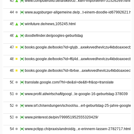
43
[■]
www.computerbild.de/artikel/cb...kten-importieren-31526269.html
44
[■]
www.augsburger-allgemeine.de/p...t-einem-doodle-id67992621.ht
45
[■]
winfuture.de/news,105245.html
46
[■]
doodlefinder.de/googles-geburtstag
47
[■]
books.google.de/books?id=glyjb...axwkvvedhevlczu4kbdoaxoecb
48
[■]
books.google.de/books?id=f6j4d...axwkvvedhevlczu4kbdoaxoecb
49
[■]
books.google.de/books?id=lb4xe...axwkvvedhevlczu4kbdoaxoecb
50
[■]
translate.google.com/?hl=de&sl=de&tl=fr&op=translate
51
[■]
www.profil.at/wirtschaft/googl...le-google-16-geburtstag-378039
52
[■]
www.srf.ch/sendungen/school/su...ert-geburtstag-25-jahre-google
53
[■]
www.pinterest.de/pin/799951952555320429/
54
[■]
www.pctipp.ch/praxis/android/g...e-erinnern-lassen-2782717.html