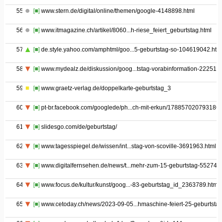
55
[■]
www.stern.de/digital/online/themen/google-4148898.html
56
[■]
www.itmagazine.ch/artikel/8060...h-riese_feiert_geburtstag.html
57
[■]
de.style.yahoo.com/amphtml/goo...5-geburtstag-so-104619042.htm
58
[■]
www.mydealz.de/diskussion/goog...tstag-vorabinformation-222519
59
[■]
www.graetz-verlag.de/doppelkarte-geburtstag_3
60
[■]
pt-br.facebook.com/googlede/ph...ch-mit-erkun/1788570207931868
61
[■]
slidesgo.com/de/geburtstag/
62
[■]
www.tagesspiegel.de/wissen/int...stag-von-scoville-3691963.html
63
[■]
www.digitalfernsehen.de/news/t...mehr-zum-15-geburtstag-552742/
64
[■]
www.focus.de/kultur/kunst/goog...-83-geburtstag_id_2363789.html
65
[■]
www.cetoday.ch/news/2023-09-05...hmaschine-feiert-25-geburtsta