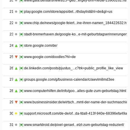
20
[■]
www.gala.de/stars/news/25--geb...ergey-brin-heute-23900262.html
21
[■]
play.google.com/store/apps/det...rthdaylist&hl=de&gl=us
22
[■]
www.chip.de/news/google-feiert...ine-ihren-namen_184422632.htm
23
[■]
stadt-bremerhaven.de/google-ko...e-mit-geburtstagserinnerungen/
24
[■]
store.google.com/de/
25
[■]
www.google.com/doodles?hl=de
26
[■]
de.linkedin.com/posts/pjustus_...c?trk=public_profile_like_view
27
[■]
groups.google.com/g/business-calendar/c/awvlm8md3ee
28
[■]
www.computerhilfen.de/info/goo...alles-gute-zum-geburtstag.html
29
[■]
www.businessinsider.de/wirtsch...mmt-der-name-der-suchmaschine
30
[■]
support.microsoft.com/de-de/of...da-fda8-413f-940e-68396efa49a6
31
[■]
www.smartdroid.de/pixel-geraet...etzt-zum-geburtstag-reduziert/