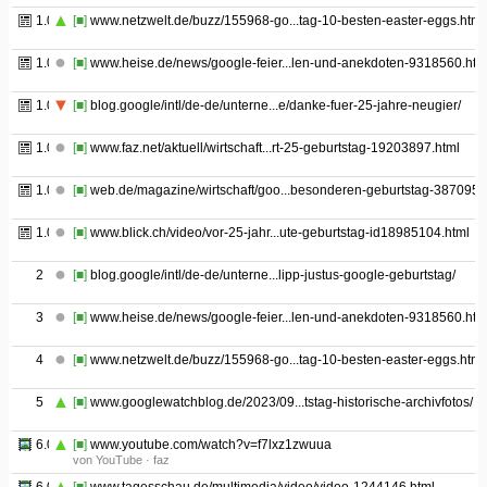
1.03
[■]
www.netzwelt.de/buzz/155968-go...tag-10-besten-easter-eggs.html
1.04
[■]
www.heise.de/news/google-feier...len-und-anekdoten-9318560.htm
1.05
[■]
blog.google/intl/de-de/unterne...e/danke-fuer-25-jahre-neugier/
1.06
[■]
www.faz.net/aktuell/wirtschaft...rt-25-geburtstag-19203897.html
1.07
[■]
web.de/magazine/wirtschaft/goo...besonderen-geburtstag-387095
1.08
[■]
www.blick.ch/video/vor-25-jahr...ute-geburtstag-id18985104.html
2
[■]
blog.google/intl/de-de/unterne...lipp-justus-google-geburtstag/
3
[■]
www.heise.de/news/google-feier...len-und-anekdoten-9318560.htm
4
[■]
www.netzwelt.de/buzz/155968-go...tag-10-besten-easter-eggs.html
5
[■]
www.googlewatchblog.de/2023/09...tstag-historische-archivfotos/
6.01
[■]
www.youtube.com/watch?v=f7lxz1zwuua
von YouTube · faz