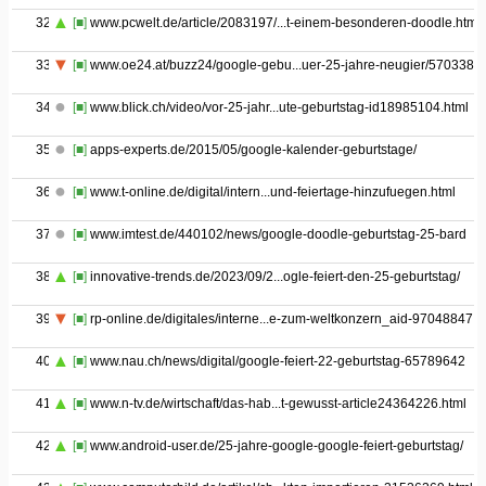
32
[■]
www.pcwelt.de/article/2083197/...t-einem-besonderen-doodle.html
33
[■]
www.oe24.at/buzz24/google-gebu...uer-25-jahre-neugier/5703382
34
[■]
www.blick.ch/video/vor-25-jahr...ute-geburtstag-id18985104.html
35
[■]
apps-experts.de/2015/05/google-kalender-geburtstage/
36
[■]
www.t-online.de/digital/intern...und-feiertage-hinzufuegen.html
37
[■]
www.imtest.de/440102/news/google-doodle-geburtstag-25-bard
38
[■]
innovative-trends.de/2023/09/2...ogle-feiert-den-25-geburtstag/
39
[■]
rp-online.de/digitales/interne...e-zum-weltkonzern_aid-97048847
40
[■]
www.nau.ch/news/digital/google-feiert-22-geburtstag-65789642
41
[■]
www.n-tv.de/wirtschaft/das-hab...t-gewusst-article24364226.html
42
[■]
www.android-user.de/25-jahre-google-google-feiert-geburtstag/