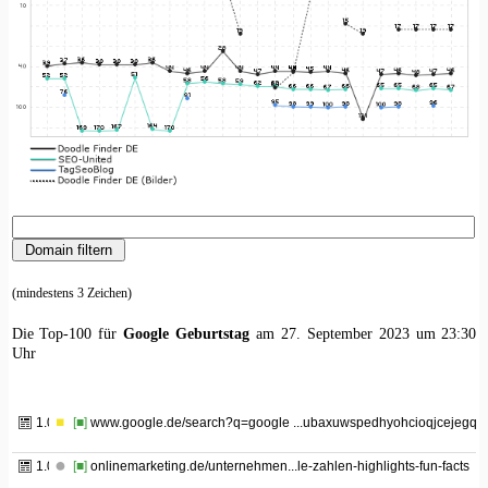
(mindestens 3 Zeichen)
Die Top-100 für
Google Geburtstag
am 27. September 2023 um 23:30
Uhr
1.01
[■]
www.google.de/search?q=google ...ubaxuwspedhyohcioqjcejegqif
1.02
[■]
onlinemarketing.de/unternehmen...le-zahlen-highlights-fun-facts