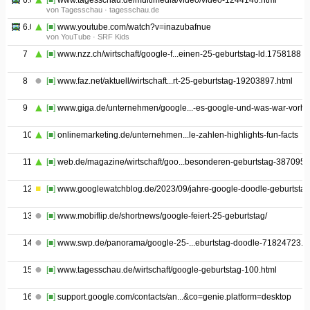
6.02
[■]
www.tagesschau.de/multimedia/video/video-1244146.html
von Tagesschau · tagesschau.de
6.03
[■]
www.youtube.com/watch?v=inazubafnue
von YouTube · SRF Kids
7
[■]
www.nzz.ch/wirtschaft/google-f...einen-25-geburtstag-ld.1758188
8
[■]
www.faz.net/aktuell/wirtschaft...rt-25-geburtstag-19203897.html
9
[■]
www.giga.de/unternehmen/google...-es-google-und-was-war-vorhe
10
[■]
onlinemarketing.de/unternehmen...le-zahlen-highlights-fun-facts
11
[■]
web.de/magazine/wirtschaft/goo...besonderen-geburtstag-387095
12
[■]
www.googlewatchblog.de/2023/09/jahre-google-doodle-geburtstag
13
[■]
www.mobiflip.de/shortnews/google-feiert-25-geburtstag/
14
[■]
www.swp.de/panorama/google-25-...eburtstag-doodle-71824723.h
15
[■]
www.tagesschau.de/wirtschaft/google-geburtstag-100.html
16
[■]
support.google.com/contacts/an...&co=genie.platform=desktop