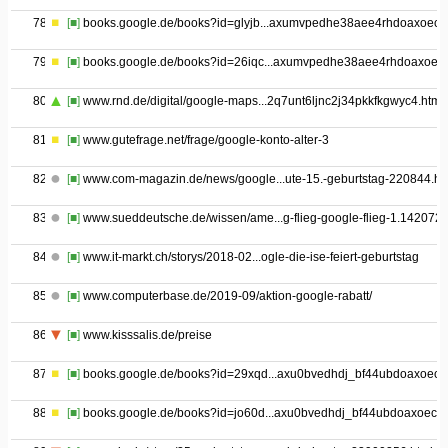
78
[■]
books.google.de/books?id=glyjb...axumvpedhe38aee4rhdoaxoec
79
[■]
books.google.de/books?id=26iqc...axumvpedhe38aee4rhdoaxoec
80
[■]
www.rnd.de/digital/google-maps...2q7unt6ljnc2j34pkkfkgwyc4.html
81
[■]
www.gutefrage.net/frage/google-konto-alter-3
82
[■]
www.com-magazin.de/news/google...ute-15.-geburtstag-220844.ht
83
[■]
www.sueddeutsche.de/wissen/ame...g-flieg-google-flieg-1.142072
84
[■]
www.it-markt.ch/storys/2018-02...ogle-die-ise-feiert-geburtstag
85
[■]
www.computerbase.de/2019-09/aktion-google-rabatt/
86
[■]
www.kisssalis.de/preise
87
[■]
books.google.de/books?id=29xqd...axu0bvedhdj_bf44ubdoaxoec
88
[■]
books.google.de/books?id=jo60d...axu0bvedhdj_bf44ubdoaxoec