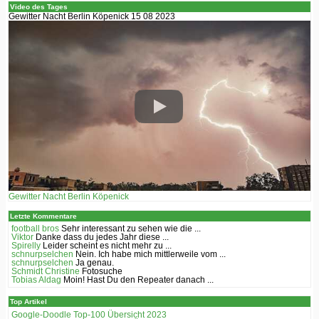
Video des Tages
Gewitter Nacht Berlin Köpenick 15 08 2023
Gewitter Nacht Berlin Köpenick
Letzte Kommentare
football bros
Sehr interessant zu sehen wie die ...
Viktor
Danke dass du jedes Jahr diese ...
Spirelly
Leider scheint es nicht mehr zu ...
schnurpselchen
Nein. Ich habe mich mittlerweile vom ...
schnurpselchen
Ja genau.
Schmidt Christine
Fotosuche
Tobias Aldag
Moin! Hast Du den Repeater danach ...
Top Artikel
Google-Doodle Top-100 Übersicht 2023