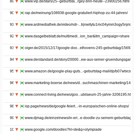
89
[■]
www.vip.de/stars/25--geburtsta...rgey-brin-heute--23900256.html
90
[■]
rap.de/meinung/108938-google-gratuliert-hiphop-zu-44-jahren/
91
[■]
www.ardmediathek.de/video/ndr-...trjnwitytu1mc04ymm3ogy5njriot
92
[■]
www.dasgelbeblatt.de/multimedi...ion_bar&itm_campaign=share
93
[■]
oiger.de/2015/12/17/google-doo...ethovens-245-geburtstag/15693
94
[■]
www.derstandard.de/story/20000...ew-aus-seiner-gruendungsgara
95
[■]
www.amazon.de/google-play-guts...-geburtstag-mail/dp/b07wtxrzq
96
[■]
www.marketing-boerse.de/news/d...suchmaschinen-marketing/149
97
[■]
www.connect-living.de/news/goo...ubilaeum-25-jahre-3206195.htm
98
[■]
isp.page/news/de/google-feiert...-in-europaischen-online-shops/
99
[■]
www.djmag.de/einzelnews/in-eri...e-doodle-zu-seinem-geburtstag/
100
[■]
www.google.com/doodles?hl=de&q=olympiade