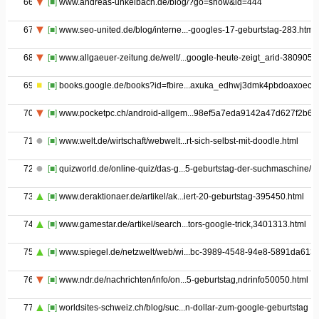
66
[■]
www.andreas-unkelbach.de/blog/?go=show&id=444
67
[■]
www.seo-united.de/blog/interne...-googles-17-geburtstag-283.htm
68
[■]
www.allgaeuer-zeitung.de/welt/...google-heute-zeigt_arid-380905
69
[■]
books.google.de/books?id=fbire...axuka_edhwj3dmk4pbdoaxoec
70
[■]
www.pocketpc.ch/android-allgem...98ef5a7eda9142a47d627f2b6
71
[■]
www.welt.de/wirtschaft/webwelt...rt-sich-selbst-mit-doodle.html
72
[■]
quizworld.de/online-quiz/das-g...5-geburtstag-der-suchmaschine/
73
[■]
www.deraktionaer.de/artikel/ak...iert-20-geburtstag-395450.html
74
[■]
www.gamestar.de/artikel/search...tors-google-trick,3401313.html
75
[■]
www.spiegel.de/netzwelt/web/wi...bc-3989-4548-94e8-5891da613
76
[■]
www.ndr.de/nachrichten/info/on...5-geburtstag,ndrinfo50050.html
77
[■]
worldsites-schweiz.ch/blog/suc...n-dollar-zum-google-geburtstag