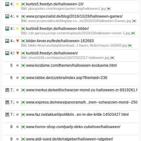
4.1
[■]
kurbis5.freedyn.de/halloween-10/
Bild: plusquotes.com/images/quotes-img/halloween1.jpg
[■]
4.2
[■]
www.pcspezialist.de/blog/2016/10/28/halloween-games/
Bild: www.pcspezialist.de/blog/wp-co...ds/2016/10/Halloween-Games.jpg
[■]
4.3
[■]
kurbis8.freedyn.de/halloween-bilder/
Bild: cdn.garcya.us/wp-content/uploads/2010/10/halloween-vector-1.jpg
[■]
4.4
[■]
bilder.4ever.eu/feste/halloween-162683
Bild: bilder.4ever.eu/data/download/...t-baum,-fledermause-162683.jpg
[■]
4.5
[■]
kurbis8.freedyn.de/halloween/
Bild: shushi168.com/data/out/100/37022317-halloween.jpg
[■]
5
[■]
www.kostüme.com/themen/halloween-kostueme.html
6
[■]
www.labbe.de/zzzebra/index.asp?themaid=236
7.1
[■]
www.merkur.de/welt/schwarzer-mond-zu-halloween-zr-6919261.ht
7.2
[■]
www.express.de/news/panorama/h...inen--schwarzen-mond--2500
7.3
[■]
www.faz.net/aktuell/politik/in...en-in-der-kritik-14503427.html
8
[■]
www.horror-shop.com/party-deko-zubehoer/halloween/
9
[■]
www.aldi-sued.de/de/ratgeber/halloween-ratgeber/