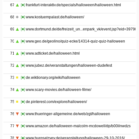
67
[■]
frankfurt-interaktiv.de/specials/halloween/halloween.html
68
[■]
www.kostuempalast.de/halloween/
69
[■]
www.dortmund.de/de/freizeit_un...enpark_vk/event.jsp?eid=39798
70
[■]
www.geo.de/geolino/quiz-ecke/14314-quiz-quiz-halloween
71
[■]
www.adticket.de/halloween.html
72
[■]
www.jubez.de/veranstaltungen/halloween-dudefest
73
[■]
de.wiktionary.org/wiki/halloween
74
[■]
www.scary-movies.de/halloween-filme/
75
[■]
de.pinterest.com/explore/halloween/
76
[■]
www.thueringer-allgemeine.de/web/zgt/halloween
77
[■]
www.amazon.de/halloween-malcolm-mcdowell/dp/b00ilnwdzs
78
[■]
www.burgsatzvey.de/veranstaltung/halloween-29-10-2016/