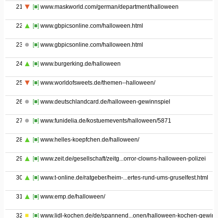
21
[■]
www.maskworld.com/german/department/halloween
22
[■]
www.gbpicsonline.com/halloween.html
23
[■]
www.gbpicsonline.com/halloween.html
24
[■]
www.burgerking.de/halloween
25
[■]
www.worldofsweets.de/themen--halloween/
26
[■]
www.deutschlandcard.de/halloween-gewinnspiel
27
[■]
www.funidelia.de/kostuemevents/halloween/5871
28
[■]
www.helles-koepfchen.de/halloween/
29
[■]
www.zeit.de/gesellschaft/zeitg...orror-clowns-halloween-polizei
30
[■]
www.t-online.de/ratgeber/heim-...ertes-rund-ums-gruselfest.html
31
[■]
www.emp.de/halloween/
32
[■]
www.lidl-kochen.de/de/spannend...onen/halloween-kochen-gewin