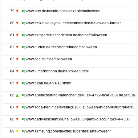
79
[■]
www.sixx.de/tv/enie-backt/rezepte/halloween
80
[■]
www.freizeitvolleyball.de/events/serien/halloween-turnier
81
[■]
www.stuttgarter-nachrichten.de/thema/halloween
82
[■]
www.duden.de/rechtschreibung/halloween
83
[■]
www.coolstuff.de/halloween
84
[■]
www.lutherbonbon.de/halloween.html
85
[■]
www.pearl.de/ar-3-11.shtml
86
[■]
www.abendzeitung-muenchen.de/i...a4-4799-8c40-f8878e1ef68a.h
87
[■]
www.soda-berlin.de/event/2016-...alloween-in-der-kulturbrauerei
88
[■]
www.party-discount.de/hallowee...8=party-discount&ci=4-4387
89
[■]
www.samsung.com/de/offer/superdeals/halloween/