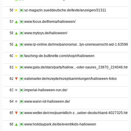
56
[■]
sz-magazin.sueddeutsche.de/texte/anzeigen/31311
57
[■]
www.focus.de/thema/halloween/
58
[■]
www.mytoys.de/halloween/
59
[■]
www.rp-online.de/nrw/panorama/...tys-unerwuenscht-aid-1.635960
60
[■]
fasching-de.buttinette.com/shop/r/halloween
61
[■]
www.gala.de/stars/party/hallow...-oder-saures_23870_224046.html
62
[■]
eatsmarter.de/rezepte/rezeptsammlungen/halloween-fotos
63
[■]
imperial-halloween-run.de/
64
[■]
www.wann-ist-halloween.de/
65
[■]
www.wetter.de/cms/puenktlich-z...ueber-deutschland-4027325.html
66
[■]
www.holidaypark.de/de/event/kids-halloween