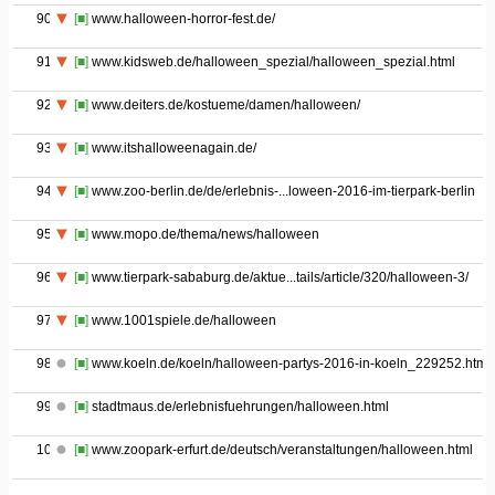
90
[■]
www.halloween-horror-fest.de/
91
[■]
www.kidsweb.de/halloween_spezial/halloween_spezial.html
92
[■]
www.deiters.de/kostueme/damen/halloween/
93
[■]
www.itshalloweenagain.de/
94
[■]
www.zoo-berlin.de/de/erlebnis-...loween-2016-im-tierpark-berlin
95
[■]
www.mopo.de/thema/news/halloween
96
[■]
www.tierpark-sababurg.de/aktue...tails/article/320/halloween-3/
97
[■]
www.1001spiele.de/halloween
98
[■]
www.koeln.de/koeln/halloween-partys-2016-in-koeln_229252.html
99
[■]
stadtmaus.de/erlebnisfuehrungen/halloween.html
100
[■]
www.zoopark-erfurt.de/deutsch/veranstaltungen/halloween.html