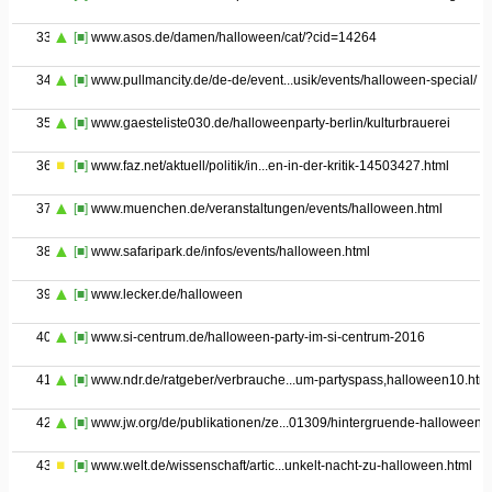
33
[■]
www.asos.de/damen/halloween/cat/?cid=14264
34
[■]
www.pullmancity.de/de-de/event...usik/events/halloween-special/
35
[■]
www.gaesteliste030.de/halloweenparty-berlin/kulturbrauerei
36
[■]
www.faz.net/aktuell/politik/in...en-in-der-kritik-14503427.html
37
[■]
www.muenchen.de/veranstaltungen/events/halloween.html
38
[■]
www.safaripark.de/infos/events/halloween.html
39
[■]
www.lecker.de/halloween
40
[■]
www.si-centrum.de/halloween-party-im-si-centrum-2016
41
[■]
www.ndr.de/ratgeber/verbrauche...um-partyspass,halloween10.htm
42
[■]
www.jw.org/de/publikationen/ze...01309/hintergruende-halloween/
43
[■]
www.welt.de/wissenschaft/artic...unkelt-nacht-zu-halloween.html