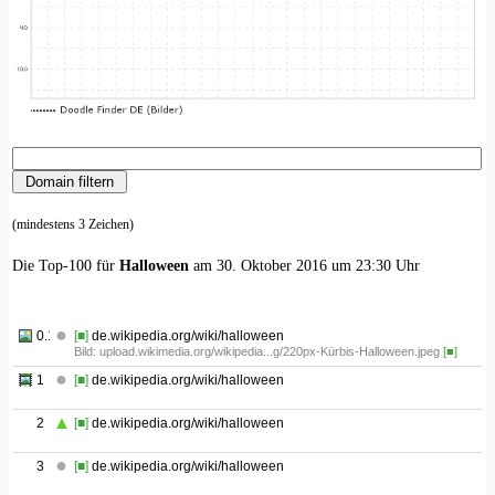
(mindestens 3 Zeichen)
Die Top-100 für
Halloween
am 30. Oktober 2016 um 23:30 Uhr
0.1
[■]
de.wikipedia.org/wiki/halloween
Bild: upload.wikimedia.org/wikipedia...g/220px-Kürbis-Halloween.jpeg
[■]
1
[■]
de.wikipedia.org/wiki/halloween
2
[■]
de.wikipedia.org/wiki/halloween
3
[■]
de.wikipedia.org/wiki/halloween