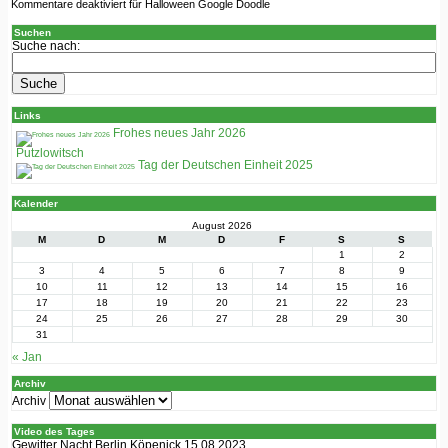
Kommentare deaktiviert
für Halloween Google Doodle
Suchen
Suche nach:
Links
Frohes neues Jahr 2026
Putzlowitsch
Tag der Deutschen Einheit 2025
Kalender
August 2026
M
D
M
D
F
S
S
1
2
3
4
5
6
7
8
9
10
11
12
13
14
15
16
17
18
19
20
21
22
23
24
25
26
27
28
29
30
31
« Jan
Archiv
Archiv
Video des Tages
Gewitter Nacht Berlin Köpenick 15 08 2023