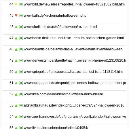
44
[■]
www.bild.de/news/leserreporter...r-halloween-48521582.bild.html
45
[■]
www.kath.de/kirchenjahr/halloween.php
46
[■]
www.chefkoch.de/rs/s0/halloween/rezepte.html
47
[■]
www.berlin.de/kultur-und-ticke...een-im-botanischen-garten.html
48
[■]
www.belantis.de/belantis-das-a...event-details/event/halloween/
49
[■]
www.derwesten.de/staedte/nachr...oween-in-herne-id12310820.htm
50
[■]
www.spiegel.de/reise/europa/ha...echtes-fest-ist-a-1118114.html
51
[■]
www.europapark.de/de/park/jahr...oenes-halloween-im-europa-par
52
[■]
www.ikea.com/de/de/ideas/halloween-deko-ideen/
53
[■]
altstadtbrauhaus.de/index.php/...lider-extra/324-halloween-2016
54
[■]
www.zoo-hannover.de/de/programm/eventkalender/halloween-wo
55
[■]
www.tivi.de/fernsehen/logo/artikel/04954/