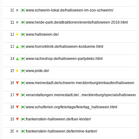
10
[■]
www.schwerin-lokal.de/halloween-im-zoo-schwerin/
11
[■]
www.heide-park.de/attraktionen/events/halloween-2016.html
12
[■]
www.halloween.de/
13
[■]
www.horrorklinik.de/halloween-kostueme.html
14
[■]
www.racheshop.de/halloween-partydeko.html
15
[■]
www.piste.de/
16
[■]
www.meinestadt.de/schwerin-mecklenburg/einkaufen/halloween
17
[■]
veranstaltungen.meinestadt.de/...mecklenburg/specials/halloween
18
[■]
www.schulferien.org/feiertage/feiertag_halloween.html
19
[■]
frankenstein-halloween.de/fuer-kinder/
20
[■]
frankenstein-halloween.de/termine-karten/