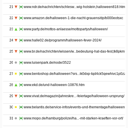
21
[■]
www.ndr.de/nachrichten/schlesw...wig-holstein,halloween818.html
22
[■]
www.amazon.de/halloween-1-die-nacht-grauens/dp/b000eotsxc
23
[■]
www.party.de/mottos-anlaesse/mottopartys/halloween/
24
[■]
www.halle02.de/programm/halloween-fever-2024/
25
[■]
www.br.de/nachrichten/wissen/w...bedeutung-hat-das-fest,tk8pkml
26
[■]
www.luisenpark.de/node/3522
27
[■]
www.bentoshop.de/halloween?srs...ik0dxp-tqd4ck5qewhivc1p0zz
28
[■]
www.ekd.de/und-halloween-10876.htm
29
[■]
www.vivat.de/magazin/jahreskre...-feiertage/halloween-ursprung/
30
[■]
www.belantis.de/service-infos/events-und-thementage/halloween
31
[■]
www.mopo.de/hamburg/polizei/ha...-mit-starken-kraeften-vor-ort/