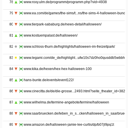
78
[■]
www.roxy.ulm.de/programm/programm.php?vid=4938
79
[■]
www.ea.com/de/games/the-sims/t...ns/the-sims-4-halloween-bundl
80
[■]
www.tierpark-sababurg.de/news-detail/halloween/
81
[■]
www.kostuempalast.de/halloween/
82
[■]
www.schloss-thurn.de/highlights/halloween-im-freizeitpark/
83
[■]
www.legami.com/de_de/highlight...ufw10s7dz0ho0qusddb5wbbhk
84
[■]
www.kika.de/hexen/hex-hex-halloween-100
85
[■]
hans-bunte.de/events/event122/
86
[■]
www.cinecitta.de/de/die-grosse...2493.html?seite_theater_id=382
87
[■]
www.wilhelma.de/termine-angebote/termine/halloween
88
[■]
www.saarbruecken.de/leben_in_s...cken/halloween_in_saarbruec
89
[■]
www.amazon.de/halloween-jamie-lee-curtis/dp/b07jl9pq1t