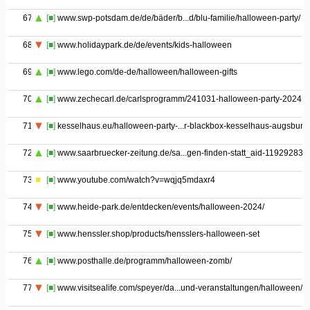
67
[■]
www.swp-potsdam.de/de/bäder/b...d/blu-familie/halloween-party/
68
[■]
www.holidaypark.de/de/events/kids-halloween
69
[■]
www.lego.com/de-de/halloween/halloween-gifts
70
[■]
www.zechecarl.de/carlsprogramm/241031-halloween-party-2024
71
[■]
kesselhaus.eu/halloween-party-...r-blackbox-kesselhaus-augsburg
72
[■]
www.saarbruecker-zeitung.de/sa...gen-finden-statt_aid-119292835
73
[■]
www.youtube.com/watch?v=wqjq5mdaxr4
74
[■]
www.heide-park.de/entdecken/events/halloween-2024/
75
[■]
www.henssler.shop/products/hensslers-halloween-set
76
[■]
www.posthalle.de/programm/halloween-zomb/
77
[■]
www.visitsealife.com/speyer/da...und-veranstaltungen/halloween/