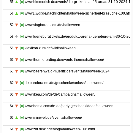
55
[■]
www.himmerich.de/events/die-gr...kreis-auf-5-areas-31-10-2024-1
56
[■]
www1.wdr.de/nachrichten/halloween-sicherheit-braeuche-100.html
57
[■]
www.slagharen.com/de/halloween
58
[■]
www.lueneburgtickets.de/produk...-arena-lueneburg-am-30-10-202
59
[■]
klexikon.zum.de/wiki/halloween
60
[■]
www.therme-erding.de/events-therme/halloween/
61
[■]
www.baerenwald-mueritz.de/events/halloween-2024
62
[■]
de.pandora.net/de/geschenke/anlass/halloween/
63
[■]
www.ikea.com/de/de/campaigns/halloween/
64
[■]
www.hema.com/de-de/party-geschenkideen/halloween
65
[■]
www.miniwelt.de/events/halloween/
66
[■]
www.zdf.de/kinder/logo/halloween-108.html