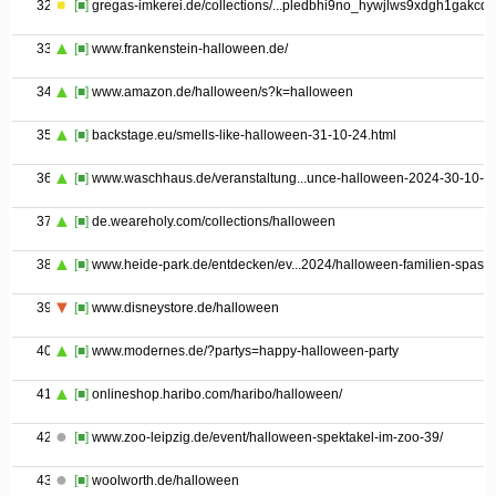
32
[■]
gregas-imkerei.de/collections/...pledbhi9no_hywjlws9xdgh1gakcdq
33
[■]
www.frankenstein-halloween.de/
34
[■]
www.amazon.de/halloween/s?k=halloween
35
[■]
backstage.eu/smells-like-halloween-31-10-24.html
36
[■]
www.waschhaus.de/veranstaltung...unce-halloween-2024-30-10-2
37
[■]
de.weareholy.com/collections/halloween
38
[■]
www.heide-park.de/entdecken/ev...2024/halloween-familien-spass/
39
[■]
www.disneystore.de/halloween
40
[■]
www.modernes.de/?partys=happy-halloween-party
41
[■]
onlineshop.haribo.com/haribo/halloween/
42
[■]
www.zoo-leipzig.de/event/halloween-spektakel-im-zoo-39/
43
[■]
woolworth.de/halloween