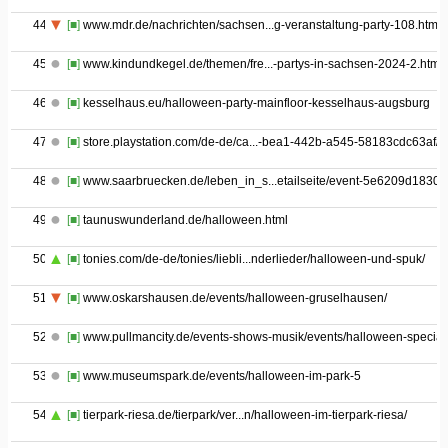
44
[■]
www.mdr.de/nachrichten/sachsen...g-veranstaltung-party-108.html
45
[■]
www.kindundkegel.de/themen/fre...-partys-in-sachsen-2024-2.html
46
[■]
kesselhaus.eu/halloween-party-mainfloor-kesselhaus-augsburg
47
[■]
store.playstation.com/de-de/ca...-bea1-442b-a545-58183cdc63af/1
48
[■]
www.saarbruecken.de/leben_in_s...etailseite/event-5e6209d18309
49
[■]
taunuswunderland.de/halloween.html
50
[■]
tonies.com/de-de/tonies/liebli...nderlieder/halloween-und-spuk/
51
[■]
www.oskarshausen.de/events/halloween-gruselhausen/
52
[■]
www.pullmancity.de/events-shows-musik/events/halloween-special
53
[■]
www.museumspark.de/events/halloween-im-park-5
54
[■]
tierpark-riesa.de/tierpark/ver...n/halloween-im-tierpark-riesa/