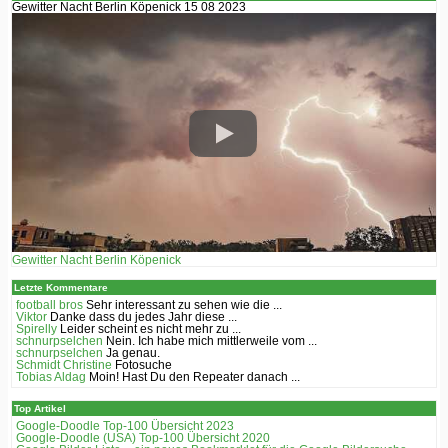
Gewitter Nacht Berlin Köpenick 15 08 2023
Gewitter Nacht Berlin Köpenick
Letzte Kommentare
football bros
Sehr interessant zu sehen wie die ...
Viktor
Danke dass du jedes Jahr diese ...
Spirelly
Leider scheint es nicht mehr zu ...
schnurpselchen
Nein. Ich habe mich mittlerweile vom ...
schnurpselchen
Ja genau.
Schmidt Christine
Fotosuche
Tobias Aldag
Moin! Hast Du den Repeater danach ...
Top Artikel
Google-Doodle Top-100 Übersicht 2023
Google-Doodle (USA) Top-100 Übersicht 2020