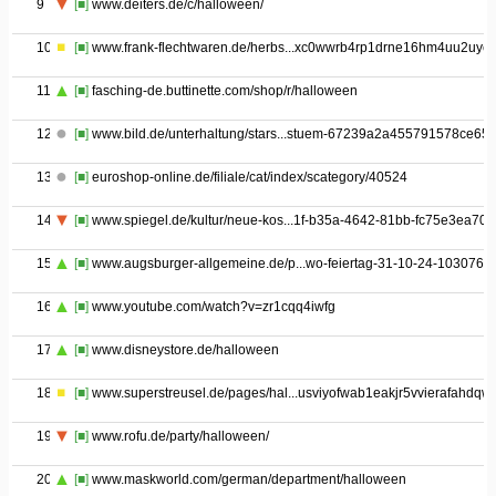
9
[■]
www.deiters.de/c/halloween/
10
[■]
www.frank-flechtwaren.de/herbs...xc0wwrb4rp1drne16hm4uu2uycf
11
[■]
fasching-de.buttinette.com/shop/r/halloween
12
[■]
www.bild.de/unterhaltung/stars...stuem-67239a2a455791578ce65
13
[■]
euroshop-online.de/filiale/cat/index/scategory/40524
14
[■]
www.spiegel.de/kultur/neue-kos...1f-b35a-4642-81bb-fc75e3ea70f
15
[■]
www.augsburger-allgemeine.de/p...wo-feiertag-31-10-24-1030765
16
[■]
www.youtube.com/watch?v=zr1cqq4iwfg
17
[■]
www.disneystore.de/halloween
18
[■]
www.superstreusel.de/pages/hal...usviyofwab1eakjr5vvierafahdqw
19
[■]
www.rofu.de/party/halloween/
20
[■]
www.maskworld.com/german/department/halloween