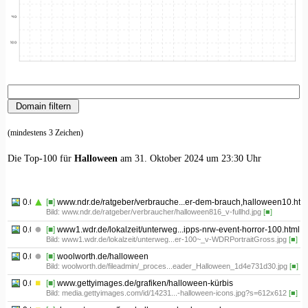
(mindestens 3 Zeichen)
Die Top-100 für
Halloween
am 31. Oktober 2024 um 23:30 Uhr
0.01
[■]
www.ndr.de/ratgeber/verbrauche...er-dem-brauch,halloween10.htm
Bild: www.ndr.de/ratgeber/verbraucher/halloween816_v-fullhd.jpg
[■]
0.02
[■]
www1.wdr.de/lokalzeit/unterweg...ipps-nrw-event-horror-100.html
Bild: www1.wdr.de/lokalzeit/unterweg...er-100~_v-WDRPortraitGross.jpg
[■]
0.03
[■]
woolworth.de/halloween
Bild: woolworth.de/fileadmin/_proces...eader_Halloween_1d4e731d30.jpg
[■]
0.04
[■]
www.gettyimages.de/grafiken/halloween-kürbis
Bild: media.gettyimages.com/id/14231...-halloween-icons.jpg?s=612x612
[■]