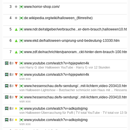
3
[■]
www.horror-shop.com/
4
[■]
de.wikipedia.org/wiki/halloween_(filmreihe)
5
[■]
www.ndr.de/ratgeber/verbrauche...er-dem-brauch,halloween10.htm
6
[■]
www.ekd.de/halloween-ursprung-und-bedeutung-13330.htm
7
[■]
www.zdf.de/nachrichten/panoram...ckt-hinter-dem-brauch-100.html
8.01
[■]
www.youtube.com/watch?v=hpjepwkrn4k
von Harry G über Halloween YouTube · Harry G vor 12 Stunden
8.02
[■]
www.youtube.com/watch?v=hpjepwkrn4k
von xxx
8.03
[■]
www.hessenschau.de/tv-sendung/...mit-lichtern,video-203410.html
von Halloween-Lightshow – Butzbacher schmückt sein Haus mit ... Hessensc
8.04
[■]
www.hessenschau.de/tv-sendung/...mit-lichtern,video-203410.html
von xxx
8.05
[■]
www.youtube.com/watch?v=adkqstvjjmg
von Halloween-Überraschung für Puffi | TV total YouTube · TV total vor 13 Stu
8.06
[■]
www.youtube.com/watch?v=adkqstvjjmg
von xxx