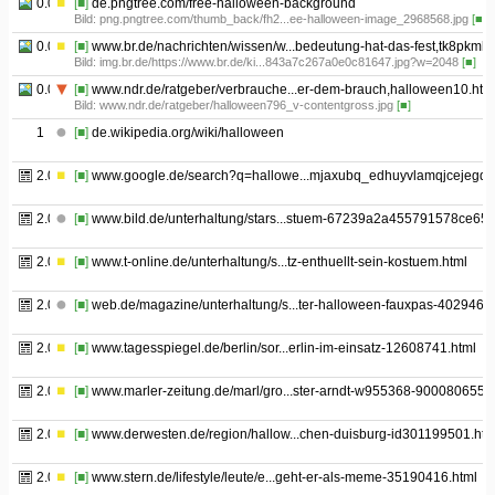
0.05
[■]
de.pngtree.com/free-halloween-background
Bild: png.pngtree.com/thumb_back/fh2...ee-halloween-image_2968568.jpg
[■]
0.06
[■]
www.br.de/nachrichten/wissen/w...bedeutung-hat-das-fest,tk8pkml
Bild: img.br.de/https://www.br.de/ki...843a7c267a0e0c81647.jpg?w=2048
[■]
0.07
[■]
www.ndr.de/ratgeber/verbrauche...er-dem-brauch,halloween10.htm
Bild: www.ndr.de/ratgeber/halloween796_v-contentgross.jpg
[■]
1
[■]
de.wikipedia.org/wiki/halloween
2.01
[■]
www.google.de/search?q=hallowe...mjaxubq_edhuyvlamqjcejegqi
2.02
[■]
www.bild.de/unterhaltung/stars...stuem-67239a2a455791578ce65
2.03
[■]
www.t-online.de/unterhaltung/s...tz-enthuellt-sein-kostuem.html
2.04
[■]
web.de/magazine/unterhaltung/s...ter-halloween-fauxpas-4029466
2.05
[■]
www.tagesspiegel.de/berlin/sor...erlin-im-einsatz-12608741.html
2.06
[■]
www.marler-zeitung.de/marl/gro...ster-arndt-w955368-9000806553
2.07
[■]
www.derwesten.de/region/hallow...chen-duisburg-id301199501.htm
2.08
[■]
www.stern.de/lifestyle/leute/e...geht-er-als-meme-35190416.html