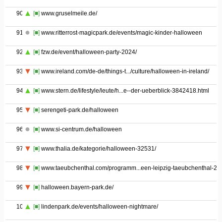
90
[■]
www.gruselmeile.de/
91
[■]
www.ritterrost-magicpark.de/events/magic-kinder-halloween
92
[■]
fzw.de/event/halloween-party-2024/
93
[■]
www.ireland.com/de-de/things-t.../culture/halloween-in-ireland/
94
[■]
www.stern.de/lifestyle/leute/h...e--der-ueberblick-3842418.html
95
[■]
serengeti-park.de/halloween
96
[■]
www.si-centrum.de/halloween
97
[■]
www.thalia.de/kategorie/halloween-32531/
98
[■]
www.taeubchenthal.com/programm...een-leipzig-taeubchenthal-20
99
[■]
halloween.bayern-park.de/
100
[■]
lindenpark.de/events/halloween-nightmare/