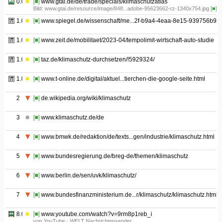
0.05
[■]
www.gtai.de/de/trade/specials/klimaschutzatlas
Bild: www.gtai.de/resource/image/848...adobe-95623662-rz-1340x754.jpg
[■]
1.01
[■]
www.spiegel.de/wissenschaft/me...2f-b9a4-4eaa-8e15-939756b9b
1.02
[■]
www.zeit.de/mobilitaet/2023-04/tempolimit-wirtschaft-auto-studie
1.03
[■]
taz.de/klimaschutz-durchsetzen/!5929324/
1.04
[■]
www.t-online.de/digital/aktuel...tierchen-die-google-seite.html
2
[■]
de.wikipedia.org/wiki/klimaschutz
3
[■]
www.klimaschutz.de/de
4
[■]
www.bmwk.de/redaktion/de/texts...gen/industrie/klimaschutz.html
5
[■]
www.bundesregierung.de/breg-de/themen/klimaschutz
6
[■]
www.berlin.de/sen/uvk/klimaschutz/
7
[■]
www.bundesfinanzministerium.de...r/klimaschutz/klimaschutz.html
8.01
[■]
www.youtube.com/watch?v=9rm8p1reb_i
von YouTube · WELT Nachrichtensender