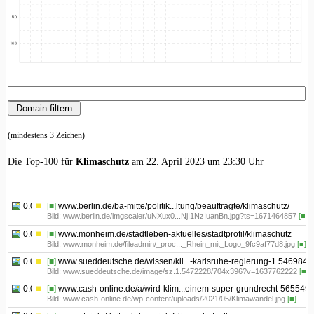
(mindestens 3 Zeichen)
Die Top-100 für
Klimaschutz
am 22. April 2023 um 23:30 Uhr
0.01
[■]
www.berlin.de/ba-mitte/politik...ltung/beauftragte/klimaschutz/
Bild: www.berlin.de/imgscaler/uNXux0...NjI1NzIuanBn.jpg?ts=1671464857
[■]
0.02
[■]
www.monheim.de/stadtleben-aktuelles/stadtprofil/klimaschutz
Bild: www.monheim.de/fileadmin/_proc..._Rhein_mit_Logo_9fc9af77d8.jpg
[■]
0.03
[■]
www.sueddeutsche.de/wissen/kli...-karlsruhe-regierung-1.5469847
Bild: www.sueddeutsche.de/image/sz.1.5472228/704x396?v=1637762222
[■]
0.04
[■]
www.cash-online.de/a/wird-klim...einem-super-grundrecht-565549/
Bild: www.cash-online.de/wp-content/uploads/2021/05/Klimawandel.jpg
[■]