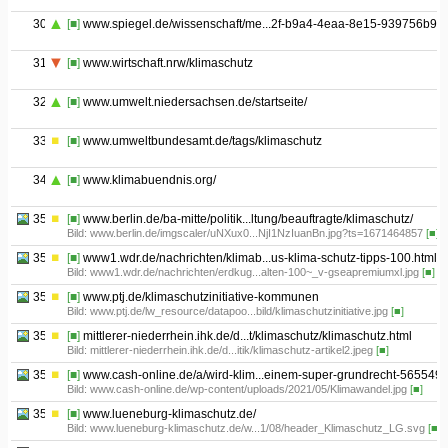
30
[■]
www.spiegel.de/wissenschaft/me...2f-b9a4-4eaa-8e15-939756b9b
31
[■]
www.wirtschaft.nrw/klimaschutz
32
[■]
www.umwelt.niedersachsen.de/startseite/
33
[■]
www.umweltbundesamt.de/tags/klimaschutz
34
[■]
www.klimabuendnis.org/
35.01
[■]
www.berlin.de/ba-mitte/politik...ltung/beauftragte/klimaschutz/
Bild: www.berlin.de/imgscaler/uNXux0...NjI1NzIuanBn.jpg?ts=1671464857
[■]
35.02
[■]
www1.wdr.de/nachrichten/klimab...us-klima-schutz-tipps-100.html
Bild: www1.wdr.de/nachrichten/erdkug...alten-100~_v-gseapremiumxl.jpg
[■]
35.03
[■]
www.ptj.de/klimaschutzinitiative-kommunen
Bild: www.ptj.de/lw_resource/datapoo...bild/klimaschutzinitiative.jpg
[■]
35.04
[■]
mittlerer-niederrhein.ihk.de/d...t/klimaschutz/klimaschutz.html
Bild: mittlerer-niederrhein.ihk.de/d...itik/klimaschutz-artikel2.jpeg
[■]
35.05
[■]
www.cash-online.de/a/wird-klim...einem-super-grundrecht-565549/
Bild: www.cash-online.de/wp-content/uploads/2021/05/Klimawandel.jpg
[■]
35.06
[■]
www.lueneburg-klimaschutz.de/
Bild: www.lueneburg-klimaschutz.de/w...1/08/header_Klimaschutz_LG.svg
[■]