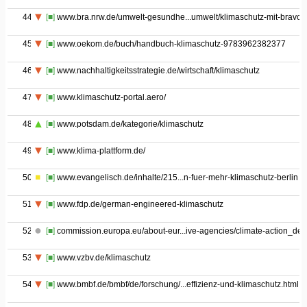
44
[■]
www.bra.nrw.de/umwelt-gesundhe...umwelt/klimaschutz-mit-bravou
45
[■]
www.oekom.de/buch/handbuch-klimaschutz-9783962382377
46
[■]
www.nachhaltigkeitsstrategie.de/wirtschaft/klimaschutz
47
[■]
www.klimaschutz-portal.aero/
48
[■]
www.potsdam.de/kategorie/klimaschutz
49
[■]
www.klima-plattform.de/
50
[■]
www.evangelisch.de/inhalte/215...n-fuer-mehr-klimaschutz-berlin
51
[■]
www.fdp.de/german-engineered-klimaschutz
52
[■]
commission.europa.eu/about-eur...ive-agencies/climate-action_de
53
[■]
www.vzbv.de/klimaschutz
54
[■]
www.bmbf.de/bmbf/de/forschung/...effizienz-und-klimaschutz.html