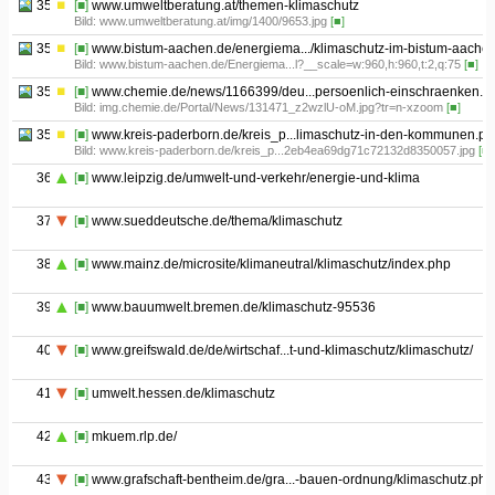
35.07
[■]
www.umweltberatung.at/themen-klimaschutz
Bild: www.umweltberatung.at/img/1400/9653.jpg
[■]
35.08
[■]
www.bistum-aachen.de/energiema.../klimaschutz-im-bistum-aachen
Bild: www.bistum-aachen.de/Energiema...l?__scale=w:960,h:960,t:2,q:75
[■]
35.09
[■]
www.chemie.de/news/1166399/deu...persoenlich-einschraenken.ht
Bild: img.chemie.de/Portal/News/131471_z2wzlU-oM.jpg?tr=n-xzoom
[■]
35.10
[■]
www.kreis-paderborn.de/kreis_p...limaschutz-in-den-kommunen.ph
Bild: www.kreis-paderborn.de/kreis_p...2eb4ea69dg71c72132d8350057.jpg
[■]
36
[■]
www.leipzig.de/umwelt-und-verkehr/energie-und-klima
37
[■]
www.sueddeutsche.de/thema/klimaschutz
38
[■]
www.mainz.de/microsite/klimaneutral/klimaschutz/index.php
39
[■]
www.bauumwelt.bremen.de/klimaschutz-95536
40
[■]
www.greifswald.de/de/wirtschaf...t-und-klimaschutz/klimaschutz/
41
[■]
umwelt.hessen.de/klimaschutz
42
[■]
mkuem.rlp.de/
43
[■]
www.grafschaft-bentheim.de/gra...-bauen-ordnung/klimaschutz.php