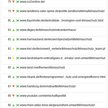
78
[■]
www.co2online.de/
79
[■]
www.landkreis-oder-spree.de/politik-landkreis/klima/klimaschutz/
80
[■]
www.fraunhofer.de/de/institute...hnologien-und-klimaschutz.html
81
[■]
www.dkgev.de/klimaschutzimkrankenhaus/
82
[■]
www.hanisauland.de/wissen/spezial/politik/klimaschutz
83
[■]
www.kiel.de/de/umwelt_verkehr/klimaschutz/klimaschutz_team.php
84
[■]
www.landratsamt-unterallgaeu.d...e/natur-und-umwelt/klimaschutz
85
[■]
www.land.nrw/themen/klimaschutz
86
[■]
www.nbank.de/förderprogramme/...hutz-und-energieeffizienz.html
87
[■]
www.hamburg.de/eimsbuettel/klimaschutz/
88
[■]
www.youtube.com/wirtschaftspolitik
89
[■]
www.rhein-pfalz-kreis.de/gesundheit-umwelt/klimaschutz/