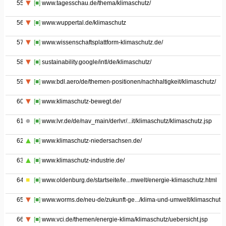
55
[■]
www.tagesschau.de/thema/klimaschutz/
56
[■]
www.wuppertal.de/klimaschutz
57
[■]
www.wissenschaftsplattform-klimaschutz.de/
58
[■]
sustainability.google/intl/de/klimaschutz/
59
[■]
www.bdl.aero/de/themen-positionen/nachhaltigkeit/klimaschutz/
60
[■]
www.klimaschutz-bewegt.de/
61
[■]
www.lvr.de/de/nav_main/derlvr/...it/klimaschutz/klimaschutz.jsp
62
[■]
www.klimaschutz-niedersachsen.de/
63
[■]
www.klimaschutz-industrie.de/
64
[■]
www.oldenburg.de/startseite/le...mwelt/energie-klimaschutz.html
65
[■]
www.worms.de/neu-de/zukunft-ge.../klima-und-umwelt/klimaschutz/
66
[■]
www.vci.de/themen/energie-klima/klimaschutz/uebersicht.jsp