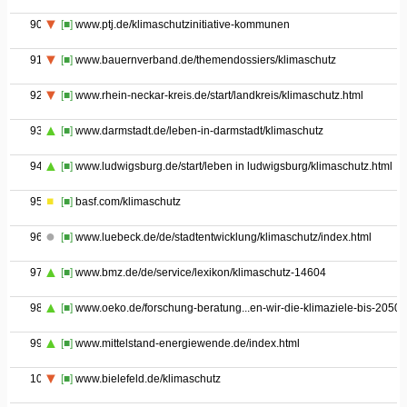
90
[■]
www.ptj.de/klimaschutzinitiative-kommunen
91
[■]
www.bauernverband.de/themendossiers/klimaschutz
92
[■]
www.rhein-neckar-kreis.de/start/landkreis/klimaschutz.html
93
[■]
www.darmstadt.de/leben-in-darmstadt/klimaschutz
94
[■]
www.ludwigsburg.de/start/leben in ludwigsburg/klimaschutz.html
95
[■]
basf.com/klimaschutz
96
[■]
www.luebeck.de/de/stadtentwicklung/klimaschutz/index.html
97
[■]
www.bmz.de/de/service/lexikon/klimaschutz-14604
98
[■]
www.oeko.de/forschung-beratung...en-wir-die-klimaziele-bis-2050
99
[■]
www.mittelstand-energiewende.de/index.html
100
[■]
www.bielefeld.de/klimaschutz