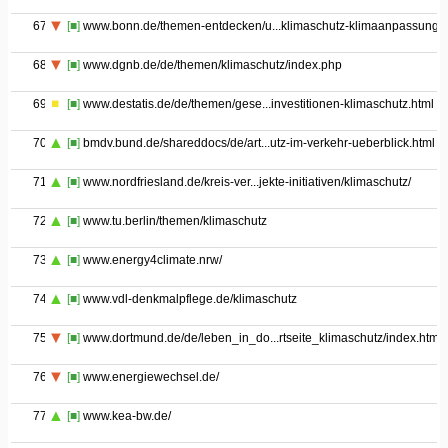
67
[■]
www.bonn.de/themen-entdecken/u...klimaschutz-klimaanpassung.
68
[■]
www.dgnb.de/de/themen/klimaschutz/index.php
69
[■]
www.destatis.de/de/themen/gese...investitionen-klimaschutz.html
70
[■]
bmdv.bund.de/shareddocs/de/art...utz-im-verkehr-ueberblick.html
71
[■]
www.nordfriesland.de/kreis-ver...jekte-initiativen/klimaschutz/
72
[■]
www.tu.berlin/themen/klimaschutz
73
[■]
www.energy4climate.nrw/
74
[■]
www.vdl-denkmalpflege.de/klimaschutz
75
[■]
www.dortmund.de/de/leben_in_do...rtseite_klimaschutz/index.html
76
[■]
www.energiewechsel.de/
77
[■]
www.kea-bw.de/