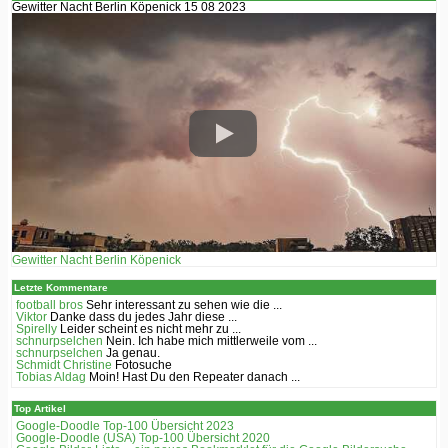
Gewitter Nacht Berlin Köpenick 15 08 2023
Gewitter Nacht Berlin Köpenick
Letzte Kommentare
football bros
Sehr interessant zu sehen wie die ...
Viktor
Danke dass du jedes Jahr diese ...
Spirelly
Leider scheint es nicht mehr zu ...
schnurpselchen
Nein. Ich habe mich mittlerweile vom ...
schnurpselchen
Ja genau.
Schmidt Christine
Fotosuche
Tobias Aldag
Moin! Hast Du den Repeater danach ...
Top Artikel
Google-Doodle Top-100 Übersicht 2023
Google-Doodle (USA) Top-100 Übersicht 2020