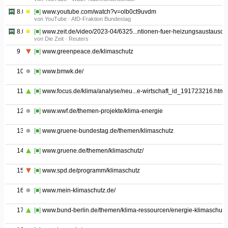
8.02
[■]
www.youtube.com/watch?v=olb0ct9uvdm
von YouTube · AfD-Fraktion Bundestag
8.03
[■]
www.zeit.de/video/2023-04/6325...ntionen-fuer-heizungsaustausch
von Die Zeit · Reuters
9
[■]
www.greenpeace.de/klimaschutz
10
[■]
www.bmwk.de/
11
[■]
www.focus.de/klima/analyse/neu...e-wirtschaft_id_191723216.html
12
[■]
www.wwf.de/themen-projekte/klima-energie
13
[■]
www.gruene-bundestag.de/themen/klimaschutz
14
[■]
www.gruene.de/themen/klimaschutz/
15
[■]
www.spd.de/programm/klimaschutz
16
[■]
www.mein-klimaschutz.de/
17
[■]
www.bund-berlin.de/themen/klima-ressourcen/energie-klimaschutz