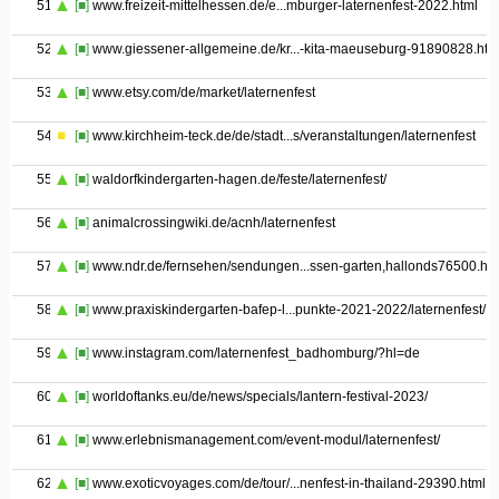
51
[■]
www.freizeit-mittelhessen.de/e...mburger-laternenfest-2022.html
52
[■]
www.giessener-allgemeine.de/kr...-kita-maeuseburg-91890828.htm
53
[■]
www.etsy.com/de/market/laternenfest
54
[■]
www.kirchheim-teck.de/de/stadt...s/veranstaltungen/laternenfest
55
[■]
waldorfkindergarten-hagen.de/feste/laternenfest/
56
[■]
animalcrossingwiki.de/acnh/laternenfest
57
[■]
www.ndr.de/fernsehen/sendungen...ssen-garten,hallonds76500.htm
58
[■]
www.praxiskindergarten-bafep-l...punkte-2021-2022/laternenfest/
59
[■]
www.instagram.com/laternenfest_badhomburg/?hl=de
60
[■]
worldoftanks.eu/de/news/specials/lantern-festival-2023/
61
[■]
www.erlebnismanagement.com/event-modul/laternenfest/
62
[■]
www.exoticvoyages.com/de/tour/...nenfest-in-thailand-29390.html