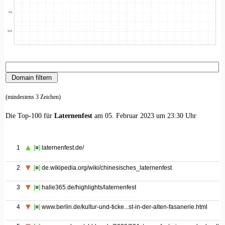
(mindestens 3 Zeichen)
Die Top-100 für
Laternenfest
am 05. Februar 2023 um 23:30 Uhr
1
[■]
laternenfest.de/
2
[■]
de.wikipedia.org/wiki/chinesisches_laternenfest
3
[■]
halle365.de/highlights/laternenfest
4
[■]
www.berlin.de/kultur-und-ticke...st-in-der-alten-fasanerie.html