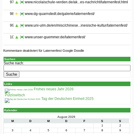
97
[■]
www.nicolaischule-verden.de/ak...es-nachricht/laternenfest.html
98
[■]
www.dg-quarnstedt.de/galerie/laternenfest/
99
[■]
www.uni-ulm.de/en/misc/chinese...inesische-kultur/laternenfest/
100
[■]
www.unser-guemmer.de/laternenfest/
Kommentare deaktiviert
für Laternenfest Google Doodle
Suchen
Suche nach:
Links
Frohes neues Jahr 2026
Putzlowitsch
Tag der Deutschen Einheit 2025
Kalender
August 2026
M
D
M
D
F
S
S
1
2
3
4
5
6
7
8
9