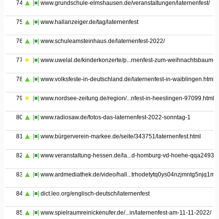
74
[■]
www.grundschule-elmshausen.de/veranstaltungen/laternenfest/
75
[■]
www.hallanzeiger.de/tag/laternenfest
76
[■]
www.schuleamsteinhaus.de/laternenfest-2022/
77
[■]
www.uwelal.de/kinderkonzerte/p...rnenfest-zum-weihnachtsbaum-4
78
[■]
www.volksfeste-in-deutschland.de/laternenfest-in-waiblingen.html
79
[■]
www.nordsee-zeitung.de/region/...nfest-in-heeslingen-97099.html
80
[■]
www.radiosaw.de/fotos-das-laternenfest-2022-sonntag-1
81
[■]
www.bürgerverein-markee.de/seite/343751/laternenfest.html
82
[■]
www.veranstaltung-hessen.de/la...d-homburg-vd-hoehe-qqa24939
83
[■]
www.ardmediathek.de/video/hall...trhodetytq0ys04nzjmntg5njq1mz
84
[■]
dict.leo.org/englisch-deutsch/laternenfest
85
[■]
www.spielraumreinickenufer.de/...in/laternenfest-am-11-11-2022/