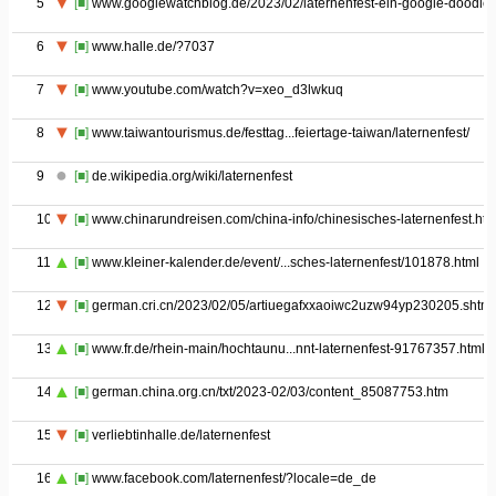
5
[■]
www.googlewatchblog.de/2023/02/laternenfest-ein-google-doodle/
6
[■]
www.halle.de/?7037
7
[■]
www.youtube.com/watch?v=xeo_d3lwkuq
8
[■]
www.taiwantourismus.de/festtag...feiertage-taiwan/laternenfest/
9
[■]
de.wikipedia.org/wiki/laternenfest
10
[■]
www.chinarundreisen.com/china-info/chinesisches-laternenfest.ht
11
[■]
www.kleiner-kalender.de/event/...sches-laternenfest/101878.html
12
[■]
german.cri.cn/2023/02/05/artiuegafxxaoiwc2uzw94yp230205.shtml
13
[■]
www.fr.de/rhein-main/hochtaunu...nnt-laternenfest-91767357.html
14
[■]
german.china.org.cn/txt/2023-02/03/content_85087753.htm
15
[■]
verliebtinhalle.de/laternenfest
16
[■]
www.facebook.com/laternenfest/?locale=de_de