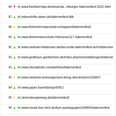
86
[■]
www.frankfurt-tipp.de/veransta...mburger-laternenfest-2022.html
87
[■]
lebenshilfe-aalen.de/laternenfest-iktb
88
[■]
www.flohimohr.tv/produkt-schlagwort/laternenfest/
89
[■]
www.felsenmeerschule.info/news/117-laternenfest
90
[■]
www.seebad-hiddensee.de/das-erste-laternenfest-auf-hiddensee/
91
[■]
www.gasthaus-gantenham.de/index.php/veranstaltungen/laternenfe
92
[■]
www.istockphoto.com/de/fotos/laternenfest
93
[■]
www.verband-wohneigentum.de/sg-strecknitz/on226847
94
[■]
www.japan.travel/de/spot/361/
95
[■]
ahrensburgerweg.de/laternenfest/
96
[■]
www.musik-fuer-dich.de/fuer-paedagogen/248663/laternenfest