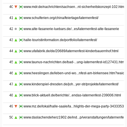
40
[■]
www.mdr.de/nachrichten/sachsen...nt-sicherheitskonzept-102.html
41
[■]
www.schulferien.org/china/feiertage/laternenfest/
42
[■]
www.alte-fasanerie-luebars.de/...es/laternenfest-alte-fasanerie
43
[■]
halle-touristinformation.de/portfolio/laternenfest/
44
[■]
www.ufafabrik.de/de/20689/laternenfest-kinderbauernhof.html
45
[■]
www.taunus-nachrichten.de/bad-...ung-laternenfest-id127431.html
46
[■]
www.heeslingen.de/leben-und-wo...nfest-am-birkensee.htm?waid=
47
[■]
www.kinderspiel-dresden.de/joh...yer-str/projekte/laternenfest/
48
[■]
www.blick-aktuell.de/berichte/...endas-laternenfest-239006.html
49
[■]
www.mz.de/lokal/halle-saale/la...hlights-der-mega-party-3433353
50
[■]
www.daslachendeherz1902.de/ind...p/veranstaltungen/laternenfest