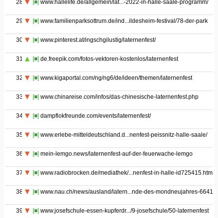
28
[■]
www.hallelife.de/allgemein/lat...-2022-in-halle-saale-programm/
29
[■]
www.familienparksottrum.de/ind...ildesheim-festival/78-der-park
30
[■]
www.pinterest.at/ingschgilustig/laternenfest/
31
[■]
de.freepik.com/fotos-vektoren-kostenlos/laternenfest
32
[■]
www.kigaportal.com/ng/ng6/de/ideen/themen/laternenfest
33
[■]
www.chinareise.com/infos/das-chinesische-laternenfest.php
34
[■]
dampflokfreunde.com/events/laternenfest/
35
[■]
www.erlebe-mitteldeutschland.d...nenfest-peissnitz-halle-saale/
36
[■]
mein-lemgo.news/laternenfest-auf-der-feuerwache-lemgo
37
[■]
www.radiobrocken.de/mediathek/...nenfest-in-halle-id725415.html
38
[■]
www.nau.ch/news/ausland/latern...nde-des-mondneujahres-66412
39
[■]
www.josefschule-essen-kupferdr.../9-josefschule/50-laternenfest