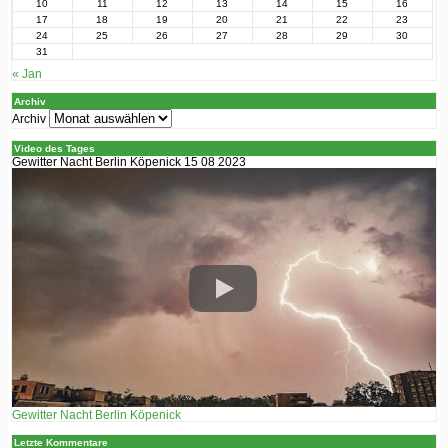
10
11
12
13
14
15
16
17
18
19
20
21
22
23
24
25
26
27
28
29
30
31
« Jan
Archiv
Archiv
Video des Tages
Gewitter Nacht Berlin Köpenick 15 08 2023
Gewitter Nacht Berlin Köpenick
Letzte Kommentare