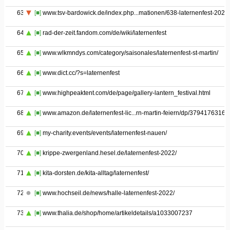
63
[■]
www.tsv-bardowick.de/index.php...mationen/638-laternenfest-2022
64
[■]
rad-der-zeit.fandom.com/de/wiki/laternenfest
65
[■]
www.wlkmndys.com/category/saisonales/laternenfest-st-martin/
66
[■]
www.dict.cc/?s=laternenfest
67
[■]
www.highpeaktent.com/de/page/gallery-lantern_festival.html
68
[■]
www.amazon.de/laternenfest-lic...rn-martin-feiern/dp/3794176316
69
[■]
my-charity.events/events/laternenfest-nauen/
70
[■]
krippe-zwergenland.hesel.de/laternenfest-2022/
71
[■]
kita-dorsten.de/kita-alltag/laternenfest/
72
[■]
www.hochseil.de/news/halle-laternenfest-2022/
73
[■]
www.thalia.de/shop/home/artikeldetails/a1033007237