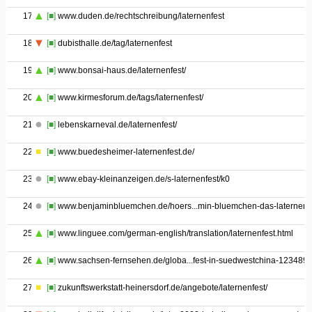
17
[■]
www.duden.de/rechtschreibung/laternenfest
18
[■]
dubisthalle.de/tag/laternenfest
19
[■]
www.bonsai-haus.de/laternenfest/
20
[■]
www.kirmesforum.de/tags/laternenfest/
21
[■]
lebenskarneval.de/laternenfest/
22
[■]
www.buedesheimer-laternenfest.de/
23
[■]
www.ebay-kleinanzeigen.de/s-laternenfest/k0
24
[■]
www.benjaminbluemchen.de/hoers...min-bluemchen-das-laternenf
25
[■]
www.linguee.com/german-english/translation/laternenfest.html
26
[■]
www.sachsen-fernsehen.de/globa...fest-in-suedwestchina-1234897
27
[■]
zukunftswerkstatt-heinersdorf.de/angebote/laternenfest/