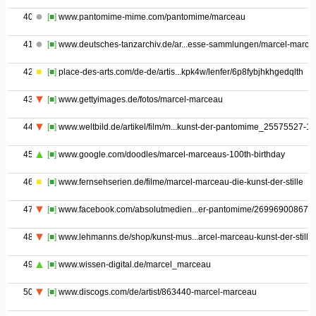
40
[■]
www.pantomime-mime.com/pantomime/marceau
41
[■]
www.deutsches-tanzarchiv.de/ar...esse-sammlungen/marcel-marce
42
[■]
place-des-arts.com/de-de/artis...kpk4w/lenfer/6p8fybjhkhgedqlth
43
[■]
www.gettyimages.de/fotos/marcel-marceau
44
[■]
www.weltbild.de/artikel/film/m...kunst-der-pantomime_25575527-1
45
[■]
www.google.com/doodles/marcel-marceaus-100th-birthday
46
[■]
www.fernsehserien.de/filme/marcel-marceau-die-kunst-der-stille
47
[■]
www.facebook.com/absolutmedien...er-pantomime/269969008673
48
[■]
www.lehmanns.de/shop/kunst-mus...arcel-marceau-kunst-der-stille
49
[■]
www.wissen-digital.de/marcel_marceau
50
[■]
www.discogs.com/de/artist/863440-marcel-marceau