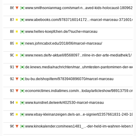
86
[■]
www.smithsonianmag.com/smart-n...aved-kids-holocaust-1809625
87
[■]
www.abebooks.com/9783716014172...-marcel-marceau-37160141
88
[■]
www.helles-koepfchen.de/?suche=marceau
89
[■]
news.johncabot.edu/2018/06/marcel-marceau/
90
[■]
www.news.de/tv-aktuell/8568097...nline-in-der-arte-mediathek/1/
91
[■]
de.knews.media/nachrichten/mar...uhmtesten-pantomimen-der-welt
92
[■]
bu-bu.de/shop/item/9783940896070/marcel-marceau
93
[■]
economictimes.indiatimes.com/n...today/articleshow/98913759.cms
94
[■]
www.kunstnet.de/werk/402530-marcel-marceau
95
[■]
www.ebay-kleinanzeigen.de/s-an...e-signiert/2357661831-240-183
96
[■]
www.kinokalender.com/news1481_...-der-held-im-wahren-leben.ht