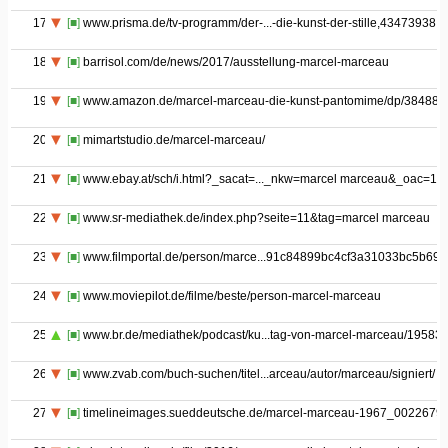
17
[■]
www.prisma.de/tv-programm/der-...-die-kunst-der-stille,43473938
18
[■]
barrisol.com/de/news/2017/ausstellung-marcel-marceau
19
[■]
www.amazon.de/marcel-marceau-die-kunst-pantomime/dp/38488
20
[■]
mimartstudio.de/marcel-marceau/
21
[■]
www.ebay.at/sch/i.html?_sacat=..._nkw=marcel marceau&_oac=1
22
[■]
www.sr-mediathek.de/index.php?seite=11&tag=marcel marceau
23
[■]
www.filmportal.de/person/marce...91c84899bc4cf3a31033bc5b69
24
[■]
www.moviepilot.de/filme/beste/person-marcel-marceau
25
[■]
www.br.de/mediathek/podcast/ku...tag-von-marcel-marceau/19583
26
[■]
www.zvab.com/buch-suchen/titel...arceau/autor/marceau/signiert/
27
[■]
timelineimages.sueddeutsche.de/marcel-marceau-1967_0022679