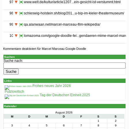
97
[■]
www.welt.de/kultur/article1207...ein-gesicht-ist-verstummt.html
98
[■]
schleswig-holstein.sh/blog/201...u-bip-im-kieler-theatermuseum/
99
[■]
qa.alanwaan.net/marcel-marceau-film-wikipedia/
100
[■]
lomazoma.com/google-doodle-fei...gendaeren-mime-marcel-marce
Kommentare deaktiviert
für Marcel Marceau Google Doodle
Suchen
Suche nach:
Links
Frohes neues Jahr 2026
Putzlowitsch
Tag der Deutschen Einheit 2025
Kalender
August 2026
M
D
M
D
F
S
S
1
2
3
4
5
6
7
8
9