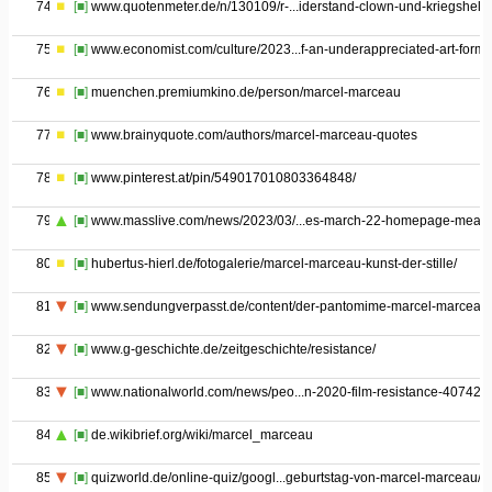
74
[■]
www.quotenmeter.de/n/130109/r-...iderstand-clown-und-kriegsheld
75
[■]
www.economist.com/culture/2023...f-an-underappreciated-art-form
76
[■]
muenchen.premiumkino.de/person/marcel-marceau
77
[■]
www.brainyquote.com/authors/marcel-marceau-quotes
78
[■]
www.pinterest.at/pin/549017010803364848/
79
[■]
www.masslive.com/news/2023/03/...es-march-22-homepage-mean.
80
[■]
hubertus-hierl.de/fotogalerie/marcel-marceau-kunst-der-stille/
81
[■]
www.sendungverpasst.de/content/der-pantomime-marcel-marceau
82
[■]
www.g-geschichte.de/zeitgeschichte/resistance/
83
[■]
www.nationalworld.com/news/peo...n-2020-film-resistance-407421
84
[■]
de.wikibrief.org/wiki/marcel_marceau
85
[■]
quizworld.de/online-quiz/googl...geburtstag-von-marcel-marceau/