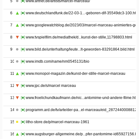
5
[■]
www.artnet.de/artists/marcel-marceau/
6
[■]
www.deutschlandfunk.de/22-03-1...-geboren-dlf-35549dc3-100.htm
7
[■]
www.googlewatchblog.de/2023/03/marcel-marceau-animiertes-goo
8
[■]
www.tvspielfilm.de/mediathek/d...kunst-der-stille,11798803.html
9
[■]
www.bild.de/unterhaltung/leute...lt-geworden-83291864.bild.html
10
[■]
www.imdb.com/name/nm0545131/bio
11
[■]
www.monopol-magazin.de/kunst-der-stille-marcel-marceau
12
[■]
www.jpc.de/s/marcel marceau
13
[■]
www.froelichundkaufmann.de/nic...antomime-und-andere-filme.htm
14
[■]
programm.ard.de/tv/arte/der-pa...el-marceau/eid_2872440008812
15
[■]
litho-store.de/p/marcel-marceau-1961
16
[■]
www.augsburger-allgemeine.de/p...pfer-pantomime-id65927156.ht