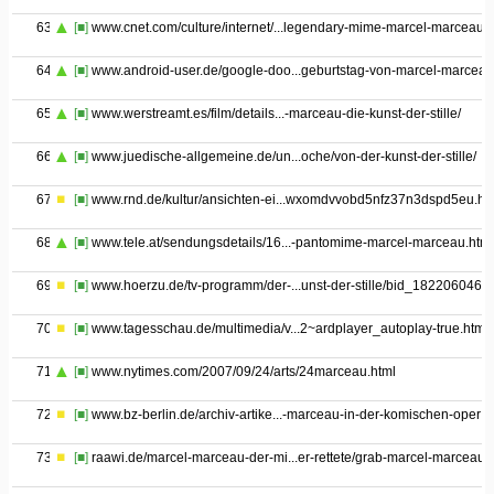
63
[■]
www.cnet.com/culture/internet/...legendary-mime-marcel-marceau/
64
[■]
www.android-user.de/google-doo...geburtstag-von-marcel-marceau
65
[■]
www.werstreamt.es/film/details...-marceau-die-kunst-der-stille/
66
[■]
www.juedische-allgemeine.de/un...oche/von-der-kunst-der-stille/
67
[■]
www.rnd.de/kultur/ansichten-ei...wxomdvvobd5nfz37n3dspd5eu.ht
68
[■]
www.tele.at/sendungsdetails/16...-pantomime-marcel-marceau.html
69
[■]
www.hoerzu.de/tv-programm/der-...unst-der-stille/bid_182206046/
70
[■]
www.tagesschau.de/multimedia/v...2~ardplayer_autoplay-true.html
71
[■]
www.nytimes.com/2007/09/24/arts/24marceau.html
72
[■]
www.bz-berlin.de/archiv-artike...-marceau-in-der-komischen-oper
73
[■]
raawi.de/marcel-marceau-der-mi...er-rettete/grab-marcel-marceau