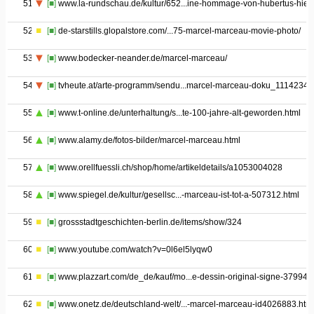
51
[■]
www.la-rundschau.de/kultur/652...ine-hommage-von-hubertus-hierl
52
[■]
de-starstills.glopalstore.com/...75-marcel-marceau-movie-photo/
53
[■]
www.bodecker-neander.de/marcel-marceau/
54
[■]
tvheute.at/arte-programm/sendu...marcel-marceau-doku_1114234
55
[■]
www.t-online.de/unterhaltung/s...te-100-jahre-alt-geworden.html
56
[■]
www.alamy.de/fotos-bilder/marcel-marceau.html
57
[■]
www.orellfuessli.ch/shop/home/artikeldetails/a1053004028
58
[■]
www.spiegel.de/kultur/gesellsc...-marceau-ist-tot-a-507312.html
59
[■]
grossstadtgeschichten-berlin.de/items/show/324
60
[■]
www.youtube.com/watch?v=0l6el5lyqw0
61
[■]
www.plazzart.com/de_de/kauf/mo...e-dessin-original-signe-379947
62
[■]
www.onetz.de/deutschland-welt/...-marcel-marceau-id4026883.htm