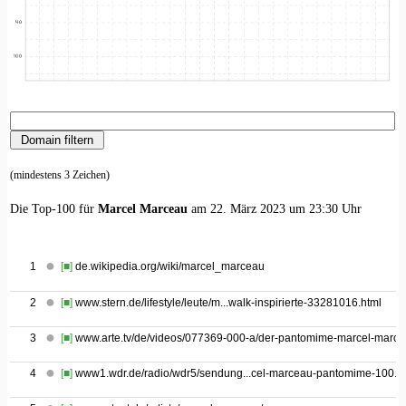
(mindestens 3 Zeichen)
Die Top-100 für
Marcel Marceau
am 22. März 2023 um 23:30 Uhr
1
[■]
de.wikipedia.org/wiki/marcel_marceau
2
[■]
www.stern.de/lifestyle/leute/m...walk-inspirierte-33281016.html
3
[■]
www.arte.tv/de/videos/077369-000-a/der-pantomime-marcel-marce
4
[■]
www1.wdr.de/radio/wdr5/sendung...cel-marceau-pantomime-100.h