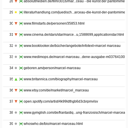
28
[■]
absolutmedien.de/film/3016/mar...ceau - die kunst der pantomime
29
[■]
literaturhandlung.com/juedisch...arceau-die-kunst-der-pantomime
30
[■]
www.filmstarts.de/personen/35853.html
31
[■]
www.cinema.de/stars/star/marce...u,1588699,applicationstar.html
32
[■]
www.booklooker.de/bücher/angebote/infotext=marcel marceau
33
[■]
www.medimops.de/marcel-marceau...dene-ausgabe-m0376410064
34
[■]
geboren.am/person/marcel-marceau
35
[■]
www.britannica.com/biography/marcel-marceau
36
[■]
www.etsy.com/de/market/marcel_marceau
37
[■]
open.spotify.com/artist/4k99ldthgb6d3cbrpmvlsv
38
[■]
www.gymglish.com/de/frantastiq...ung-franzosisch/marcel-marceau
39
[■]
whoswho.de/bio/marcel-marceau.html