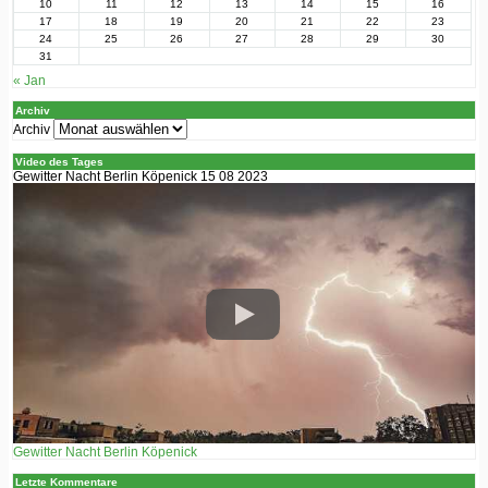
10
11
12
13
14
15
16
17
18
19
20
21
22
23
24
25
26
27
28
29
30
31
« Jan
Archiv
Archiv
Video des Tages
Gewitter Nacht Berlin Köpenick 15 08 2023
Gewitter Nacht Berlin Köpenick
Letzte Kommentare