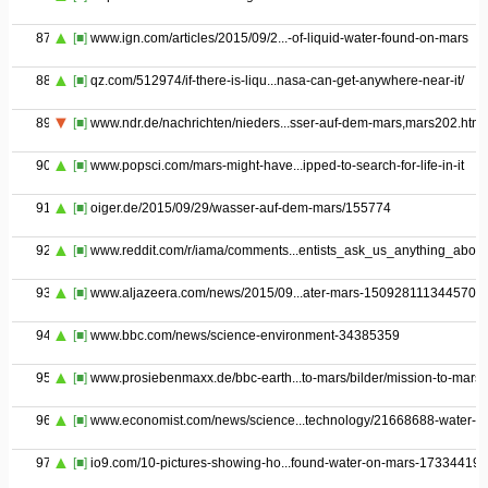
87
[■]
www.ign.com/articles/2015/09/2...-of-liquid-water-found-on-mars
88
[■]
qz.com/512974/if-there-is-liqu...nasa-can-get-anywhere-near-it/
89
[■]
www.ndr.de/nachrichten/nieders...sser-auf-dem-mars,mars202.html
90
[■]
www.popsci.com/mars-might-have...ipped-to-search-for-life-in-it
91
[■]
oiger.de/2015/09/29/wasser-auf-dem-mars/155774
92
[■]
www.reddit.com/r/iama/comments...entists_ask_us_anything_about
93
[■]
www.aljazeera.com/news/2015/09...ater-mars-150928111344570.h
94
[■]
www.bbc.com/news/science-environment-34385359
95
[■]
www.prosiebenmaxx.de/bbc-earth...to-mars/bilder/mission-to-mars
96
[■]
www.economist.com/news/science...technology/21668688-water-m
97
[■]
io9.com/10-pictures-showing-ho...found-water-on-mars-17334419