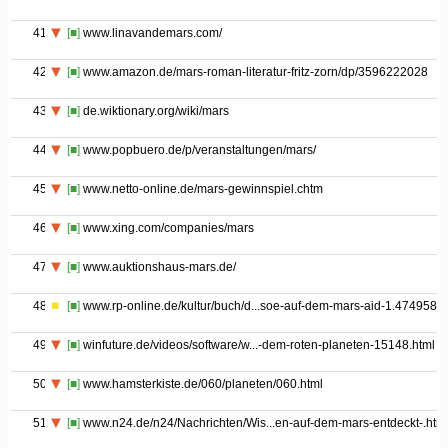
41
[■]
www.linavandemars.com/
42
[■]
www.amazon.de/mars-roman-literatur-fritz-zorn/dp/3596222028
43
[■]
de.wiktionary.org/wiki/mars
44
[■]
www.popbuero.de/p/veranstaltungen/mars/
45
[■]
www.netto-online.de/mars-gewinnspiel.chtm
46
[■]
www.xing.com/companies/mars
47
[■]
www.auktionshaus-mars.de/
48
[■]
www.rp-online.de/kultur/buch/d...soe-auf-dem-mars-aid-1.4749580
49
[■]
winfuture.de/videos/software/w...-dem-roten-planeten-15148.html
50
[■]
www.hamsterkiste.de/060/planeten/060.html
51
[■]
www.n24.de/n24/Nachrichten/Wis...en-auf-dem-mars-entdeckt-.htm