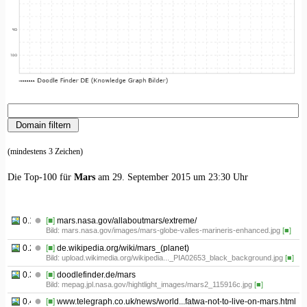
(mindestens 3 Zeichen)
Die Top-100 für
Mars
am 29. September 2015 um 23:30 Uhr
0.1
[■]
mars.nasa.gov/allaboutmars/extreme/
Bild: mars.nasa.gov/images/mars-globe-valles-marineris-enhanced.jpg
[■]
0.2
[■]
de.wikipedia.org/wiki/mars_(planet)
Bild: upload.wikimedia.org/wikipedia..._PIA02653_black_background.jpg
[■]
0.3
[■]
doodlefinder.de/mars
Bild: mepag.jpl.nasa.gov/hightlight_images/mars2_115916c.jpg
[■]
0.4
[■]
www.telegraph.co.uk/news/world...fatwa-not-to-live-on-mars.html