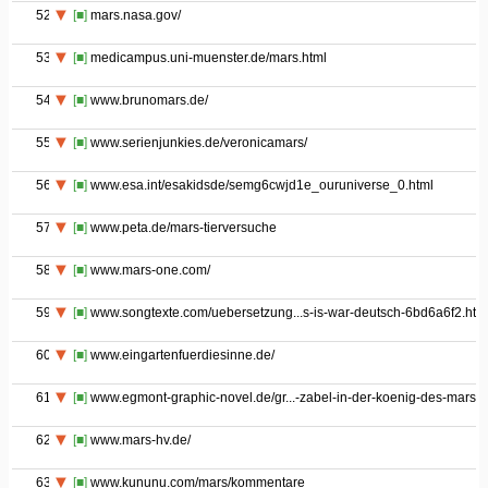
52
[■]
mars.nasa.gov/
53
[■]
medicampus.uni-muenster.de/mars.html
54
[■]
www.brunomars.de/
55
[■]
www.serienjunkies.de/veronicamars/
56
[■]
www.esa.int/esakidsde/semg6cwjd1e_ouruniverse_0.html
57
[■]
www.peta.de/mars-tierversuche
58
[■]
www.mars-one.com/
59
[■]
www.songtexte.com/uebersetzung...s-is-war-deutsch-6bd6a6f2.htm
60
[■]
www.eingartenfuerdiesinne.de/
61
[■]
www.egmont-graphic-novel.de/gr...-zabel-in-der-koenig-des-mars/
62
[■]
www.mars-hv.de/
63
[■]
www.kununu.com/mars/kommentare