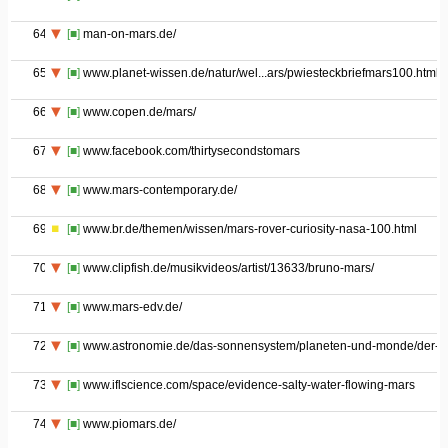
64
[■]
man-on-mars.de/
65
[■]
www.planet-wissen.de/natur/wel...ars/pwiesteckbriefmars100.html
66
[■]
www.copen.de/mars/
67
[■]
www.facebook.com/thirtysecondstomars
68
[■]
www.mars-contemporary.de/
69
[■]
www.br.de/themen/wissen/mars-rover-curiosity-nasa-100.html
70
[■]
www.clipfish.de/musikvideos/artist/13633/bruno-mars/
71
[■]
www.mars-edv.de/
72
[■]
www.astronomie.de/das-sonnensystem/planeten-und-monde/der-m
73
[■]
www.iflscience.com/space/evidence-salty-water-flowing-mars
74
[■]
www.piomars.de/