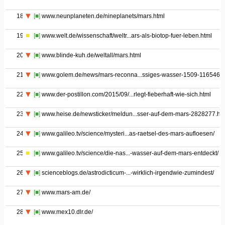
18
[■]
www.neunplaneten.de/nineplanets/mars.html
19
[■]
www.welt.de/wissenschaft/weltr...ars-als-biotop-fuer-leben.html
20
[■]
www.blinde-kuh.de/weltall/mars.html
21
[■]
www.golem.de/news/mars-reconna...ssiges-wasser-1509-116546.h
22
[■]
www.der-postillon.com/2015/09/...rlegt-fieberhaft-wie-sich.html
23
[■]
www.heise.de/newsticker/meldun...sser-auf-dem-mars-2828277.ht
24
[■]
www.galileo.tv/science/mysteri...as-raetsel-des-mars-aufloesen/
25
[■]
www.galileo.tv/science/die-nas...-wasser-auf-dem-mars-entdeckt/
26
[■]
scienceblogs.de/astrodicticum-...-wirklich-irgendwie-zumindest/
27
[■]
www.mars-am.de/
28
[■]
www.mex10.dlr.de/