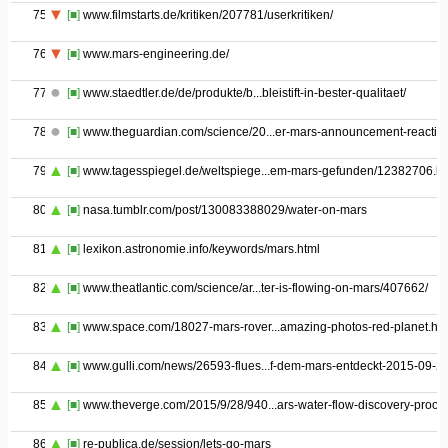
75
[■]
www.filmstarts.de/kritiken/207781/userkritiken/
76
[■]
www.mars-engineering.de/
77
[■]
www.staedtler.de/de/produkte/b...bleistift-in-bester-qualitaet/
78
[■]
www.theguardian.com/science/20...er-mars-announcement-reactio
79
[■]
www.tagesspiegel.de/weltspiege...em-mars-gefunden/12382706.ht
80
[■]
nasa.tumblr.com/post/130083388029/water-on-mars
81
[■]
lexikon.astronomie.info/keywords/mars.html
82
[■]
www.theatlantic.com/science/ar...ter-is-flowing-on-mars/407662/
83
[■]
www.space.com/18027-mars-rover...amazing-photos-red-planet.htm
84
[■]
www.gulli.com/news/26593-flues...f-dem-mars-entdeckt-2015-09-2
85
[■]
www.theverge.com/2015/9/28/940...ars-water-flow-discovery-proof
86
[■]
re-publica.de/session/lets-go-mars