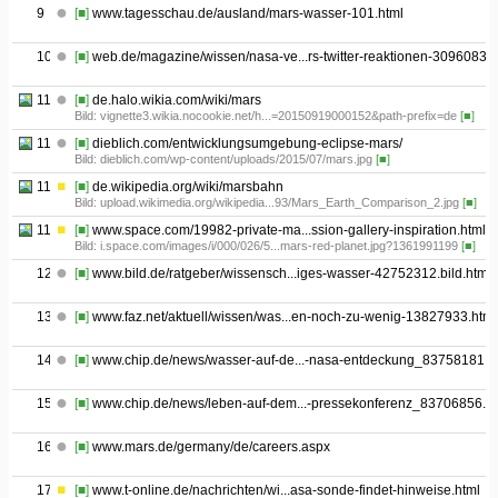
9
[■]
www.tagesschau.de/ausland/mars-wasser-101.html
10
[■]
web.de/magazine/wissen/nasa-ve...rs-twitter-reaktionen-30960838
11.1
[■]
de.halo.wikia.com/wiki/mars
Bild: vignette3.wikia.nocookie.net/h...=20150919000152&path-prefix=de
[■]
11.2
[■]
dieblich.com/entwicklungsumgebung-eclipse-mars/
Bild: dieblich.com/wp-content/uploads/2015/07/mars.jpg
[■]
11.3
[■]
de.wikipedia.org/wiki/marsbahn
Bild: upload.wikimedia.org/wikipedia...93/Mars_Earth_Comparison_2.jpg
[■]
11.4
[■]
www.space.com/19982-private-ma...ssion-gallery-inspiration.html
Bild: i.space.com/images/i/000/026/5...mars-red-planet.jpg?1361991199
[■]
12
[■]
www.bild.de/ratgeber/wissensch...iges-wasser-42752312.bild.html
13
[■]
www.faz.net/aktuell/wissen/was...en-noch-zu-wenig-13827933.html
14
[■]
www.chip.de/news/wasser-auf-de...-nasa-entdeckung_83758181.h
15
[■]
www.chip.de/news/leben-auf-dem...-pressekonferenz_83706856.ht
16
[■]
www.mars.de/germany/de/careers.aspx
17
[■]
www.t-online.de/nachrichten/wi...asa-sonde-findet-hinweise.html