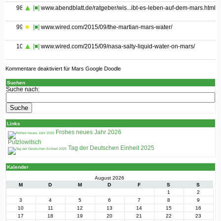
98
[■]
www.abendblatt.de/ratgeber/wis...ibt-es-leben-auf-dem-mars.html
99
[■]
www.wired.com/2015/09/the-martian-mars-water/
100
[■]
www.wired.com/2015/09/nasa-salty-liquid-water-on-mars/
Kommentare deaktiviert
für Mars Google Doodle
Suchen
Suche nach:
Links
Frohes neues Jahr 2026
Putzlowitsch
Tag der Deutschen Einheit 2025
Kalender
August 2026
M
D
M
D
F
S
S
1
2
3
4
5
6
7
8
9
10
11
12
13
14
15
16
17
18
19
20
21
22
23