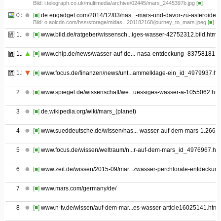
Bild: i.telegraph.co.uk/multimedia/archive/02445/mars_2445397b.jpg
[■]
0.5
[■]
de.engadget.com/2014/12/03/nas...-mars-und-davor-zu-asteroiden/
Bild: o.aolcdn.com/hss/storage/midas...201182168/journey_to_mars.jpeg
[■]
1.1
[■]
www.bild.de/ratgeber/wissensch...iges-wasser-42752312.bild.html
1.2
[■]
www.chip.de/news/wasser-auf-de...-nasa-entdeckung_83758181.h
1.3
[■]
www.focus.de/finanzen/news/unt...ammelklage-ein_id_4979937.ht
2
[■]
www.spiegel.de/wissenschaft/we...uessiges-wasser-a-1055062.htm
3
[■]
de.wikipedia.org/wiki/mars_(planet)
4
[■]
www.sueddeutsche.de/wissen/nas...-wasser-auf-dem-mars-1.2668
5
[■]
www.focus.de/wissen/weltraum/n...r-auf-dem-mars_id_4976967.htm
6
[■]
www.zeit.de/wissen/2015-09/mar...zwasser-perchlorate-entdeckun
7
[■]
www.mars.com/germany/de/
8
[■]
www.n-tv.de/wissen/auf-dem-mar...es-wasser-article16025141.html