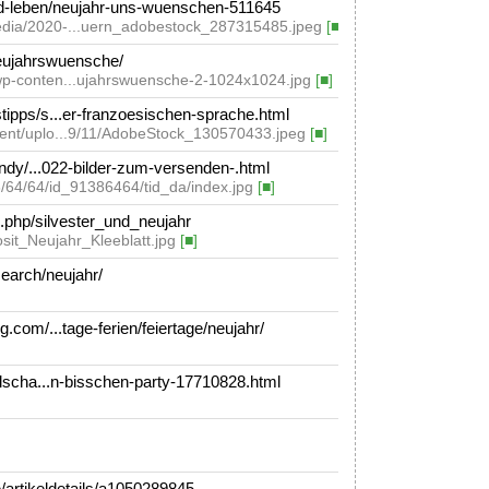
-leben/neujahr-uns-wuenschen-511645
edia/2020-...uern_adobestock_287315485.jpeg
[■]
eujahrswuensche/
wp-conten...ujahrswuensche-2-1024x1024.jpg
[■]
ipps/s...er-franzoesischen-sprache.html
tent/uplo...9/11/AdobeStock_130570433.jpeg
[■]
andy/...022-bilder-zum-versenden-.html
/38/64/64/id_91386464/tid_da/index.jpg
[■]
.php/silvester_und_neujahr
osit_Neujahr_Kleeblatt.jpg
[■]
earch/neujahr/
com/...tage-ferien/feiertage/neujahr/
lscha...n-bisschen-party-17710828.html
artikeldetails/a1050289845