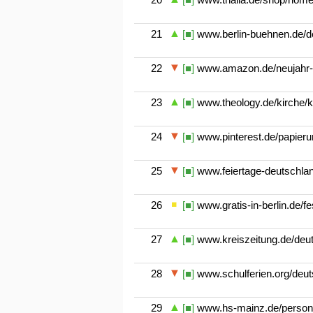
21
[■]
www.berlin-buehnen.de/de
22
[■]
www.amazon.de/neujahr-r
23
[■]
www.theology.de/kirche/k
24
[■]
www.pinterest.de/papieru
25
[■]
www.feiertage-deutschlan
26
[■]
www.gratis-in-berlin.de/fe
27
[■]
www.kreiszeitung.de/deu
28
[■]
www.schulferien.org/deuts
29
[■]
www.hs-mainz.de/persone