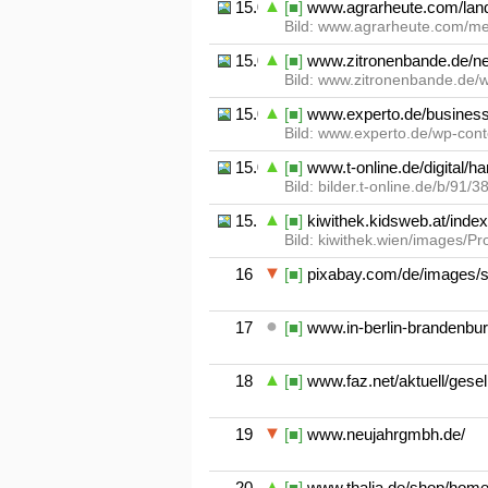
15.06
[■]
www.agrarheute.com/land
Bild: www.agrarheute.com/m
15.07
[■]
www.zitronenbande.de/n
Bild: www.zitronenbande.de/
15.08
[■]
www.experto.de/businesst
Bild: www.experto.de/wp-con
15.09
[■]
www.t-online.de/digital/h
Bild: bilder.t-online.de/b/91
15.1
[■]
kiwithek.kidsweb.at/index
Bild: kiwithek.wien/images/Pr
16
[■]
pixabay.com/de/images/s
17
[■]
www.in-berlin-brandenburg.
18
[■]
www.faz.net/aktuell/gesel
19
[■]
www.neujahrgmbh.de/
20
[■]
www.thalia.de/shop/home/