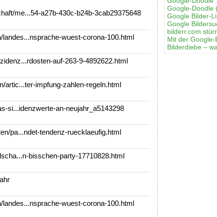
Google-Doodle 
Google-Doodle 
haft/me...54-a27b-430c-b24b-3cab29375648
Google Bilder-Li
Google Bilders
bilderr.соm stür
landes...nsprache-wuest-corona-100.html
Mit der Google-
Bilderdiebe – w
zidenz...rdosten-auf-263-9-4892622.html
artic...ter-impfung-zahlen-regeln.html
as-si...idenzwerte-an-neujahr_a5143298
en/pa...ndet-tendenz-ruecklaeufig.html
lscha...n-bisschen-party-17710828.html
ahr
landes...nsprache-wuest-corona-100.html