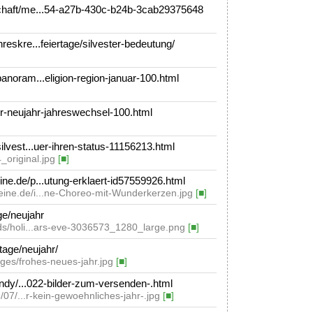
haft/me...54-a27b-430c-b24b-3cab29375648
eskre...feiertage/silvester-bedeutung/
noram...eligion-region-januar-100.html
r-neujahr-jahreswechsel-100.html
lvest...uer-ihren-status-11156213.html
4_original.jpg
[■]
e.de/p...utung-erklaert-id57559926.html
eine.de/i...ne-Choreo-mit-Wunderkerzen.jpg
[■]
ge/neujahr
ads/holi...ars-eve-3036573_1280_large.png
[■]
tage/neujahr/
ages/frohes-neues-jahr.jpg
[■]
andy/...022-bilder-zum-versenden-.html
16/07/...r-kein-gewoehnliches-jahr-.jpg
[■]