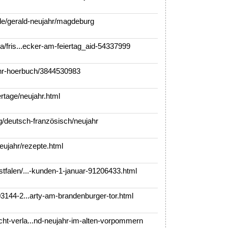
/gerald-neujahr/magdeburg
/fris...ecker-am-feiertag_aid-54337999
hr-hoerbuch/3844530983
rtage/neujahr.html
/deutsch-französisch/neujahr
ujahr/rezepte.html
falen/...-kunden-1-januar-91206433.html
3144-2...arty-am-brandenburger-tor.html
t-verla...nd-neujahr-im-alten-vorpommern