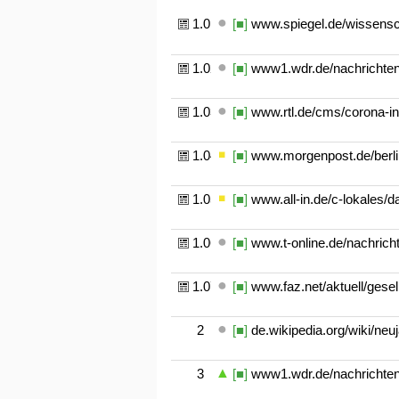
1.01
[■]
www.spiegel.de/wissensc
1.02
[■]
www1.wdr.de/nachrichten/
1.03
[■]
www.rtl.de/cms/corona-in
1.04
[■]
www.morgenpost.de/berlin/
1.05
[■]
www.all-in.de/c-lokales/d
1.06
[■]
www.t-online.de/nachricht
1.07
[■]
www.faz.net/aktuell/gesel
2
[■]
de.wikipedia.org/wiki/neuj
3
[■]
www1.wdr.de/nachrichten/