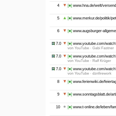
4
[■]
www.hna.de/welt/versend
5
[■]
www.merkur.de/politik/pete
6
[■]
www.augsburger-allgemein
7.01
[■]
www.youtube.com/watch
von YouTube · Gabi Fastner
7.02
[■]
www.youtube.com/watch
von YouTube · Ralf Krüger
7.03
[■]
www.youtube.com/watch
von YouTube · dznfirework
8
[■]
www.ferienwiki.de/feierta
9
[■]
www.sonntagsblatt.de/arti
10
[■]
www.t-online.de/leben/fami