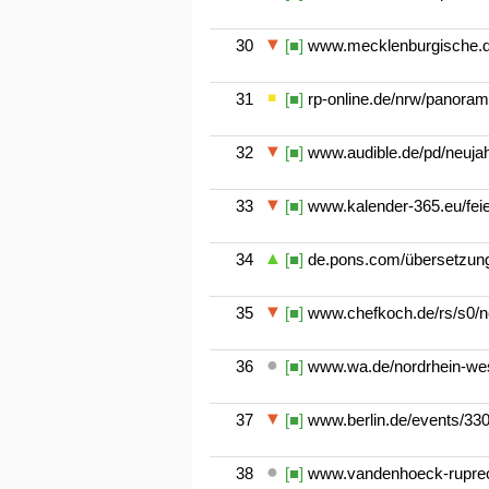
30
[■]
www.mecklenburgische.de
31
[■]
rp-online.de/nrw/panorama
32
[■]
www.audible.de/pd/neuja
33
[■]
www.kalender-365.eu/feie
34
[■]
de.pons.com/übersetzung
35
[■]
www.chefkoch.de/rs/s0/ne
36
[■]
www.wa.de/nordrhein-west
37
[■]
www.berlin.de/events/330
38
[■]
www.vandenhoeck-ruprech