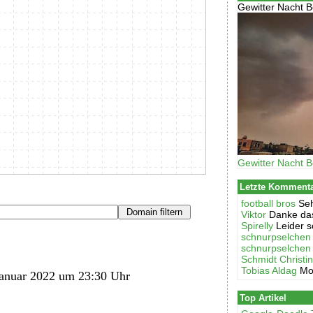
Gewitter Nacht B
Gewitter Nacht B
Letzte Komment
football bros
Seh
Viktor
Danke das
Spirelly
Leider s
schnurpselchen
schnurpselchen
Schmidt Christi
Tobias Aldag
Mo
anuar 2022 um 23:30 Uhr
Top Artikel