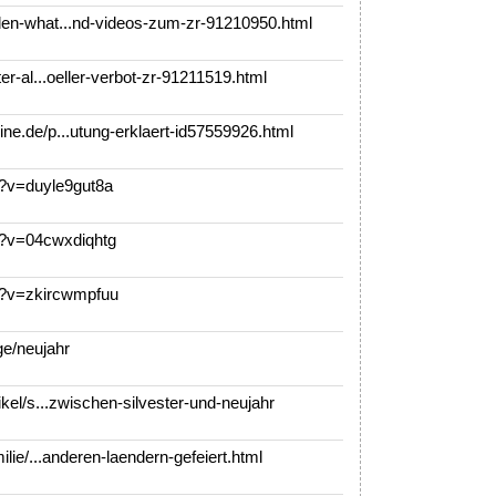
en-what...nd-videos-zum-zr-91210950.html
r-al...oeller-verbot-zr-91211519.html
e.de/p...utung-erklaert-id57559926.html
?v=duyle9gut8a
?v=04cwxdiqhtg
?v=zkircwmpfuu
ge/neujahr
kel/s...zwischen-silvester-und-neujahr
lie/...anderen-laendern-gefeiert.html