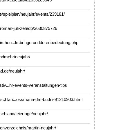
/spielplan/neujahr/events/239181/
oman-juli-zeh/dp/3630875726
irchen...ksbringerundderenbedeutung.php
ndmehr/neujahr/
d.de/neujahr/
stiv...hr-events-veranstaltungen-tips
tschlan...ossmann-dm-budni-91210903.html
chland/feiertage/neujahr/
nverzeichnis/martin-neujahr/