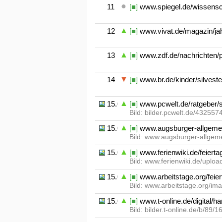
11
[■]
www.spiegel.de/wissensc
12
[■]
www.vivat.de/magazin/jahr
13
[■]
www.zdf.de/nachrichten/pa
14
[■]
www.br.de/kinder/silveste
15.01
[■]
www.pcwelt.de/ratgeber/si
Bild: bilder.pcwelt.de/432557
15.02
[■]
www.augsburger-allgemein
Bild: www.augsburger-allgem
15.03
[■]
www.ferienwiki.de/feierta
Bild: www.ferienwiki.de/uplo
15.04
[■]
www.arbeitstage.org/feier
Bild: www.arbeitstage.org/im
15.05
[■]
www.t-online.de/digital/h
Bild: bilder.t-online.de/b/89/