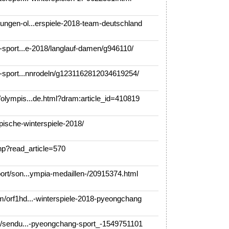
ngen-ol...erspiele-2018-team-deutschland
-sport...e-2018/langlauf-damen/g946110/
-sport...nnrodeln/g1231162812034619254/
lympis...de.html?dram:article_id=410819
ische-winterspiele-2018/
p?read_article=570
rt/son...ympia-medaillen-/20915374.html
orf1hd...-winterspiele-2018-pyeongchang
m/sendu...-pyeongchang-sport_-1549751101