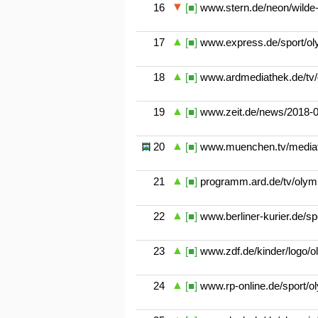
16
[■]
www.stern.de/neon/wilde-
17
[■]
www.express.de/sport/oly
18
[■]
www.ardmediathek.de/tv/
19
[■]
www.zeit.de/news/2018-0
20
[■]
www.muenchen.tv/mediathe
21
[■]
programm.ard.de/tv/olym
22
[■]
www.berliner-kurier.de/spo
23
[■]
www.zdf.de/kinder/logo/o
24
[■]
www.rp-online.de/sport/o