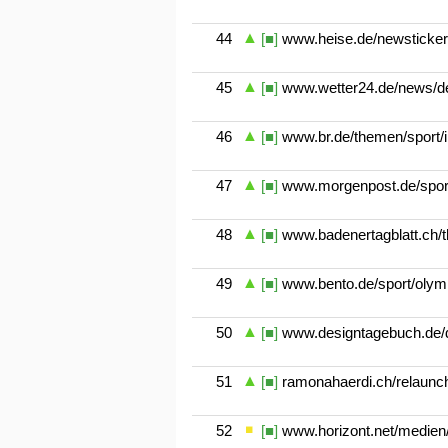
44
[■]
www.heise.de/newsticker
45
[■]
www.wetter24.de/news/deta
46
[■]
www.br.de/themen/sport/in
47
[■]
www.morgenpost.de/sport/a
48
[■]
www.badenertagblatt.ch/t
49
[■]
www.bento.de/sport/olym
50
[■]
www.designtagebuch.de/di
51
[■]
ramonahaerdi.ch/relaunch/
52
[■]
www.horizont.net/medien/