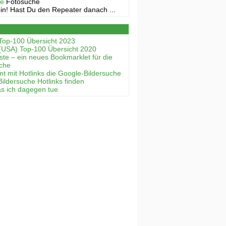
ne
Fotosuche
in! Hast Du den Repeater danach ...
Top-100 Übersicht 2023
(USA) Top-100 Übersicht 2020
ste – ein neues Bookmarklet für die
uche
mt mit Hotlinks die Google-Bildersuche
Bildersuche Hotlinks finden
as ich dagegen tue