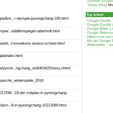
Schmidt Christi
Tobias Aldag
Mo
Top Artikel
a/live...r-olympia-pyeongchang-100.html
Google-Doodle 
Google-Doodle 
Google Bilder-Li
pia/...edaillenspiegel-ueberholt.html
Google Bilders
bilderr.соm stür
Mit der Google-
/arti...t-smeekens-stuerzt-schwer.html
Bilderdiebe – w
ia/index.html
a/pyeon...ngchang_sto6403025/story.shtml
ympische_winterspiele_2018
17/08/...18-der-zeitplan-in-pyeongchang
t/olym...8-in-pyeongchang-15213089.html