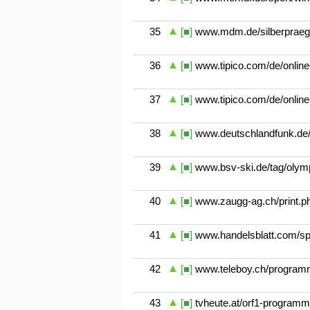
35
[■]
www.mdm.de/silberpraegu
36
[■]
www.tipico.com/de/online
37
[■]
www.tipico.com/de/online
38
[■]
www.deutschlandfunk.de/o
39
[■]
www.bsv-ski.de/tag/olymp
40
[■]
www.zaugg-ag.ch/print.ph
41
[■]
www.handelsblatt.com/spo
42
[■]
www.teleboy.ch/programm/
43
[■]
tvheute.at/orf1-program