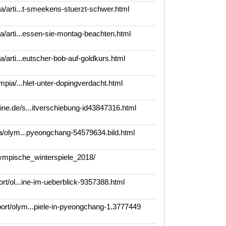
/arti...t-smeekens-stuerzt-schwer.html
/arti...essen-sie-montag-beachten.html
/arti...eutscher-bob-auf-goldkurs.html
mpia/...hlet-unter-dopingverdacht.html
e.de/s...itverschiebung-id43847316.html
a/olym...pyeongchang-54579634.bild.html
ympische_winterspiele_2018/
rt/ol...ine-im-ueberblick-9357388.html
rt/olym...piele-in-pyeongchang-1.3777449