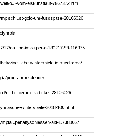
welt/o...-vom-eiskunstlauf-7867372.html
mpisch...st-gold-um-fussspitze-28106026
olympia
2/17/da...on-im-super-g-180217-99-116375
k/vide...che-winterspiele-in-suedkorea/
pia/programmkalender
rt/o...ht-hier-im-liveticker-28106026
lympische-winterspiele-2018-100.html
lympia...penaltyschiessen-aid-1.7380667