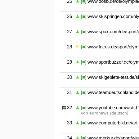
25
[■]
www.dosb.de/de/olympia/o
26
[■]
www.skispringen.com/oly
27
[■]
www.spox.com/de/sport/ol
28
[■]
www.focus.de/sport/olym
29
[■]
www.sportbuzzer.de/olym
30
[■]
www.skigebiete-test.de/s
31
[■]
www.teamdeutschland.de/
32
[■]
www.youtube.com/watch
von euronews (deutsch)
33
[■]
www.computerbild.de/arti
34
[■]
www.merkur.de/sport/winte