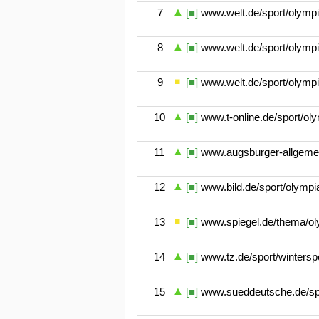
7
[■]
www.welt.de/sport/olympia
8
[■]
www.welt.de/sport/olympia
9
[■]
www.welt.de/sport/olympia
10
[■]
www.t-online.de/sport/oly
11
[■]
www.augsburger-allgemein
12
[■]
www.bild.de/sport/olympi
13
[■]
www.spiegel.de/thema/ol
14
[■]
www.tz.de/sport/winterspo
15
[■]
www.sueddeutsche.de/spo