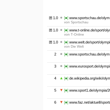
1.01
[■]
www.sportschau.de/olympi
von Sportschau
1.02
[■]
www.t-online.de/sport/olym
von T-Online
1.03
[■]
www.welt.de/sport/olympia
von Die Welt
2
[■]
www.sportschau.de/olymp
3
[■]
www.eurosport.de/olympi
4
[■]
de.wikipedia.org/wiki/ol
5
[■]
www.sport1.de/olympia/20
6
[■]
www.faz.net/aktuell/spor