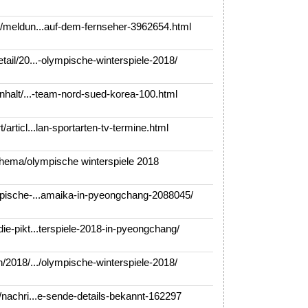
/meldun...auf-dem-fernseher-3962654.html
il/20...-olympische-winterspiele-2018/
halt/...-team-nord-sued-korea-100.html
rticl...lan-sportarten-tv-termine.html
hema/olympische winterspiele 2018
pische-...amaika-in-pyeongchang-2088045/
e-pikt...terspiele-2018-in-pyeongchang/
2018/.../olympische-winterspiele-2018/
nachri...e-sende-details-bekannt-162297