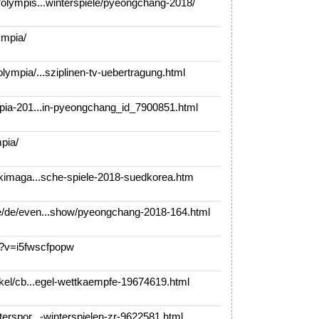
lympis...winterspiele/pyeongchang-2018/
mpia/
ympia/...sziplinen-tv-uebertragung.html
pia-201...in-pyeongchang_id_7900851.html
pia/
kimaga...sche-spiele-2018-suedkorea.htm
de/even...show/pyeongchang-2018-164.html
?v=i5fwscfpopw
kel/cb...egel-wettkaempfe-19674619.html
rspor...-winterspielen-zr-9622581.html