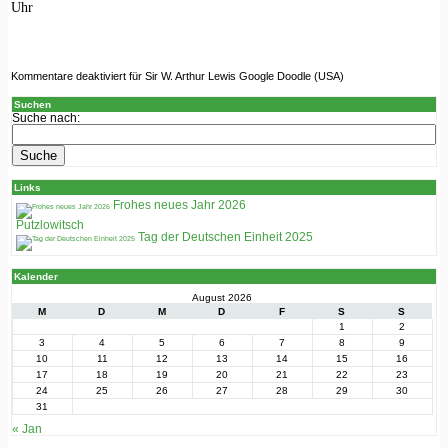
Uhr
Kommentare deaktiviert
für Sir W. Arthur Lewis Google Doodle (USA)
Suchen
Suche nach:
Links
Frohes neues Jahr 2026
Putzlowitsch
Tag der Deutschen Einheit 2025
Kalender
August 2026
M
D
M
D
F
S
S
1
2
3
4
5
6
7
8
9
10
11
12
13
14
15
16
17
18
19
20
21
22
23
24
25
26
27
28
29
30
31
« Jan