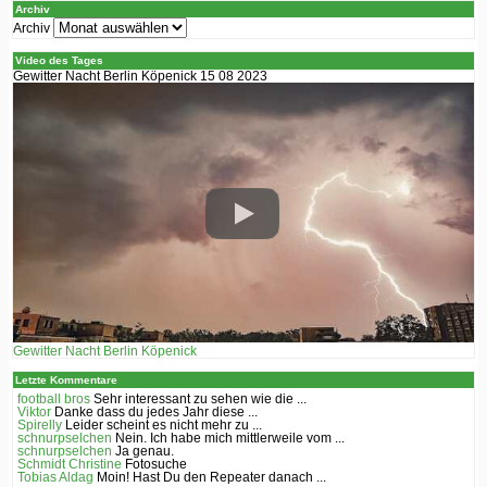
Archiv
Archiv
Video des Tages
Gewitter Nacht Berlin Köpenick 15 08 2023
Gewitter Nacht Berlin Köpenick
Letzte Kommentare
football bros
Sehr interessant zu sehen wie die ...
Viktor
Danke dass du jedes Jahr diese ...
Spirelly
Leider scheint es nicht mehr zu ...
schnurpselchen
Nein. Ich habe mich mittlerweile vom ...
schnurpselchen
Ja genau.
Schmidt Christine
Fotosuche
Tobias Aldag
Moin! Hast Du den Repeater danach ...