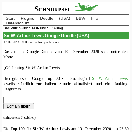
Schnurpsel
Start
Plugins
Doodle
(USA)
BBW
Info
Datenschutz
Das Putzlowitsch Test- und SEO-Blog
Sir W. Arthur Lewis Google Doodle (USA)
17.07.2015 09:33 von schnurpselchen in
Das aktuelle Google-Doodle vom 10. Dezember 2020 steht unter dem
Motto:
„Celebrating Sir W. Arthur Lewis“
Hier gibt es die Google-Top-100 zum Suchbegriff
Sir W. Arthur Lewis
,
jeweils stündlich zur halben Stunde aktualisiert und ein Ranking-
Diagramm.
(mindestens 3 Zeichen)
Die Top-100 für
Sir W. Arthur Lewis
am 10. Dezember 2020 um 23:30