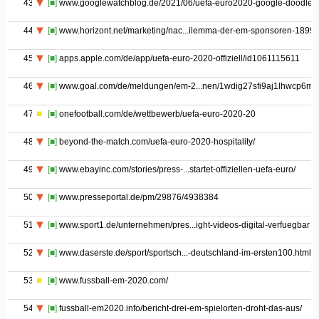
43
[■]
www.googlewatchblog.de/2021/06/uefa-euro2020-google-doodle/
44
[■]
www.horizont.net/marketing/nac...ilemma-der-em-sponsoren-1899
45
[■]
apps.apple.com/de/app/uefa-euro-2020-offiziell/id1061115611
46
[■]
www.goal.com/de/meldungen/em-2...nen/1wdig27sfi9aj1lhwcp6mt
47
[■]
onefootball.com/de/wettbewerb/uefa-euro-2020-20
48
[■]
beyond-the-match.com/uefa-euro-2020-hospitality/
49
[■]
www.ebayinc.com/stories/press-...startet-offiziellen-uefa-euro/
50
[■]
www.presseportal.de/pm/29876/4938384
51
[■]
www.sport1.de/unternehmen/pres...ight-videos-digital-verfuegbar
52
[■]
www.daserste.de/sport/sportsch...-deutschland-im-ersten100.html
53
[■]
www.fussball-em-2020.com/
54
[■]
fussball-em2020.info/bericht-drei-em-spielorten-droht-das-aus/