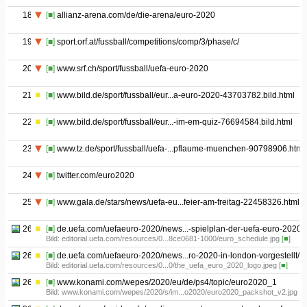
18
[■]
allianz-arena.com/de/die-arena/euro-2020
19
[■]
sport.orf.at/fussball/competitions/comp/3/phase/c/
20
[■]
www.srf.ch/sport/fussball/uefa-euro-2020
21
[■]
www.bild.de/sport/fussball/eur...a-euro-2020-43703782.bild.html
22
[■]
www.bild.de/sport/fussball/eur...-im-em-quiz-76694584.bild.html
23
[■]
www.tz.de/sport/fussball/uefa-...pflaume-muenchen-90798906.html
24
[■]
twitter.com/euro2020
25
[■]
www.gala.de/stars/news/uefa-eu...feier-am-freitag-22458326.html
26.01
[■]
de.uefa.com/uefaeuro-2020/news...-spielplan-der-uefa-euro-2020/
Bild: editorial.uefa.com/resources/0...8ce0681-1000/euro_schedule.jpg
[■]
26.02
[■]
de.uefa.com/uefaeuro-2020/news...ro-2020-in-london-vorgestellt/
Bild: editorial.uefa.com/resources/0...0/the_uefa_euro_2020_logo.jpeg
[■]
26.03
[■]
www.konami.com/wepes/2020/eu/de/ps4/topic/euro2020_1
Bild: www.konami.com/wepes/2020/s/im...o2020/euro2020_packshot_v2.jpg
[■