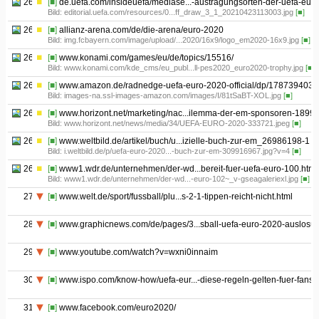
26.04
[■]
de.uefa.com/insideuefa/mediase...-austragungsorten-der-uefa-eu/
Bild: editorial.uefa.com/resources/0...ff_draw_3_1_20210423113003.jpg
[■]
26.05
[■]
allianz-arena.com/de/die-arena/euro-2020
Bild: img.fcbayern.com/image/upload/...2020/16x9/logo_em2020-16x9.jpg
[■]
26.06
[■]
www.konami.com/games/eu/de/topics/15516/
Bild: www.konami.com/kde_cms/eu_publ...ll-pes2020_euro2020-trophy.jpg
[■]
26.07
[■]
www.amazon.de/radnedge-uefa-euro-2020-official/dp/1787394034
Bild: images-na.ssl-images-amazon.com/images/I/81tSaBT-XOL.jpg
[■]
26.08
[■]
www.horizont.net/marketing/nac...ilemma-der-em-sponsoren-1899
Bild: www.horizont.net/news/media/34/UEFA-EURO-2020-333721.jpeg
[■]
26.09
[■]
www.weltbild.de/artikel/buch/u...izielle-buch-zur-em_26986198-1
Bild: i.weltbild.de/p/uefa-euro-2020...-buch-zur-em-309916967.jpg?v=4
[■]
26.1
[■]
www1.wdr.de/unternehmen/der-wd...bereit-fuer-uefa-euro-100.html
Bild: www1.wdr.de/unternehmen/der-wd...-euro-102~_v-gseagaleriexl.jpg
[■]
27
[■]
www.welt.de/sport/fussball/plu...s-2-1-tippen-reicht-nicht.html
28
[■]
www.graphicnews.com/de/pages/3...sball-uefa-euro-2020-auslosu
29
[■]
www.youtube.com/watch?v=wxni0innaim
30
[■]
www.ispo.com/know-how/uefa-eur...-diese-regeln-gelten-fuer-fans
31
[■]
www.facebook.com/euro2020/