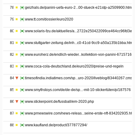
78
[■]
geizhals.de/panini-uefa-euro-2...00-stueck-e21stp-a2509900.html
79
[■]
www.tt.com/dossier/euro2020
80
[■]
www.solaris-fzu.de/aktuelles/a...2722e250422099ce464cc96fd3e1
81
[■]
www.stuttgarter-zeitung.de/inh...c0-41cd-9cc9-a50a135b1bba.html
82
[■]
www.euroherz.de/endlich-wieder...kollektion-von-panini-6715716/
83
[■]
www.coca-cola-deutschland.de/euro2020/preise-und-regeln
84
[■]
timesofindia.indiatimes.com/sp...uro-2020/liveblog/83440267.cms
85
[■]
www.smythstoys.com/de/de-de/sp...-mit-10-stickertüten/p/187576
86
[■]
www.stickerpoint.de/fussball/em-2020.php
87
[■]
www.prnewswire.com/news-releas...seine-erste-nft-834202935.htm
88
[■]
www.kaufland.de/product/377877294/