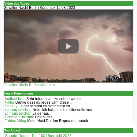
Video des Tages
Gewitter Nacht Berlin Köpenick 15 08 2023
Gewitter Nacht Berlin Köpenick
Letzte Kommentare
football bros
Sehr interessant zu sehen wie die ...
Viktor
Danke dass du jedes Jahr diese ...
Spirelly
Leider scheint es nicht mehr zu ...
schnurpselchen
Nein. Ich habe mich mittlerweile vom ...
schnurpselchen
Ja genau.
Schmidt Christine
Fotosuche
Tobias Aldag
Moin! Hast Du den Repeater danach ...
Top Artikel
Google-Doodle Top-100 Übersicht 2023