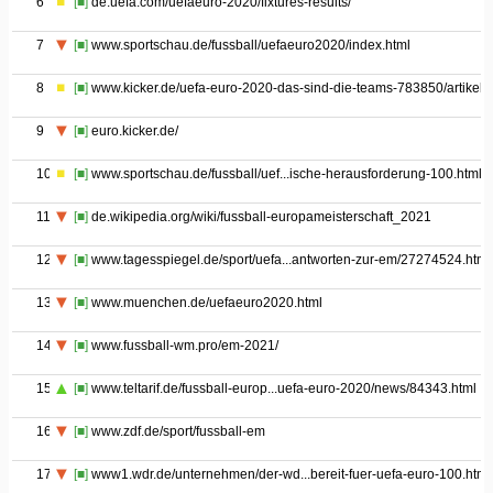
6
[■]
de.uefa.com/uefaeuro-2020/fixtures-results/
7
[■]
www.sportschau.de/fussball/uefaeuro2020/index.html
8
[■]
www.kicker.de/uefa-euro-2020-das-sind-die-teams-783850/artikel
9
[■]
euro.kicker.de/
10
[■]
www.sportschau.de/fussball/uef...ische-herausforderung-100.html
11
[■]
de.wikipedia.org/wiki/fussball-europameisterschaft_2021
12
[■]
www.tagesspiegel.de/sport/uefa...antworten-zur-em/27274524.html
13
[■]
www.muenchen.de/uefaeuro2020.html
14
[■]
www.fussball-wm.pro/em-2021/
15
[■]
www.teltarif.de/fussball-europ...uefa-euro-2020/news/84343.html
16
[■]
www.zdf.de/sport/fussball-em
17
[■]
www1.wdr.de/unternehmen/der-wd...bereit-fuer-uefa-euro-100.html