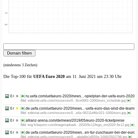
(mindestens 3 Zeichen)
Die Top-100 für
UEFA Euro 2020
am 11. Juni 2021 um 23:30 Uhr
0.01
[■]
ru.uefa.com/uefaeuro-2020/news...-spielplan-der-uefa-euro-2020/
Bild: editorial.uefa.com/resources/0...8ce0681-1000/euro_schedule.jpg
[■]
0.02
[■]
de.uefa.com/uefaeuro-2020/news...-uefa-euro-das-sind-die-teams/
Bild: editorial.uefa.com/resources/0...a4a-08211d46c021-1000/euro.jpg
[■]
0.03
[■]
allianz-arena.com/de/news/2019/05/euro-2020-ticketpreise
Bild: img.fcbayern.com/image/upload/...2020/9x12/logo_em2020-9x12.jpg
[■]
0.04
[■]
de.uefa.com/uefaeuro-2020/news...en-fur-zuschauer-bei-der-euro/
Bild: editorial.uefa.com/resources/0...-abda8e1d555e-1000/2502796.jpg
[■]