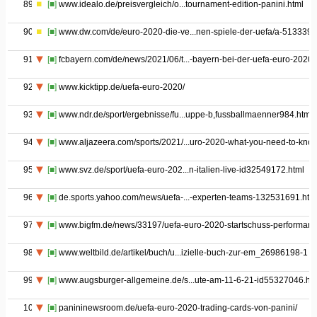
89
[■]
www.idealo.de/preisvergleich/o...tournament-edition-panini.html
90
[■]
www.dw.com/de/euro-2020-die-ve...nen-spiele-der-uefa/a-513339
91
[■]
fcbayern.com/de/news/2021/06/t...-bayern-bei-der-uefa-euro-2020
92
[■]
www.kicktipp.de/uefa-euro-2020/
93
[■]
www.ndr.de/sport/ergebnisse/fu...uppe-b,fussballmaenner984.html
94
[■]
www.aljazeera.com/sports/2021/...uro-2020-what-you-need-to-kno
95
[■]
www.svz.de/sport/uefa-euro-202...n-italien-live-id32549172.html
96
[■]
de.sports.yahoo.com/news/uefa-...-experten-teams-132531691.htm
97
[■]
www.bigfm.de/news/33197/uefa-euro-2020-startschuss-performan
98
[■]
www.weltbild.de/artikel/buch/u...izielle-buch-zur-em_26986198-1
99
[■]
www.augsburger-allgemeine.de/s...ute-am-11-6-21-id55327046.ht
100
[■]
panininewsroom.de/uefa-euro-2020-trading-cards-von-panini/