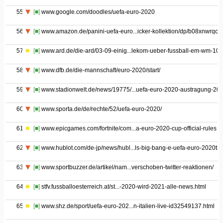
55
[■]
www.google.com/doodles/uefa-euro-2020
56
[■]
www.amazon.de/panini-uefa-euro...icker-kollektion/dp/b08xnwrqcc
57
[■]
www.ard.de/die-ard/03-09-einig...lekom-ueber-fussball-em-wm-100
58
[■]
www.dfb.de/die-mannschaft/euro-2020/start/
59
[■]
www.stadionwelt.de/news/19775/...uefa-euro-2020-austragung-20
60
[■]
www.sporta.de/de/rechte/52/uefa-euro-2020/
61
[■]
www.epicgames.com/fortnite/com...a-euro-2020-cup-official-rules
62
[■]
www.hublot.com/de-jp/news/hubl...ls-big-bang-e-uefa-euro-2020tm
63
[■]
www.sportbuzzer.de/artikel/nam...verschoben-twitter-reaktionen/
64
[■]
stfv.fussballoesterreich.at/st...-2020-wird-2021-alle-news.html
65
[■]
www.shz.de/sport/uefa-euro-202...n-italien-live-id32549137.html