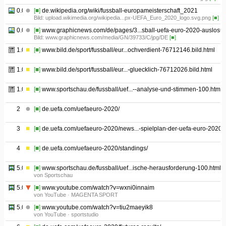
0.05
[■]
de.wikipedia.org/wiki/fussball-europameisterschaft_2021
Bild: upload.wikimedia.org/wikipedia...px-UEFA_Euro_2020_logo.svg.png
[■]
0.06
[■]
www.graphicnews.com/de/pages/3...sball-uefa-euro-2020-auslosu
Bild: www.graphicnews.com/media/GN/39733/C/jpg/DE
[■]
1.01
[■]
www.bild.de/sport/fussball/eur...ochverdient-76712146.bild.html
1.02
[■]
www.bild.de/sport/fussball/eur...-gluecklich-76712026.bild.html
1.03
[■]
www.sportschau.de/fussball/uef...--analyse-und-stimmen-100.html
2
[■]
de.uefa.com/uefaeuro-2020/
3
[■]
de.uefa.com/uefaeuro-2020/news...-spielplan-der-uefa-euro-2020/
4
[■]
de.uefa.com/uefaeuro-2020/standings/
5.01
[■]
www.sportschau.de/fussball/uef...ische-herausforderung-100.html
von Sportschau
5.02
[■]
www.youtube.com/watch?v=wxni0innaim
von YouTube · MAGENTA SPORT
5.03
[■]
www.youtube.com/watch?v=tiu2maeyik8
von YouTube · sportstudio