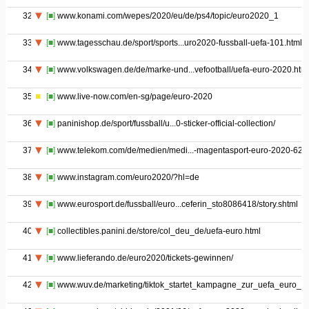
32
[■]
www.konami.com/wepes/2020/eu/de/ps4/topic/euro2020_1
33
[■]
www.tagesschau.de/sport/sports...uro2020-fussball-uefa-101.html
34
[■]
www.volkswagen.de/de/marke-und...vefootball/uefa-euro-2020.htm
35
[■]
www.live-now.com/en-sg/page/euro-2020
36
[■]
paninishop.de/sport/fussball/u...0-sticker-official-collection/
37
[■]
www.telekom.com/de/medien/medi...-magentasport-euro-2020-62
38
[■]
www.instagram.com/euro2020/?hl=de
39
[■]
www.eurosport.de/fussball/euro...ceferin_sto8086418/story.shtml
40
[■]
collectibles.panini.de/store/col_deu_de/uefa-euro.html
41
[■]
www.lieferando.de/euro2020/tickets-gewinnen/
42
[■]
www.wuv.de/marketing/tiktok_startet_kampagne_zur_uefa_euro_2