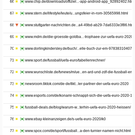
66
[■]
www.chip.de/downloads/offiziel...-app-android-app_92892402.html
67
[■]
www.stern.de/lifestyle/leute/u...ungsfeier-in-rom-30565998.html
68
[■]
www.stuttgarter-nachrichten.de...a4-49bd-ab29-7da6333e3f86.html
69
[■]
www.mdm.de/die-groesste-goldba...-trophaee-zur-uefa-euro-2020t
70
[■]
www.dorlingkindersley.de/buch/...elle-buch-zur-em-978383104071
71
[■]
www.sport.de/fussball/uefa-euro/tabellenrechner/
72
[■]
www.wunschliste.de/tvnews/m/ue...en-ard-und-zdf-die-fussball-em
73
[■]
newsroom.tiktok.com/de-de/tikt...ler-partner-der-uefa-euro-2020
74
[■]
www.esports.com/de/konami-schnappt-sich-die-uefa-euro-2020-1
75
[■]
fussball-deals.de/blog/warum-w...terhin-uefa-euro-2020-heissen/
76
[■]
www.ebay-kleinanzeigen.de/s-uefa-euro-2020/k0
77
[■]
www.spox.com/de/sport/fussball...a-den-turnier-namen-nicht.html