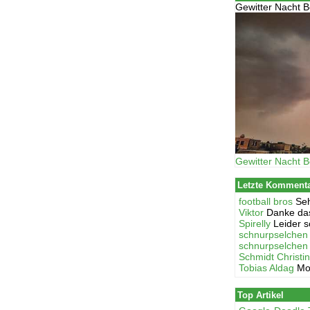
Gewitter Nacht B
Gewitter Nacht B
Letzte Komment
football bros
Seh
Viktor
Danke das
Spirelly
Leider s
schnurpselchen
schnurpselchen
Schmidt Christi
Tobias Aldag
Mo
Top Artikel