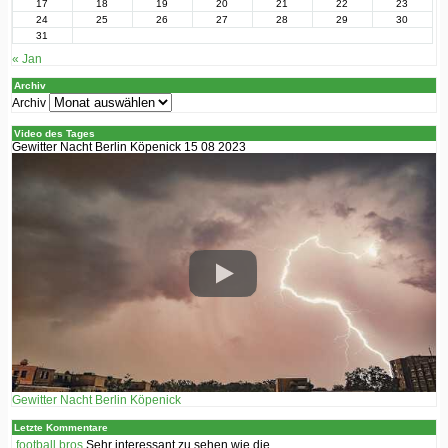
17
18
19
20
21
22
23
24
25
26
27
28
29
30
31
« Jan
Archiv
Archiv
Video des Tages
Gewitter Nacht Berlin Köpenick 15 08 2023
Gewitter Nacht Berlin Köpenick
Letzte Kommentare
football bros
Sehr interessant zu sehen wie die ...