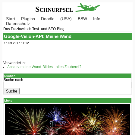
Schnurpsel
Start
Plugins
Doodle
(USA)
BBW
Info
Datenschutz
Das Putzlowitsch Test- und SEO-Blog
Google-Vision-API: Meine Wand
15.09.2017 11:12
Verwendet in:
Absturz meine Wand-Bildes - alles Zauberei?
Suchen
Suche nach:
Links