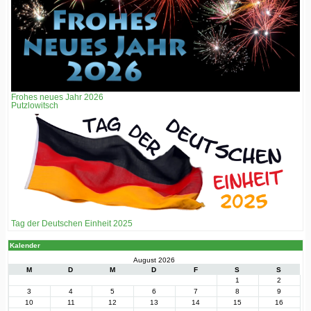
Frohes neues Jahr 2026
Putzlowitsch
Tag der Deutschen Einheit 2025
Kalender
August 2026
M
D
M
D
F
S
S
1
2
3
4
5
6
7
8
9
10
11
12
13
14
15
16