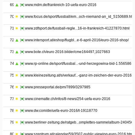
69
[■]
www.mdm.de/frankreich-10-uefa-euro-2016
70
[■]
www.focus.de/sport/fussball/em...och-niemand-an_id_5150689.htm
71
[■]
www.zdfsport.de/fussball-regle...16-in-frankreich-41227870.html
72
[■]
www.intersport.at/eshop/flugbl...e-6-april-2016/euro-2016-shop/
73
[■]
www.bote.ch/euro 2016.bilder/cme164497,1027663
74
[■]
www.rp-online.de/sport/fussbal...-und-herzegowina-bid-1.5565861
75
[■]
www.kleinezeitung.at/s/verkauf...-ganz-im-zeichen-der-euro-2016
76
[■]
www.presseportal.de/pm/7899/3297985
77
[■]
www.cinematte.ch/infos/8-news/254-uefa-euro-2016
78
[■]
www.dw.com/de/uefa-euro-2016/t-19118770
79
[■]
www.berliner-zeitung.de/ratgeb...omplettes-sammelalbum-240456
80
[■]
www.szentrum.at/calendar/59/3507-public-viewing-euro-2016.htm