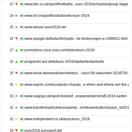
23
[■]
www.bbc.co.uk/sport/football/e...euro-2016/schedule/group-stage
24
[■]
www.srf.ch/sport/fussball/uefa-euro-2016
25
[■]
www.winzer-euro2016.de/
26
[■]
www.spiegel.de/kultur/tv/maybr...rte-forderungen-a-1096811.html
27
[■]
promotions.coca-cola.com/uk/en/euro-2016/
28
[■]
programm.ard.de/tv/euro-2016/startseite/startseite
29
[■]
www.heise.de/newsticker/meldun...-nach-56-sekunden-3228756.ht
30
[■]
www.espnfc.com/european-champi...e-when-and-where-are-the-g
31
[■]
www.viagogo.de/sport-tickets/f...uropameisterschaft-2016-karten
32
[■]
www.transfermarkt.de/europamei...om/teaserbutton/saison_id/2015
33
[■]
www.independent.co.uk/topic/euro_2016
34
[■]
euro2016.eurosport.de/