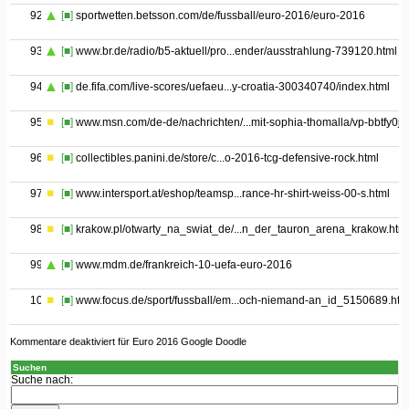
92
[■]
sportwetten.betsson.com/de/fussball/euro-2016/euro-2016
93
[■]
www.br.de/radio/b5-aktuell/pro...ender/ausstrahlung-739120.html
94
[■]
de.fifa.com/live-scores/uefaeu...y-croatia-300340740/index.html
95
[■]
www.msn.com/de-de/nachrichten/...mit-sophia-thomalla/vp-bbtfy0j
96
[■]
collectibles.panini.de/store/c...o-2016-tcg-defensive-rock.html
97
[■]
www.intersport.at/eshop/teamsp...rance-hr-shirt-weiss-00-s.html
98
[■]
krakow.pl/otwarty_na_swiat_de/...n_der_tauron_arena_krakow.htm
99
[■]
www.mdm.de/frankreich-10-uefa-euro-2016
100
[■]
www.focus.de/sport/fussball/em...och-niemand-an_id_5150689.htm
Kommentare deaktiviert
für Euro 2016 Google Doodle
Suchen
Suche nach: