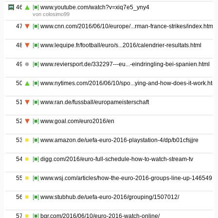
46
[■]
www.youtube.com/watch?v=xiq7e5_yny4
von colosimo99
47
[■]
www.cnn.com/2016/06/10/europe/...rman-france-strikes/index.html
48
[■]
www.lequipe.fr/football/euro/s...2016/calendrier-resultats.html
49
[■]
www.reviersport.de/332297---eu...-eindringling-bei-spanien.html
50
[■]
www.nytimes.com/2016/06/10/spo...ying-and-how-does-it-work.htm
51
[■]
www.ran.de/fussball/europameisterschaft
52
[■]
www.goal.com/euro2016/en
53
[■]
www.amazon.de/uefa-euro-2016-playstation-4/dp/b01cfsjjre
54
[■]
digg.com/2016/euro-full-schedule-how-to-watch-stream-tv
55
[■]
www.wsj.com/articles/how-the-euro-2016-groups-line-up-1465491
56
[■]
www.stubhub.de/uefa-euro-2016/grouping/1507012/
57
[■]
bgr.com/2016/06/10/euro-2016-watch-online/