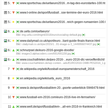
5.1
[■]
www.sportschau.de/uefaeuro2016...m-tag-des-eurostartes-100.htm
5.2
[■]
www.t-online.de/sport/fussball...sse-termine-der-euro-2016.html
5.3
[■]
www.sportschau.de/uefaeuro2016...reich-gegen-rumaenien-100.ht
6.1
[■]
de.uefa.com/uefaeuro/
Bild: img.uefa.com/imgml/2016/euro/social/og-default.jpg
[■]
6.2
[■]
www.dailymail.co.uk/sport/euro...liant-guide-finals-france.html
Bild: i.dailymail.co.uk/i/pix/2015/1...81-image-a-3_1449956074437.jpg
[■]
6.3
[■]
schnurpsel.de/euro-2016-google-doodle/
Bild: images3.alphacoders.com/691/691158.jpg
[■]
6.4
[■]
www.couchathleten.de/pes-2016-...euro-2016-dlc-veroeffentlicht/
Bild: www.couchathleten.de/wp-conten...ads/EURO2016-OMB-PES2016_1.jp
7
[■]
de.wikipedia.org/wiki/fussball-europameisterschaft_2016
8
[■]
en.wikipedia.org/wiki/uefa_euro_2016
9
[■]
www.tz.de/sport/fussball/em-20...gsorte-ueberblick-5946479.html
10
[■]
www.fussball-em-2016.com/euro-2016-live-im-fernsehen/
11
[■]
www.welt.de/sport/fussball/em-...all-em-2016-in-frankreich.html