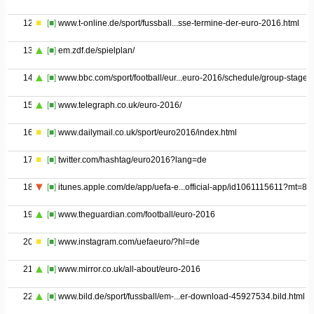
12
[■]
www.t-online.de/sport/fussball...sse-termine-der-euro-2016.html
13
[■]
em.zdf.de/spielplan/
14
[■]
www.bbc.com/sport/football/eur...euro-2016/schedule/group-stage
15
[■]
www.telegraph.co.uk/euro-2016/
16
[■]
www.dailymail.co.uk/sport/euro2016/index.html
17
[■]
twitter.com/hashtag/euro2016?lang=de
18
[■]
itunes.apple.com/de/app/uefa-e...official-app/id1061115611?mt=8
19
[■]
www.theguardian.com/football/euro-2016
20
[■]
www.instagram.com/uefaeuro/?hl=de
21
[■]
www.mirror.co.uk/all-about/euro-2016
22
[■]
www.bild.de/sport/fussball/em-...er-download-45927534.bild.html