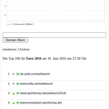
(mindestens 3 Zeichen)
Die Top-100 für
Euro 2016
am 10. Juni 2016 um 23:30 Uhr
1
[■]
de.uefa.com/uefaeuro/
2
[■]
www.uefa.com/uefaeuro/
3
[■]
www.sportschau.de/uefaeuro2016/
4
[■]
www.europlaner.sportschau.de/