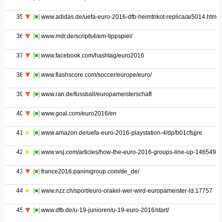
35
[■]
www.adidas.de/uefa-euro-2016-dfb-heimtrikot-replica/ai5014.html
36
[■]
www.mdr.de/scripts4/em-tippspiel/
37
[■]
www.facebook.com/hashtag/euro2016
38
[■]
www.flashscore.com/soccer/europe/euro/
39
[■]
www.ran.de/fussball/europameisterschaft
40
[■]
www.goal.com/euro2016/en
41
[■]
www.amazon.de/uefa-euro-2016-playstation-4/dp/b01cfsjjre
42
[■]
www.wsj.com/articles/how-the-euro-2016-groups-line-up-1465491
43
[■]
france2016.paninigroup.com/de_de/
44
[■]
www.nzz.ch/sport/euro-orakel-wer-wird-europameister-ld.17757
45
[■]
www.dfb.de/u-19-junioren/u-19-euro-2016/start/