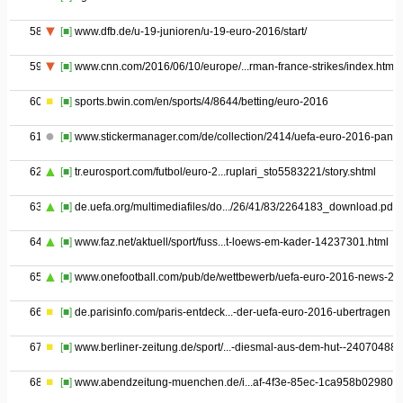
58
[■]
www.dfb.de/u-19-junioren/u-19-euro-2016/start/
59
[■]
www.cnn.com/2016/06/10/europe/...rman-france-strikes/index.html
60
[■]
sports.bwin.com/en/sports/4/8644/betting/euro-2016
61
[■]
www.stickermanager.com/de/collection/2414/uefa-euro-2016-panin
62
[■]
tr.eurosport.com/futbol/euro-2...ruplari_sto5583221/story.shtml
63
[■]
de.uefa.org/multimediafiles/do.../26/41/83/2264183_download.pdf
64
[■]
www.faz.net/aktuell/sport/fuss...t-loews-em-kader-14237301.html
65
[■]
www.onefootball.com/pub/de/wettbewerb/uefa-euro-2016-news-20
66
[■]
de.parisinfo.com/paris-entdeck...-der-uefa-euro-2016-ubertragen
67
[■]
www.berliner-zeitung.de/sport/...-diesmal-aus-dem-hut--24070488
68
[■]
www.abendzeitung-muenchen.de/i...af-4f3e-85ec-1ca958b02980.h