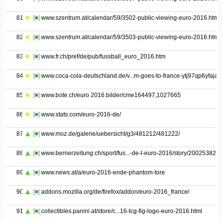
81
[■]
www.szentrum.at/calendar/59/3502-public-viewing-euro-2016.htm
82
[■]
www.szentrum.at/calendar/59/3503-public-viewing-euro-2016.htm
83
[■]
www.fr.ch/pref/de/pub/fussball_euro_2016.htm
84
[■]
www.coca-cola-deutschland.de/v...m-goes-to-france-ytj97qp6yfaja
85
[■]
www.bote.ch/euro 2016.bilder/cme164497,1027665
86
[■]
www.stats.com/euro-2016-de/
87
[■]
www.moz.de/galerie/uebersicht/g3/481212/481222/
88
[■]
www.bernerzeitung.ch/sport/fus...-de-l-euro-2016/story/20025382
89
[■]
www.news.at/a/euro-2016-ende-phantom-tore
90
[■]
addons.mozilla.org/de/firefox/addon/euro-2016_france/
91
[■]
collectibles.panini.at/store/c...16-tcg-fig-logo-euro-2016.html