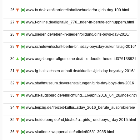
26
[■]
www.br.de/extra/karriere/inhalt/schueler/br-girls-day-100.html
27
[■]
www.t-online.de/digital/id_776...nder-in-berufe-schnuppern.html
28
[■]
www.siegen.de/leben-in-siegen/bildung/girls-boys-day-2016/
29
[■]
www.schulewirtschaft-berlin-br...sday-boysday-zukunftstag-2016/
30
[■]
www.augsburger-allgemeine.de/d...e-doodle-heute-id37613892.ht
31
[■]
www.lg-hal.sachsen-anhalt.de/aktuelles/girlsday-boysday-2016/
32
[■]
www.stadtmuseum.de/veranstaltungen/girls-day-boys-day-2016
33
[■]
www.hs-augsburg.de/einrichtung...16/april/2016_04_28/index.html
34
[■]
www.leipzig.de/freizeit-kultur...sday_2016_berufe_ausprobieren/
35
[■]
www.heidelberg.de/hd,lde/hd/ra...girls_ und boys_ day 2015.html
36
[■]
www.stadtnetz-wuppertal.de/article60581-3985.html