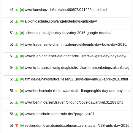
49
[■]
www.konstanz.de/soziales/00607/04122/index.html
50
[■]
altkönigschule.com/angebote/boys-girls-day/
51
[■]
schnurpsel.de/girlsday-boysday-2016-google-doodle/
52
[■]
www.frauenseite-chemnitz.de/projekte/girls-day-boys-day-2016/
53
[■]
www.h-ab.de/ueber-die-hochschu...il/artikel/girls-day-boys-day/
54
[■]
www.tu-braunschweig.de/gleichs.../karrierementoring/zukunftstag
55
[■]
sfm.de/de/news/artikel/lesen/2...boys-day-am-28-april-2016.html
56
[■]
www.hochschule-rhein-waal.de/d...ltungen/girls-day-und-boys-day
57
[■]
www.berlin.de/sen/frauen/bildung/boys-day/artikel.31283.php
58
[■]
www.realschule-ueberruhr.de/?page_id=81
59
[■]
seckendorffgym.de/index.php/an...versitaeten/638-girls-day-2016