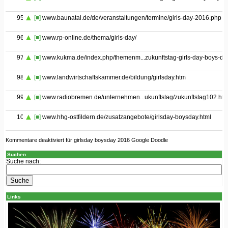
95
[■]
www.baunatal.de/de/veranstaltungen/termine/girls-day-2016.php
96
[■]
www.rp-online.de/thema/girls-day/
97
[■]
www.kukma.de/index.php/themenm...zukunftstag-girls-day-boys-da
98
[■]
www.landwirtschaftskammer.de/bildung/girlsday.htm
99
[■]
www.radiobremen.de/unternehmen...ukunftstag/zukunftstag102.htm
100
[■]
www.hhg-ostfildern.de/zusatzangebote/girlsday-boysday.html
Kommentare deaktiviert
für girlsday boysday 2016 Google Doodle
Suchen
Suche nach:
Links