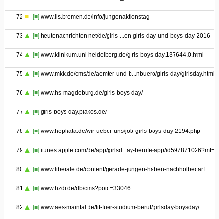
72
[■]
www.lis.bremen.de/info/jungenaktionstag
73
[■]
heutenachrichten.net/de/girls-...en-girls-day-und-boys-day-2016
74
[■]
www.klinikum.uni-heidelberg.de/girls-boys-day.137644.0.html
75
[■]
www.mkk.de/cms/de/aemter-und-b...nbuero/girls-day/girlsday.html
76
[■]
www.hs-magdeburg.de/girls-boys-day/
77
[■]
girls-boys-day.plakos.de/
78
[■]
www.hephata.de/wir-ueber-uns/job-girls-boys-day-2194.php
79
[■]
itunes.apple.com/de/app/girlsd...ay-berufe-app/id597871026?mt=8
80
[■]
www.liberale.de/content/gerade-jungen-haben-nachholbedarf
81
[■]
www.hzdr.de/db/cms?poid=33046
82
[■]
www.aes-maintal.de/fit-fuer-studium-beruf/girlsday-boysday/