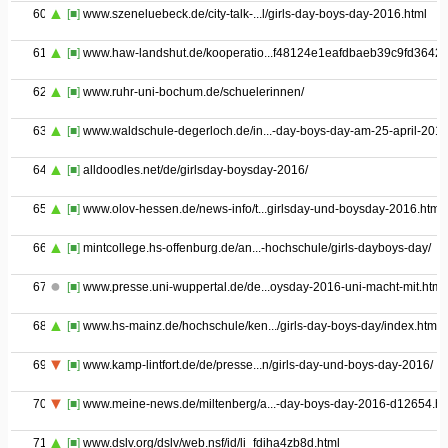
60
[■]
www.szeneluebeck.de/city-talk-...l/girls-day-boys-day-2016.html
61
[■]
www.haw-landshut.de/kooperatio...f48124e1eafdbaeb39c9fd3642
62
[■]
www.ruhr-uni-bochum.de/schuelerinnen/
63
[■]
www.waldschule-degerloch.de/in...-day-boys-day-am-25-april-201
64
[■]
alldoodles.net/de/girlsday-boysday-2016/
65
[■]
www.olov-hessen.de/news-info/t...girlsday-und-boysday-2016.html
66
[■]
mintcollege.hs-offenburg.de/an...-hochschule/girls-dayboys-day/
67
[■]
www.presse.uni-wuppertal.de/de...oysday-2016-uni-macht-mit.html
68
[■]
www.hs-mainz.de/hochschule/ken.../girls-day-boys-day/index.html
69
[■]
www.kamp-lintfort.de/de/presse...n/girls-day-und-boys-day-2016/
70
[■]
www.meine-news.de/miltenberg/a...-day-boys-day-2016-d12654.ht
71
[■]
www.dslv.org/dslv/web.nsf/id/li_fdiha4zb8d.html