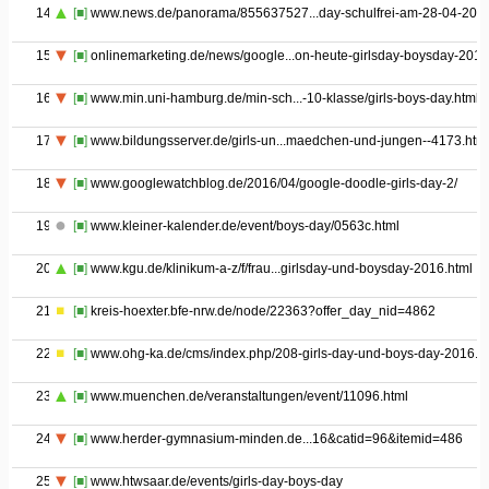
14
[■]
www.news.de/panorama/855637527...day-schulfrei-am-28-04-2016
15
[■]
onlinemarketing.de/news/google...on-heute-girlsday-boysday-2016
16
[■]
www.min.uni-hamburg.de/min-sch...-10-klasse/girls-boys-day.html
17
[■]
www.bildungsserver.de/girls-un...maedchen-und-jungen--4173.htm
18
[■]
www.googlewatchblog.de/2016/04/google-doodle-girls-day-2/
19
[■]
www.kleiner-kalender.de/event/boys-day/0563c.html
20
[■]
www.kgu.de/klinikum-a-z/f/frau...girlsday-und-boysday-2016.html
21
[■]
kreis-hoexter.bfe-nrw.de/node/22363?offer_day_nid=4862
22
[■]
www.ohg-ka.de/cms/index.php/208-girls-day-und-boys-day-2016.h
23
[■]
www.muenchen.de/veranstaltungen/event/11096.html
24
[■]
www.herder-gymnasium-minden.de...16&catid=96&itemid=486
25
[■]
www.htwsaar.de/events/girls-day-boys-day