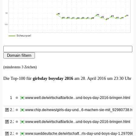
(mindestens 3 Zeichen)
Die Top-100 für
girlsday boysday 2016
am 28. April 2016 um 23:30 Uhr
1
[■]
www.welt.de/wirtschaft/article...und-boys-day-2016-bringen.html
2.1
[■]
www.chip.de/news/girls-day-und...6-machen-sie-mit_92980738.htm
2.2
[■]
www.welt.de/wirtschaft/article...und-boys-day-2016-bringen.html
2.3
[■]
www.sueddeutsche.de/wirtschaft...rls-day-und-boys-day-1.2970987