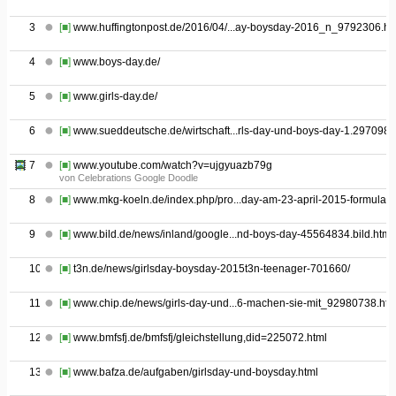
3
[■]
www.huffingtonpost.de/2016/04/...ay-boysday-2016_n_9792306.ht
4
[■]
www.boys-day.de/
5
[■]
www.girls-day.de/
6
[■]
www.sueddeutsche.de/wirtschaft...rls-day-und-boys-day-1.2970987
7
[■]
www.youtube.com/watch?v=ujgyuazb79g
von Celebrations Google Doodle
8
[■]
www.mkg-koeln.de/index.php/pro...day-am-23-april-2015-formulare
9
[■]
www.bild.de/news/inland/google...nd-boys-day-45564834.bild.html
10
[■]
t3n.de/news/girlsday-boysday-2015t3n-teenager-701660/
11
[■]
www.chip.de/news/girls-day-und...6-machen-sie-mit_92980738.htm
12
[■]
www.bmfsfj.de/bmfsfj/gleichstellung,did=225072.html
13
[■]
www.bafza.de/aufgaben/girlsday-und-boysday.html