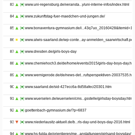
83
[■]
www.uni-regensburg.de/veransta...y/uni-interne-infos/index.html
84
[■]
www.zukunftstag-fuer-maedchen-und-jungen.de/
85
[■]
www.bonaventura-gymnasium.de/i...43q7uo_20160428&itemid=18
86
[■]
www.alwis-saarland.de/wp-conte...ay-anmelden_saarwirtschaft.pdf
87
[■]
www.dresden.de/girls-boys-day
88
[■]
www.chemiehoch3.de/de/home/events/2015/girls-day-boys-day.htm
89
[■]
www.wernigerode.de/de/news-det...rufsperspektiven-20037535.htm
90
[■]
www.saarland.de/sid-427ecc6a-8d58afec/20301.htm
91
[■]
www.wuerselen.de/wuerselen/cms...gsstelle/girlsday-boysday.html
92
[■]
goettenbach-gymnasium.de/?p=6837
93
[■]
www.niederlausitz-aktuell.de/b...rls-day-und-boys-day-2016.html
94
[■]
www.hs-fulda.de/orientieren/me...anstaltungen/girlsand-boysday/