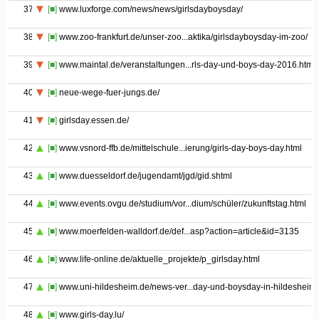
37
[■]
www.luxforge.com/news/news/girlsdayboysday/
38
[■]
www.zoo-frankfurt.de/unser-zoo...aktika/girlsdayboysday-im-zoo/
39
[■]
www.maintal.de/veranstaltungen...rls-day-und-boys-day-2016.html
40
[■]
neue-wege-fuer-jungs.de/
41
[■]
girlsday.essen.de/
42
[■]
www.vsnord-ffb.de/mittelschule...ierung/girls-day-boys-day.html
43
[■]
www.duesseldorf.de/jugendamt/jgd/gid.shtml
44
[■]
www.events.ovgu.de/studium/vor...dium/schüler/zukunftstag.html
45
[■]
www.moerfelden-walldorf.de/def...asp?action=article&id=3135
46
[■]
www.life-online.de/aktuelle_projekte/p_girlsday.html
47
[■]
www.uni-hildesheim.de/news-ver...day-und-boysday-in-hildesheim/
48
[■]
www.girls-day.lu/