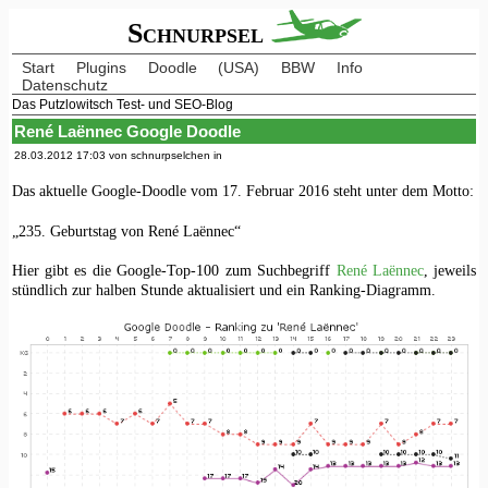
Schnurpsel
Start
Plugins
Doodle
(USA)
BBW
Info
Datenschutz
Das Putzlowitsch Test- und SEO-Blog
René Laënnec Google Doodle
28.03.2012 17:03 von schnurpselchen in
Das aktuelle Google-Doodle vom 17. Februar 2016 steht unter dem Motto:
„235. Geburtstag von René Laënnec“
Hier gibt es die Google-Top-100 zum Suchbegriff
René Laënnec
, jeweils
stündlich zur halben Stunde aktualisiert und ein Ranking-Diagramm.