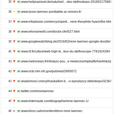
35
[■]
www.heilpraxisnet.de/naturheil...-des-stethoskops-2016021756875
36
[■]
www.lycee-laennec-pontlabbe.ac-rennes.fr/
37
[■]
www.infoplease.com/encyclopedi...-rene-theophile-hyacinthe.html
38
[■]
www.whonamedit.com/doctor.cfm/527.html
39
[■]
www.googlewatchblog.de/2016/02/rene-laennec-google-doodle/
40
[■]
www.rtl.fr/culture/web-high-te...teur-du-stethoscope-7781924284
41
[■]
www.metronews.fr/info/quiz-pou...e-medecine/mpbq!tbrhiw4mkzipq
42
[■]
www.ncbi.nlm.nih.gov/pubmed/2665072
43
[■]
wiadomosci.onet.pl/nauka/kim-b...-o-wynalazcy-stetoskopu/323k7d
44
[■]
twitter.com/renelaennec
45
[■]
www.linternaute.com/biographie/rene-laennec-1/
46
[■]
www.biron.ca/en/centers/biron-rene-laennec