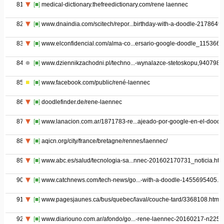
81
[■]
medical-dictionary.thefreedictionary.com/rene laennec
82
[■]
www.dnaindia.com/scitech/repor...birthday-with-a-doodle-2178649
83
[■]
www.elconfidencial.com/alma-co...ersario-google-doodle_1153664
84
[■]
www.dziennikzachodni.pl/techno...-wynalazce-stetoskopu,9407989
85
[■]
www.facebook.com/public/rené-laennec
86
[■]
doodlefinder.de/rene-laennec
87
[■]
www.lanacion.com.ar/1871783-re...ajeado-por-google-en-el-doodl
88
[■]
aqicn.org/city/france/bretagne/rennes/laennec/
89
[■]
www.abc.es/salud/tecnologia-sa...nnec-201602170731_noticia.htm
90
[■]
www.catchnews.com/tech-news/go...-with-a-doodle-1455695405.ht
91
[■]
www.pagesjaunes.ca/bus/quebec/laval/couche-tard/3368108.html
92
[■]
www.diariouno.com.ar/afondo/go...-rene-laennec-20160217-n225