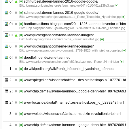
0.3
[■]
schnurpsel.de/ren-lannec-2016-google-doodle/
Bild: journal.sonicstudies.org/s/son...ges/vol04/nr01/0401a13fig3.jpg
[■]
0.4
[■]
schnurpsel.de/ren-lannec-2016-google-doodle/
Bild: www.cogbyte.de/project/uploads...c_Rene_Theophile_Hyacinthe.jpg
[■]
0.5
[■]
hardluckasthma.blogspot.com/20...-1826-laennec-inventor-of.html
Bild: 1.bp.blogspot.com/-2jMJnwvpgW8...x20Othk/s1600/Rene_Laennec.jpg
[■
0.6
[■]
www.quotesgiant.com/rene-laennec-images/
Bild: historiaybiografias.com/archivos_varios3/esteto1.jpg
[■]
0.7
[■]
www.quotesgiant.com/rene-laennec-images/
Bild: www.quotesgiant.com/wp-content...1781-1826_with_stethoscope.jpg
[■]
0.8
[■]
doodlefinder.de/rene-laennec
Bild: www.parisrevolutionnaire.com/IMG/jpg/Laennec_Rene_24_mini.jpg
[■]
1
[■]
de.wikipedia.org/wiki/rené_théophile_hyacinthe_laënnec
2.1
[■]
www.spiegel.de/wissenschaft/me...des-stethoskops-a-1077761.htm
2.2
[■]
www.chip.de/news/rene-laennec-...google-denn-hier_89762669.ht
2.3
[■]
www.focus.de/digital/internet/...es-stethoskops_id_5289248.html
3
[■]
www.welt.de/wissenschaft/artic...e-medizin-revolutionierte.html
4
[■]
www.chip.de/news/rene-laennec-...google-denn-hier_89762669.ht