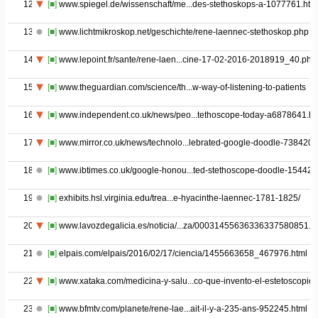
12
[■]
www.spiegel.de/wissenschaft/me...des-stethoskops-a-1077761.htm
13
[■]
www.lichtmikroskop.net/geschichte/rene-laennec-stethoskop.php
14
[■]
www.lepoint.fr/sante/rene-laen...cine-17-02-2016-2018919_40.php
15
[■]
www.theguardian.com/science/th...w-way-of-listening-to-patients
16
[■]
www.independent.co.uk/news/peo...tethoscope-today-a6878641.ht
17
[■]
www.mirror.co.uk/news/technolo...lebrated-google-doodle-7384205
18
[■]
www.ibtimes.co.uk/google-honou...ted-stethoscope-doodle-154427
19
[■]
exhibits.hsl.virginia.edu/trea...e-hyacinthe-laennec-1781-1825/
20
[■]
www.lavozdegalicia.es/noticia/...za/00031455636336337580851.h
21
[■]
elpais.com/elpais/2016/02/17/ciencia/1455663658_467976.html
22
[■]
www.xataka.com/medicina-y-salu...co-que-invento-el-estetoscopio
23
[■]
www.bfmtv.com/planete/rene-lae...ait-il-y-a-235-ans-952245.html