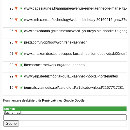
93
[■]
www.pagesjaunes.fr/annuaire/avenue-rene-laennec-le-mans-72/-
94
[■]
www.smh.com.au/technology/web-...-birthday-20160216-gmw27u.h
95
[■]
www.newsbomb.gr/kosmos/news/st...ys-oroys-sto-doodle-tis-googl
96
[■]
prezi.com/rvopi9ggwwoh/rene-laennec/
97
[■]
www.amazon.de/stethoscopes-lae...sh-edition-ebook/dp/b00nom1
98
[■]
thecharacternetwork.org/rene-laennec/
99
[■]
www.yelp.de/biz/hôpital-guill...-laënnec-hôpital-nord-nantes
100
[■]
journals.viamedica.pl/cardiolo...l/article/download/21677/17281
Kommentare deaktiviert
für René Laënnec Google Doodle
Suchen
Suche nach: