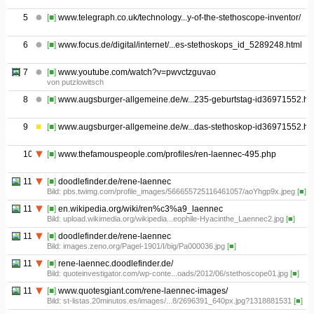
5
[■]
www.telegraph.co.uk/technology...y-of-the-stethoscope-inventor/
6
[■]
www.focus.de/digital/internet/...es-stethoskops_id_5289248.html
7
[■]
www.youtube.com/watch?v=pwvctzguvao
von putzlowitsch
8
[■]
www.augsburger-allgemeine.de/w...235-geburtstag-id36971552.ht
9
[■]
www.augsburger-allgemeine.de/w...das-stethoskop-id36971552.ht
10
[■]
www.thefamouspeople.com/profiles/ren-laennec-495.php
11.1
[■]
doodlefinder.de/rene-laennec
Bild: pbs.twimg.com/profile_images/566655725116461057/aoYhgp9x.jpeg
[■]
11.2
[■]
en.wikipedia.org/wiki/ren%c3%a9_laennec
Bild: upload.wikimedia.org/wikipedia...eophile-Hyacinthe_Laennec2.jpg
[■]
11.3
[■]
doodlefinder.de/rene-laennec
Bild: images.zeno.org/Pagel-1901/I/big/Pa000036.jpg
[■]
11.4
[■]
rene-laennec.doodlefinder.de/
Bild: quoteinvestigator.com/wp-conte...oads/2012/06/stethoscope01.jpg
[■]
11.5
[■]
www.quotesgiant.com/rene-laennec-images/
Bild: st-listas.20minutos.es/images/...8/2696391_640px.jpg?1318881531
[■]