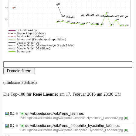
(mindestens 3 Zeichen)
Die Top-100 für
René Laënnec
am 17. Februar 2016 um 23:30 Uhr
0.1
[■]
en.wikipedia.org/wiki/rené_laennec
Bild: upload.wikimedia.org/wikipedia...eophile-Hyacinthe_Laennec2.jpg
[■]
0.2
[■]
de.wikipedia.org/wiki/rené_théophile_hyacinthe_laënnec
Bild: upload.wikimedia.org/wikipedia...heophile-Hyacinthe_Laennec.jpg
[■]