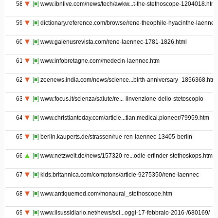
58
[■]
www.ibnlive.com/news/tech/awkw...t-the-stethoscope-1204018.html
59
[■]
dictionary.reference.com/browse/rene-theophile-hyacinthe-laennec
60
[■]
www.galenusrevista.com/rene-laennec-1781-1826.html
61
[■]
www.infobretagne.com/medecin-laennec.htm
62
[■]
zeenews.india.com/news/science...birth-anniversary_1856368.html
63
[■]
www.focus.it/scienza/salute/re...-linvenzione-dello-stetoscopio
64
[■]
www.christiantoday.com/article...tian.medical.pioneer/79959.htm
65
[■]
berlin.kauperts.de/strassen/rue-ren-laennec-13405-berlin
66
[■]
www.netzwelt.de/news/157320-re...odle-erfinder-stethoskops.html
67
[■]
kids.britannica.com/comptons/article-9275350/rene-laennec
68
[■]
www.antiquemed.com/monaural_stethoscope.htm
69
[■]
www.ilsussidiario.net/news/sci...oggi-17-febbraio-2016-/680169/