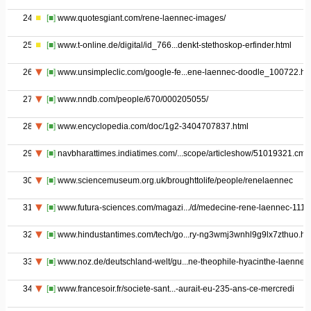
24
[■]
www.quotesgiant.com/rene-laennec-images/
25
[■]
www.t-online.de/digital/id_766...denkt-stethoskop-erfinder.html
26
[■]
www.unsimpleclic.com/google-fe...ene-laennec-doodle_100722.ht
27
[■]
www.nndb.com/people/670/000205055/
28
[■]
www.encyclopedia.com/doc/1g2-3404707837.html
29
[■]
navbharattimes.indiatimes.com/...scope/articleshow/51019321.cms
30
[■]
www.sciencemuseum.org.uk/broughttolife/people/renelaennec
31
[■]
www.futura-sciences.com/magazi.../d/medecine-rene-laennec-1112
32
[■]
www.hindustantimes.com/tech/go...ry-ng3wmj3wnhl9g9lx7zthuo.ht
33
[■]
www.noz.de/deutschland-welt/gu...ne-theophile-hyacinthe-laennec
34
[■]
www.francesoir.fr/societe-sant...-aurait-eu-235-ans-ce-mercredi