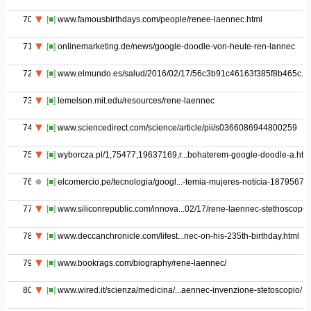
70
[■]
www.famousbirthdays.com/people/renee-laennec.html
71
[■]
onlinemarketing.de/news/google-doodle-von-heute-ren-lannec
72
[■]
www.elmundo.es/salud/2016/02/17/56c3b91c46163f385f8b465c.ht
73
[■]
lemelson.mit.edu/resources/rene-laennec
74
[■]
www.sciencedirect.com/science/article/pii/s0366086944800259
75
[■]
wyborcza.pl/1,75477,19637169,r...bohaterem-google-doodle-a.htm
76
[■]
elcomercio.pe/tecnologia/googl...-temia-mujeres-noticia-1879567
77
[■]
www.siliconrepublic.com/innova...02/17/rene-laennec-stethoscope
78
[■]
www.deccanchronicle.com/lifest...nec-on-his-235th-birthday.html
79
[■]
www.bookrags.com/biography/rene-laennec/
80
[■]
www.wired.it/scienza/medicina/...aennec-invenzione-stetoscopio/