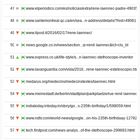
47
[■]
www.elperiodico.com/es/noticias/extra/rene-laennec-padre-49035
48
[■]
www.santemontreal.qc.ca/en/sea...n-address/details/?hist=490617
49
[■]
www.ilpost.it/2016/02/17/rene-laennec/
50
[■]
news.google.co.in/news/section...q=rené laennec&ict=clu_bl
51
[■]
www.express.co.uk/life-style/s...n-laennec-stethoscope-inventor
52
[■]
www.lavanguardia.com/vida/2016...rene-laennec-estetoscopio.html
53
[■]
medarus.org/medecins/medecinstextes/laennec.html
54
[■]
www.meinestadt.de/berlin/stadtplan/parkplaetze/rue rené laennec
55
[■]
indiatoday.intoday.in/story/go...s-235th-birthday/1/598059.html
56
[■]
www.ndtv.com/world-news/google...on-his-235th-birthdaay-127825
57
[■]
tech.firstpost.com/news-analys...of-the-stethoscope-299683.html