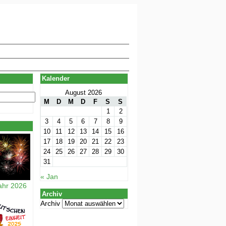
Kalender
August 2026
M
D
M
D
F
S
S
1
2
3
4
5
6
7
8
9
10
11
12
13
14
15
16
17
18
19
20
21
22
23
24
25
26
27
28
29
30
31
« Jan
ahr 2026
Archiv
Archiv
p/Archive/Predicate.php