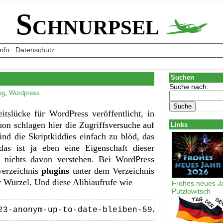
Schnurpsel
Info
Datenschutz
Suchen
Suche nach:
og
,
Wordpress
tslücke für WordPress veröffentlicht, in
hon schlagen hier die Zugriffsversuche auf
Links
ind die Skriptkiddies einfach zu blöd, das
as ist ja eben eine Eigenschaft dieser
 nichts davon verstehen. Bei WordPress
verzeichnis
plugins
unter dem Verzeichnis
er Wurzel. Und diese Alibiaufrufe wie
Frohes neues J
Putzlowitsch
23-anonym-up-to-date-bleiben-59/plugins/BackU