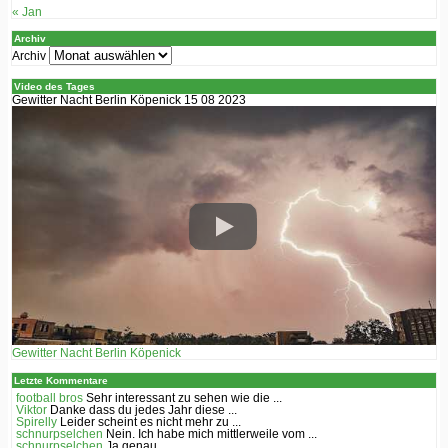
« Jan
Archiv
Archiv
Video des Tages
Gewitter Nacht Berlin Köpenick 15 08 2023
Gewitter Nacht Berlin Köpenick
Letzte Kommentare
football bros
Sehr interessant zu sehen wie die ...
Viktor
Danke dass du jedes Jahr diese ...
Spirelly
Leider scheint es nicht mehr zu ...
schnurpselchen
Nein. Ich habe mich mittlerweile vom ...
schnurpselchen
Ja genau.