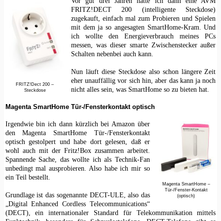
Vor gut drei Jahren hatte ich dann eine AVM
FRITZ!DECT 200 (intelligente Steckdose)
zugekauft, einfach mal zum Probieren und Spielen
mit dem ja so angesagten SmartHome-Kram. Und
ich wollte den Energieverbrauch meines PCs
messen, was dieser smarte Zwischenstecker außer
Schalten nebenbei auch kann.
Nun läuft diese Steckdose also schon längere Zeit
eher unauffällig vor sich hin, aber das kann ja noch
FRITZ!Dect 200 –
nicht alles sein, was SmartHome so zu bieten hat.
Steckdose
Magenta SmartHome Tür-/Fensterkontakt optisch
Irgendwie bin ich dann kürzlich bei Amazon über
den Magenta SmartHome Tür-/Fensterkontakt
optisch gestolpert und habe dort gelesen, daß er
wohl auch mit der Fritz!Box zusammen arbeitet.
Spannende Sache, das wollte ich als Technik-Fan
unbedingt mal ausprobieren. Also habe ich mir so
ein Teil bestellt.
Magenta SmartHome –
Tür-/Fenster-Kontakt
Grundlage ist das sogenannte DECT-ULE, also das
(optisch)
„Digital Enhanced Cordless Telecommunications“
(DECT), ein internationaler Standard für Telekommunikation mittels