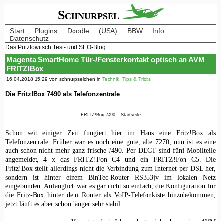
Schnurpsel
Start
Plugins
Doodle
(USA)
BBW
Info
Datenschutz
Das Putzlowitsch Test- und SEO-Blog
Magenta SmartHome Tür-/Fensterkontakt optisch an AVM
FRITZ!Box
16.04.2018 15:29 von schnurpselchen in
Technik
,
Tips & Tricks
Die Fritz!Box 7490 als Telefonzentrale
FRITZ!Box 7490 – Startseite
Schon seit einiger Zeit fungiert hier im Haus eine Fritz!Box als
Telefonzentrale. Früher war es noch eine gute, alte 7270, nun ist es eine
auch schon nicht mehr ganz frische 7490. Per DECT sind fünf Mobilteile
angemeldet, 4 x das FRITZ!Fon C4 und ein FRITZ!Fon C5. Die
Fritz!Box stellt allerdings nicht die Verbindung zum Internet per DSL her,
sondern ist hinter einem BinTec-Router RS353jv im lokalen Netz
eingebunden. Anfänglich war es gar nicht so einfach, die Konfiguration für
die Fritz-Box hinter dem Router als VoIP-Telefonkiste hinzubekommen,
jetzt läuft es aber schon länger sehr stabil.