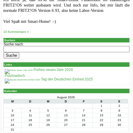
FRITZ!OS weiter ausbauen wird. Und noch zur Info, bei mir läuft die
normale FRITZ!OS Version 6.93, also keine Labor-Version.
Viel Spaß mit Smart-Home! :-)
14 Kommentare »
Suchen
Suche nach:
Links
Frohes neues Jahr 2026
Putzlowitsch
Tag der Deutschen Einheit 2025
Kalender
August 2026
M
D
M
D
F
S
S
1
2
3
4
5
6
7
8
9
10
11
12
13
14
15
16
17
18
19
20
21
22
23
24
25
26
27
28
29
30
31