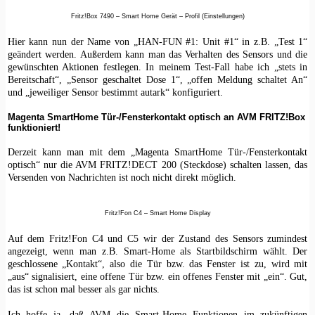
Fritz!Box 7490 – Smart Home Gerät – Profil (Einstellungen)
Hier kann nun der Name von „HAN-FUN #1: Unit #1“ in z.B. „Test 1“
geändert werden. Außerdem kann man das Verhalten des Sensors und die
gewünschten Aktionen festlegen. In meinem Test-Fall habe ich „stets in
Bereitschaft“, „Sensor geschaltet Dose 1“, „offen Meldung schaltet An“
und „jeweiliger Sensor bestimmt autark“ konfiguriert.
Magenta SmartHome Tür-/Fensterkontakt optisch an AVM FRITZ!Box
funktioniert!
Derzeit kann man mit dem „Magenta SmartHome Tür-/Fensterkontakt
optisch“ nur die AVM FRITZ!DECT 200 (Steckdose) schalten lassen, das
Versenden von Nachrichten ist noch nicht direkt möglich.
Fritz!Fon C4 – Smart Home Display
Auf dem Fritz!Fon C4 und C5 wir der Zustand des Sensors zumindest
angezeigt, wenn man z.B. Smart-Home als Startbildschirm wählt. Der
geschlossene „Kontakt“, also die Tür bzw. das Fenster ist zu, wird mit
„aus“ signalisiert, eine offene Tür bzw. ein offenes Fenster mit „ein“. Gut,
das ist schon mal besser als gar nichts.
Ich hoffe ja, daß AVM die Smart-Home Funktionen im zukünftigen