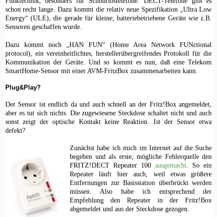
Funktechnik, besonders für Schnurlostelefone. DECT-Telefone gibt es
schon recht lange. Dazu kommt die relativ neue Spezifikation „Ultra Low
Energy“ (ULE), die gerade für kleine, batteriebetriebene Geräte wie z.B.
Sensoren geschaffen wurde.
Dazu kommt noch „HAN FUN“ (Home Area Network FUNctional
protocol), ein vereinheitlichtes, herstellerübergreifendes Protokoll für die
Kommunikation der Geräte. Und so kommt es nun, daß eine Telekom
SmartHome-Sensor mit einer AVM-FritzBox zusammenarbeiten kann.
Plug&Play?
Der Sensor ist endlich da und auch schnell an der Fritz!Box angemeldet,
aber es tut sich nichts. Die zugewiesene Steckdose schaltet nicht und auch
sonst zeigt der optische Kontakt keine Reaktion. Ist der Sensor etwa
defekt?
Zunächst habe ich mich im Internet auf die Suche
begeben und als erste, mögliche Fehlerquelle den
FRITZ!DECT Repeater 100
ausgemacht
. So ein
Repeater läuft hier auch, weil etwas größere
Entfernungen zur Basisstation überbrückt werden
müssen. Also habe ich entsprechend der
Empfehlung den Repeater in der Fritz!Box
abgemeldet und aus der Steckdose gezogen.