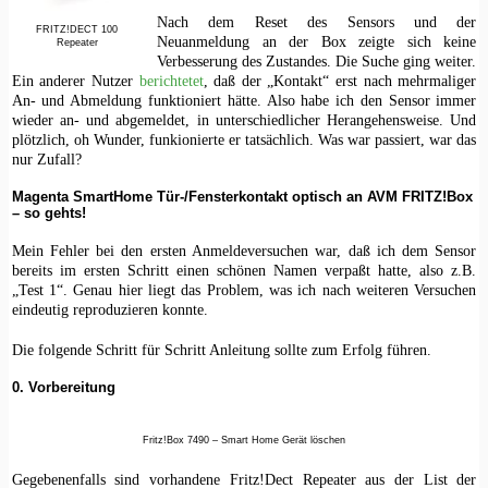
Nach dem Reset des Sensors und der
FRITZ!DECT 100
Neuanmeldung an der Box zeigte sich keine
Repeater
Verbesserung des Zustandes. Die Suche ging weiter.
Ein anderer Nutzer
berichtetet
, daß der „Kontakt“ erst nach mehrmaliger
An- und Abmeldung funktioniert hätte. Also habe ich den Sensor immer
wieder an- und abgemeldet, in unterschiedlicher Herangehensweise. Und
plötzlich, oh Wunder, funkionierte er tatsächlich. Was war passiert, war das
nur Zufall?
Magenta SmartHome Tür-/Fensterkontakt optisch an AVM FRITZ!Box
– so gehts!
Mein Fehler bei den ersten Anmeldeversuchen war, daß ich dem Sensor
bereits im ersten Schritt einen schönen Namen verpaßt hatte, also z.B.
„Test 1“. Genau hier liegt das Problem, was ich nach weiteren Versuchen
eindeutig reproduzieren konnte.
Die folgende Schritt für Schritt Anleitung sollte zum Erfolg führen.
0. Vorbereitung
Fritz!Box 7490 – Smart Home Gerät löschen
Gegebenenfalls sind vorhandene Fritz!Dect Repeater aus der List der