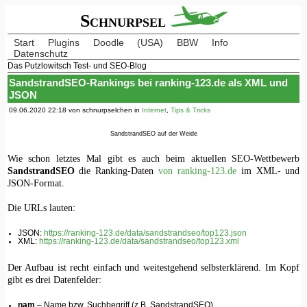
Schnurpsel
Start
Plugins
Doodle
(USA)
BBW
Info
Datenschutz
Das Putzlowitsch Test- und SEO-Blog
SandstrandSEO-Rankings bei ranking-123.de als XML und
JSON
09.06.2020 22:18 von schnurpselchen in
Internet
,
Tips & Tricks
SandstrandSEO auf der Weide
Wie schon letztes Mal gibt es auch beim aktuellen SEO-Wettbewerb
SandstrandSEO
die Ranking-Daten
von ranking-123.de
im XML- und
JSON-Format.
Die URLs lauten:
JSON:
https://ranking-123.de/data/sandstrandseo/top123.json
XML:
https://ranking-123.de/data/sandstrandseo/top123.xml
Der Aufbau ist recht einfach und weitestgehend selbsterklärend. Im Kopf
gibt es drei Datenfelder:
nam
– Name bzw. Suchbegriff (z.B. SandstrandSEO)