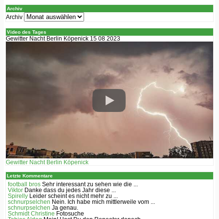
Archiv
Archiv
Video des Tages
Gewitter Nacht Berlin Köpenick 15 08 2023
Gewitter Nacht Berlin Köpenick
Letzte Kommentare
football bros
Sehr interessant zu sehen wie die ...
Viktor
Danke dass du jedes Jahr diese ...
Spirelly
Leider scheint es nicht mehr zu ...
schnurpselchen
Nein. Ich habe mich mittlerweile vom ...
schnurpselchen
Ja genau.
Schmidt Christine
Fotosuche