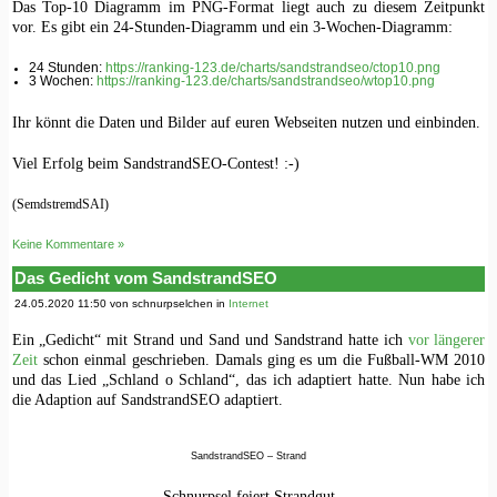
Das Top-10 Diagramm im PNG-Format liegt auch zu diesem Zeitpunkt
vor. Es gibt ein 24-Stunden-Diagramm und ein 3-Wochen-Diagramm:
24 Stunden:
https://ranking-123.de/charts/sandstrandseo/ctop10.png
3 Wochen:
https://ranking-123.de/charts/sandstrandseo/wtop10.png
Ihr könnt die Daten und Bilder auf euren Webseiten nutzen und einbinden.
Viel Erfolg beim SandstrandSEO-Contest! :-)
(SemdstremdSAI)
Keine Kommentare »
Das Gedicht vom SandstrandSEO
24.05.2020 11:50 von schnurpselchen in
Internet
Ein „Gedicht“ mit Strand und Sand und Sandstrand hatte ich
vor längerer
Zeit
schon einmal geschrieben. Damals ging es um die Fußball-WM 2010
und das Lied „Schland o Schland“, das ich adaptiert hatte. Nun habe ich
die Adaption auf SandstrandSEO adaptiert.
SandstrandSEO – Strand
Schnurpsel feiert Strandgut