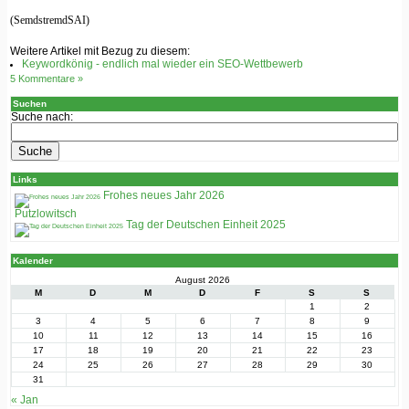
(SemdstremdSAI)
Weitere Artikel mit Bezug zu diesem:
Keywordkönig - endlich mal wieder ein SEO-Wettbewerb
5 Kommentare »
Suchen
Suche nach:
Links
Frohes neues Jahr 2026
Putzlowitsch
Tag der Deutschen Einheit 2025
Kalender
August 2026
M
D
M
D
F
S
S
1
2
3
4
5
6
7
8
9
10
11
12
13
14
15
16
17
18
19
20
21
22
23
24
25
26
27
28
29
30
31
« Jan