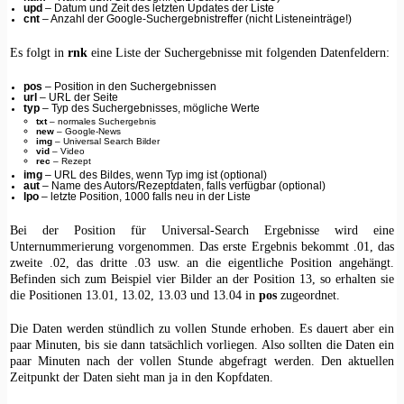
upd
– Datum und Zeit des letzten Updates der Liste
cnt
– Anzahl der Google-Suchergebnistreffer (nicht Listeneinträge!)
Es folgt in
rnk
eine Liste der Suchergebnisse mit folgenden Datenfeldern:
pos
– Position in den Suchergebnissen
url
– URL der Seite
typ
– Typ des Suchergebnisses, mögliche Werte
txt
– normales Suchergebnis
new
– Google-News
img
– Universal Search Bilder
vid
– Video
rec
– Rezept
img
– URL des Bildes, wenn Typ img ist (optional)
aut
– Name des Autors/Rezeptdaten, falls verfügbar (optional)
lpo
– letzte Position, 1000 falls neu in der Liste
Bei der Position für Universal-Search Ergebnisse wird eine
Unternummerierung vorgenommen. Das erste Ergebnis bekommt .01, das
zweite .02, das dritte .03 usw. an die eigentliche Position angehängt.
Befinden sich zum Beispiel vier Bilder an der Position 13, so erhalten sie
die Positionen 13.01, 13.02, 13.03 und 13.04 in
pos
zugeordnet.
Die Daten werden stündlich zu vollen Stunde erhoben. Es dauert aber ein
paar Minuten, bis sie dann tatsächlich vorliegen. Also sollten die Daten ein
paar Minuten nach der vollen Stunde abgefragt werden. Den aktuellen
Zeitpunkt der Daten sieht man ja in den Kopfdaten.