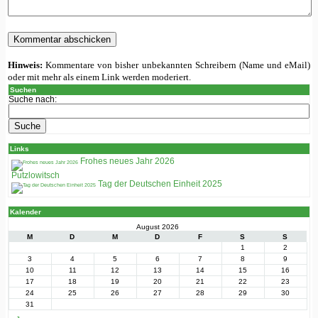
Hinweis:
Kommentare von bisher unbekannten Schreibern (Name und eMail)
oder mit mehr als einem Link werden moderiert.
Suchen
Suche nach:
Links
Frohes neues Jahr 2026
Putzlowitsch
Tag der Deutschen Einheit 2025
Kalender
August 2026
M
D
M
D
F
S
S
1
2
3
4
5
6
7
8
9
10
11
12
13
14
15
16
17
18
19
20
21
22
23
24
25
26
27
28
29
30
31