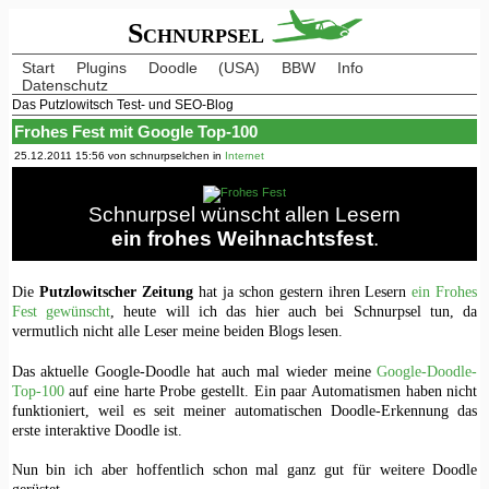
Schnurpsel
Start
Plugins
Doodle
(USA)
BBW
Info
Datenschutz
Das Putzlowitsch Test- und SEO-Blog
Frohes Fest mit Google Top-100
25.12.2011 15:56 von schnurpselchen in
Internet
Schnurpsel wünscht allen Lesern
ein frohes Weihnachtsfest
.
Die
Putzlowitscher Zeitung
hat ja schon gestern ihren Lesern
ein Frohes
Fest gewünscht
, heute will ich das hier auch bei Schnurpsel tun, da
vermutlich nicht alle Leser meine beiden Blogs lesen.
Das aktuelle Google-Doodle hat auch mal wieder meine
Google-Doodle-
Top-100
auf eine harte Probe gestellt. Ein paar Automatismen haben nicht
funktioniert, weil es seit meiner automatischen Doodle-Erkennung das
erste interaktive Doodle ist.
Nun bin ich aber hoffentlich schon mal ganz gut für weitere Doodle
gerüstet.