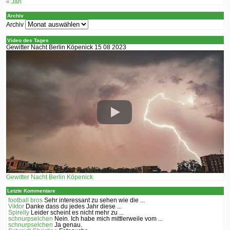
« Jan
Archiv
Archiv
Video des Tages
Gewitter Nacht Berlin Köpenick 15 08 2023
Gewitter Nacht Berlin Köpenick
Letzte Kommentare
football bros
Sehr interessant zu sehen wie die ...
Viktor
Danke dass du jedes Jahr diese ...
Spirelly
Leider scheint es nicht mehr zu ...
schnurpselchen
Nein. Ich habe mich mittlerweile vom ...
schnurpselchen
Ja genau.