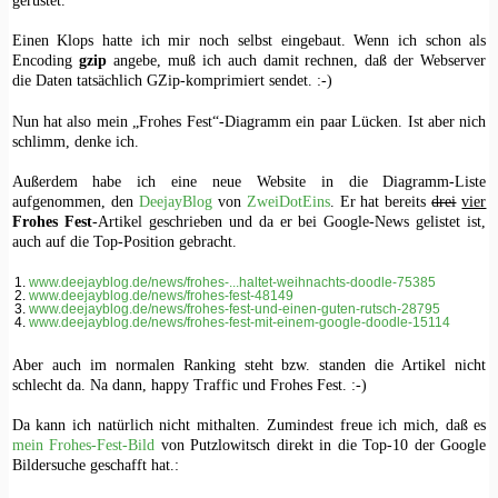
Einen Klops hatte ich mir noch selbst eingebaut. Wenn ich schon als
Encoding
gzip
angebe, muß ich auch damit rechnen, daß der Webserver
die Daten tatsächlich GZip-komprimiert sendet. :-)
Nun hat also mein „Frohes Fest“-Diagramm ein paar Lücken. Ist aber nich
schlimm, denke ich.
Außerdem habe ich eine neue Website in die Diagramm-Liste
aufgenommen, den
DeejayBlog
von
ZweiDotEins
. Er hat bereits
drei
vier
Frohes Fest
-Artikel geschrieben und da er bei Google-News gelistet ist,
auch auf die Top-Position gebracht.
www.deejayblog.de/news/frohes-...haltet-weihnachts-doodle-75385
www.deejayblog.de/news/frohes-fest-48149
www.deejayblog.de/news/frohes-fest-und-einen-guten-rutsch-28795
www.deejayblog.de/news/frohes-fest-mit-einem-google-doodle-15114
Aber auch im normalen Ranking steht bzw. standen die Artikel nicht
schlecht da. Na dann, happy Traffic und Frohes Fest. :-)
Da kann ich natürlich nicht mithalten. Zumindest freue ich mich, daß es
mein Frohes-Fest-Bild
von Putzlowitsch direkt in die Top-10 der Google
Bildersuche geschafft hat.: