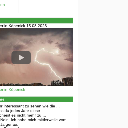
hen
erlin Köpenick 15 08 2023
erlin Köpenick
are
r interessant zu sehen wie die ...
s du jedes Jahr diese ...
cheint es nicht mehr zu ...
Nein. Ich habe mich mittlerweile vom ...
Ja genau.
name eintragen
