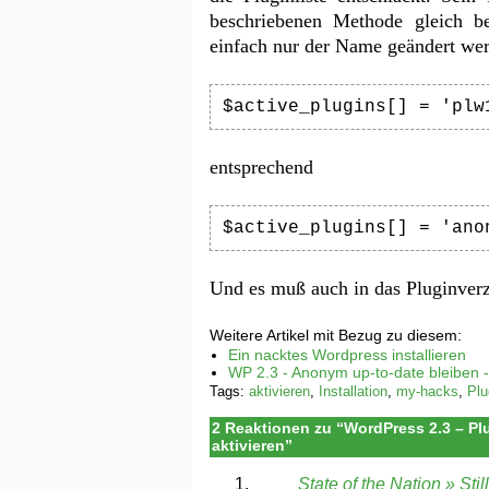
beschriebenen Methode gleich be
einfach nur der Name geändert werd
$active_plugins[] = 'plw
entsprechend
$active_plugins[] = 'ano
Und es muß auch in das Pluginverze
Weitere Artikel mit Bezug zu diesem:
Ein nacktes Wordpress installieren
WP 2.3 - Anonym up-to-date bleiben -
Tags:
aktivieren
,
Installation
,
my-hacks
,
Plu
2 Reaktionen zu “WordPress 2.3 – Plu
aktivieren”
State of the Nation » St