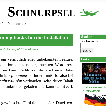
Schnurpsel
Info
Datenschutz
r my-hacks bei der Installation
Suchen
Suche nach:
ps & Tricks
,
WP (Wordpress)
s ein vermutlich eher unbekanntes Feature,
Links
allation eines neuen, nackten WordPress
ühren kann. Schlüssel dazu ist eine Datei
chnis
wp-content
befinden muß. Ist also bei
t/install.php
vorhanden, wird deren Inhalt
onsfunktionen geladen und kann damit z.B.
Frohes neues J
Putzlowitsch
ie gewünschte Funktion aus der Datei
wp-