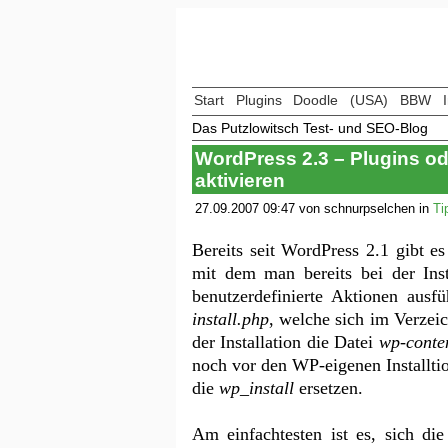
Start
Plugins
Doodle
(USA)
BBW
Das Putzlowitsch Test- und SEO-Blog
WordPress 2.3 – Plugins ode
aktivieren
27.09.2007 09:47 von schnurpselchen in
Ti
Bereits seit WordPress 2.1 gibt e
mit dem man bereits bei der Inst
benutzerdefinierte Aktionen ausf
install.php
, welche sich im Verzei
der Installation die Datei
wp-conten
noch vor den WP-eigenen Installti
die
wp_install
ersetzen.
Am einfachtesten ist es, sich d