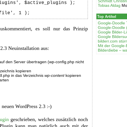
Schmidt Christi
lugins', $active_plugins );

Tobias Aldag
Mo
file', 1 );
Top Artikel
Google-Doodle 
Google-Doodle 
uskommentiert, es soll nur das Prinzip
Google Bilder-Li
Google Bilders
bilderr.соm stür
Mit der Google-
2.3 Neuinstallation aus:
Bilderdiebe – w
uf den Server übertragen (wp-config.php nicht
zeichnis kopieren
all.php in das Verzeichnis
wp-content
kopieren
arten
 neuen WordPress 2.3 :-)
ugin
geschrieben, welches zusätzlich noch
n Plugin kann man natürlich auch mit der