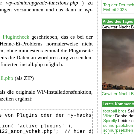
er
wp-admin/upgrade-functions.php
) zu
Tag der Deutsc
rungen vorzunehmen und das dann in
wp-
Einheit 2025
Video des Tages
Gewitter Nacht B
 Plugincheck
geschrieben, das es bei der
Henne-Ei-Problems normalerweise nicht
ren, ohne mindestens einmal die Pluginseite
eits die Daten an wordpress.org zu senden.
finierten install.php möglich.
all.php
(als ZIP)
als die originale WP-Installationsfunktion,
Gewitter Nacht B
eilen ergänzt:
Letzte Komment
football bros
Seh
e von Plugins oder der my-hacks.php

Viktor
Danke das
Spirelly
Leider s
schnurpselchen
tion( 'active_plugins' );

schnurpselchen
123_anon_vchek.php';  // hier den Plugin-Datei