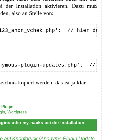
i der Installation aktivieren. Dazu muß
en, also an Stelle von:
123_anon_vchek.php';  // hier den Plugin-Date
nymous-plugin-updates.php';  // hier den Plug
ichnis kopiert werden, das ist ja klar.
 Plugin
gin
,
Wordpress
gins oder my-hacks bei der Installation
ille auf Knopfdruck (Anonyme Plugin Update