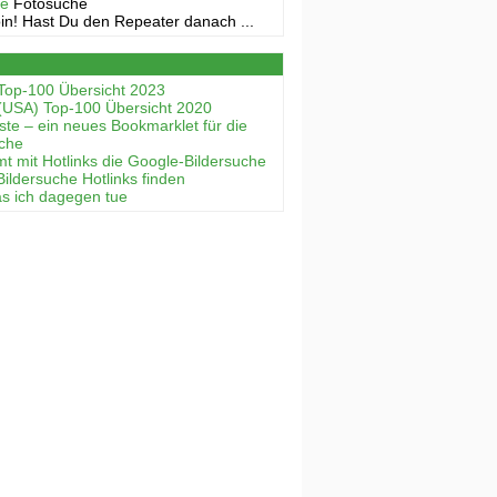
ne
Fotosuche
in! Hast Du den Repeater danach ...
Top-100 Übersicht 2023
(USA) Top-100 Übersicht 2020
ste – ein neues Bookmarklet für die
uche
mt mit Hotlinks die Google-Bildersuche
Bildersuche Hotlinks finden
as ich dagegen tue