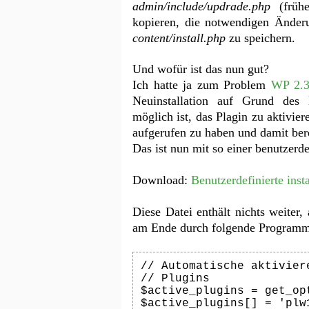
admin/include/updrade.php
(früh
kopieren, die notwendigen Ände
content/install.php
zu speichern.
Und wofür ist das nun gut?
Ich hatte ja zum Problem
WP 2.3
Neuinstallation auf Grund des 
möglich ist, das Plagin zu aktivie
aufgerufen zu haben und damit ber
Das ist nun mit so einer benutzerde
Download:
Benutzerdefinierte inst
Diese Datei enthält nichts weiter, 
am Ende durch folgende Programmz
// Automatische aktivier
// Plugins

$active_plugins = get_op
$active_plugins[] = 'plw