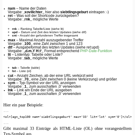
nam
– Name der Daten
Vorgabe: ‚
xovilichter
‚, hier also
siebtlingsgeburt
eintragen :-)
ret
– Was soll der Shortcode zurückgeben?
Vorgabe: ‚
rnk
‚, mögliche Werte
rnk
– Ranking Tabelle/Liste (siehe lit)
upd
– Datum und Zeit des letzten Updates (siehe dtf)
cnt
– Anzahl der gefundenen Treffer insgesamt
max
– Maximal Anzahl auszugebender Treffer
Vorgabe: ‚
100
‚, eine Zahl zwischen 1 und 123
dtf
– Ausgabeformat des letzten Updates (siehe ret:upd)
Vorgabe: ‚
‚d.m.Y H:i‘
‚, Format entsprechend
PHP-Date-Funktion
lit
– Listentyp: Tabelle oder Liste?
Vorgabe: ‚
tab
‚, mögliche Werte
tab
– Tabelle (table)
lst
– Liste (ol)
cut
– Anzahl Zeichen, ab der eine URL verkürzt wird
Vorgabe: ‚
70
‚, eine Zahl zwischen 0 (keine Verkürzung) und größer
sym
– Typ-Symbol vor der URL anzeigen
Vorgabe: ‚
1
‚, zum ausschalten ‚0‘ verwenden
lnk
– Link am Ende der URL ausgeben
Vorgabe: ‚
1
‚, zum ausschalten ‚0‘ verwenden
Hier ein paar Beispiele:
...
<ol>[agn_top100 nam='siebtlingsgeburt' max='33' lit='lst' sym='0']</ol>
...
Gibt maximal 33 Einträge als HTML-Liste (OL) ohne vorangestelltem
Typ-Symbol aus.