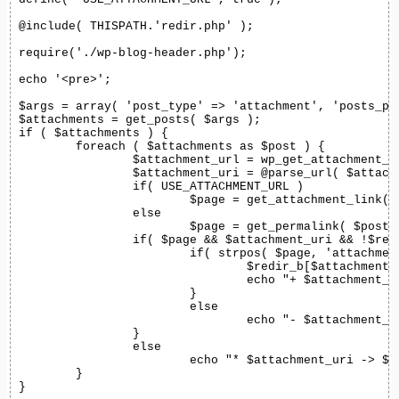
@include( THISPATH.'redir.php' );

require('./wp-blog-header.php');

echo '<pre>';

$args = array( 'post_type' => 'attachment', 'posts_pe
$attachments = get_posts( $args );

if ( $attachments ) {

	foreach ( $attachments as $post ) {

		$attachment_url = wp_get_attachment_url( $post->ID );

		$attachment_uri = @parse_url( $attachment_url, PHP_URL_PATH );

		if( USE_ATTACHMENT_URL )

			$page = get_attachment_link( $post->ID );

		else

			$page = get_permalink( $post->post_parent );

		if( $page && $attachment_uri && !$redir_b[$attachment_uri] ) {

			if( strpos( $page, 'attachment_id' ) === false ) {

				$redir_b[$attachment_uri] = $page;

				echo "+ $attachment_uri -> $page\r\n";

			}

			else

				echo "- $attachment_uri -> $page\r\n";

		}

		else

			echo "* $attachment_uri -> $page\r\n";

	}

}
