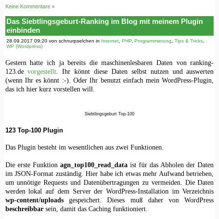
Keine Kommentare »
Das Siebtlingsgeburt-Ranking im Blog mit meinem Plugin
einbinden
28.09.2017 09:20 von schnurpselchen in
Internet
,
PHP
,
Programmierung
,
Tips & Tricks
,
WP (Wordpress)
Gestern hatte ich ja bereits die maschinenlesbaren Daten von ranking-
123.de
vorgestellt
. Ihr könnt diese Daten selbst nutzen und auswerten
(wenn Ihr es könnt :-). Oder Ihr benutzt einfach mein WordPress-Plugin,
das ich hier kurz vorstellen will.
Siebtlingsgeburt Top-100
123 Top-100 Plugin
Das Plugin besteht im wesentlichen aus zwei Funktionen.
Die erste Funktion
agn_top100_read_data
ist für das Abholen der Daten
im JSON-Format zuständig. Hier habe ich etwas mehr Aufwand betrieben,
um unnötige Requests und Datenübertragungen zu vermeiden. Die Daten
werden lokal auf dem Server der WordPress-Installation im Verzeichnis
wp-content/uploads
gespeichert. Dieses muß daher von WordPress
beschreibbar
sein, damit das Caching funktioniert.