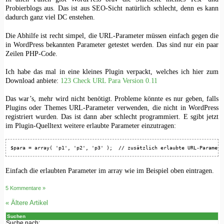
Probierblogs aus. Das ist aus SEO-Sicht natürlich schlecht, denn es kann
dadurch ganz viel DC enstehen.
Die Abhilfe ist recht simpel, die URL-Parameter müssen einfach gegen die
in WordPress bekannten Parameter getestet werden. Das sind nur ein paar
Zeilen PHP-Code.
Ich habe das mal in eine kleines Plugin verpackt, welches ich hier zum
Download anbiete:
123 Check URL Para Version 0.11
Das war’s, mehr wird nicht benötigt. Probleme könnte es nur geben, falls
Plugins oder Themes URL-Parameter verwenden, die nicht in WordPress
registriert wurden. Das ist dann aber schlecht programmiert. E sgibt jetzt
im Plugin-Quelltext weitere erlaubte Parameter einzutragen:
$para = array( 'p1', 'p2', 'p3' );  // zusätzlich erlaubte URL-Paramete
Einfach die erlaubten Parameter im array wie im Beispiel oben eintragen.
5 Kommentare »
«
Ältere Artikel
Suchen
Suche nach: