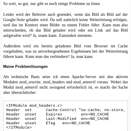
So weit, so gut, nur gibt es noch einige Probleme zu lösen.
Leider wird der Referrer auch gesendet, wenn das Bild als Bild auf der
Google-Seite geladen wird. Da soll natürlich keine Weiterleitung erfolgen,
weil das im Kontext eines Bilder zu einem Fehler führt. Kann man also
unterscheiden, ob das Bild geladen wird oder ein Link auf das Bild
aufgerufen wird? Ja, mann kann. Zumindest meistens.
Außerdem wird ein bereits geladenes Bild vom Browser im Cache
vorgehalten, was zu unvorhergesehenen Ergebnissen bei der Weiterleitung
führen kann. Kann man das verhindern? Ja, man kann.
Meine Problemlösungen
Als technische Basis setze ich einen Apache-Server mit den aktiven
Modulen mod_rewrite, mod_headers und mod_setenvif voraus. Wobei das
Modul mod_setenvif nicht zwingend erforderlich ist, es macht die Sache
aber übersichtlicher:
<IFModule mod_headers.c>

Header	set	 Cache-Control "no-cache, no-store, must-revalidate"	env=NO_CACHE

Header	unset	 Expires	env=NO_CACHE

Header	unset	 Last-Modified	env=NO_CACHE

Header	unset	 ETag	env=NO_CACHE

</IfModule>
