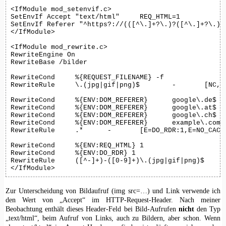
<IfModule mod_setenvif.c>

SetEnvIf Accept "text/html"	REQ_HTML=1

SetEnvIf Referer "^https?://(([^\.]+?\.)?([^\.]+?\.)?[^\.]+?)/"	DOM
</IfModule>

<IfModule mod_rewrite.c>

RewriteEngine On

RewriteBase /bilder

RewriteCond	%{REQUEST_FILENAME} -f

RewriteRule	\.(jpg|gif|png)$	-	[NC,C]

RewriteCond	%{ENV:DOM_REFERER}	google\.de$ [NC,OR]

RewriteCond	%{ENV:DOM_REFERER}	google\.at$ [NC,OR]

RewriteCond	%{ENV:DOM_REFERER}	google\.ch$ [NC,OR]

RewriteCond	%{ENV:DOM_REFERER}	example\.com

RewriteRule	.*	-	[E=DO_RDR:1,E=NO_CACHE:1]

RewriteCond	%{ENV:REQ_HTML} 1

RewriteCond	%{ENV:DO_RDR} 1

RewriteRule	([^-]+)-([0-9]+)\.(jpg|gif|png)$	/bild-$1-$2.html	[R=302,L]

</IfModule>
Zur Unterscheidung von Bildaufruf (img src=…) und Link verwende ich
den Wert von „Accept“ im HTTP-Request-Header. Nach meiner
Beobachtung enthält dieses Header-Feld bei Bild-Aufrufen
nicht
den Typ
„text/html“, beim Aufruf von Links, auch zu Bildern, aber schon. Wenn