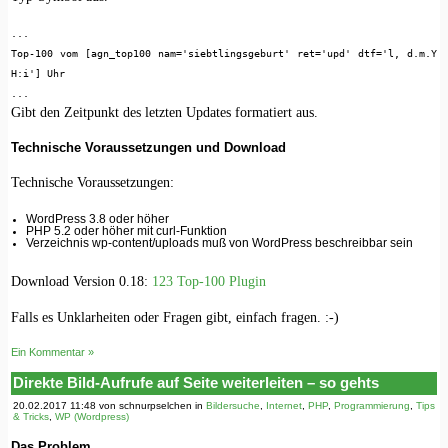
...
Top-100 vom [agn_top100 nam='siebtlingsgeburt' ret='upd' dtf='l, d.m.Y
H:i'] Uhr
...
Gibt den Zeitpunkt des letzten Updates formatiert aus.
Technische Voraussetzungen und Download
Technische Voraussetzungen:
WordPress 3.8 oder höher
PHP 5.2 oder höher mit curl-Funktion
Verzeichnis wp-content/uploads muß von WordPress beschreibbar sein
Download Version 0.18:
123 Top-100 Plugin
Falls es Unklarheiten oder Fragen gibt, einfach fragen. :-)
Ein Kommentar »
Direkte Bild-Aufrufe auf Seite weiterleiten – so gehts
20.02.2017 11:48 von schnurpselchen in
Bildersuche
,
Internet
,
PHP
,
Programmierung
,
Tips
& Tricks
,
WP (Wordpress)
Das Problem