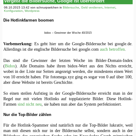
Vergeßt die Bildersuche, Google ist überfordert
06.10.2015 13:42 von schnurpselchen in
Bildersuche
,
Geld verdienen
,
Internet
,
Konfiguration
,
Wordpress
Die Hotlinkfarmen boomen
bidox – Gewinner der Woche 40/2015
Vorbemerkung:
Es geht hier um die Google-Bildersuche bei google.de.
Allerdings ist die englische Bildersuche bei google.com
auch betroffen
.
Das sind die Gewinner der letzten Woche im Bilder-Domain-Index
(
Bidox
). Alle Domains habe ihren bidox-Wert aus den Nichts erreicht,
wobei in der Liste nur Seiten angezeigt werden, die mindestens einen Wert
von 10 erreicht haben. Für fotomega.xyz ging es sogar von 0 auf über 100,
aber diese Website ist bereits Geschichte.
So einen steilen Aufstieg in der Google-Bildersuche erreicht man in der
Regel nur mit vielen Hotlinks auf topplatzierte Bilder. Diese Hotlink-
Farmen
sind nicht neu
, sie haben nun aber das System perfektioniert.
Nur die Top-Bilder zählen
Für die Hotlink-Spammer sind natürlich nur die Top-Bilder lukrativ, weil
man mit diesen nich nur in der Bildersuche selbst, sondern auch in der