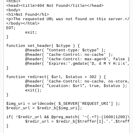
<html>

<head><title>404 Not Found</title></head>

<body>

<h1>Not Found</h1>

<p>The requested URL was not found on this server.</p>
</body></html>

EOT;

	exit;

}

function set_header( $ctype ) {

	@header( "Content-type: $ctype" );

	@header( 'Cache-Control: no-cache' );

	@header( 'Cache-Control: max-age=0', false ); 

	@header( 'Expires:'.gmdate('D, d M Y H:i:s', 0 ).' GMT' );

}

function redirect( $url, $status = 302 ) {

	@header( 'Cache-Control: no-cache, no-store, must-revalidate' );

	@header( "Location: $url", true, $status );

	exit();

}

$img_uri = urldecode( $_SERVER['REQUEST_URI'] );

$redir_url = $redir_b[$img_uri];

if( !$redir_url && @preg_match( '~(.+?)-(1600|1200)\.(
	$redir_url = $redir_b[$treffer[1].'.'.$treffer[3]];

}
