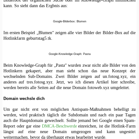
Bilderbox der organischen Suche oder im Knowledge-Graph mitmischen
kann. So sieht dann das Ergbnis aus:
Google-Bilderbox: Blumen
Im ersten Beispiel „Blumen“ zeigen alle vier Bilder der Bilder-Box auf die
Hotlinkfarm geburtstag5.tk.
Google-Knowledge-Graph: Pasta
Beim Knowledge-Graph für „Pasta“ wurden zwar nicht alle Bilder von den
Hotlinkern gekapert, aber man sieht schon das neue Konzept der
wechselnden Sub-Domains. Zwei Bilder zeigen auf un.fotosg.xyz, ein
anderes auf tres.fotosg.xyz. Jetzt, wo ich diesen Artikel hier schreibe,
werden bereits alle Seiten auf die neue Domain fotoweb.xyz umgeleitet.
Domain wechsle dich
Um gar nicht erst von möglichen Antispam-Maßnahmen behelligt zu
werden, wird praktisch täglich die Subdomain und nach ein paar Tagen
auch die Hauptdomain gewechselt. Sollte jemand bei Google einen Spam-
Report oder gar eine
DMCA-Beschwerde
einreichen, ist die Hotlink-Farm
längst auf eine neue Domain umgezogen und kann ungestört
weitermachen, bevor da überhaupt etwas bearbeitet wurde.