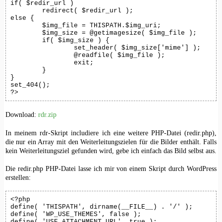
if( $redir_url )

	redirect( $redir_url );

else {

	$img_file = THISPATH.$img_uri;

	$img_size = @getimagesize( $img_file );

	if( $img_size ) {

		set_header( $img_size['mime'] );

		@readfile( $img_file );

		exit;

	}

}

set_404();

?>
Download:
rdr.zip
In meinem rdr-Skript includiere ich eine weitere PHP-Datei (redir.php),
die nur ein Array mit den Weiterleitungszielen für die Bilder enthält. Falls
kein Weiterleitungsziel gefunden wird, gebe ich einfach das Bild selbst aus.
Die redir.php PHP-Datei lasse ich mir von einem Skript durch WordPress
erstellen:
<?php

define( 'THISPATH', dirname(__FILE__) . '/' );

define( 'WP_USE_THEMES', false );

define( 'USE_ATTACHMENT_URL', true );
