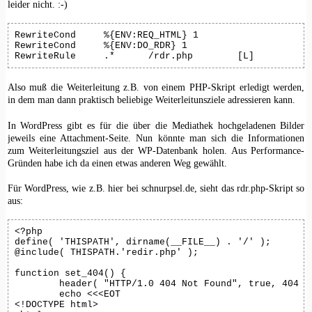
leider nicht. :-)
RewriteCond	%{ENV:REQ_HTML} 1

RewriteCond	%{ENV:DO_RDR} 1

RewriteRule	.*	/rdr.php	[L]
Also muß die Weiterleitung z.B. von einem PHP-Skript erledigt werden,
in dem man dann praktisch beliebige Weiterleitunsziele adressieren kann.
In WordPress gibt es für die über die Mediathek hochgeladenen Bilder
jeweils eine Attachment-Seite. Nun könnte man sich die Informationen
zum Weiterleitungsziel aus der WP-Datenbank holen. Aus Performance-
Gründen habe ich da einen etwas anderen Weg gewählt.
Für WordPress, wie z.B. hier bei schnurpsel.de, sieht das rdr.php-Skript so
aus:
<?php

define( 'THISPATH', dirname(__FILE__) . '/' );

@include( THISPATH.'redir.php' );

function set_404() {

	header( "HTTP/1.0 404 Not Found", true, 404 );

	echo <<<EOT

<!DOCTYPE html>
