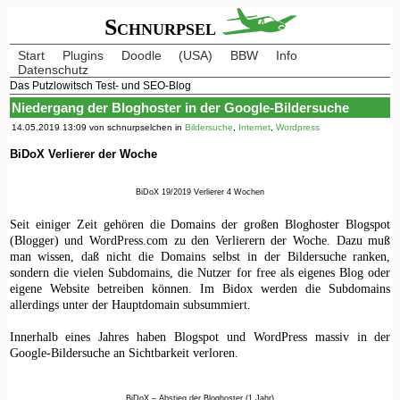
Schnurpsel
Start
Plugins
Doodle
(USA)
BBW
Info
Datenschutz
Das Putzlowitsch Test- und SEO-Blog
Niedergang der Bloghoster in der Google-Bildersuche
14.05.2019 13:09 von schnurpselchen in
Bildersuche
,
Internet
,
Wordpress
BiDoX Verlierer der Woche
BiDoX 19/2019 Verlierer 4 Wochen
Seit einiger Zeit gehören die Domains der großen Bloghoster Blogspot
(Blogger) und WordPress.com zu den Verlierern der Woche. Dazu muß
man wissen, daß nicht die Domains selbst in der Bildersuche ranken,
sondern die vielen Subdomains, die Nutzer for free als eigenes Blog oder
eigene Website betreiben können. Im Bidox werden die Subdomains
allerdings unter der Hauptdomain subsummiert.
Innerhalb eines Jahres haben Blogspot und WordPress massiv in der
Google-Bildersuche an Sichtbarkeit verloren.
BiDoX – Abstieg der Bloghoster (1 Jahr)