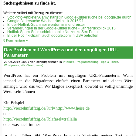
Suchergebnissen zu finde ist.
Weitere Artikel mit Bezug zu diesem:
Stockfoto-Anbieter Alamy startet in Google-Bildersuche bei google.de durch
Google Bildersuche Wochenrückblick 2016/21
Bilder-Hotlink-Spammer werden immer dreister
Veränderungen in der Google-Bildersuche - Jahresrückblick 2015
Hotlink-Spam-Seite schickt mobile Nutzer zu Sex-Portal
Bilder Hotlink-Spam, auch google.com in USA betroffen
8 Kommentare »
Das Problem mit WordPress und den ungültigen URL-
Parametern
23.06.2015 16:37 von schnurpselchen in
Internet
,
Programmierung
,
Tips & Tricks
,
Wordpress
,
WP (Wordpress)
WordPress hat ein Problem mit ungültigen URL-Parametern. Wenn
jemand an die Blogadresse einfach einen Parameter mit einem Wert
anhängt, wird das von WP klaglos akzeptiert, obwohl es völlig unsinnige
Werte sein können.
Ein Beispiel:
http://vierzehnfuffzig.de/?url=http://www.heise.de
oder
http://vierzehnfuffzig.de/?blafasel=trallalla
oder was auch immer.
In allen Fällen gibt WordPress brav die Startseite meines Test- und