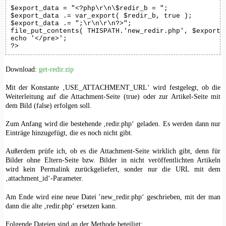
$export_data = "<?php\r\n\$redir_b = ";

$export_data .= var_export( $redir_b, true );

$export_data .= ";\r\n\r\n?>";

file_put_contents( THISPATH.'new_redir.php', $export_d
echo '</pre>';

?>
Download:
get-redir.zip
Mit der Konstante ‚USE_ATTACHMENT_URL‘ wird festgelegt, ob die
Weiterleitung auf die Attachment-Seite (true) oder zur Artikel-Seite mit
dem Bild (false) erfolgen soll.
Zum Anfang wird die bestehende ‚redir.php‘ geladen. Es werden dann nur
Einträge hinzugefügt, die es noch nicht gibt.
Außerdem prüfe ich, ob es die Attachment-Seite wirklich gibt, denn für
Bilder ohne Eltern-Seite bzw. Bilder in nicht veröffentlichten Artikeln
wird kein Permalink zurückgeliefert, sonder nur die URL mit dem
‚attachment_id‘-Parameter.
Am Ende wird eine neue Datei ’new_redir.php‘ geschrieben, mit der man
dann die alte ‚redir.php‘ ersetzen kann.
Folgende Dateien sind an der Methode beteiligt: