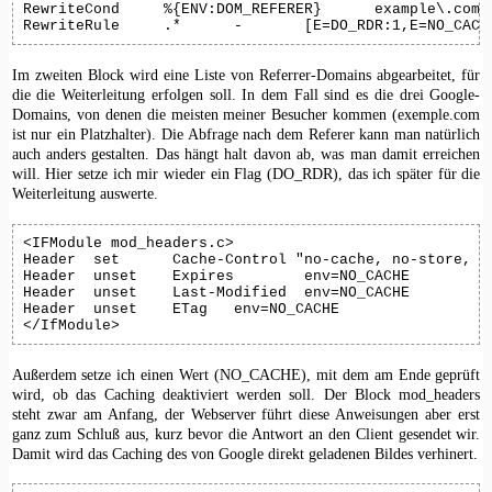
RewriteCond	%{ENV:DOM_REFERER}	example\.com

RewriteRule	.*	-	[E=DO_RDR:1,E=NO_CA
Im zweiten Block wird eine Liste von Referrer-Domains abgearbeitet, für
die die Weiterleitung erfolgen soll. In dem Fall sind es die drei Google-
Domains, von denen die meisten meiner Besucher kommen (exemple.com
ist nur ein Platzhalter). Die Abfrage nach dem Referer kann man natürlich
auch anders gestalten. Das hängt halt davon ab, was man damit erreichen
will. Hier setze ich mir wieder ein Flag (DO_RDR), das ich später für die
Weiterleitung auswerte.
<IFModule mod_headers.c>

Header	set	 Cache-Control "no-cache, no-store, must-revalidate"	env=NO_CACHE

Header	unset	 Expires	env=NO_CACHE

Header	unset	 Last-Modified	env=NO_CACHE

Header	unset	 ETag	env=NO_CACHE

</IfModule>
Außerdem setze ich einen Wert (NO_CACHE), mit dem am Ende geprüft
wird, ob das Caching deaktiviert werden soll. Der Block mod_headers
steht zwar am Anfang, der Webserver führt diese Anweisungen aber erst
ganz zum Schluß aus, kurz bevor die Antwort an den Client gesendet wir.
Damit wird das Caching des von Google direkt geladenen Bildes verhinert.