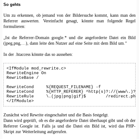
So gehts
Um zu erkennen, ob jemand von der Bildersuche kommt, kann man den
Referrer auswerten. Vereinfacht gesagt, könnte man folgende Regel
formulieren:
„Ist die Referrer-Domain google.* und die angeforderte Datei ein Bild
(jpeg,png,…), dann leite den Nutzer auf eine Seite mit dem Bild um.“
In der .htaccess könnte das so aussehen:
<IfModule mod_rewrite.c>

RewriteEngine On

RewriteBase /

RewriteCond	%{REQUEST_FILENAME} -f

RewriteCond	%{HTTP_REFERER}	^http(s)?://(www\.)?google [NC]

RewriteRule	\.(jpg|png|gif)$	/redirect.php	[L]

</IfModule>
Zunächst wird Rewrite eingeschaltet und die Basis festgelgt.
Dann wird geprüft, ob es die angeforderte Datei überhaupt gibt und ob der
Referrer Google ist. Falls ja und die Datei ein Bild ist, wird das PHP-
Skript zur Weiterleitung aufgerufen.