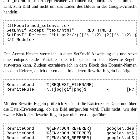
also „text/html“ im Accept-Header zu finden ist, dürfte es sich um den
Link zum Bild und nicht um das Laden des Bildes in der Google-Ansicht
handeln.
<IfModule mod_setenvif.c>

SetEnvIf Accept "text/html"	REQ_HTML=1

SetEnvIf Referer "^https?://(([^\.]+?\.)?([^\.]+?\.)?[^\.]+?)/"	DOM
</IfModule>
Den Accept-Header werte ich in einer SetEnvIf Anweisung aus und setze
eine entsprechende Variable, die ich später in den Rewrite-Regeln
auswerten kann. Zudem extrahiere ich in dem Block den Domain-Namen
aus dem Referer, da ich diesen auch in anderen Rewrite-Regeln benötige.
RewriteCond	%{REQUEST_FILENAME} -f

RewriteRule	\.(jpg|gif|png)$	-	[N
Mit den Rewrite-Regeln prüfe ich zunächst die Existenz der Datei und über
die Datei-Erweiterung, ob ein Bild aufgerufen wird. Falls nicht, wir der
zweite Block der Rewrite-Regeln gar nicht erst ausgeführt.
RewriteCond	%{ENV:DOM_REFERER}	google\.de$ [NC,OR]

RewriteCond	%{ENV:DOM_REFERER}	google\.at$ [NC,OR]

RewriteCond	%{ENV:DOM_REFERER}	google\.ch$ [NC,OR]
