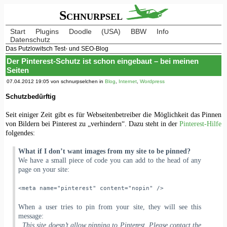
Schnurpsel
Start
Plugins
Doodle
(USA)
BBW
Info
Datenschutz
Das Putzlowitsch Test- und SEO-Blog
Der Pinterest-Schutz ist schon eingebaut – bei meinen
Seiten
07.04.2012 19:05 von schnurpselchen in
Blog
,
Internet
,
Wordpress
Schutzbedürftig
Seit einiger Zeit gibt es für Webseitenbetreiber die Möglichkeit das Pinnen
von Bildern bei Pinterest zu „verhindern“. Dazu steht in der
Pinterest-Hilfe
folgendes:
What if I don’t want images from my site to be pinned?
We have a small piece of code you can add to the head of any
page on your site:
<meta name="pinterest" content="nopin" />
When a user tries to pin from your site, they will see this
message:
„This site doesn’t allow pinning to Pinterest. Please contact the