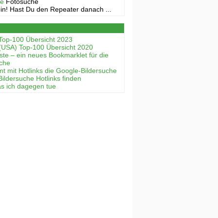
ne
Fotosuche
in! Hast Du den Repeater danach ...
Top-100 Übersicht 2023
(USA) Top-100 Übersicht 2020
ste – ein neues Bookmarklet für die
uche
mt mit Hotlinks die Google-Bildersuche
Bildersuche Hotlinks finden
as ich dagegen tue