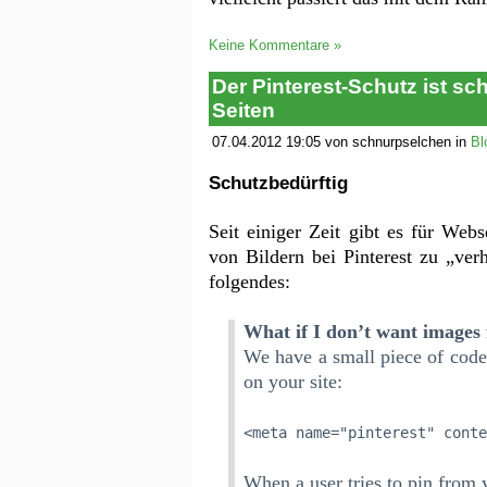
Keine Kommentare »
Der Pinterest-Schutz ist s
Seiten
07.04.2012 19:05 von schnurpselchen in
Bl
Schutzbedürftig
Seit einiger Zeit gibt es für Web
von Bildern bei Pinterest zu „ver
folgendes:
What if I don’t want images 
We have a small piece of code
on your site:
<meta name="pinterest" conte
When a user tries to pin from y