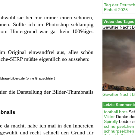
Tag der Deutsc
Einheit 2025
, obwohl sie bei mir immer einen schönen,
Video des Tages
men. Sollte ich im Photoshop schlampig
Gewitter Nacht B
vom Hintergrund war gar kein 100%iges
m Original einwandfrei aus, alles schön
suche-SERP müßte eigentlich so aussehen:
bfrage bilderu.de (ohne Grauschleier)
 hier die Darstellung der Bilder-Thumbnails
Gewitter Nacht B
Letzte Komment
bnails
football bros
Seh
Viktor
Danke das
Spirelly
Leider s
e da macht, habe ich mal in den Innereien
schnurpselchen
schnurpselchen
mgewühlt und recht schnell den Grund für