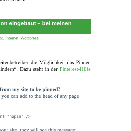
chon eingebaut – bei meinen
og
,
Internet
,
Wordpress
seitenbetreiber die Möglichkeit das Pinnen
hindern“. Dazu steht in der
Pinterest-Hilfe
from my site to be pinned?
 you can add to the head of any page
nt="nopin" />
our site, they will see this message: