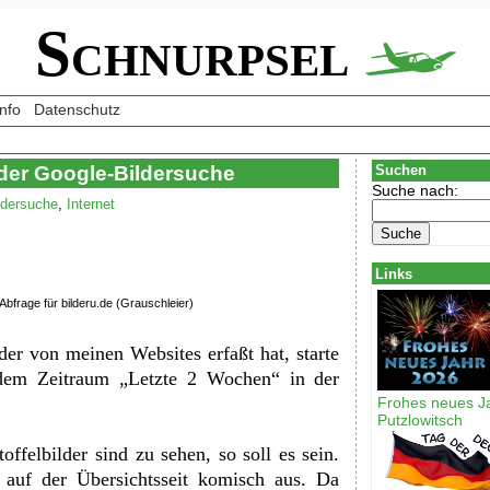
Schnurpsel
Info
Datenschutz
 der Google-Bildersuche
Suchen
Suche nach:
ldersuche
,
Internet
Links
Abfrage für bilderu.de (Grauschleier)
er von meinen Websites erfaßt hat, starte
 dem Zeitraum „Letzte 2 Wochen“ in der
Frohes neues J
Putzlowitsch
offelbilder sind zu sehen, so soll es sein.
 auf der Übersichtsseit komisch aus. Da