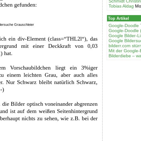
Schmidt Christi
ldchen gefunden:
Tobias Aldag
Mo
Top Artikel
dersuche Grauschleier
Google-Doodle 
Google-Doodle 
Google Bilder-Li
ch ein div-Element (class=“THL2l“), das
Google Bilders
ergrund mit einer Deckkraft von 0,03
bilderr.соm stür
Mit der Google-
) hat.
Bilderdiebe – w
em Vorschaubildchen liegt ein 3%iger
u einem leichten Grau, aber auch alles
r. Nur Schwarz bleibt natürlich Schwarz,
-)
 die Bilder optisch voneinander abgrenzen
rund ist auf dem weißen Seitenhintergrund
überhaupt nichts zu sehen, wie z.B. bei der