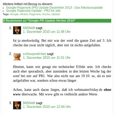
Weitere Artikel mit Bezug zu diesem:
Google-Pagerank (PR) Update Dezember 2013 - Das Nikolausupdate
Google Pagerank-Update - PR3 für alle
Tags:
Google
,
Herbst
,
Pagerank
,
Suche
,
Update
8 Reaktionen zu “Google-PR-Update Herbst 2010”
Mißfeldt
sagt:
1. Dezember 2010 um 11:48 Uhr
Ist ja merkwürdig. Bei mir war der wmf die ganze Zeit auf 3. Ich
checke das zwar nicht täglich, aber mir ist nichts aufgefallen.
schnurpselchen
sagt:
1. Dezember 2010 um 11:51 Uhr
Hmmm, kann wie gesagt ein technischer Effekt sein. Ich checke
auch eher sporadisch, aber zumindest in den letzten Woche lag der
wmf bei mir auf PR1. War also nicht nur am 19.10. so, als es mir
aufgefallen war, sondern schon etwas länger.
Achso, kann auch daran liegen, daß ich webmasterfriday.de
ohne
www
überwache. Mit www gibt es viellеiсht andere Werte.
Mißfeldt
sagt:
1. Dezember 2010 um 12:04 Uhr