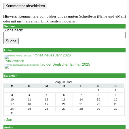
Hinweis:
Kommentare von bisher unbekannten Schreibern (Name und eMail)
oder mit mehr als einem Link werden moderiert.
Suchen
Suche nach:
Links
Frohes neues Jahr 2026
Putzlowitsch
Tag der Deutschen Einheit 2025
Kalender
August 2026
M
D
M
D
F
S
S
1
2
3
4
5
6
7
8
9
10
11
12
13
14
15
16
17
18
19
20
21
22
23
24
25
26
27
28
29
30
31
« Jan
Archiv