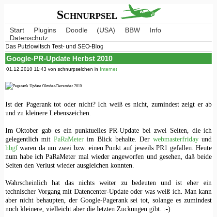
Schnurpsel
Start
Plugins
Doodle
(USA)
BBW
Info
Datenschutz
Das Putzlowitsch Test- und SEO-Blog
Google-PR-Update Herbst 2010
01.12.2010 11:43 von schnurpselchen in
Internet
Ist der Pagerank tot oder nicht? Ich weiß es nicht, zumindest zeigt er ab
und zu kleinere Lebenszeichen.
Im Oktober gab es ein punktuelles PR-Update bei zwei Seiten, die ich
gelegentlich mit
PaRaMeter
im Blick behalte. Der
webmasterfriday
und
hbgf
waren da um zwei bzw. einen Punkt auf jeweils PR1 gefallen. Heute
num habe ich PaRaMeter mal wieder angeworfen und gesehen, daß beide
Seiten den Verlust wieder ausgleichen konnten.
Wahrscheinlich hat das nichts weiter zu bedeuten und ist eher ein
technischer Vorgang mit Datencenter-Update oder was weiß ich. Man kann
aber nicht behaupten, der Google-Pagerank sei tot, solange es zumindest
noch kleinere, vielleicht aber die letzten Zuckungen gibt. :-)