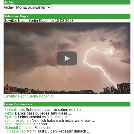
Archiv
Archiv
Video des Tages
Gewitter Nacht Berlin Köpenick 15 08 2023
Gewitter Nacht Berlin Köpenick
Letzte Kommentare
football bros
Sehr interessant zu sehen wie die ...
Viktor
Danke dass du jedes Jahr diese ...
Spirelly
Leider scheint es nicht mehr zu ...
schnurpselchen
Nein. Ich habe mich mittlerweile vom ...
schnurpselchen
Ja genau.
Schmidt Christine
Fotosuche
Tobias Aldag
Moin! Hast Du den Repeater danach ...