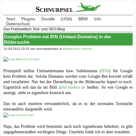
Schnurpsel
Start
Plugins
Doodle
(USA)
BBW
Info
Datenschutz
Das Putzlowitsch Test- und SEO-Blog
Googles Problem mit IDN (Umlaut-Domains) in der
Bildersuche
21.03.2012 22:31 von schnurpselchen in
Bildersuche
,
Internet
Prinzipiell stellen Umlautdomains bzw. Subdomains (
IDN
) für Google
kein Problem dar. Solche Domains werden vom Google-Bot korrekt erfaßt
und verarbeitet. Nur bei der Darstellung in der Bildersuche hapert es noch.
Eigentlich soll das da im Bild
äpfel.bilderu.de
heißen. So wie Google es
anzeigt, sieht es irgendwie komisch aus.
Das ist auch insofern verwunderlich, da es in der normalen Textsuche
einwandfrei dargestellt wird.
Naja, das Problem wird bestimmt auch noch irgendwann behoben, es gibt
zugegebenermaßen wichtigere Dinge. Unschön finde ich es aber trotzdem.