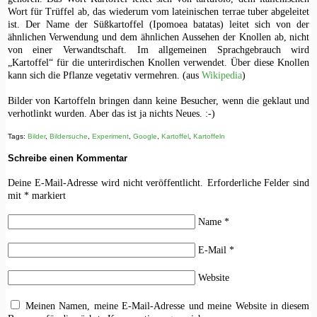
Wort für Trüffel ab, das wiederum vom lateinischen terrae tuber abgeleitet
ist. Der Name der Süßkartoffel (Ipomoea batatas) leitet sich von der
ähnlichen Verwendung und dem ähnlichen Aussehen der Knollen ab, nicht
von einer Verwandtschaft. Im allgemeinen Sprachgebrauch wird
„Kartoffel“ für die unterirdischen Knollen verwendet. Über diese Knollen
kann sich die Pflanze vegetativ vermehren. (aus
Wikipedia
)
Bilder von Kartoffeln bringen dann keine Besucher, wenn die geklaut und
verhotlinkt wurden. Aber das ist ja nichts Neues. :-)
Tags:
Bilder
,
Bildersuche
,
Experiment
,
Google
,
Kartoffel
,
Kartoffeln
Schreibe einen Kommentar
Deine E-Mail-Adresse wird nicht veröffentlicht.
Erforderliche Felder sind
mit
*
markiert
Name
*
E-Mail
*
Website
Meinen Namen, meine E-Mail-Adresse und meine Website in diesem