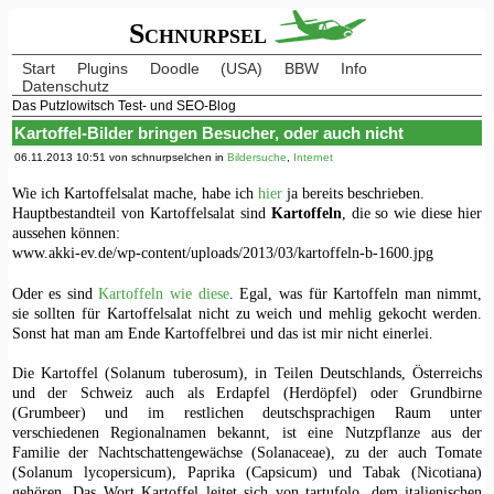
Schnurpsel
Start
Plugins
Doodle
(USA)
BBW
Info
Datenschutz
Das Putzlowitsch Test- und SEO-Blog
Kartoffel-Bilder bringen Besucher, oder auch nicht
06.11.2013 10:51 von schnurpselchen in
Bildersuche
,
Internet
Wie ich Kartoffelsalat mache, habe ich
hier
ja bereits beschrieben.
Hauptbestandteil von Kartoffelsalat sind
Kartoffeln
, die so wie diese hier
aussehen können:
www.akki-ev.de/wp-content/uploads/2013/03/kartoffeln-b-1600.jpg
Oder es sind
Kartoffeln wie diese
. Egal, was für Kartoffeln man nimmt,
sie sollten für Kartoffelsalat nicht zu weich und mehlig gekocht werden.
Sonst hat man am Ende Kartoffelbrei und das ist mir nicht einerlei.
Die Kartoffel (Solanum tuberosum), in Teilen Deutschlands, Österreichs
und der Schweiz auch als Erdapfel (Herdöpfel) oder Grundbirne
(Grumbeer) und im restlichen deutschsprachigen Raum unter
verschiedenen Regionalnamen bekannt, ist eine Nutzpflanze aus der
Familie der Nachtschattengewächse (Solanaceae), zu der auch Tomate
(Solanum lycopersicum), Paprika (Capsicum) und Tabak (Nicotiana)
gehören. Das Wort Kartoffel leitet sich von tartufolo, dem italienischen