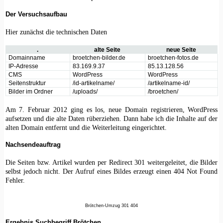
Der Versuchsaufbau
Hier zunächst die technischen Daten
.
alte Seite
neue Seite
Domainname
broetchen-bilder.de
broetchen-fotos.de
IP-Adresse
83.169.9.37
85.13.128.56
CMS
WordPress
WordPress
Seitenstruktur
/id-artikelname/
/artikelname-id/
Bilder im Ordner
/uploads/
/broetchen/
Am 7. Februar 2012 ging es los, neue Domain registrieren, WordPress
aufsetzen und die alte Daten rüberziehen. Dann habe ich die Inhalte auf der
alten Domain entfernt und die Weiterleitung eingerichtet.
Nachsendeauftrag
Die Seiten bzw. Artikel wurden per Redirect 301 weitergeleitet, die Bilder
selbst jedoch nicht. Der Aufruf eines Bildes erzeugt einen 404 Not Found
Fehler.
Brötchen-Umzug 301 404
Ergebnis Suchbegriff Brötchen