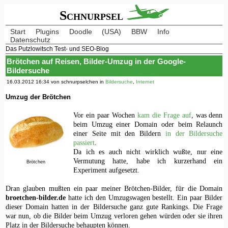
Schnurpsel
Start
Plugins
Doodle
(USA)
BBW
Info
Datenschutz
Das Putzlowitsch Test- und SEO-Blog
Brötchen auf Reisen, Bilder-Umzug in der Google-
Bildersuche
16.03.2012 16:34 von schnurpselchen in
Bildersuche
,
Internet
Umzug der Brötchen
Vor ein paar Wochen
kam die Frage auf
, was denn
beim Umzug einer Domain oder beim Relaunch
einer Seite mit den Bildern
in der Bildersuche
passiert
.
Da ich es auch nicht wirklich wußte, nur eine
Vermutung hatte, habe ich kurzerhand ein
Brötchen
Experiment aufgesetzt.
Dran glauben mußten ein paar meiner Brötchen-Bilder, für die Domain
broetchen-bilder.de
hatte ich den Umzugswagen bestellt. Ein paar Bilder
dieser Domain hatten in der Bildersuche ganz gute Rankings. Die Frage
war nun, ob die Bilder beim Umzug verloren gehen würden oder sie ihren
Platz in der Bildersuche behaupten können.