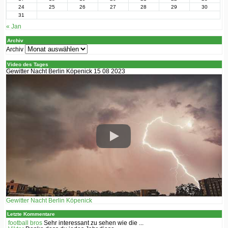
24
25
26
27
28
29
30
31
« Jan
Archiv
Archiv
Video des Tages
Gewitter Nacht Berlin Köpenick 15 08 2023
Gewitter Nacht Berlin Köpenick
Letzte Kommentare
football bros
Sehr interessant zu sehen wie die ...