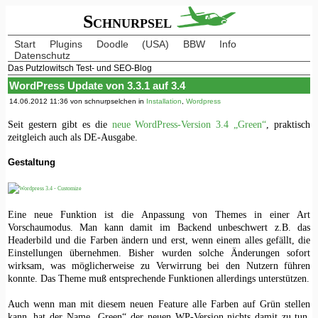
Schnurpsel
Start
Plugins
Doodle
(USA)
BBW
Info
Datenschutz
Das Putzlowitsch Test- und SEO-Blog
WordPress Update von 3.3.1 auf 3.4
14.06.2012 11:36 von schnurpselchen in
Installation
,
Wordpress
Seit gestern gibt es die
neue WordPress-Version 3.4 „Green“
, praktisch
zeitgleich auch als DE-Ausgabe.
Gestaltung
Eine neue Funktion ist die Anpassung von Themes in einer Art
Vorschaumodus. Man kann damit im Backend unbeschwert z.B. das
Headerbild und die Farben ändern und erst, wenn einem alles gefällt, die
Einstellungen übernehmen. Bisher wurden solche Änderungen sofort
wirksam, was möglicherweise zu Verwirrung bei den Nutzern führen
konnte. Das Theme muß entsprechende Funktionen allerdings unterstützen.
Auch wenn man mit diesem neuen Feature alle Farben auf Grün stellen
kann, hat der Name „Green“ der neuen WP-Version nichts damit zu tun.