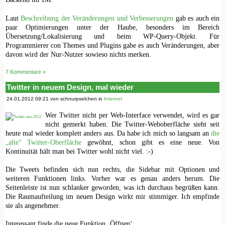
Laut
Beschreibung der Veränderungen und Verbesserungen
gab es auch ein
paar Optimierungen unter der Haube, besonders im Bereich
Übersetzung/Lokalisierung und beim WP-Query-Objekt. Für
Programmierer con Themes und Plugins gabe es auch Veränderungen, aber
davon wird der Nur-Nutzer sowieso nichts merken.
7 Kommentare »
Twitter in neuem Design, mal wieder
24.01.2012 09:21 von schnurpselchen in
Internet
Wer Twitter nicht per Web-Interface verwendet, wird es gar
nicht gemerkt haben. Die Twitter-Weboberfläche sieht seit
heute mal wieder komplett anders aus. Da habe ich mich so langsam an
die
„alte“ Twitter-Oberfläche
gewöhnt, schon gibt es eine neue. Von
Kontinuität hält man bei Twitter wohl nicht viel. :-)
Die Tweets befinden sich nun rechts, die Sidebar mit Optionen und
weiteren Funktionen links. Vorher war es genau anders herum. Die
Seitenleiste ist nun schlanker geworden, was ich durchaus begrüßen kann.
Die Raumaufteilung im neuen Design wirkt mir stimmiger. Ich empfinde
sie als angenehmer.
Interessant finde die neue Funktion ‚Öffnen‘.