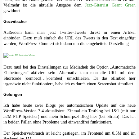
Vielmehr ist die aktuelle Ausgabe dem
Jazz-Gitarrist Grant Green
gewidmet.
Gezwitscher
Außerdem kann man jetzt Twitter-Tweets direkt in einen Artikel
einbinden. Dazu muß einfach die URL des Tweets in den Text eingefügt
werden, WordPress kümmert sich dann um die eingebettete Darstellung:
Dazu muß bei den Einstellungen zur Mediathek die Option „Automatische
Einbettungen“ aktiviert sein. Alternativ kann man die URL mit dem
Shortcode [oembed]…[/oembed] umschließen. Da das oEmbed hier
irgendwie nicht funktioniert, habe ich es durch einen Screenshot simuliert.
Gelungen
Ich habe heute zwei Blogs per automatischem Update auf die neue
WordPress-Version 3.4 aktualisiert. Einmal ein Testblog bei 1&1 (mit nur
32M PHP-Speicher) und mein Schnurpsel-Blog hier (bei Strato). Das hat
in beiden Fällen ohne Probleme und einwandfrei funktioniert.
Der Speicherverbrauch ist leicht gestiegen, im Frontend um 0,5M und im
Backend im 1M.