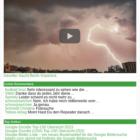
Gewitter Nacht Berlin Köpenick
Letzte Kommentare
football bros
Sehr interessant zu sehen wie die ...
Viktor
Danke dass du jedes Jahr diese ...
Spirelly
Leider scheint es nicht mehr zu ...
schnurpselchen
Nein. Ich habe mich mittlerweile vom ...
schnurpselchen
Ja genau.
Schmidt Christine
Fotosuche
Tobias Aldag
Moin! Hast Du den Repeater danach ...
Top Artikel
Google-Doodle Top-100 Übersicht 2023
Google-Doodle (USA) Top-100 Übersicht 2020
Google Bilder-Liste – ein neues Bookmarklet für die Google Bildersuche
bilderr.соm stürmt mit Hotlinks die Google-Bildersuche