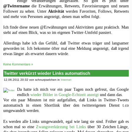
einige Veränderungen aufgefallen. So gibt es jetzt unter
@Twittername
die Erwähnungen, Retweets, Favorisierungen und neuen
Follower zu sehen. Unter
Aktivität
werden Favoriten, Follows, Retweets
und mehr von Personen angezeigt, denen man selbst folgt.
Ich finde diese neuen @Erwähnungen und Aktivitäten ganz praktisch. Man
sieht auf einen Blick, was so im eigenen Twitter-Umfeld passiert.
Allerdings habe ich das Gefühl, daß Twitter etwas träger und langsamer
geworden ist. Ich bekomme öfter mal eine Meldung angezeigt, daß irgend
etwas länger als erwartet dauern würde.
Keine Kommentare »
Twitter verkürzt wieder Links automatisch
12.06.2011 20:32 von schnurpselchen in
Internet
Da hatte ich mich vor ein paar Tagen noch gefreut, das Google
endlich
wieder Bilder in Google-Echtzeit anzeigt
und dann das.
Vor ein paar Minuten ist mir aufgefallen, daß Links in Twitter-Tweets
automatisch in einen Shortlink über den twittereigenen Dienst t.co
umgewandelt werden.
Es werden alle Links umgewandelt, egal wie lang sie sind. Früher gab es
schon mal so eine
Zwangsverkürzung bei Links
über 30 Zeichen Länge,
die aber irgendwann fallen gelassen wurde. Mal davon abgesehen, das nun