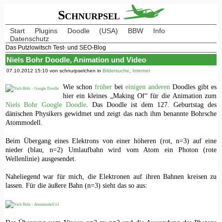
Schnurpsel
Start
Plugins
Doodle
(USA)
BBW
Info
Datenschutz
Das Putzlowitsch Test- und SEO-Blog
Niels Bohr Doodle, Animation und Video
07.10.2012 15:10 von schnurpselchen in
Bildersuche
,
Internet
Wie schon
früher
bei
einigen
anderen
Doodles gibt es
hier ein kleines „Making Of“ für die Animation zum
Niels Bohr Google Doodle
. Das Doodle ist dem 127. Geburtstag des
dänischen Physikers gewidmet und zeigt das nach ihm benannte Bohrsche
Atommodell.
Beim Übergang eines Elektrons von einer höheren (rot, n=3) auf eine
nieder (blau, n=2) Umlaufbahn wird vom Atom ein Photon (rote
Wellenlinie) ausgesendet.
Naheliegend war für mich, die Elektronen auf ihren Bahnen kreisen zu
lassen. Für die äußere Bahn (n=3) sieht das so aus: