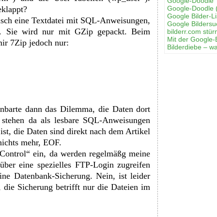
Google-Doodle 
eklappt?
Google-Doodle 
Google Bilder-Li
tisch eine Textdatei mit SQL-Anweisungen,
Google Bilders
r. Sie wird nur mit GZip gepackt. Beim
bilderr.соm stür
Mit der Google-
ir 7Zip jedoch nur:
Bilderdiebe – w
fenbarte dann das Dilemma, die Daten dort
e stehen da als lesbare SQL-Anweisungen
ist, die Daten sind direkt nach dem Artikel
ichts mehr, EOF.
-Control“ ein, da werden regelmäßg meine
 über eine spezielles FTP-Login zugreifen
eine Datenbank-Sicherung. Nein, ist leider
 die Sicherung betrifft nur die Dateien im