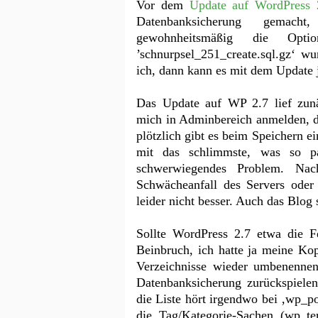
Vor dem
Update auf WordPress 
Datenbanksicherung gemac
gewohnheitsmäßig die Opti
’schnurpsel_251_create.sql.gz‘ wu
ich, dann kann es mit dem Update 
Das Update auf WP 2.7 lief zunä
mich in Adminbereich anmelden, d
plötzlich gibt es beim Speichern e
mit das schlimmste, was so p
schwerwiegendes Problem. Nac
Schwächeanfall des Servers oder
leider nicht besser. Auch das Blog
Sollte WordPress 2.7 etwa die Fe
Beinbruch, ich hatte ja meine Ko
Verzeichnisse wieder umbenennen
Datenbanksicherung zurückspielen
die Liste hört irgendwo bei ‚wp_p
die Tag/Kategorie-Sachen (wp_te