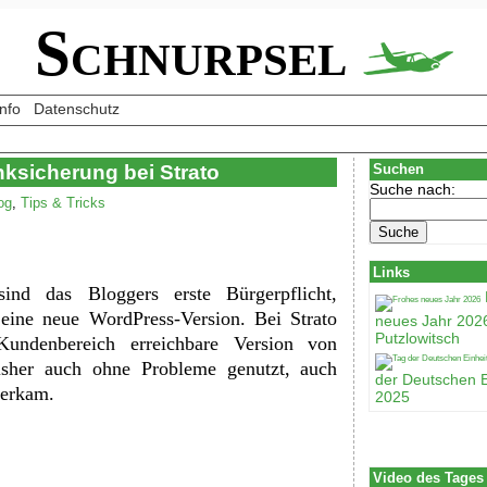
Schnurpsel
Info
Datenschutz
nksicherung bei Strato
Suchen
Suche nach:
og
,
Tips & Tricks
Links
ind das Bloggers erste Bürgerpflicht,
eine neue WordPress-Version. Bei Strato
neues Jahr 202
Putzlowitsch
undenbereich erreichbare Version von
sher auch ohne Probleme genutzt, auch
der Deutschen E
herkam.
2025
Video des Tages