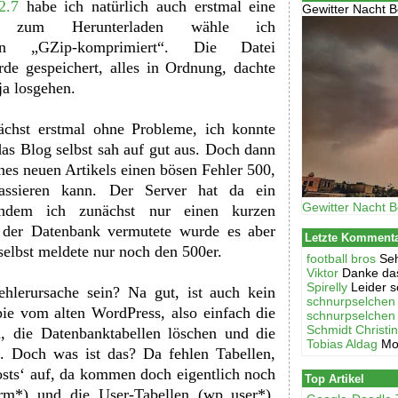
2.7
habe ich natürlich auch erstmal eine
Gewitter Nacht B
ht, zum Herunterladen wähle ich
on „GZip-komprimiert“. Die Datei
rde gespeichert, alles in Ordnung, dachte
ja losgehen.
chst erstmal ohne Probleme, ich konnte
as Blog selbst sah auf gut aus. Doch dann
ines neuen Artikels einen bösen Fehler 500,
assieren kann. Der Server hat da ein
Gewitter Nacht B
hdem ich zunächst nur einen kurzen
 der Datenbank vermutete wurde es aber
Letzte Komment
 selbst meldete nur noch den 500er.
football bros
Seh
Viktor
Danke das
Spirelly
Leider s
hlerursache sein? Na gut, ist auch kein
schnurpselchen
pie vom alten WordPress, also einfach die
schnurpselchen
Schmidt Christi
, die Datenbanktabellen löschen und die
Tobias Aldag
Mo
. Doch was ist das? Da fehlen Tabellen,
osts‘ auf, da kommen doch eigentlich noch
Top Artikel
rm*) und die User-Tabellen (wp_user*).