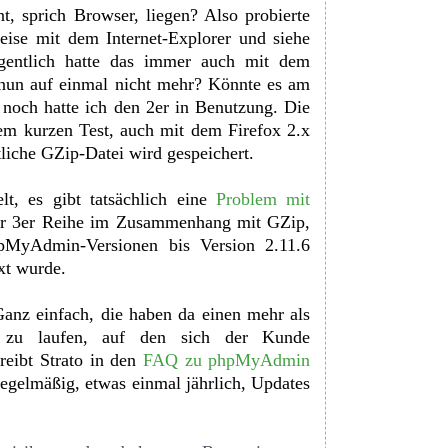
t, sprich Browser, liegen? Also probierte
eise mit dem Internet-Explorer und siehe
igentlich hatte das immer auch mit dem
 nun auf einmal nicht mehr? Könnte es am
t noch hatte ich den 2er in Benutzung. Die
nem kurzen Test, auch mit dem Firefox 2.x
tliche GZip-Datei wird gespeichert.
lt, es gibt tatsächlich eine
Problem mit
r 3er Reihe im Zusammenhang mit GZip,
hpMyAdmin-Versionen bis Version 2.11.6
ixt wurde.
anz einfach, die haben da einen mehr als
 zu laufen, auf den sich der Kunde
reibt Strato in den
FAQ zu phpMyAdmin
egelmäßig, etwas einmal jährlich, Updates