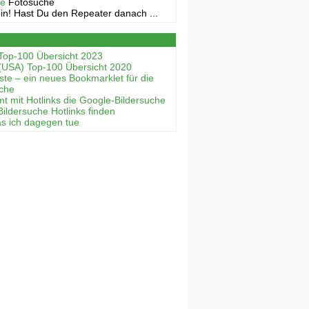
ne
Fotosuche
in! Hast Du den Repeater danach ...
Top-100 Übersicht 2023
(USA) Top-100 Übersicht 2020
ste – ein neues Bookmarklet für die
uche
mt mit Hotlinks die Google-Bildersuche
Bildersuche Hotlinks finden
as ich dagegen tue