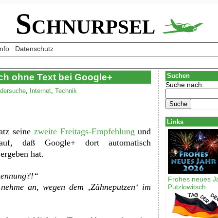
Schnurpsel
Info
Datenschutz
h ohne Text bei Google+
Suchen
Suche nach:
ldersuche
,
Internet
,
Technik
Links
atz seine
zweite Freitags-Empfehlung
und
auf, daß Google+ dort automatisch
ergeben hat.
kennung?! “
Frohes neues J
 nehme an, wegen dem ‚Zähneputzen‘ im
Putzlowitsch