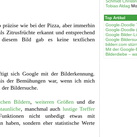
Schmidt Christi
Tobias Aldag
Mo
Top Artikel
 präzise wie bei der Pizza, aber immerhin
Google-Doodle 
Google-Doodle 
s Zitrusfrüchte erkannt und entsprechend
Google Bilder-Li
 diesem Bild gab es keine textlichen
Google Bilders
bilderr.соm stür
Mit der Google-
Bilderdiebe – w
ftigt sich Google mit der Bilderkennung.
bnis der Bemühungen war, wenn ich mich
n der Bildersuche.
ichen Bildern
,
weiteren Größen
und die
staunliche
, manchmal auch
lustige Treffer
unktionen nicht unbedigt etwas mit
n haben, sondern eher statistische Werte