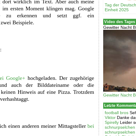
 dort wirklich im Text. Aber auch meine
Tag der Deutsc
ie im ersten Moment klingen mag. Google
Einheit 2025
alte zu erkennen und setzt ggf. ein
Video des Tages
 zwei Beispiele.
Gewitter Nacht B
:
ei Google+
hochgeladen. Der zugehörige
und auch der Bilddateiname oder die
keinen Hinweis auf eine Pizza. Trotzdem
Gewitter Nacht B
verhashtaggt.
Letzte Komment
football bros
Seh
Viktor
Danke das
Spirelly
Leider s
ich einen anderen meiner Mittagsteller
bei
schnurpselchen
schnurpselchen