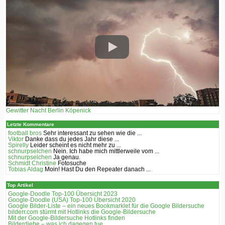
Gewitter Nacht Berlin Köpenick
Letzte Kommentare
football bros
Sehr interessant zu sehen wie die ...
Viktor
Danke dass du jedes Jahr diese ...
Spirelly
Leider scheint es nicht mehr zu ...
schnurpselchen
Nein. Ich habe mich mittlerweile vom ...
schnurpselchen
Ja genau.
Schmidt Christine
Fotosuche
Tobias Aldag
Moin! Hast Du den Repeater danach ...
Top Artikel
Google-Doodle Top-100 Übersicht 2023
Google-Doodle (USA) Top-100 Übersicht 2020
Google Bilder-Liste – ein neues Bookmarklet für die Google Bildersuche
bilderr.соm stürmt mit Hotlinks die Google-Bildersuche
Mit der Google-Bildersuche Hotlinks finden
Bilderdiebe – was ich dagegen tue