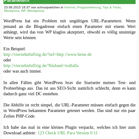
Parametern
23.06.2015 16:37 von schnurpselchen in
Internet
,
Programmierung
,
Tips & Tricks
,
Wordpress
,
WP (Wordpress)
WordPress hat ein Problem mit ungültigen URL-Parametern. Wenn
jemand an die Blogadresse einfach einen Parameter mit einem Wert
anhängt, wird das von WP klaglos akzeptiert, obwohl es völlig unsinnige
Werte sein können.
Ein Beispiel:
http://vierzehnfuffzig.de/?url=http://www.heise.de
oder
http://vierzehnfuffzig.de/?blafasel=trallalla
oder was auch immer.
In allen Fällen gibt WordPress brav die Startseite meines Test- und
Probierblogs aus. Das ist aus SEO-Sicht natürlich schlecht, denn es kann
dadurch ganz viel DC enstehen.
Die Abhilfe ist recht simpel, die URL-Parameter müssen einfach gegen die
in WordPress bekannten Parameter getestet werden. Das sind nur ein paar
Zeilen PHP-Code.
Ich habe das mal in eine kleines Plugin verpackt, welches ich hier zum
Download anbiete:
123 Check URL Para Version 0.11