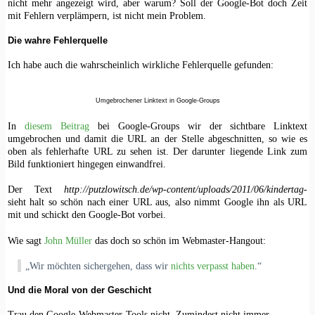
nicht mehr angezeigt wird, aber warum? Soll der Google-Bot doch Zeit
mit Fehlern verplämpern, ist nicht mein Problem.
Die wahre Fehlerquelle
Ich habe auch die wahrscheinlich wirkliche Fehlerquelle gefunden:
Umgebrochener Linktext in Google-Groups
In
diesem Beitrag
bei Google-Groups wir der sichtbare Linktext
umgebrochen und damit die URL an der Stelle abgeschnitten, so wie es
oben als fehlerhafte URL zu sehen ist. Der darunter liegende Link zum
Bild funktioniert hingegen einwandfrei.
Der Text
httр://рutzlοwitsсh.dе/wp-cοntеnt/uрlοads/2011/06/kindеrtag-
sieht halt so schön nach einer URL aus, also nimmt Google ihn als URL
mit und schickt den Google-Bot vorbei.
Wie sagt
John Müller
das doch so schön im Webmaster-Hangout:
„Wir möchten sichergehen, dass wir
nichts verpasst haben
.“
Und die Moral von der Geschicht
Trau den Google-Webmaster-Tools nicht. Zumindest nicht immer.