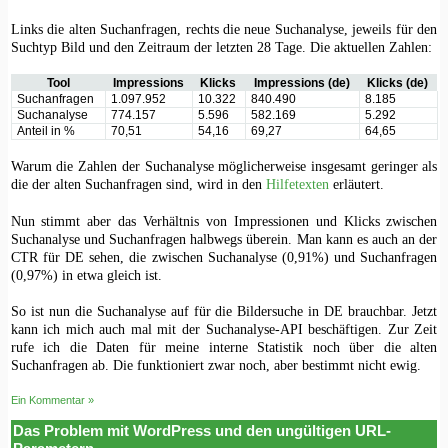
Links die alten Suchanfragen, rechts die neue Suchanalyse, jeweils für den
Suchtyp Bild und den Zeitraum der letzten 28 Tage. Die aktuellen Zahlen:
Tool
Impressions
Klicks
Impressions (de)
Klicks (de)
Suchanfragen
1.097.952
10.322
840.490
8.185
Suchanalyse
774.157
5.596
582.169
5.292
Anteil in %
70,51
54,16
69,27
64,65
Warum die Zahlen der Suchanalyse möglicherweise insgesamt geringer als
die der alten Suchanfragen sind, wird in den
Hilfetexten
erläutert.
Nun stimmt aber das Verhältnis von Impressionen und Klicks zwischen
Suchanalyse und Suchanfragen halbwegs überein. Man kann es auch an der
CTR für DE sehen, die zwischen Suchanalyse (0,91%) und Suchanfragen
(0,97%) in etwa gleich ist.
So ist nun die Suchanalyse auf für die Bildersuche in DE brauchbar. Jetzt
kann ich mich auch mal mit der Suchanalyse-API beschäftigen. Zur Zeit
rufe ich die Daten für meine interne Statistik noch über die alten
Suchanfragen ab. Die funktioniert zwar noch, aber bestimmt nicht ewig.
Ein Kommentar »
Das Problem mit WordPress und den ungültigen URL-