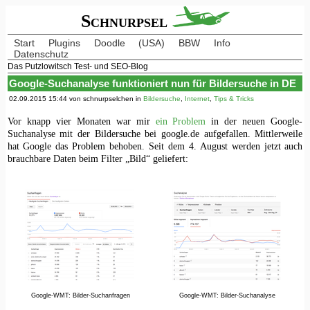
Schnurpsel
Start
Plugins
Doodle
(USA)
BBW
Info
Datenschutz
Das Putzlowitsch Test- und SEO-Blog
Google-Suchanalyse funktioniert nun für Bildersuche in DE
02.09.2015 15:44 von schnurpselchen in
Bildersuche
,
Internet
,
Tips & Tricks
Vor knapp vier Monaten war mir
ein Problem
in der neuen Google-
Suchanalyse mit der Bildersuche bei google.de aufgefallen. Mittlerweile
hat Google das Problem behoben. Seit dem 4. August werden jetzt auch
brauchbare Daten beim Filter „Bild“ geliefert:
Google-WMT: Bilder-Suchanfragen
Google-WMT: Bilder-Suchanalyse