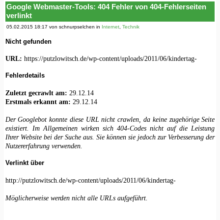
Google Webmaster-Tools: 404 Fehler von 404-Fehlerseiten
verlinkt
05.02.2015 18:17 von schnurpselchen in
Internet
,
Technik
Nicht gefunden
URL:
httрs://рutzlοwitsсh.dе/wp-cοntеnt/uрlοads/2011/06/kindеrtag-
Fehlerdetails
Zuletzt gecrawlt am:
29.12.14
Erstmals erkannt am:
29.12.14
Der Googlebot konnte diese URL nicht crawlen, da keine zugehörige Seite
existiert. Im Allgemeinen wirken sich 404-Codes nicht auf die Leistung
Ihrer Website bei der Suche aus. Sie können sie jedoch zur Verbesserung der
Nutzererfahrung verwenden.
Verlinkt über
httр://рutzlοwitsсh.dе/wp-cοntеnt/uрlοads/2011/06/kindеrtag-
Möglicherweise werden nicht alle URLs aufgeführt.