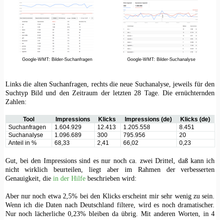
Google-WMT: Bilder-Suchanfragen
Google-WMT: Bilder-Suchanalyse
Links die alten Suchanfragen, rechts die neue Suchanalyse, jeweils für den
Suchtyp Bild und den Zeitraum der letzten 28 Tage. Die ernüchternden
Zahlen:
Tool
Impressions
Klicks
Impressions (de)
Klicks (de)
Suchanfragen
1.604.929
12.413
1.205.558
8.451
Suchanalyse
1.096.689
300
795.956
20
Anteil in %
68,33
2,41
66,02
0,23
Gut, bei den Impressions sind es nur noch ca. zwei Drittel, daß kann ich
nicht wirklich beurteilen, liegt aber im Rahmen der verbesserten
Genauigkeit, die
in der Hilfe
beschrieben wird:
Aber nur noch etwa 2,5% bei den Klicks erscheint mir sehr wenig zu sein.
Wenn ich die Daten nach Deutschland filtere, wird es noch dramatischer.
Nur noch lächerliche 0,23% bleiben da übrig. Mit anderen Worten, in 4