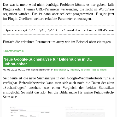
Das war’s, mehr wird nicht benötigt. Probleme könnte es nur geben, falls
Plugins oder Themes URL-Parameter verwenden, die nicht in WordPress
registriert wurden. Das ist dann aber schlecht programmiert. E sgibt jetzt
im Plugin-Quelltext weitere erlaubte Parameter einzutragen:
$para = array( 'p1', 'p2', 'p3' );  // zusätzlich erlaubte URL-Paramete
Einfach die erlaubten Parameter im array wie im Beispiel oben eintragen.
5 Kommentare »
Neue Google-Suchanalyse für Bildersuche in DE
unbrauchbar
07.05.2015 09:10 von schnurpselchen in
Bildersuche
,
Internet
,
Technik
,
Tips & Tricks
Seit heute ist die neue Suchanalyse in den Google-Webmastertools für alle
verfügbar. Erfreulicherweise kann man sich auch noch die Daten der alten
„Suchanfragen“ ansehen, was einen Vergleich der beiden Statistiken
ermöglicht. So sieht das z.B. bei die Bildersuche für meine Putzlowitsch-
Seite aus: