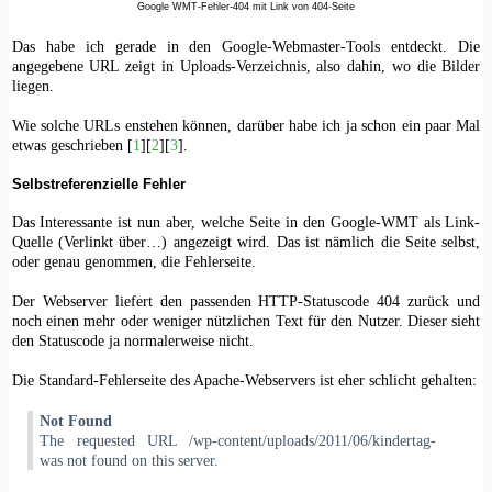
Google WMT-Fehler-404 mit Link von 404-Seite
Das habe ich gerade in den Google-Webmaster-Tools entdeckt. Die
angegebene URL zeigt in Uploads-Verzeichnis, also dahin, wo die Bilder
liegen.
Wie solche URLs enstehen können, darüber habe ich ja schon ein paar Mal
etwas geschrieben [
1
][
2
][
3
].
Selbstreferenzielle Fehler
Das Interessante ist nun aber, welche Seite in den Google-WMT als Link-
Quelle (Verlinkt über…) angezeigt wird. Das ist nämlich die Seite selbst,
oder genau genommen, die Fehlerseite.
Der Webserver liefert den passenden HTTP-Statuscode 404 zurück und
noch einen mehr oder weniger nützlichen Text für den Nutzer. Dieser sieht
den Statuscode ja normalerweise nicht.
Die Standard-Fehlerseite des Apache-Webservers ist eher schlicht gehalten:
Not Found
The requested URL /wp-cοntеnt/uрlοads/2011/06/kindеrtag-
was not found on this server.