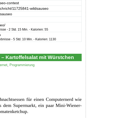
seo-contest
achricht/11725841-wildsauseo
dsauseo
/
eo/
e - ‎2 Std. 15 Min. - ‎Kalorien: 55
o
isse - ‎5 Std. 10 Min. - ‎Kalorien: 1130
 Kartoffelsalat mit Würstchen
ternet
,
Programmierung
ihnachtsessen für einen Computernerd wie
aus dem Supermarkt, ein paar Mini-Wiener-
omatenketchup.