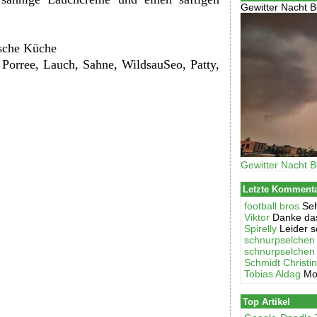
Gewitter Nacht B
sche Küche
 Porree, Lauch, Sahne, WildsauSeo, Patty,
Gewitter Nacht B
Letzte Komment
football bros
Seh
Viktor
Danke das
Spirelly
Leider s
schnurpselchen
schnurpselchen
Schmidt Christi
Tobias Aldag
Mo
Top Artikel