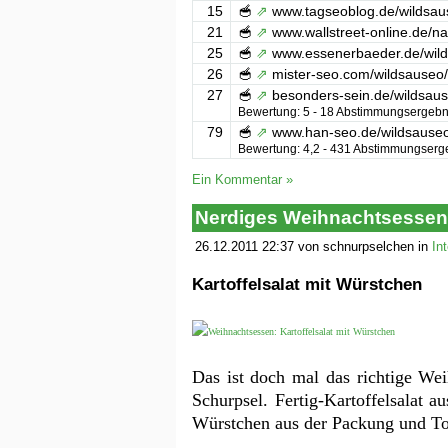
15
🥣
⇗
www.tagseoblog.de/wildsau
21
🥣
⇗
www.wallstreet-online.de/n
25
🥣
⇗
www.essenerbaeder.de/wil
26
🥣
⇗
mister-seo.com/wildsauseo
27
🥣
⇗
besonders-sein.de/wildsaus
Bewertung: 5 - ‎18 Abstimmungsergebniss
79
🥣
⇗
www.han-seo.de/wildsause
Bewertung: 4,2 - ‎431 Abstimmungsergebn
Ein Kommentar »
Nerdiges Weihnachtsessen –
26.12.2011 22:37 von schnurpselchen in
In
Kartoffelsalat mit Würstchen
Das ist doch mal das richtige We
Schurpsel. Fertig-Kartoffelsalat 
Würstchen aus der Packung und T