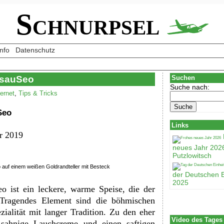
Schnurpsel
Info
Datenschutz
dsauSeo
Suchen
Suche nach:
ternet
,
Tips & Tricks
Sеo
Links
r 2019
neues Jahr 202
Putzlowitsch
 auf einem weißen Goldrandteller mit Besteck
der Deutschen E
2025
 ist ein leckere, warme Speise, die der
 Tragendes Element sind die böhmischen
ialität mit langer Tradition. Zu den eher
Video des Tages
 sahnige Lauchcreme und einen saftigen