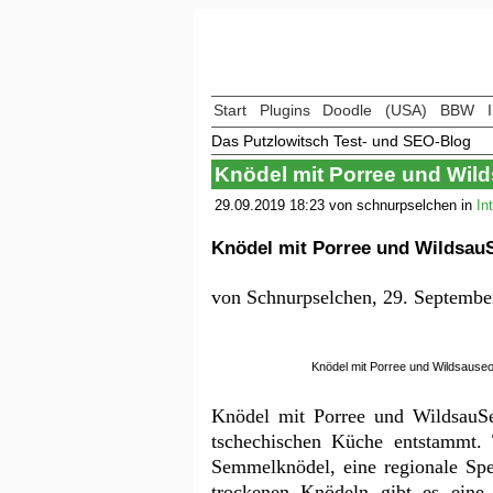
Start
Plugins
Doodle
(USA)
BBW
Das Putzlowitsch Test- und SEO-Blog
Knödel mit Porree und Wil
29.09.2019 18:23 von schnurpselchen in
In
Knödel mit Porree und Wildsаu
von
Schnurpselchen
,
29. Septembe
Knödel mit Porree und Wildsauseo
Knödel mit Porree und WildsauSeo
tschechischen Küche entstammt.
Semmelknödel, eine regionale Spez
trockenen Knödeln gibt es eine