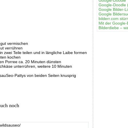
Google-Doodle 
Google-Doodle 
Google Bilder-Li
Google Bilders
bilderr.соm stür
Mit der Google-
Bilderdiebe – w
 gut vermischen
gut verrühren
 zwei Teile teilen und in längliche Laibe formen
uten kochen
en Porree ca. 20 Minuten dünsten
chkäse unterrühren, weitere 10 Minuten
dsauSeo-Pattys von beiden Seiten knusprig
auch noch
:
wildsauseo/