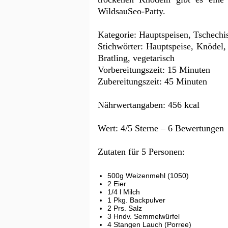
WildsauSeo-Patty.
Kategorie:
Hauptspeisen
,
Tschechi
Stichwörter:
Hauptspeise, Knödel,
Bratling, vegetarisch
Vorbereitungszeit:
15 Minuten
Zubereitungszeit:
45 Minuten
Nährwertangaben:
456 kcal
Wert:
4
/5 Sterne –
6
Bewertungen
Zutaten für
5 Personen
:
500g Weizenmehl (1050)
2 Eier
1/4 l Milch
1 Pkg. Backpulver
2 Prs. Salz
3 Hndv. Semmelwürfel
4 Stangen Lauch (Porree)