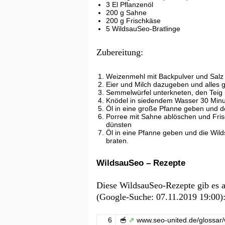
3 El Pflanzenöl
200 g Sahne
200 g Frischkäse
5 WildsauSeo-Bratlinge
Zubereitung:
Weizenmehl mit Backpulver und Salz
Eier und Milch dazugeben und alles 
Semmelwürfel unterkneten, den Teig in
Knödel in siedendem Wasser 30 Min
Öl in eine große Pfanne geben und d
Porree mit Sahne ablöschen und Fris
dünsten
Öl in eine Pfanne geben und die Wil
braten.
WildsauSeo – Rezepte
Diese WildsauSeo-Rezepte gib es 
(Google-Suche: 07.11.2019 19:00)
6
🥣
⇗
www.seo-united.de/glossar/