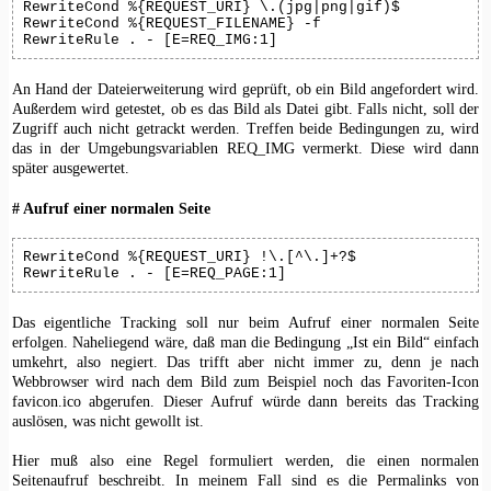
RewriteCond %{REQUEST_URI} \.(jpg|png|gif)$

RewriteCond %{REQUEST_FILENAME} -f

RewriteRule . - [E=REQ_IMG:1]
An Hand der Dateierweiterung wird geprüft, ob ein Bild angefordert wird.
Außerdem wird getestet, ob es das Bild als Datei gibt. Falls nicht, soll der
Zugriff auch nicht getrackt werden. Treffen beide Bedingungen zu, wird
das in der Umgebungsvariablen REQ_IMG vermerkt. Diese wird dann
später ausgewertet.
# Aufruf einer normalen Seite
RewriteCond %{REQUEST_URI} !\.[^\.]+?$

RewriteRule . - [E=REQ_PAGE:1]
Das eigentliche Tracking soll nur beim Aufruf einer normalen Seite
erfolgen. Naheliegend wäre, daß man die Bedingung „Ist ein Bild“ einfach
umkehrt, also negiert. Das trifft aber nicht immer zu, denn je nach
Webbrowser wird nach dem Bild zum Beispiel noch das Favoriten-Icon
favicon.ico abgerufen. Dieser Aufruf würde dann bereits das Tracking
auslösen, was nicht gewollt ist.
Hier muß also eine Regel formuliert werden, die einen normalen
Seitenaufruf beschreibt. In meinem Fall sind es die Permalinks von