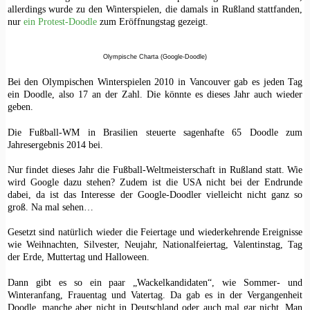
allerdings wurde zu den Winterspielen, die damals in Rußland stattfanden,
nur
ein Protest-Doodle
zum Eröffnungstag gezeigt.
Olympische Charta (Google-Doodle)
Bei den Olympischen Winterspielen 2010 in Vancouver gab es jeden Tag
ein Doodle, also 17 an der Zahl. Die könnte es dieses Jahr auch wieder
geben.
Die Fußball-WM in Brasilien steuerte sagenhafte 65 Doodle zum
Jahresergebnis 2014 bei.
Nur findet dieses Jahr die Fußball-Weltmeisterschaft in Rußland statt. Wie
wird Google dazu stehen? Zudem ist die USA nicht bei der Endrunde
dabei, da ist das Interesse der Google-Doodler vielleicht nicht ganz so
groß. Na mal sehen…
Gesetzt sind natürlich wieder die Feiertage und wiederkehrende Ereignisse
wie Weihnachten, Silvester, Neujahr, Nationalfeiertag, Valentinstag, Tag
der Erde, Muttertag und Halloween.
Dann gibt es so ein paar „Wackelkandidaten“, wie Sommer- und
Winteranfang, Frauentag und Vatertag. Da gab es in der Vergangenheit
Doodle, manche aber nicht in Deutschland oder auch mal gar nicht. Man