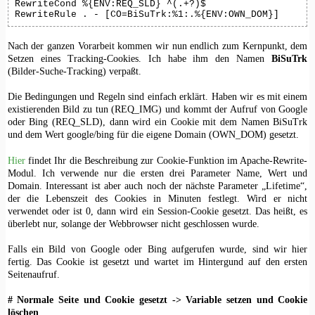
RewriteCond %{ENV:REQ_SLD} ^(.+?)$

RewriteRule . - [CO=BiSuTrk:%1:.%{ENV:OWN_DOM}]
Nach der ganzen Vorarbeit kommen wir nun endlich zum Kernpunkt, dem
Setzen eines Tracking-Cookies. Ich habe ihm den Namen
BiSuTrk
(Bilder-Suche-Tracking) verpaßt.
Die Bedingungen und Regeln sind einfach erklärt. Haben wir es mit einem
existierenden Bild zu tun (REQ_IMG) und kommt der Aufruf von Google
oder Bing (REQ_SLD), dann wird ein Cookie mit dem Namen BiSuTrk
und dem Wert google/bing für die eigene Domain (OWN_DOM) gesetzt.
Hier
findet Ihr die Beschreibung zur Cookie-Funktion im Apache-Rewrite-
Modul. Ich verwende nur die ersten drei Parameter Name, Wert und
Domain. Interessant ist aber auch noch der nächste Parameter „Lifetime“,
der die Lebenszeit des Cookies in Minuten festlegt. Wird er nicht
verwendet oder ist 0, dann wird ein Session-Cookie gesetzt. Das heißt, es
überlebt nur, solange der Webbrowser nicht geschlossen wurde.
Falls ein Bild von Google oder Bing aufgerufen wurde, sind wir hier
fertig. Das Cookie ist gesetzt und wartet im Hintergund auf den ersten
Seitenaufruf.
# Normale Seite und Cookie gesetzt -> Variable setzen und Cookie
löschen