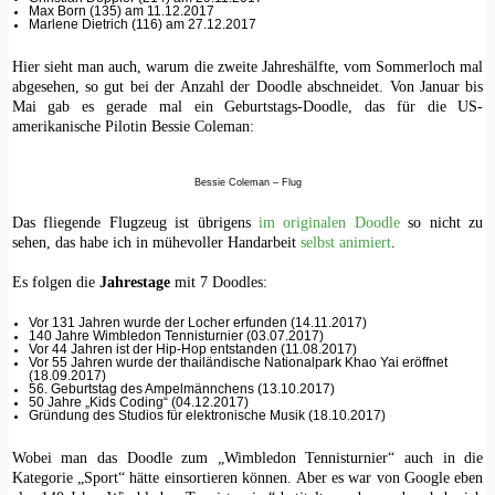
Max Born (135) am 11.12.2017
Marlene Dietrich (116) am 27.12.2017
Hier sieht man auch, warum die zweite Jahreshälfte, vom Sommerloch mal
abgesehen, so gut bei der Anzahl der Doodle abschneidet. Von Januar bis
Mai gab es gerade mal ein Geburtstags-Doodle, das für die US-
amerikanische Pilotin Bessie Coleman:
Bessie Coleman – Flug
Das fliegende Flugzeug ist übrigens
im originalen Doodle
so nicht zu
sehen, das habe ich in mühevoller Handarbeit
selbst animiert
.
Es folgen die
Jahrestage
mit 7 Doodles:
Vor 131 Jahren wurde der Locher erfunden (14.11.2017)
140 Jahre Wimbledon Tennisturnier (03.07.2017)
Vor 44 Jahren ist der Hip-Hop entstanden (11.08.2017)
Vor 55 Jahren wurde der thailändische Nationalpark Khao Yai eröffnet
(18.09.2017)
56. Geburtstag des Ampelmännchens (13.10.2017)
50 Jahre „Kids Coding“ (04.12.2017)
Gründung des Studios für elektronische Musik (18.10.2017)
Wobei man das Doodle zum „Wimbledon Tennisturnier“ auch in die
Kategorie „Sport“ hätte einsortieren können. Aber es war von Google eben