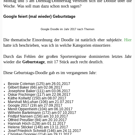
Montag und 5 am Dienstag/Donnerstag verteilen sich die Doodle über die
Woche. Was soll man dazu schon noch sagen?
Google feiert (mal wieder) Geburtstage
Google Doodle im Jahr 2017 nach Themen
Die thematische Einordnung der Doodle ist natürlich eher subjektiv.
Hier
hatte ich beschrieben, was ich in welche Kategorien einsortiere.
Durch das Fehlen der großen Sportereignisse dominierten letztes Jahr
wieder die
Geburtstage
, mit 17 Stück auch recht deutlich.
Diese Geburtstags-Doodle gab es im vergangenen Jahr:
Bessie Coleman (125) am 26.01.2017
Gilbert Baker (66) am 02.06.2017
Josephine Baker (111) am 03.06.2017
Oskar Fischinger (117) am 22.06.2017
Käthe Kollwitz (150) am 08.07.2017
Marshall McLuhan (106) am 21.07.2017
Google 2017 (19) am 27.09.2017
Meret Oppenheim (104) am 06.10.2017
Wilhelm Bartelmann (172) am 07.10.2017
Fridtjof Nansen (156) am 10.10.2017
Otfried Preußler (94) am 20.10.2017
Hannah Höch (128) am 01.11.2017
Helene Stöcker (148) am 13.11.2017
Josef Friedrich Schmidt (146) am 24.11.2017
Christian Doppler (214) am 29.11.2017