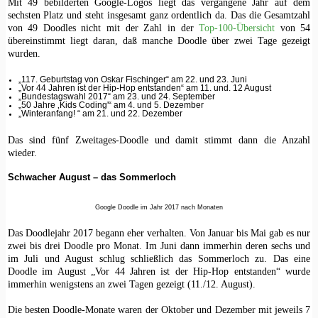
Mit 49 bebilderten Google-Logos liegt das vergangene Jahr auf dem
sechsten Platz und steht insgesamt ganz ordentlich da. Das die Gesamtzahl
von 49 Doodles nicht mit der Zahl in der
Top-100-Übersicht
von 54
übereinstimmt liegt daran, daß manche Doodle über zwei Tage gezeigt
wurden.
„117. Geburtstag von Oskar Fischinger“ am 22. und 23. Juni
„Vor 44 Jahren ist der Hip-Hop entstanden“ am 11. und. 12 August
„Bundestagswahl 2017“ am 23. und 24. September
„50 Jahre ‚Kids Coding'“ am 4. und 5. Dezember
„Winteranfang! “ am 21. und 22. Dezember
Das sind fünf Zweitages-Doodle und damit stimmt dann die Anzahl
wieder.
Schwacher August – das Sommerloch
Google Doodle im Jahr 2017 nach Monaten
Das Doodlejahr 2017 begann eher verhalten. Von Januar bis Mai gab es nur
zwei bis drei Doodle pro Monat. Im Juni dann immerhin deren sechs und
im Juli und August schlug schließlich das Sommerloch zu. Das eine
Doodle im August „Vor 44 Jahren ist der Hip-Hop entstanden“ wurde
immerhin wenigstens an zwei Tagen gezeigt (11./12. August).
Die besten Doodle-Monate waren der Oktober und Dezember mit jeweils 7