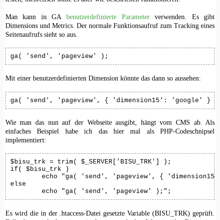
Man kann in GA
benutzerdefinierte Parameter
verwenden. Es gibt
Dimensions und Metrics. Der normale Funktionsaufruf zum Tracking eines
Seitenaufrufs sieht so aus.
ga( 'send', 'pageview' );
Mit einer benutzerdefinierten Dimension könnte das dann so aussehen:
ga( 'send', 'pageview', { 'dimension15': 'google' } )
Wie man das nun auf der Webseite ausgibt, hängt vom CMS ab. Als
einfaches Beispiel habe ich das hier mal als PHP-Codeschnipsel
implementiert:
$bisu_trk = trim( $_SERVER['BISU_TRK'] );

if( $bisu_trk )

	echo "ga( 'send', 'pageview', { 'dimension15': '$bisu_trk' } );";

else

	echo "ga( 'send', 'pageview' );";
Es wird die in der .htaccess-Datei gesetzte Variable (BISU_TRK) geprüft.