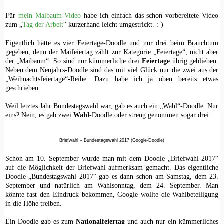
Für
mein Maibaum-Video
habe ich einfach das schon vorbereitete Video
zum „
Tag der Arbeit
“ kurzerhand leicht umgestrickt. :-)
Eigentlich hätte es vier Feiertage-Doodle und nur drei beim Brauchtum
gegeben, denn der Maifeiertag zählt zur Kategorie „Feiertage“, nicht aber
der „Maibaum“. So sind nur kümmerliche drei
Feiertage
übrig geblieben.
Neben dem Neujahrs-Doodle sind das mit viel Glück nur die zwei aus der
„Weihnachtsfeiertage“-Reihe. Dazu habe ich ja oben bereits etwas
geschrieben.
Weil letztes Jahr Bundestagswahl war, gab es auch ein „Wahl“-Doodle. Nur
eins? Nein, es gab zwei
Wahl
-Doodle oder streng genommen sogar drei.
Briefwahl – Bundestagswahl 2017 (Google-Doodle)
Schon am 10. September wurde man mit dem Doodle „Briefwahl 2017“
auf die Möglichkeit der Briefwahl aufmerksam gemacht. Das eigentliche
Doodle „Bundestagswahl 2017“ gab es dann schon am Samstag, dem 23.
September und natürlich am Wahlsonntag, dem 24. September. Man
könnte fast den Eindruck bekommen, Google wollte die Wahlbeteiligung
in die Höhe treiben.
Ein Doodle gab es zum
Nationalfeiertag
und auch nur ein kümmerliches