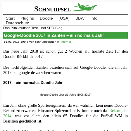
Schnurpsel
Start
Plugins
Doodle
(USA)
BBW
Info
Datenschutz
Das Putzlowitsch Test- und SEO-Blog
Google-Doodle 2017 in Zahlen – ein normals Jahr
16.01.2018 19:48 von schnurpselchen in
Internet
Das neue Jahr 2018 ist schon gut 2 Wochen alt, höchste Zeit für den
Doodle-Rückblick 2017.
Die nachfolgenden Zahlen beziehen sich auf Google-Doodle, die im Jahr
2017 bei google.de zu sehen waren.
2017 – ein normales Doodle-Jahr
Google-Doodle über die Jahre (1998-2017)
Ein Jahr ohne große Sportereignissen, da war wahrlich kein neuer Doodle-
Rekord zu erwarten. Einsamer Spitzenreiter ist immer noch das
Rekordjahr
2014
, was vor allem den allein 65 Doodles für die Fußball-WM in
Brasilien geschuldet ist.