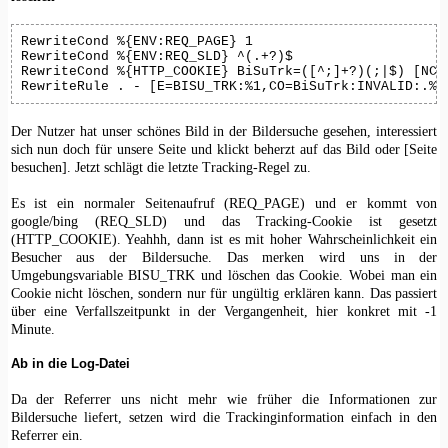
RewriteCond %{ENV:REQ_PAGE} 1

RewriteCond %{ENV:REQ_SLD} ^(.+?)$

RewriteCond %{HTTP_COOKIE} BiSuTrk=([^;]+?)(;|$) [NC]

RewriteRule . - [E=BISU_TRK:%1,CO=BiSuTrk:INVALID:.%{
Der Nutzer hat unser schönes Bild in der Bildersuche gesehen, interessiert
sich nun doch für unsere Seite und klickt beherzt auf das Bild oder [Seite
besuchen]. Jetzt schlägt die letzte Tracking-Regel zu.
Es ist ein normaler Seitenaufruf (REQ_PAGE) und er kommt von
google/bing (REQ_SLD) und das Tracking-Cookie ist gesetzt
(HTTP_COOKIE). Yeahhh, dann ist es mit hoher Wahrscheinlichkeit ein
Besucher aus der Bildersuche. Das merken wird uns in der
Umgebungsvariable BISU_TRK und löschen das Cookie. Wobei man ein
Cookie nicht löschen, sondern nur für ungültig erklären kann. Das passiert
über eine Verfallszeitpunkt in der Vergangenheit, hier konkret mit -1
Minute.
Ab in die Log-Datei
Da der Referrer uns nicht mehr wie früher die Informationen zur
Bildersuche liefert, setzen wird die Trackinginformation einfach in den
Referrer ein.