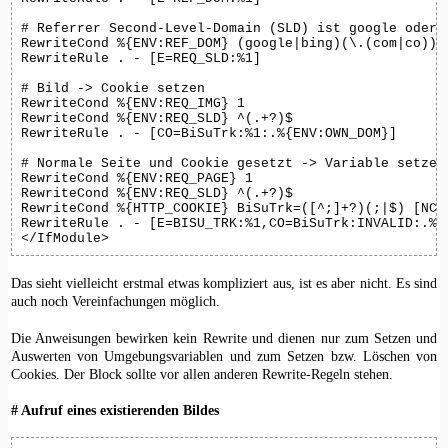
# Referrer Second-Level-Domain (SLD) ist google oder b
RewriteCond %{ENV:REF_DOM} (google|bing)(\.(com|co))?\
RewriteRule . - [E=REQ_SLD:%1]

# Bild -> Cookie setzen

RewriteCond %{ENV:REQ_IMG} 1

RewriteCond %{ENV:REQ_SLD} ^(.+?)$

RewriteRule . - [CO=BiSuTrk:%1:.%{ENV:OWN_DOM}]

# Normale Seite und Cookie gesetzt -> Variable setzen 
RewriteCond %{ENV:REQ_PAGE} 1

RewriteCond %{ENV:REQ_SLD} ^(.+?)$

RewriteCond %{HTTP_COOKIE} BiSuTrk=([^;]+?)(;|$) [NC]

RewriteRule . - [E=BISU_TRK:%1,CO=BiSuTrk:INVALID:.%{E
</IfModule>
Das sieht vielleicht erstmal etwas kompliziert aus, ist es aber nicht. Es sind
auch noch Vereinfachungen möglich.
Die Anweisungen bewirken kein Rewrite und dienen nur zum Setzen und
Auswerten von Umgebungsvariablen und zum Setzen bzw. Löschen von
Cookies. Der Block sollte vor allen anderen Rewrite-Regeln stehen.
# Aufruf eines existierenden Bildes