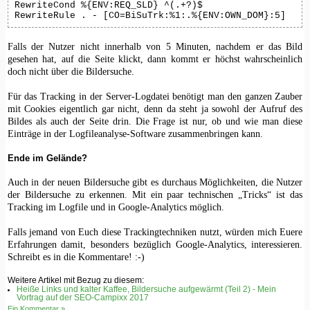
RewriteCond %{ENV:REQ_SLD} ^(.+?)$

RewriteRule . - [CO=BiSuTrk:%1:.%{ENV:OWN_DOM}:5]
Falls der Nutzer nicht innerhalb von 5 Minuten, nachdem er das Bild
gesehen hat, auf die Seite klickt, dann kommt er höchst wahrscheinlich
doch nicht über die Bildersuche.
Für das Tracking in der Server-Logdatei benötigt man den ganzen Zauber
mit Cookies eigentlich gar nicht, denn da steht ja sowohl der Aufruf des
Bildes als auch der Seite drin. Die Frage ist nur, ob und wie man diese
Einträge in der Logfileanalyse-Software zusammenbringen kann.
Ende im Gelände?
Auch in der neuen Bildersuche gibt es durchaus Möglichkeiten, die Nutzer
der Bildersuche zu erkennen. Mit ein paar technischen „Tricks“ ist das
Tracking im Logfile und in Google-Analytics möglich.
Falls jemand von Euch diese Trackingtechniken nutzt, würden mich Euere
Erfahrungen damit, besonders bezüglich Google-Analytics, interessieren.
Schreibt es in die Kommentare! :-)
Weitere Artikel mit Bezug zu diesem:
Heiße Links und kalter Kaffee, Bildersuche aufgewärmt (Teil 2) - Mein
Vortrag auf der SEO-Campixx 2017
Ein Kommentar »