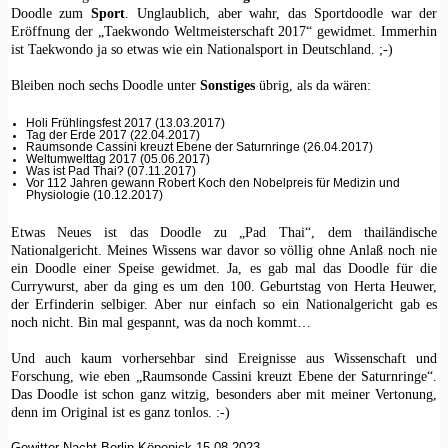
Doodle zum
Sport
. Unglaublich, aber wahr, das Sportdoodle war der
Eröffnung der „Taekwondo Weltmeisterschaft 2017“ gewidmet. Immerhin
ist Taekwondo ja so etwas wie ein Nationalsport in Deutschland. ;-)
Bleiben noch sechs Doodle unter
Sonstiges
übrig, als da wären:
Holi Frühlingsfest 2017 (13.03.2017)
Tag der Erde 2017 (22.04.2017)
Raumsonde Cassini kreuzt Ebene der Saturnringe (26.04.2017)
Weltumwelttag 2017 (05.06.2017)
Was ist Pad Thai? (07.11.2017)
Vor 112 Jahren gewann Robert Koch den Nobelpreis für Medizin und
Physiologie (10.12.2017)
Etwas Neues ist das Doodle zu „Pad Thai“, dem thailändische
Nationalgericht. Meines Wissens war davor so völlig ohne Anlaß noch nie
ein Doodle einer Speise gewidmet. Ja, es gab mal das Doodle für die
Currywurst, aber da ging es um den 100. Geburtstag von Herta Heuwer,
der Erfinderin selbiger. Aber nur einfach so ein Nationalgericht gab es
noch nicht. Bin mal gespannt, was da noch kommt…
Und auch kaum vorhersehbar sind Ereignisse aus Wissenschaft und
Forschung, wie eben „Raumsonde Cassini kreuzt Ebene der Saturnringe“.
Das Doodle ist schon ganz witzig, besonders aber mit meiner Vertonung,
denn im Original ist es ganz tonlos. :-)
Gewitter Nacht Berlin Köpenick 15 08 2023