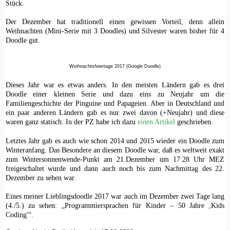
Stück.
Der Dezember hat traditionell einen gewissen Vorteil, denn allein
Weihnachten (Mini-Serie mit 3 Doodles) und Silvester waren bisher für 4
Doodle gut.
Weihnachtsfeiertage 2017 (Google Doodle)
Dieses Jahr war es etwas anders. In den meisten Ländern gab es drei
Doodle einer kleinen Serie und dazu eins zu Neujahr um die
Familiengeschichte der Pinguine und Papageien. Aber in Deutschland und
ein paar anderen Ländern gab es nur zwei davon (+Neujahr) und diese
waren ganz statisch. In der PZ habe ich dazu
einen Artikel
geschrieben.
Letztes Jahr gab es auch wie schon 2014 und 2015 wieder ein Doodle zum
Winteranfang. Das Besondere an diesem Doodle war, daß es weltweit exakt
zum Wintersonnenwende-Punkt am 21.Dezember um 17:28 Uhr MEZ
freigeschaltet wurde und dann auch noch bis zum Nachmittag des 22.
Dezember zu sehen war.
Eines meiner Lieblingsdoodle 2017 war auch im Dezember zwei Tage lang
(4./5.) zu sehen: „Programmiersprachen für Kinder – 50 Jahre ‚Kids
Coding'“.