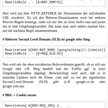
RewriteRule . - [E=REF_DOM:%1]
Hier wird aus dem HTTP_REFERER der Domainname der aufrufenden
URL extrahiert. Da ich den Referrer-Domainnamen noch bei anderen
Rewrite-Regeln benötige, ziehe ich mir den an einer Stelle raus und packe
ihn in eine Umgebungsvariabel. Das kann man auch anders machen bzw.
mit der nächsten Regel zusammenfassen.
# Referrer Second-Level-Domain (SLD) ist google oder bing
RewriteCond %{ENV:REF_DOM} (google|bing)(\.(com|co))?\
RewriteRule . - [E=REQ_SLD:%1]
Nun wird mit der eben extrahierten Referrerdomain geprüft, ob es sich um
Google oder z.B. Bing handelt und der Treffer ggf. in einer
Umgebungsvariablen abgelegt. Berücksichtigt wird auch, daß es in
manchen Ländern noch die Ebene .com und .co vor der eigentlichen
Second-Level-Domain (SLD) gibt (z.B. google.co.uk oder
google.com.au).
# Bild -> Cookie setzen
RewriteCond %{ENV:REQ_IMG} 1
