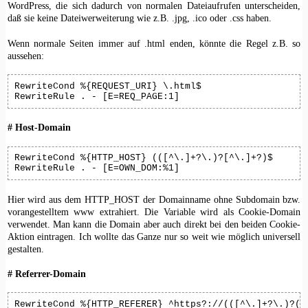
WordPress, die sich dadurch von normalen Dateiaufrufen unterscheiden,
daß sie keine Dateiwerweiterung wie z.B. .jpg, .ico oder .css haben.
Wenn normale Seiten immer auf .html enden, könnte die Regel z.B. so
aussehen:
RewriteCond %{REQUEST_URI} \.html$

RewriteRule . - [E=REQ_PAGE:1]
# Host-Domain
RewriteCond %{HTTP_HOST} (([^\.]+?\.)?[^\.]+?)$

RewriteRule . - [E=OWN_DOM:%1]
Hier wird aus dem HTTP_HOST der Domainname ohne Subdomain bzw.
vorangestelltem www extrahiert. Die Variable wird als Cookie-Domain
verwendet. Man kann die Domain aber auch direkt bei den beiden Cookie-
Aktion eintragen. Ich wollte das Ganze nur so weit wie möglich universell
gestalten.
# Referrer-Domain
RewriteCond %{HTTP_REFERER} ^https?://(([^\.]+?\.)?([^