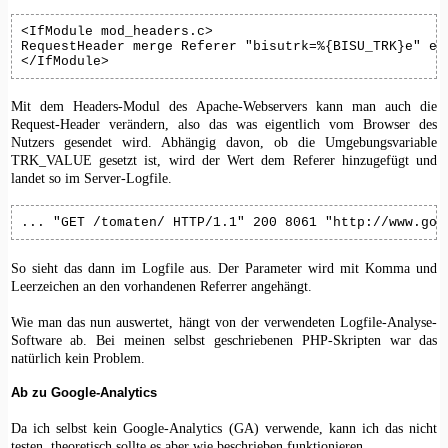
<IfModule mod_headers.c>

RequestHeader merge Referer "bisutrk=%{BISU_TRK}e" env
</IfModule>
Mit dem Headers-Modul des Apache-Webservers kann man auch die
Request-Header verändern, also das was eigentlich vom Browser des
Nutzers gesendet wird. Abhängig davon, ob die Umgebungsvariable
TRK_VALUE gesetzt ist, wird der Wert dem Referer hinzugefügt und
landet so im Server-Logfile.
... "GET /tomaten/ HTTP/1.1" 200 8061 "http://www.goo
So sieht das dann im Logfile aus. Der Parameter wird mit Komma und
Leerzeichen an den vorhandenen Referrer angehängt.
Wie man das nun auswertet, hängt von der verwendeten Logfile-Analyse-
Software ab. Bei meinen selbst geschriebenen PHP-Skripten war das
natürlich kein Problem.
Ab zu Google-Analytics
Da ich selbst kein Google-Analytics (GA) verwende, kann ich das nicht
testen, theoretisch sollte es aber wie beschrieben funktionieren.