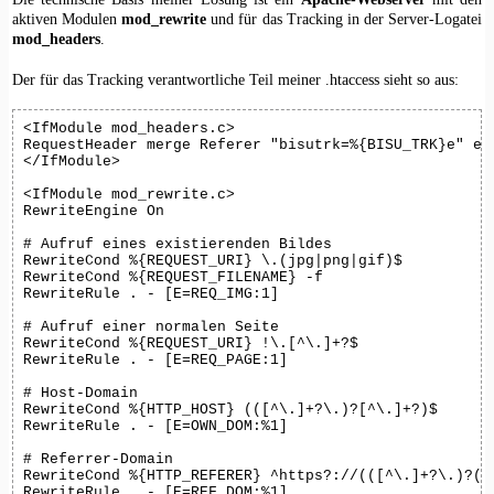
aktiven Modulen
mod_rewrite
und für das Tracking in der Server-Logatei
mod_headers
.
Der für das Tracking verantwortliche Teil meiner .htaccess sieht so aus:
<IfModule mod_headers.c>

RequestHeader merge Referer "bisutrk=%{BISU_TRK}e" env
</IfModule>

<IfModule mod_rewrite.c>

RewriteEngine On

# Aufruf eines existierenden Bildes

RewriteCond %{REQUEST_URI} \.(jpg|png|gif)$

RewriteCond %{REQUEST_FILENAME} -f

RewriteRule . - [E=REQ_IMG:1]

# Aufruf einer normalen Seite

RewriteCond %{REQUEST_URI} !\.[^\.]+?$

RewriteRule . - [E=REQ_PAGE:1]

# Host-Domain

RewriteCond %{HTTP_HOST} (([^\.]+?\.)?[^\.]+?)$

RewriteRule . - [E=OWN_DOM:%1]

# Referrer-Domain

RewriteCond %{HTTP_REFERER} ^https?://(([^\.]+?\.)?([^
RewriteRule . - [E=REF_DOM:%1]
