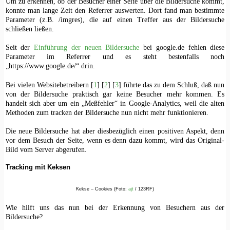
Um zu erkennen, ob der Besucher einer Seite über die Bildersuche kommt,
konnte man lange Zeit den Referrer auswerten. Dort fand man bestimmte
Parameter (z.B. /imgres), die auf einen Treffer aus der Bildersuche
schließen ließen.
Seit der
Einführung der neuen Bildersuche
bei google.de fehlen diese
Parameter im Referrer und es steht bestenfalls noch
„https://www.google.de/“ drin.
Bei vielen Websitebetreibern [
1
] [
2
] [
3
] führte das zu dem Schluß, daß nun
von der Bildersuche praktisch gar keine Besucher mehr kommen. Es
handelt sich aber um ein „Meßfehler“ in Google-Analytics, weil die alten
Methoden zum tracken der Bildersuche nun nicht mehr funktionieren.
Die neue Bildersuche hat aber diesbezüglich einen positiven Aspekt, denn
vor dem Besuch der Seite, wenn es denn dazu kommt, wird das Original-
Bild vom Server abgerufen.
Tracking mit Keksen
Kekse – Cookies (Foto:
ajt
/ 123RF)
Wie hilft uns das nun bei der Erkennung von Besuchern aus der
Bildersuche?