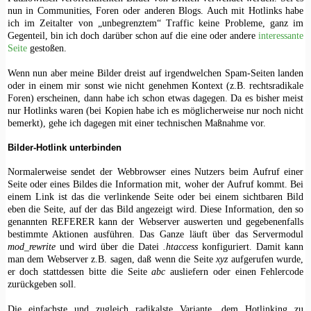
nun in Communities, Foren oder anderen Blogs. Auch mit Hotlinks habe
ich im Zeitalter von „unbegrenztem“ Traffic keine Probleme, ganz im
Gegenteil, bin ich doch darüber schon auf die eine oder andere
interessante
Seite
gestoßen.
Wenn nun aber meine Bilder dreist auf irgendwelchen Spam-Seiten landen
oder in einem mir sonst wie nicht genehmen Kontext (z.B. rechtsradikale
Foren) erscheinen, dann habe ich schon etwas dagegen. Da es bisher meist
nur Hotlinks waren (bei Kopien habe ich es möglicherweise nur noch nicht
bemerkt), gehe ich dagegen mit einer technischen Maßnahme vor.
Bilder-Hotlink unterbinden
Normalerweise sendet der Webbrowser eines Nutzers beim Aufruf einer
Seite oder eines Bildes die Information mit, woher der Aufruf kommt. Bei
einem Link ist das die verlinkende Seite oder bei einem sichtbaren Bild
eben die Seite, auf der das Bild angezeigt wird. Diese Information, den so
genannten REFERER kann der Webserver auswerten und gegebenenfalls
bestimmte Aktionen ausführen. Das Ganze läuft über das Servermodul
mod_rewrite
und wird über die Datei
.htaccess
konfiguriert. Damit kann
man dem Webserver z.B. sagen, daß wenn die Seite
xyz
aufgerufen wurde,
er doch stattdessen bitte die Seite
abc
ausliefern oder einen Fehlercode
zurückgeben soll.
Die einfachste und zugleich radikalste Variante, dem Hotlinking zu