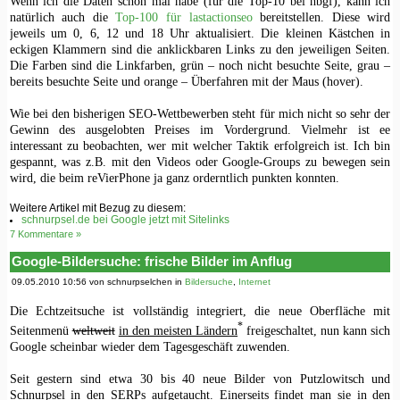
Wenn ich die Daten schon mal habe (für die Top-10 bei hbgf), kann ich
natürlich auch die
Top-100 für lastactionseo
bereitstellen. Diese wird
jeweils um 0, 6, 12 und 18 Uhr aktualisiert. Die kleinen Kästchen in
eckigen Klammern sind die anklickbaren Links zu den jeweiligen Seiten.
Die Farben sind die Linkfarben, grün – noch nicht besuchte Seite, grau –
bereits besuchte Seite und orange – Überfahren mit der Maus (hover).
Wie bei den bisherigen SEO-Wettbewerben steht für mich nicht so sehr der
Gewinn des ausgelobten Preises im Vordergrund. Vielmehr ist ee
interessant zu beobachten, wer mit welcher Taktik erfolgreich ist. Ich bin
gespannt, was z.B. mit den Videos oder Google-Groups zu bewegen sein
wird, die beim reVierPhone ja ganz orderntlich punkten konnten.
Weitere Artikel mit Bezug zu diesem:
schnurpsel.de bei Google jetzt mit Sitelinks
7 Kommentare »
Google-Bildersuche: frische Bilder im Anflug
09.05.2010 10:56 von schnurpselchen in
Bildersuche
,
Internet
Die Echtzeitsuche ist vollständig integriert, die neue Oberfläche mit
*
Seitenmenü
weltweit
in den meisten Ländern
freigeschaltet, nun kann sich
Google scheinbar wieder dem Tagesgeschäft zuwenden.
Seit gestern sind etwa 30 bis 40 neue Bilder von Putzlowitsch und
Schnurpsel in den SERPs aufgetaucht. Einerseits findet man sie in den