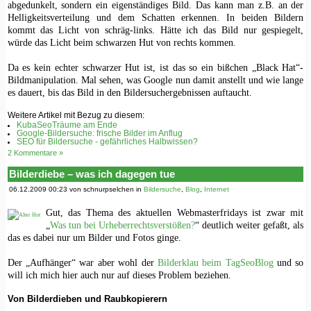
abgedunkelt, sondern ein eigenständiges Bild. Das kann man z.B. an der
Helligkeitsverteilung und dem Schatten erkennen. In beiden Bildern
kommt das Licht von schräg-links. Hätte ich das Bild nur gespiegelt,
würde das Licht beim schwarzen Hut von rechts kommen.
Da es kein echter schwarzer Hut ist, ist das so ein bißchen „Black Hat“-
Bildmanipulation. Mal sehen, was Google nun damit anstellt und wie lange
es dauert, bis das Bild in den Bildersuchergebnissen auftaucht.
Weitere Artikel mit Bezug zu diesem:
KubaSeoTräume am Ende
Google-Bildersuche: frische Bilder im Anflug
SEO für Bildersuche - gefährliches Halbwissen?
2 Kommentare »
Bilderdiebe – was ich dagegen tue
06.12.2009 00:23 von schnurpselchen in
Bildersuche
,
Blog
,
Internet
Gut, das Thema des aktuellen Webmasterfridays ist zwar mit
„
Was tun bei Urheberrechtsverstößen?
“ deutlich weiter gefaßt, als
das es dabei nur um Bilder und Fotos ginge.
Der „Aufhänger“ war aber wohl der
Bilderklau beim TagSeoBlog
und so
will ich mich hier auch nur auf dieses Problem beziehen.
Von Bilderdieben und Raubkopierern