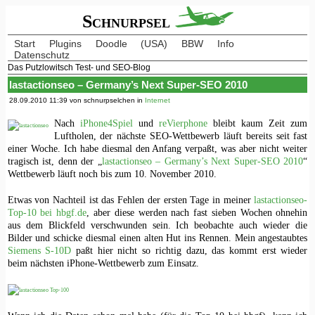
Schnurpsel
Start
Plugins
Doodle
(USA)
BBW
Info
Datenschutz
Das Putzlowitsch Test- und SEO-Blog
lastactionseo – Germany’s Next Super-SEO 2010
28.09.2010 11:39 von schnurpselchen in
Internet
Nach
iPhone4Spiel
und
reVierphone
bleibt kaum Zeit zum
Luftholen, der nächste SEO-Wettbewerb läuft bereits seit fast
einer Woche. Ich habe diesmal den Anfang verpaßt, was aber nicht weiter
tragisch ist, denn der „
lastactionseo – Germany’s Next Super-SEO 2010
“
Wettbewerb läuft noch bis zum 10. November 2010.
Etwas von Nachteil ist das Fehlen der ersten Tage in meiner
lastactionseo-
Top-10 bei hbgf.de
, aber diese werden nach fast sieben Wochen ohnehin
aus dem Blickfeld verschwunden sein. Ich beobachte auch wieder die
Bilder und schicke diesmal einen alten Hut ins Rennen. Mein angestaubtes
Siemens S-10D
paßt hier nicht so richtig dazu, das kommt erst wieder
beim nächsten iPhone-Wettbewerb zum Einsatz.