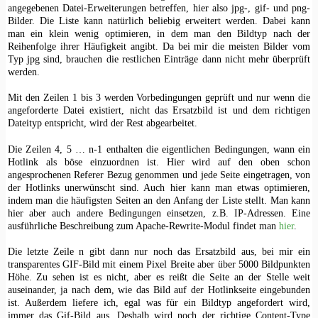
angegebenen Datei-Erweiterungen betreffen, hier also jpg-, gif- und png-
Bilder. Die Liste kann natürlich beliebig erweitert werden. Dabei kann
man ein klein wenig optimieren, in dem man den Bildtyp nach der
Reihenfolge ihrer Häufigkeit angibt. Da bei mir die meisten Bilder vom
Typ jpg sind, brauchen die restlichen Einträge dann nicht mehr überprüft
werden.
Mit den Zeilen 1 bis 3 werden Vorbedingungen geprüft und nur wenn die
angeforderte Datei existiert, nicht das Ersatzbild ist und dem richtigen
Dateityp entspricht, wird der Rest abgearbeitet.
Die Zeilen 4, 5 … n-1 enthalten die eigentlichen Bedingungen, wann ein
Hotlink als böse einzuordnen ist. Hier wird auf den oben schon
angesprochenen Referer Bezug genommen und jede Seite eingetragen, von
der Hotlinks unerwünscht sind. Auch hier kann man etwas optimieren,
indem man die häufigsten Seiten an den Anfang der Liste stellt. Man kann
hier aber auch andere Bedingungen einsetzen, z.B. IP-Adressen. Eine
ausführliche Beschreibung zum Apache-Rewrite-Modul findet man
hier
.
Die letzte Zeile n gibt dann nur noch das Ersatzbild aus, bei mir ein
transparentes GIF-Bild mit einem Pixel Breite aber über 5000 Bildpunkten
Höhe. Zu sehen ist es nicht, aber es reißt die Seite an der Stelle weit
auseinander, ja nach dem, wie das Bild auf der Hotlinkseite eingebunden
ist. Außerdem liefere ich, egal was für ein Bildtyp angefordert wird,
immer das Gif-Bild aus. Deshalb wird noch der richtige Content-Type