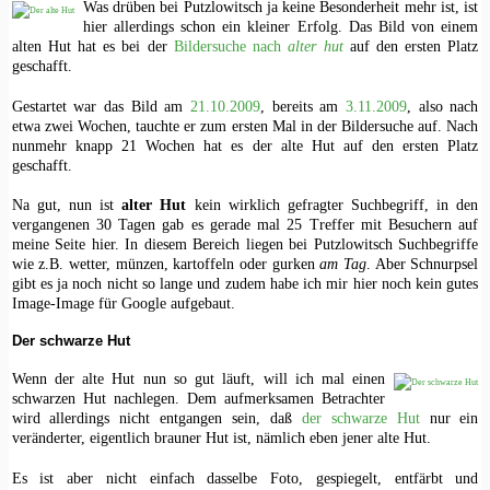
Was drüben bei Putzlowitsch ja keine Besonderheit mehr ist, ist
hier allerdings schon ein kleiner Erfolg. Das Bild von einem
alten Hut hat es bei der
Bildersuche nach
alter hut
auf den ersten Platz
geschafft.
Gestartet war das Bild am
21.10.2009
, bereits am
3.11.2009
, also nach
etwa zwei Wochen, tauchte er zum ersten Mal in der Bildersuche auf. Nach
nunmehr knapp 21 Wochen hat es der alte Hut auf den ersten Platz
geschafft.
Na gut, nun ist
alter Hut
kein wirklich gefragter Suchbegriff, in den
vergangenen 30 Tagen gab es gerade mal 25 Treffer mit Besuchern auf
meine Seite hier. In diesem Bereich liegen bei Putzlowitsch Suchbegriffe
wie z.B. wetter, münzen, kartoffeln oder gurken
am Tag
. Aber Schnurpsel
gibt es ja noch nicht so lange und zudem habe ich mir hier noch kein gutes
Image-Image für Google aufgebaut.
Der schwarze Hut
Wenn der alte Hut nun so gut läuft, will ich mal einen
schwarzen Hut nachlegen. Dem aufmerksamen Betrachter
wird allerdings nicht entgangen sein, daß
der schwarze Hut
nur ein
veränderter, eigentlich brauner Hut ist, nämlich eben jener alte Hut.
Es ist aber nicht einfach dasselbe Foto, gespiegelt, entfärbt und