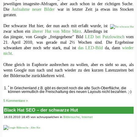
jeweiligen imagesite-Abfragen, aber auch schon in der richtigen Suche.
Die
Aufnahme neuer Bilder
war in letzter Zeit ja etwas ins Stocken
geraten.
Der schwarze Hut hier, der nun auch mit erfaßt wurde, ist
zwar schon ein
älterer Hut von Mitte März
. Allerdings ist
das jüngste, von Google „freigegebene“ Bild
LED bei Putzlowitsch
vom
21. April 2010, was gerade mal 2½ Wochen sind. Die Ergebnisse
schwanken aber noch sehr stark, mal ist
das LED-Bild
da, dann
wieder
nicht
.
Ohne gleich in Euphorie ausbrechen zu wollen, aber es sieht so aus, als
wenn Google nun nach und nach wieder zu den kurzen Latenzzeiten bei
der Bildersuche zurückkehren wird.
*
In Griechenland z.B. gibt es derzeit noch die alte Such-Oberfläche, die
können vermutlich die Freischaltung des neuen Layouts nicht bezahlen. ;-)
5 Kommentare »
Black Hat SEO – der schwarze Hut
16.03.2010 18:45 von schnurpselchen in
Bildersuche
,
Internet