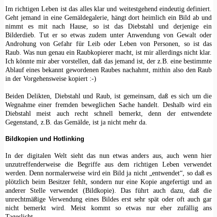
Im richtigen Leben ist das alles klar und weitestgehend eindeutig definiert.
Geht jemand in eine Gemäldegalerie, hängt dort heimlich ein Bild ab und
nimmt es mit nach Hause, so ist das Diebstahl und derjenige ein
Bilderdieb. Tut er so etwas zudem unter Anwendung von Gewalt oder
Androhung von Gefahr für Leib oder Leben von Personen, so ist das
Raub. Was nun genau ein Raubkopierer macht, ist mir allerdings nicht klar.
Ich könnte mir aber vorstellen, daß das jemand ist, der z.B. eine bestimmte
Ablauf eines bekannt gewordenen Raubes nachahmt, mithin also den Raub
in der Vorgehensweise kopiert :-)
Beiden Delikten, Diebstahl und Raub, ist gemeinsam, daß es sich um die
Wegnahme einer fremden beweglichen Sache handelt. Deshalb wird ein
Diebstahl meist auch recht schnell bemerkt, denn der entwendete
Gegenstand, z.B. das Gemälde, ist ja nicht mehr da.
Bildkopien und Hotlinking
In der digitalen Welt sieht das nun etwas anders aus, auch wenn hier
unzutreffenderweise die Begriffe aus dem richtigen Leben verwendet
werden. Denn normalerweise wird ein Bild ja nicht „entwendet“, so daß es
plötzlich beim Besitzer fehlt, sondern nur eine Kopie angefertigt und an
anderer Stelle verwendet (Bildkopie). Das führt auch dazu, daß die
unrechtmäßige Verwendung eines Bildes erst sehr spät oder oft auch gar
nicht bemerkt wird. Meist kommt so etwas nur eher zufällig ans
Tageslicht.