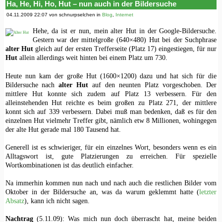
Ha, He, Hi, Ho, Hut – nun auch in der Bildersuche
04.11.2009 22:07 von schnurpselchen in
Blog
,
Internet
Hehe, da ist er nun, mein alter Hut in der Google-Bildersuche.
Gestern war der mittelgroße (640×480) Hut bei der Suchphrase
alter Hut
gleich auf der ersten Trefferseite (Platz 17) eingestiegen, für nur
Hut
allein allerdings weit hinten bei einem Platz um 730.
Heute nun kam der große Hut (1600×1200) dazu und hat sich für die
Bildersuche nach
alter Hut
auf den neunten Platz vorgeschoben. Der
mittlere Hut konnte sich zudem auf Platz 13 verbessern. Für den
alleinstehenden Hut reichte es beim großen zu Platz 271, der mittlere
konnt sich auf 339 verbessern. Dabei muß man bedenken, daß es für den
einzelnen Hut vielmehr Treffer gibt, nämlich etw 8 Millionen, wohingegen
der alte Hut gerade mal 180 Tausend hat.
Generell ist es schwieriger, für ein einzelnes Wort, besonders wenn es ein
Alltagswort ist, gute Platzierungen zu erreichen. Für spezielle
Wortkombinationen ist das deutlich einfacher.
Na immerhin kommen nun nach und nach auch die restlichen Bilder vom
Oktober in der Bildersuche an, was da warum geklemmt hatte (
letzter
Absatz
), kann ich nicht sagen.
Nachtrag
(5.11.09): Was mich nun doch überrascht hat, meine beiden