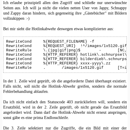
Ich erlaube prinzipiell allen den Zugriff und schließe nur unerwünschte
Seiten aus. Ich will ja nicht die vielen netten User von Jappy, Schnappy
und Zappy daran hindern, sich gegenseitig ihre „Gästebücher“ mit Bildern
vollzukippen :-)
Bei mir sieht die Hotlinkabwehr deswegen etwas komplizierter aus:
RewriteCond	%{REQUEST_FILENAME} -f

RewriteCond	%{REQUEST_URI}	!^/images/1x5120.gif$

RewriteRule	\.(jpg|gif|png)$	-	[NC,C]

RewriteCond	%{HTTP_REFERER}	hotlink\.schnurpsel\.de [NC,OR]

RewriteCond	%{HTTP_REFERER}	bilderdieb\.schnurpsel\.de [NC,OR]

RewriteCond	%{HTTP_REFERER}	xxxx-yyyy\.zz

RewriteRule	.	/im
In der 1. Zeile wird geprüft, ob die angeforderte Datei überhaupt existiert.
Falls nicht, soll nicht die Hotlink-Abwehr greifen, sondern die normale
Fehlerbehandlung ablaufen.
Da ich nicht einfach den Statuscode 403 zurückliefern will, sondern ein
Ersatzbild, wird in der 2. Zeile geprüft, ob nicht gerade das Ersatzbild
angefordert wird. Dann darf die Hotlink-Abwehr nicht erneut anspringen,
sonst gäbe es eine prima Endlosschleife.
Die 3. Zeile selektiert nur die Zugriffe, die ein Bild mit einer der