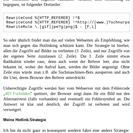
begegnen, ist folgender Dreizeiler:
RewriteCond %{HTTP_REFERER} !^$

RewriteCond %{HTTP_REFERER} !^http://(www.)?schnurpsel
RewriteRule \.(gif|jpe?g|png)$ - [F,L]
So oder ähnlich findet man das auf vielen Webseiten als Empfehlung, wie
man sich gegen das Hotlinking schützen kann. Die Strategie ist hierbei,
allen die Zugriffe auf Bilder zu verbieten (3. Zeile), und nur Zugriffe von
der eigenen Seite zuzulassen (2. Zeile). Die 1. Zeile nimmt etwas
Radikalität wieder raus, denn auch wenn der Referer leer, also nicht
bekannt ist, woher der Aufruf kam, werden die Bilder angezeigt. Ohne
Zeile eins würde man z.B. alle Suchmaschinen-Bots aussperren und auch
die User, deren Browser den Referer unterdrückt.
Unberechtigte Zugriffe werden hier vom Webserver mit dem Fehlercode
„
403 Forbidden
“ quittiert, der Browser zeigt dann für ein Bild nur den
Alternativtext (falls vorhanden) und eventuell ein Fehlersymbol an. Die
Antwort ist klar und deutlich, der Zugriff ist verboten und wird
verweigert.
Meine Hotlink-Strategie
Ich bin da nicht ganz so konsequent sondern fahre eine andere Strategie.