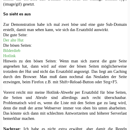
(image/gif) gesetzt.
So sieht es aus
Zur Demonstration habe ich mal zwei böse und eine gute Sub-Domain
erstellt, damit man sehen kann, wie sich das Ersatzbild auswirkt.
Die gute Seite:
Der alte Hut
Die bösen Seiten:
Bilderdieb
Hotlink
Hinweis zu den bösen Seiten: Wenn man sich zuerst die gute Seite
angesehen hat, dann wird auf einer der bösen Seiten möglicherweise
trotzdem der Hut und nicht das Ersatzbild angezeigt. Das liegt am Caching
durch den Browser. Man muß dann nochmal das Neuladen der Seite
erzwingen, beim Firefox z.B. mit Shift+Reload-Button oder Strg+F5.
Vorerst reicht mir meine Hotlink-Abwehr per Ersatzbild für böse Seiten,
die Seiten und Abrufe sind allerdings auch recht überschaubar.
Problematisch wird es, wenn die Liste mit den Seiten gar zu lang wird,
denn die muß der arme Webserver immer von oben bis unten abarbeiten.
Das könnte sich dann mit schlechten Antwortzeiten und höherer Serverlast
bemerkbar machen.
Nachtrag:
Ich habe es nicht extra erwähnt, aber damit die Regeln