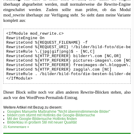
überhaupt abgearbeitet werden, muß normalerweise die Rewrite-Engine
eingeschaltet werden. Zudem sollte man prüfen, ob das Modul
mod_rewrite überhaupt zur Verfügung steht. So sieht dann meine Variante
komplett aus:
<IfModule mod_rewrite.c>

RewriteEngine On

RewriteCond %{REQUEST_FILENAME} -f

RewriteCond %{REQUEST_URI} !/bilder/bild-foto/die-best
RewriteRule \.(jpg|gif|png)$ - [NC,C]

RewriteCond %{HTTP_REFERER} bilderr\.com [NC,OR]

RewriteCond %{HTTP_REFERER} pictures-images\.com [NC,O
RewriteCond %{HTTP_REFERER} freeimages-de\.bloggum\.co
RewriteCond %{HTTP_REFERER} zaggla\.com [NC]

RewriteRule . /bilder/bild-foto/die-besten-bilder-der-
</IfModule>
Dieser Block sollte noch vor allen anderen Rewrite-Blöcken stehen, also
auch vor den WordPress-Permalink-Eintrag.
Weitere Artikel mit Bezug zu diesem:
Googles Manuelle Maßnahme "Nicht übereinstimmende Bilder"
bilderr.соm stürmt mit Hotlinks die Google-Bildersuche
Mit der Google-Bildersuche Hotlinks finden
Bilderklau in großem Stil mit neuer Qualität
21 Kommentare »