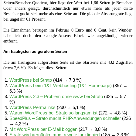
Seiten/Besucher-Quotient, hier liegt der Wert bei 1,66 Seiten je Besucher.
Oder anders gesagt, durchschnittlich nur etwas mehr als jeder dritte
Besucher guckt sich mehr als eine Seite an. Die globale Absprungrate liegt
bei ungefähr 61 Prozent.
Die Einnahmen betrugen im Februar 0 Euro und 0 Cent, kein Wunder,
habe ich doch den Google-Adsense-Block wie angekündigt wieder
entfernt.
Am häufigsten aufgerufene Seiten
Die am häufigsten aufgerufene Seite ist die Startseite mit 432 Zugriffen
(etwa 7,6 %). Es folgen diese Seiten:
WordPress bei Strato
(414 → 7,3 %)
WordPress beim 1&1 Webhosting (1&1 Homepage)
(357 →
6,3 %)
WordPress 2.3 – Problem ohne www bei Strato
(325 → 5,7
%)
WordPress Permalinks
(290 → 5,1 %)
Warum WordPress bei Strato so langsam ist
(272 → 4,8 %)
SpeedPlus – Strato macht PHP-Anwendungen schneller
(236
→ 4,2 %)
Mit WordPress per E-Mail bloggen
(217 → 3,8 %)
Strato wird vernünfig, mod_rewrite funktioniert
(185 → 3,3 %)