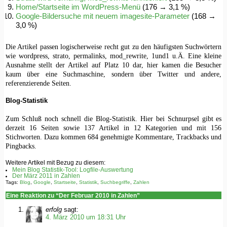
Home/Startseite im WordPress-Menü
(176 → 3,1 %)
Google-Bildersuche mit neuem imagesite-Parameter
(168 →
3,0 %)
Die Artikel passen logischerweise recht gut zu den häufigsten Suchwörtern
wie wordpress, strato, permalinks, mod_rewrite, 1und1 u.Ä. Eine kleine
Ausnahme stellt der Artikel auf Platz 10 dar, hier kamen die Besucher
kaum über eine Suchmaschine, sondern über Twitter und andere,
referenzierende Seiten.
Blog-Statistik
Zum Schluß noch schnell die Blog-Statistik. Hier bei Schnurpsel gibt es
derzeit 16 Seiten sowie 137 Artikel in 12 Kategorien und mit 156
Stichworten. Dazu kommen 684 genehmigte Kommentare, Trackbacks und
Pingbacks.
Weitere Artikel mit Bezug zu diesem:
Mein Blog Statistik-Tool: Logfile-Auswertung
Der März 2011 in Zahlen
Tags:
Blog
,
Google
,
Startseite
,
Statistik
,
Suchbegriffe
,
Zahlen
Eine Reaktion zu “Der Februar 2010 in Zahlen”
erfolg
sagt:
4. März 2010 um 18:31 Uhr