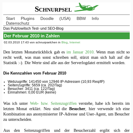
Schnurpsel
Start
Plugins
Doodle
(USA)
BBW
Info
Datenschutz
Das Putzlowitsch Test- und SEO-Blog
Der Februar 2010 in Zahlen
02.03.2010 17:43 von schnurpselchen in
Blog
,
Internet
Den letzten Monatsrückblick gab es
im Januar 2010
. Wenn man nicht so
recht weiß, was man sonst schreiben soll, stürzt man sich halt auf die
Statistik :-). Die Werte sind alle aus der Serverlogdatei ermittelt worden.
Die Kennzahlen vom Februar 2010
Webzugriffe: 141450 von 12946 IP-Adressen (10,93 Req/IP)
Seitenzugriffe: 5659 (ca. 202/Tag)
Besucher: 3411 (ca. 122/Tag)
Einnahmen: 0,00 EUR (keine)
Was ich unter
Web- bzw. Seitenzugriffen
verstehe, habe ich bereits im
letzten Monat erklärt. Neu sind die
Besucher
, hier verwende ich eine
Kombination aus anonymisierter IP-Adresse und User-Agent, um Besucher
zu unterscheiden.
Aus den Seitenzugriffen und der Besucherzahl ergibt sich der